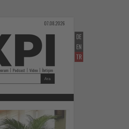
07.08.2026
DE
EN
TR
iyorum
Podcast
Video
İletişim
Ara
Haberi
Oku