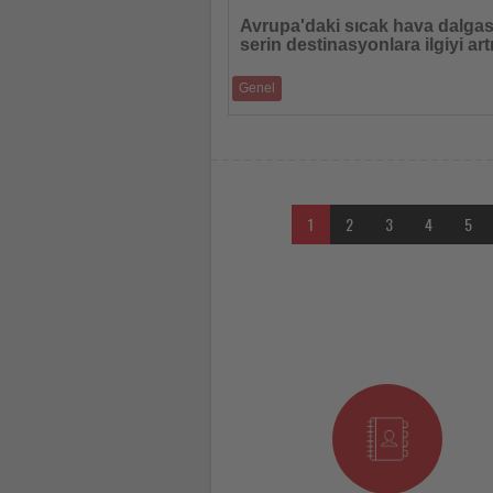
Oku
Avrupa'daki sıcak hava dalgas
serin destinasyonlara ilgiyi art
Genel
RateHawk verileri, "coolcation" trendinin
güçlendiğini ve Amerika'ya yönelik uzun 
1
2
3
4
5