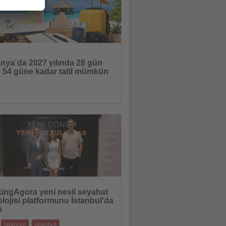
nya´da 2027 yılında 28 gün
le 54 güne kadar tatil mümkün
 bayram günlerine rağmen doğru
yla uzun tatiller ve uzak destinasyonlara
10.07.2026
ingAgora yeni nesil seyahat
lojisi platformunu İstanbul'da
ı
-
İstanbul
Istanbul