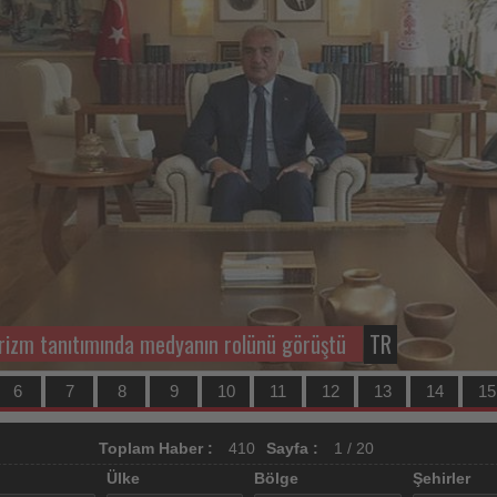
sert düşüşün ardından güçlü büyümeye hazırlanıyor
INTL
6
7
8
9
10
11
12
13
14
15
Toplam Haber :
410
Sayfa :
1 / 20
Ülke
Bölge
Şehirler