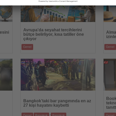
Haberi
Haberi
Oku
Oku
Avrupa'da seyahat tercihlerini
esini
Alma
bütçe belirliyor, kısa tatiller öne
izin
çıkıyor
Genel
Genel
talebe,
Yeni araştırma, fiyat odaklı kararların ve güvenli
Olumsuz
destinasyon arayışının Türkiy
planlama
13.07.2026
Haberi
Haberi
Oku
Oku
Book
Bangkok’taki bar yangınında en az
tekno
27 kişi hayatını kaybetti
tanıtt
-
Genel
Bangkok
Bangkok
Genel