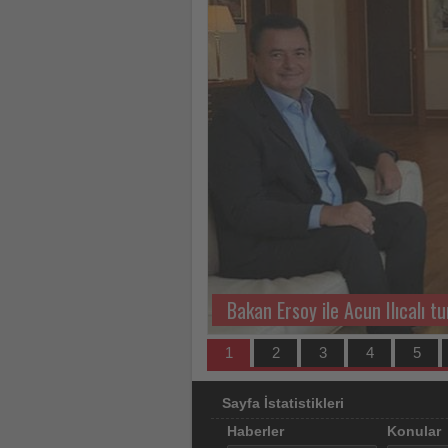
için
turizmde
olup
bitenleri
takip
ediyor!
Orta Doğu turizmi 2026’daki 
1
2
3
4
5
Sayfa İstatistikleri
Haberler
Konular