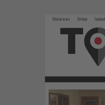
Tourexpi,
sizler
Uluslararası
Türkiye
Tayland
için
turizmde
olup
bitenleri
takip
ediyor!
-
Tourexpi,
Haberi
Oku
sizler