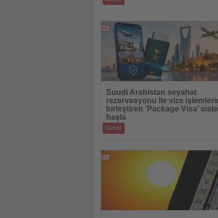
Avrupa, Kanada ve Afrika lüks tatilcilerd
fazla ilgi görürken, Körfez ülkeleri
09.07.2026
Haberi
Suudi Arabistan seyahat
Oku
rezervasyonu ile vize işlemleri
birleştiren ‘Package Visa’ sist
başla
Genel
Yeni dijital uygulama, turist vizesini seyah
rezervasyonuna entegre ederek uluslarar
08.07.2026
Haberi