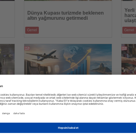
Haberi
Haberi
Oku
Oku
Yerli
Dünya Kupası turizmde beklenen
harca
altın yağmurunu getirmedi
ulaşt
Genel
Genel
imliliği,
2026 FIFA Dünya Kupası, yükselen fiyatlara
Yurt içi
rağmen Kuzey Amerika'da beklenen turizm pat
dönemine
20.07.2026
Haberi
Haberi
Oku
Oku
Latin Amerika premium seyahatte
Tati
ist
dünyanın en hızlı büyüyen pazarı
ürünl
oldu
Genel
Genel
öne
Latin Amerika, 2025 yılında premium hava
Ucuza sa
seyahatinde küresel büyümenin lideri oldu
hukuki y
16.07.2026