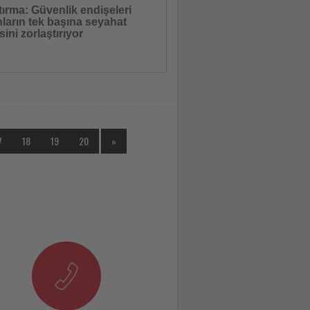
ırma: Güvenlik endişeleri
nların tek başına seyahat
ini zorlaştırıyor
ER araştırması kadınların solo seyahat
rini ortaya koydu
7
18
19
20
»