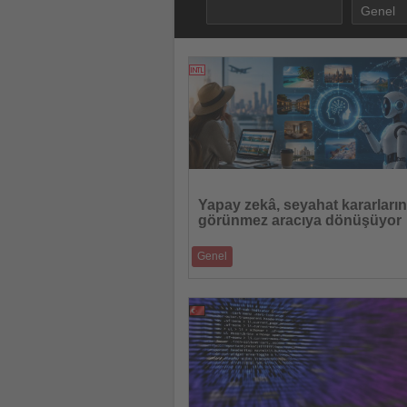
28.07.2026
Haberi
Oku
Yapay zekâ, seyahat kararları
görünmez aracıya dönüşüyor
Genel
Turizm sektöründe rekabet artık yalnızca
motorlarında değil, yapay zekânın �
25.07.2026