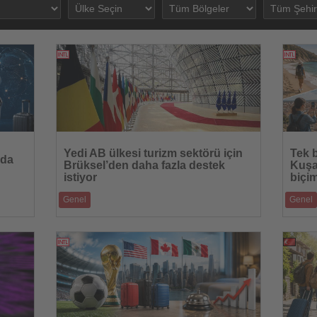
28.07.2026
Haberi
Haberi
Oku
Oku
Yedi AB ülkesi turizm sektörü için
Tek 
nda
Brüksel’den daha fazla destek
Kuşak
istiyor
biçim
Genel
Genel
 arama
Sınır bölgelerinde ziyaretçi sayısındaki düşüş,
Opodo’nu
turizm ekonomisini giderek daha
gerçekle
23.07.2026