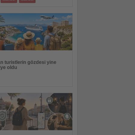
 iki yıllık geliştirme sürecinin ardından
n platform, seyahat acent
08.07.2026
 turistlerin gözdesi yine
iye oldu
26 yaz sezonunda Türkiye ve kruvaziyer
ne güçlü talep bekliyor
07.07.2026