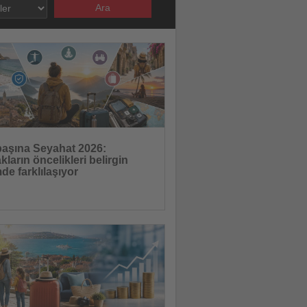
Ara
25.07.2026
başına Seyahat 2026:
ların öncelikleri belirgin
de farklılaşıyor
n yedi ülkede 9.000 kişiyle
ştirdiği araştırma, yalnız seyahatin
23.07.2026