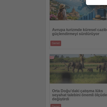
Haberi
Oku
Avrupa turizmde küresel cazib
güçlendirmeyi sürdürüyor
Genel
Amadeus ve UN Tourism raporu, istikrarlı 
yeni büyüme destinasyonlarına ve Japo
14.07.2026
Haberi
Oku
Orta Doğu'daki çatışma lüks
seyahat talebini önemli ölçüde
değiştirdi
Genel