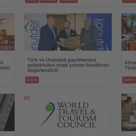
en daha
Tayland’ın başkentinde çıkan yangında çok sayıda
Yaklaşık
kişi yaralanırken, olayın ned
yenilene
09.07.2026
Haberi
Haberi
Oku
Oku
Türk ve Ummanlı gayrimenkul
ni
Alman
geliştiricileri ortak yatırım fırsatlarını
emini
Türk
değerlendirdi
Genel
Genel
at
KONUTDER ile Umman Sultanlığı heyeti
DRV, 20
ası
İstanbul'da bir araya gelerek şehircilik, gayrim
tatilleri
08.07.2026
Haberi
Haberi