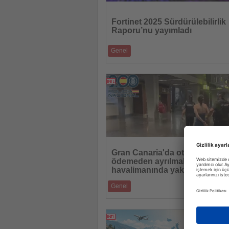
Haberi
Oku
Fortinet 2025 Sürdürülebilirlik
Raporu’nu yayımladı
Genel
Şirket siber güvenlik inovasyonu, enerji ver
eğitim ve sorumlu yapay zekâ al
20.07.2026
Haberi
Oku
Gran Canaria'da otel ücretini
ödemeden ayrılmak isteyen tur
havalimanında yakalandı
Genel
11 gecelik konaklama ücretini ödemediği 
sürülen yabancı turist, adadan ayrılma
16.07.2026