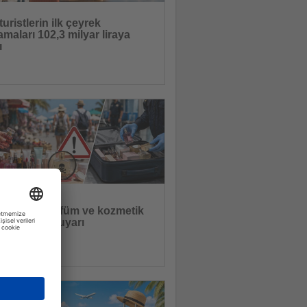
 turistlerin ilk çeyrek
maları 102,3 milyar liraya
ı
 seyahat harcamaları geçen yılın aynı
 göre yüzde 33,9 arttı
17.07.2026
lde sahte parfüm ve kozmetik
erine karşı uyarı
tılan taklit ürünler sağlık sorunlarına ve
aptırımlara yol açabil
15.07.2026