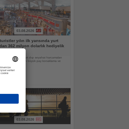
03.08.2026
turistler yılın ilk yarısında yurt
dan 362 milyon dolarlık hediyelik
getirdi
ziran döneminde yurt dışı seyahat harcamaları
yar dolar olurken, en büyük pay konaklama ve
eye ayrıldı
03.08.2026