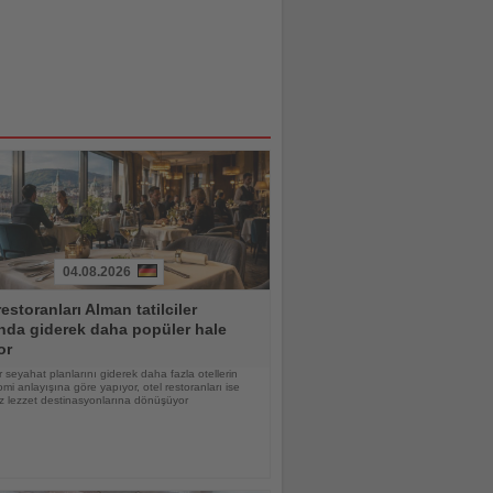
04.08.2026
restoranları Alman tatilciler
nda giderek daha popüler hale
or
 seyahat planlarını giderek daha fazla otellerin
mi anlayışına göre yapıyor, otel restoranları ise
z lezzet destinasyonlarına dönüşüyor