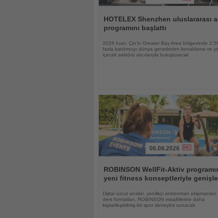
Haberi
Oku
HOTELEX Shenzhen uluslararası al
programını başlattı
2026 fuarı, Çin'in Greater Bay Area bölgesinde 2.
fazla katılımcıyı dünya genelinden konaklama ve yi
içecek sektörü alıcılarıyla buluşturacak
06.08.2026
Haberi
Oku
ROBINSON WellFit-Aktiv programı
yeni fitness konseptleriyle genişle
Dijital vücut analizi, yenilikçi antrenman ekipmanları
ders formatları, ROBINSON misafirlerine daha
kişiselleştirilmiş bir spor deneyimi sunacak