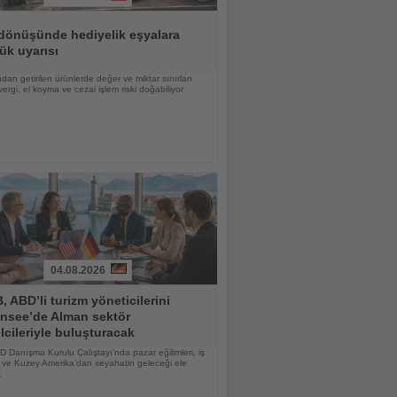
 dönüşünde hediyelik eşyalara
ük uyarısı
dan getirilen ürünlerde değer ve miktar sınırları
 vergi, el koyma ve cezai işlem riski doğabiliyor
04.08.2026
 ABD’li turizm yöneticilerini
nsee’de Alman sektör
lcileriyle buluşturacak
BD Danışma Kurulu Çalıştayı’nda pazar eğilimleri, iş
rı ve Kuzey Amerika’dan seyahatin geleceği ele
k