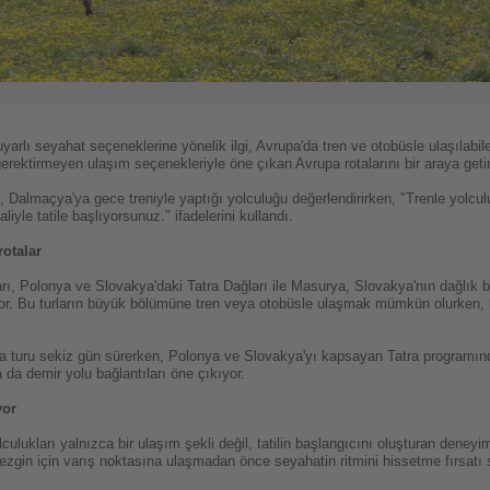
arlı seyahat seçeneklerine yönelik ilgi, Avrupa'da tren ve otobüsle ulaşılabilen
rektirmeyen ulaşım seçenekleriyle öne çıkan Avrupa rotalarını bir araya getir
ta, Dalmaçya'ya gece treniyle yaptığı yolculuğu değerlendirirken, "Trenle yolcu
yle tatile başlıyorsunuz." ifadelerini kullandı.
rotalar
, Polonya ve Slovakya'daki Tatra Dağları ile Masurya, Slovakya'nın dağlık böl
or. Bu turların büyük bölümüne tren veya otobüsle ulaşmak mümkün olurken, b
ya turu sekiz gün sürerken, Polonya ve Slovakya'yı kapsayan Tatra programınd
 da demir yolu bağlantıları öne çıkıyor.
yor
ulukları yalnızca bir ulaşım şekli değil, tatilin başlangıcını oluşturan deneyim
gezgin için varış noktasına ulaşmadan önce seyahatin ritmini hissetme fırsatı 