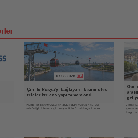
rler
03.08.2026
Haberi
Haberi
Otel 
Oku
Oku
Çin ile Rusya'yı bağlayan ilk sınır ötesi
arası
teleferikte ana yapı tamamlandı
geliy
e
Heihe ile Blagoveşçensk arasındaki yolculuk süresi
Almanlar
teleferiğin hizmete girmesiyle 6 ila 8 dakikaya inecek
gastrono
bağımsı