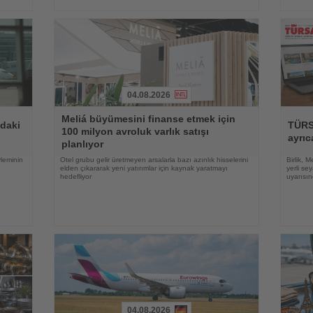
04.08.2026
Haberi
Haberi
Meliá büyümesini finanse etmek için
Oku
Oku
ndaki
TÜRSA
100 milyon avroluk varlık satışı
ayrıc
planlıyor
yleminin
Otel grubu gelir üretmeyen arsalarla bazı azınlık hisselerini
Birlik, 
elden çıkararak yeni yatırımlar için kaynak yaratmayı
yerli se
hedefliyor
uyarısı
04.08.2026