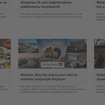
Oku
Oku
ı ve
Araştırma 20 otel değerlendirme
WestJ
platformunu karşılaştırdı
bin y
'nin
Yeni meta sıralama, platformlar arasındaki farkları ve uyku
Kanada'
nomisi
konforunun misafir memnuniyetine etkisini ortaya koyuyor
başlayan
edilmesi
03.08.2026
Haberi
Haberi
Oku
Oku
Marriott, Mısır'da dokuz yeni otel ve
Göbek
rezidans projesiyle büyüyor
ziyar
 göre
Misr Italia Properties ve People & Places ile yapılan
UNESCO 
rinde en
anlaşma, ülkenin öne çıkan sahil ve şehir destinasyonlarına
ziyaretç
1.500'den fazla otel odası ve rezidans kazandıracak
altyapıs