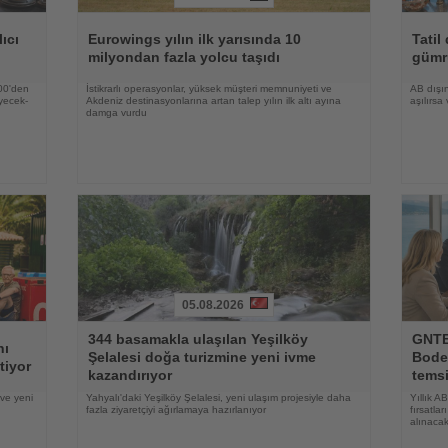
Haberi
Haberi
Oku
Oku
ıcı
Eurowings yılın ilk yarısında 10
Tatil
milyondan fazla yolcu taşıdı
gümr
500'den
İstikrarlı operasyonlar, yüksek müşteri memnuniyeti ve
AB dışın
yecek-
Akdeniz destinasyonlarına artan talep yılın ilk altı ayına
aşılırsa
damga vurdu
05.08.2026
Haberi
Haberi
344 basamakla ulaşılan Yeşilköy
GNTB,
Oku
Oku
nı
Şelalesi doğa turizmine yeni ivme
Bode
tiyor
kazandırıyor
temsi
 ve yeni
Yahyalı'daki Yeşilköy Şelalesi, yeni ulaşım projesiyle daha
Yıllık A
fazla ziyaretçiyi ağırlamaya hazırlanıyor
fırsatla
alınaca