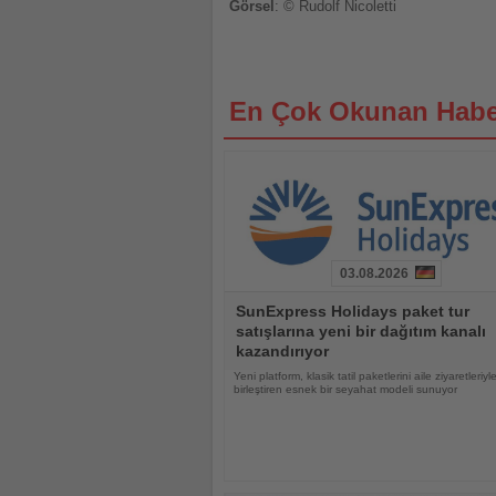
Görsel
: © Rudolf Nicoletti
En Çok Okunan Habe
03.08.2026
Haberi
SunExpress Holidays paket tur
Oku
satışlarına yeni bir dağıtım kanalı
kazandırıyor
Yeni platform, klasik tatil paketlerini aile ziyaretleriyl
birleştiren esnek bir seyahat modeli sunuyor