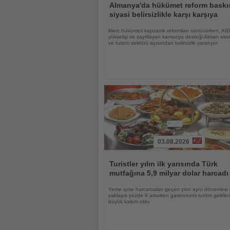
Oku
Almanya'da hükümet reform baskıs
siyasi belirsizlikle karşı karşıya
Merz hükümeti kapsamlı reformları sürdürürken, AfD
yükselişi ve zayıflayan kamuoyu desteği Alman eko
ve turizm sektörü açısından belirsizlik yaratıyor
03.08.2026
Haberi
Oku
Turistler yılın ilk yarısında Türk
mutfağına 5,9 milyar dolar harcadı
Yeme içme harcamaları geçen yılın aynı dönemine
yaklaşık yüzde 9 artarken gastronomi turizm gelirle
büyük kalem oldu