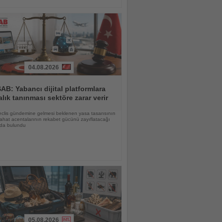
04.08.2026
B: Yabancı dijital platformlara
alık tanınması sektöre zarar verir
Meclis gündemine gelmesi beklenen yasa tasarısının
yahat acentalarının rekabet gücünü zayıflatacağı
nda bulundu
05.08.2026