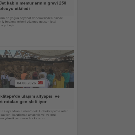
et kabin memurlarının grevi 250
olcuyu etkiledi
nın en yoğun seyahat dönemlerinden birinde
 iş bırakma eylemi yüzlerce uçuşun iptal
ne yol açtı
04.08.2026
litepe'de ulaşım altyapısı ve
et rotaları genişletiliyor
Dünya Mirası Listesi'ndeki Göbeklitepe'de artan
i sayısını karşılamak amacıyla yol ve gezi
ına yönelik yatırımlar hız kazandı