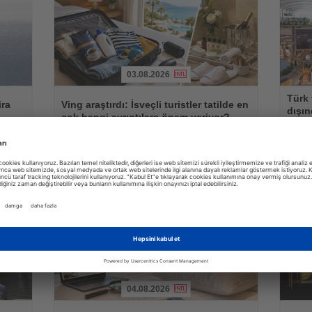
03.08.2026
Haberi
Haberi
Türk 
Oku
Oku
ira
Ving araştırdı: İsveçli turistler tatilde en
dışın
çok hangi ayrıntılara önem veriyor?
eşya 
güçlü
İsveçli tatilciler valizlerine en sık kahve koyarken, otel
Ocak-ha
e göre
odalarındaki ücretsiz ürünleri yanlarına almamalarıyla da
5,19 mil
dikkat çekiyor
yeme içm
04.08.2026
Haberi
Haberi