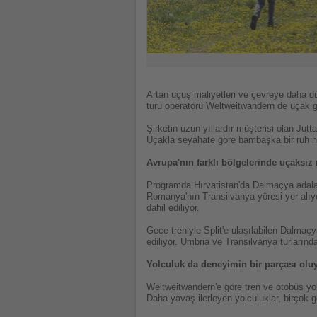
Artan uçuş maliyetleri ve çevreye daha duy
turu operatörü Weltweitwandern de uçak ge
Şirketin uzun yıllardır müşterisi olan Jut
Uçakla seyahate göre bambaşka bir ruh hali
Avrupa'nın farklı bölgelerinde uçaksız 
Programda Hırvatistan'da Dalmaçya adaları
Romanya'nın Transilvanya yöresi yer alıy
dahil ediliyor.
Gece treniyle Split'e ulaşılabilen Dalmaç
ediliyor. Umbria ve Transilvanya turlarında
Yolculuk da deneyimin bir parçası olu
Weltweitwandern'e göre tren ve otobüs yolc
Daha yavaş ilerleyen yolculuklar, birçok 