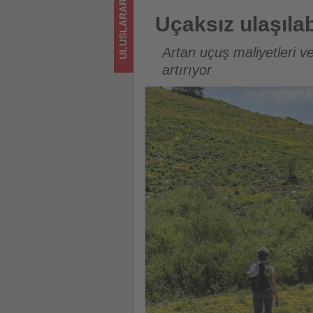
ULUSLARARASI
için
Uçaksız ulaşılabilen yürüyüş ta
Uçaksız ulaşılab
turizmde
Artan uçuş maliyetleri ve
olup
artırıyor
bitenleri
takip
ediyor!