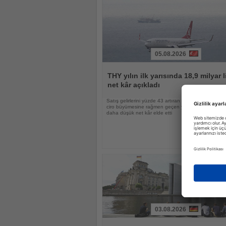
05.08.2026
Haberi
Oku
THY yılın ilk yarısında 18,9 milyar l
net kâr açıkladı
Satış gelirlerini yüzde 43 artıran Türk Hava Yolları, 
ciro büyümesine rağmen geçen yılın aynı dönemin
daha düşük net kâr elde etti
03.08.2026
Haberi