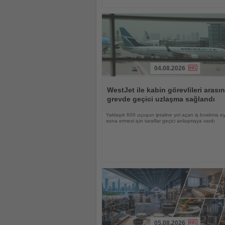
04.08.2026
Haberi
Oku
WestJet ile kabin görevlileri arası
grevde geçici uzlaşma sağlandı
Yaklaşık 600 uçuşun iptaline yol açan iş bırakma e
sona ermesi için taraflar geçici anlaşmaya vardı
05.08.2026