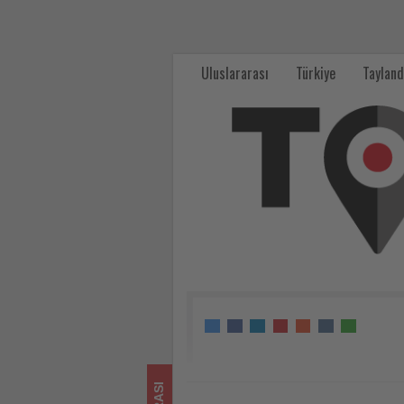
Uçaksız
ulaşılabilen
Uluslararası
Türkiye
Tayland
yürüyüş
tatilleri
daha
fazla
ilgi
görüyor
-
Tourexpi,
sizler