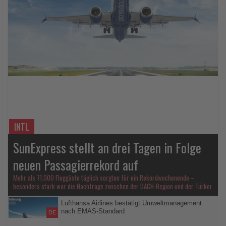
Lesen
Sie
die
Nachrichten
INTL
SunExpress stellt an drei Tagen in Folge
neuen Passagierrekord auf
Mehr als 71.000 Fluggäste täglich sorgten für ein Rekordwochenende –
besonders stark war die Nachfrage zwischen der DACH-Region und der Türkei
Lufthansa Airlines bestätigt Umweltmanagement
nach EMAS-Standard
DE