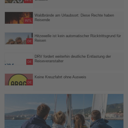
INTL
Das Europäische Verbraucherzentrum erklärt, worauf Reisende
bei Stornierungen, Evakuierungen und vorzeitiger Heimreise
Waldbrände am Urlaubsort: Diese Rechte haben
Reisende
achten sollten
INTL
Bei erheblichen Beeinträchtigungen können Pauschalreisende
kostenlos stornieren oder ihre Reise vorzeitig beenden
Hitzewelle ist kein automatischer Rücktrittsgrund für
Reisen
DE
Versicherungsschutz greift nach Angaben der LTA nur bei
versicherten Ereignissen wie einer unerwarteten schweren
DRV fordert weiterhin deutliche Entlastung der
Reiseveranstalter
Erkrankung
DE
Der Deutsche Reiseverband (DRV) respektiert selbstverständlich
die unabhängige Rechtsprechung
Keine Kreuzfahrt ohne Ausweis
DE
Die ARAG Experten verweisen auf ein Urteil des Amtsgerichts
München, welches entschied, dass ein Ehepaar keinen Anspruch
auf vollständige Erstattung einer Kreuzfahrt hat, wenn der
Personalausweis kurz vor Reisebeginn gestohlen wird.