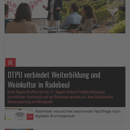
Lesen
Sie
die
Nachrichten
DE
DTPU verbindet Weiterbildung und
Weinkultur in Radebeul
Beim Regionaltreffen Ost am 27. August stehen Produktschulungen,
persönlicher Austausch und ein Rahmenprogramm auf dem Sächsischen
Weinwanderweg im Mittelpunkt
RateHawk verzeichnet wachsende Nachfrage nach
digitalen Buchungstools
DE
Jeder dritte regelmäßig buchende DACH-Partner nutzt bereits die