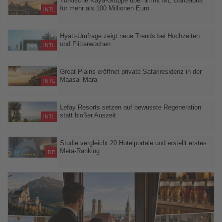
Türkische Kaya-Gruppe übernimmt ME Barcelona
für mehr als 100 Millionen Euro
INTL
Kaya Hotels & Resorts kauft das 160-Zimmer-Hotel am Passeig
de Gràcia – Meliá soll den Betrieb zunächst unverändert
Hyatt-Umfrage zeigt neue Trends bei Hochzeiten
und Flitterwochen
fortführen
INTL
Destination Weddings, mehrtägige Feiern und neue
Flitterwochenkonzepte verändern die Wünsche deutscher Paare
Great Plains eröffnet private Safariresidenz in der
Maasai Mara
INTL
Zamara Private bietet ab Sommer 2026 sechs Suiten für bis zu
zwölf Gäste und verbindet exklusive Safaris mit privatem Wohnen
Lefay Resorts setzen auf bewusste Regeneration
statt bloßer Auszeit
INTL
Natur, Architektur und individuelle Spa-Konzepte sollen Gästen
helfen, Körper und Geist nachhaltig zu erholen
Studie vergleicht 20 Hotelportale und erstellt erstes
Meta-Ranking
DE
Neue Analyse zeigt Unterschiede zwischen
Bewertungsplattformen und untersucht den Einfluss des
Schlafkomforts auf die Gästezufriedenheit