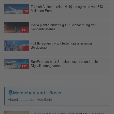
Lufthansa City Airlines und Lufthansa Aviation GmbH werden
erstmals einbezogen – operative Treibstoffeffizienz steht im
Turkish Airlines erzielt Halbjahresgewinn von 343
Millionen Euro
Mittelpunkt der Umwelterklärung
TR
Trotz rückläufigem Gewinn steigert die Fluggesellschaft ihren
Umsatz auf mehr als 10,6 Milliarden Euro
Iberia plant Sonderflug zur Beobachtung der
Sonnenfinsternis
INTL
Ein Airbus A321XLR soll das Naturschauspiel am 12. August in
mehr als 10.000 Metern Höhe über den Wolken begleiten
TUI fly serviert Frankfurter Kranz in neuer
Bordversion
DE
Mit einer Neuinterpretation des hessischen Klassikers setzt die
Airline ihre Reihe regionaler Spezialitäten fort
SunExpress baut Streckennetz aus und treibt
Digitalisierung voran
INTL
Mit neuen Flugverbindungen im Nahen Osten und einem KI-
gestützten Assistenten für operative Teams setzt SunExpress den
Ausbau seines Angebots und die Digitalisierung interner Prozesse
fort.
Menschen und Häuser
Aktuelles aus der Hotellerie