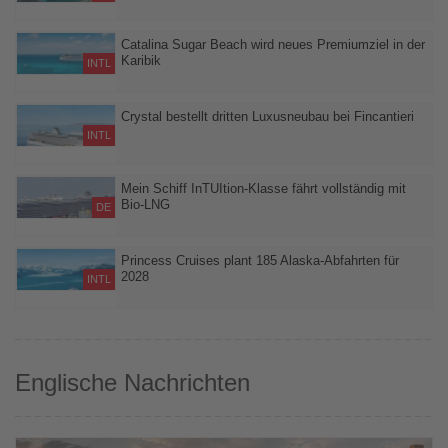
Galataport erwartet 2026 rund 200 Schiffsanläufe und etwa
520.000 Passagiere – für deutsche Veranstalter und
Catalina Sugar Beach wird neues Premiumziel in der
Karibik
Vertriebspartner wächst damit die Bedeutung Istanbuls als
INTL
Kreuzfahrt- und Vorprogrammdestination
MSC Group eröffnet im November 2026 ein exklusives Strandziel
auf der Isla Catalina vor der Dominikanischen Republik
Crystal bestellt dritten Luxusneubau bei Fincantieri
INTL
Das Schwesterschiff der Crystal Grace soll 2034 ausgeliefert
werden und Platz für bis zu 650 Gäste bieten
Mein Schiff InTUItion-Klasse fährt vollständig mit
Bio-LNG
DE
Der Einsatz von Bio-LNG soll die Treibhausgasemissionen der
neuen Schiffsgeneration deutlich senken
Princess Cruises plant 185 Alaska-Abfahrten für
2028
INTL
Acht Schiffe, 14 Routen und umfangreiche Landprogramme
sollen Gästen Alaska vom Wasser und vom Landesinneren aus
erschließen
Englische Nachrichten