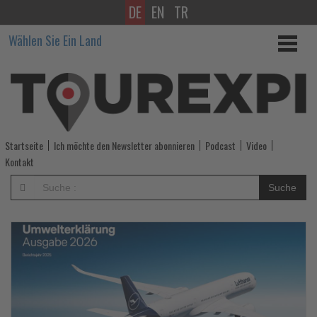
DE
EN
TR
Wissen,
Wählen Sie Ein Land
was
im
Tourismus
los
Startseite
Ich möchte den Newsletter abonnieren
Podcast
Video
ist!
Kontakt
Suche
Lesen
Le
Sie
Si
die
di
Nachrichten
Na