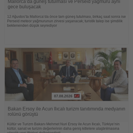
Sie
Mallorca’da güneş tutulması ve Perseid yağmuru aynı
die
gece buluşacak
Nachrichten
12 Ağustos’ta Mallorca’da önce tam güneş tutulması, birkaç saat sonra ise
Perseid meteor yağmurunun zirvesi yaşanacak; turistik talep ise şimdilik
beklenenden düşük seyrediyor
07.08.2026
Lesen
Sie
Bakan Ersoy ile Acun Ilıcalı turizm tanıtımında medyanın
die
rolünü görüştü
Nachrichten
Kültür ve Turizm Bakanı Mehmet Nuri Ersoy ile Acun Ilıcalı, Türkiye’nin
kültür, sanat ve turizm değerlerinin daha geniş kitlelere ulaştırılmasına
yönelik yeni fikirleri değerlendirdi