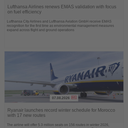
Lesen
Sie
Lufthansa Airlines renews EMAS validation with focus
die
on fuel efficiency
Nachrichten
Lufthansa City Airlines and Lufthansa Aviation GmbH receive EMAS
recognition for the first time as environmental management measures
expand across flight and ground operations
07.08.2026
Lesen
Sie
Ryanair launches record winter schedule for Morocco
die
with 17 new routes
Nachrichten
The airline will offer 5.3 million seats on 156 routes in winter 2026,