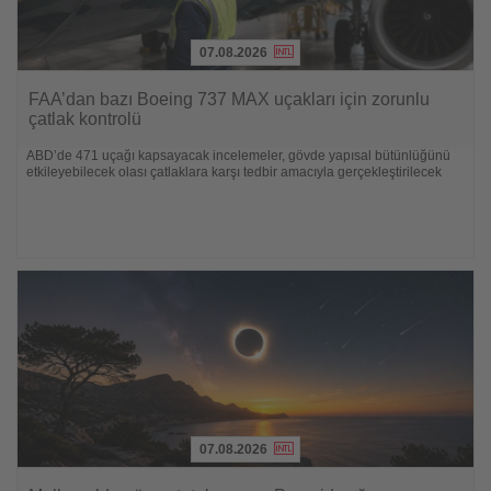
07.08.2026
Lesen
Sie
FAA’dan bazı Boeing 737 MAX uçakları için zorunlu
die
çatlak kontrolü
Nachrichten
ABD’de 471 uçağı kapsayacak incelemeler, gövde yapısal bütünlüğünü
etkileyebilecek olası çatlaklara karşı tedbir amacıyla gerçekleştirilecek
07.08.2026
Lesen