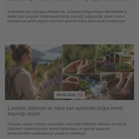
die
Nachrichten
Antarktika’dan Kanarya Adaları’na, Jungfrau bölgesinden Montmartre’a
kadar bazı popüler destinasyonlarda ziyaretçi yoğunluğu çevre, konut
piyasası ve yerel yaşam üzerinde giderek daha fazla baskı oluşturuyor
08.08.2026
Lesen
Sie
Lavanta, biberiye ve nane yaz aylarında doğal enerji
die
kaynağı oluyor
Nachrichten
Doğada yapılan bilinçli yürüyüşler, aromatik bitkilerin kokuları ve küçük
ritüellerle sakinleşmeye, enerji toplamaya ve günlük yaşamın
temposundan uzaklaşmaya yardımcı olabiliyor