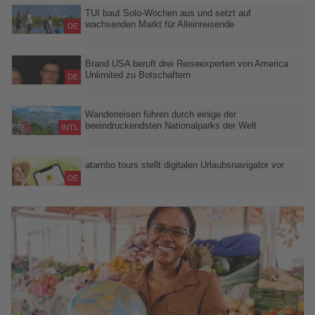
330 junge Menschen erhalten Berufsqualifikationen, zugleich
sollen gezielte Programme Kleinunternehmen auf der
TUI baut Solo-Wochen aus und setzt auf
wachsenden Markt für Alleinreisende
kapverdischen Insel neue Chancen im Tourismus eröffnen
DE
Bereits jeder neunte TUI Gast reist allein – neue Termine im
Herbst 2026 und Vertriebsmaterialien sollen Reisebüros
Brand USA beruft drei Reiseexperten von America
Unlimited zu Botschaftern
zusätzliche Buchungsimpulse geben
DE
Der Spezialveranstalter gehört damit zu den am stärksten
vertretenen Unternehmen im deutschsprachigen Raum
Wanderreisen führen durch einige der
beeindruckendsten Nationalparks der Welt
INTL
Weltweitwandern verbindet Naturerlebnisse in kleinen Gruppen
mit nachhaltigem Reisen und regionaler Expertise
atambo tours stellt digitalen Urlaubsnavigator vor
DE
Neues Online-Tool liefert in rund 60 Sekunden drei individuelle
Reiseideen