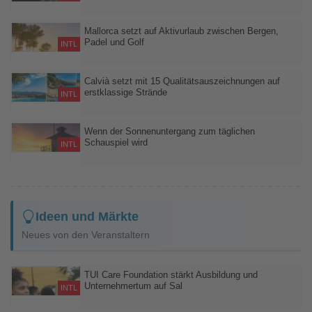
Am 12. August erlebt Mallorca zunächst eine totale
Sonnenfinsternis und wenige Stunden später das Maximum der
Mallorca setzt auf Aktivurlaub zwischen Bergen,
Padel und Golf
Perseiden – die touristische Nachfrage bleibt bislang
INTL
überraschend unauffällig
Wandern in der Serra de Tramuntana, Rennradstrecken,
Schlägersport und mehr als 20 Golfplätze machen Mallorca auch
Calvià setzt mit 15 Qualitätsauszeichnungen auf
erstklassige Strände
jenseits seiner Strände zum Ziel für aktive Urlauber
INTL
Die Gemeinde kombiniert ausgezeichnete Strandqualität mit
digitalen Echtzeitinformationen zur Auslastung ihrer
Wenn der Sonnenuntergang zum täglichen
Schauspiel wird
Küstenabschnitte
INTL
In St. Pete-Clearwater verwandeln sich Strände und Promenaden
jeden Abend in stimmungsvolle Treffpunkte mit Musik,
Straßenkunst und spektakulären Ausblicken
Ideen und Märkte
Neues von den Veranstaltern
TUI Care Foundation stärkt Ausbildung und
Unternehmertum auf Sal
INTL