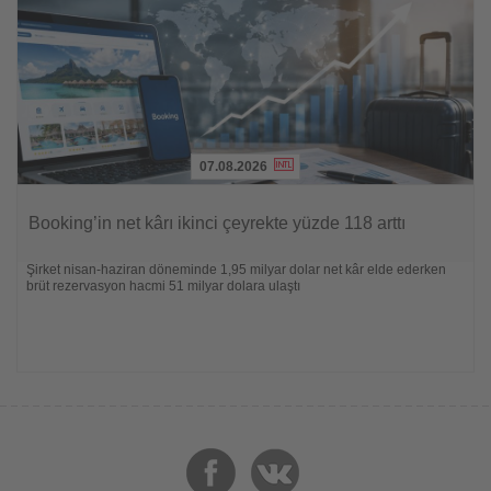
07.08.2026
Lesen
Sie
Booking’in net kârı ikinci çeyrekte yüzde 118 arttı
die
Nachrichten
Şirket nisan-haziran döneminde 1,95 milyar dolar net kâr elde ederken
brüt rezervasyon hacmi 51 milyar dolara ulaştı