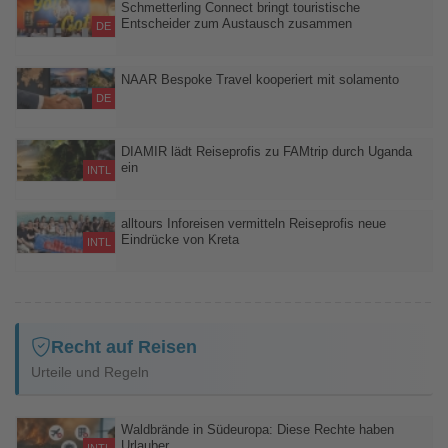
App der B2B-Plattform
Schmetterling Connect bringt touristische
Entscheider zum Austausch zusammen
DE
Exklusives Networking-Format verbindet Branchenwissen,
persönliche Begegnungen und regionale Erlebnisse
NAAR Bespoke Travel kooperiert mit solamento
DE
Mehr als 470 mobile Reiseberater erhalten Zugang zu
maßgeschneiderten Fernreisen und flexiblen Planungsmodellen
DIAMIR lädt Reiseprofis zu FAMtrip durch Uganda
ein
INTL
Zehn Expedienten erleben Gorilla- und Schimpansen-Tracking
sowie Safaris aus erster Hand
alltours Inforeisen vermitteln Reiseprofis neue
Eindrücke von Kreta
INTL
Expedienten lernen neue Hotels und das erweiterte
Sommerportfolio 2026 aus erster Hand kennen
Recht auf Reisen
Urteile und Regeln
Waldbrände in Südeuropa: Diese Rechte haben
Urlauber