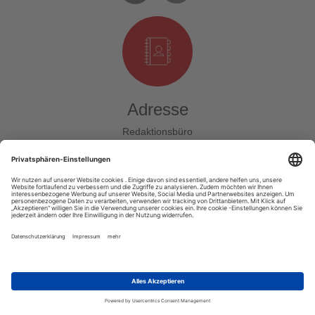
Adresse
Redaktionsbüro
Mainzer Str. 36
55411 Bingen am Rhein
Unsere Zentrale