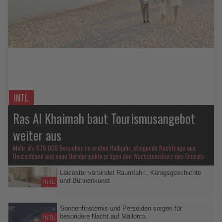
Lesen
Sie
die
Nachrichten
INTL
Ras Al Khaimah baut Tourismusangebot
weiter aus
Mehr als 670.000 Besucher im ersten Halbjahr, steigende Nachfrage aus
Deutschland und neue Hotelprojekte prägen den Wachstumskurs des Emirats
Leicester verbindet Raumfahrt, Königsgeschichte
und Bühnenkunst
INTL
National Space Centre, Richard III. und das Curve Theatre zeigen
die überraschend vielseitige Seite der Stadt in den englischen
Sonnenfinsternis und Perseiden sorgen für
besondere Nacht auf Mallorca
East Midlands
INTL