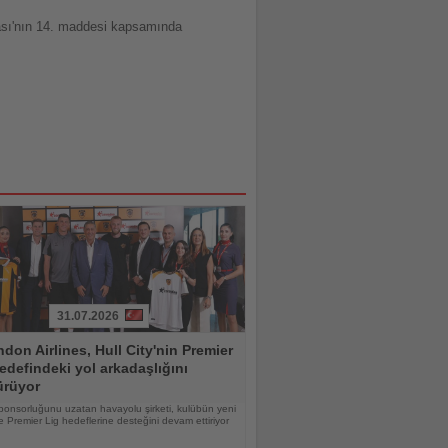
sı'nın 14. maddesi kapsamında
31.07.2026
don Airlines, Hull City'nin Premier
edefindeki yol arkadaşlığını
ürüyor
ponsorluğunu uzatan havayolu şirketi, kulübün yeni
 Premier Lig hedeflerine desteğini devam ettiriyor