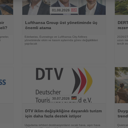
01.08.2026
Haberi
Haberi
Oku
Oku
bir
Lufthansa Group üst yönetiminde üç
DERT
eli?
önemli atama
rezer
şmeler,
Edelweiss, Eurowings ve Lufthansa City Airlines
2026/27 
i
yönetiminde ekim ve kasım aylarında görev değişiklikleri
uzun mes
yapılacak
tercih ed
30.07.2026
Haberi
Haberi
Oku
Oku
DTV iklim değişikliğine dayanıklı turizm
Duygu
için daha fazla destek istiyor
trend
e
Uygulama rehberi destinasyonların sıcak hava, aşırı hava
Quietcat