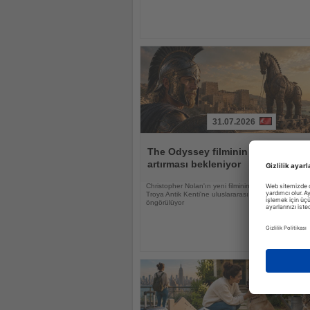
31.07.2026
Haberi
Oku
The Odyssey filminin Troya'ya ilgi
artırması bekleniyor
Christopher Nolan'ın yeni filminin UNESCO Dünya M
Troya Antik Kenti'ne uluslararası ilgiyi güçlendirmesi
öngörülüyor