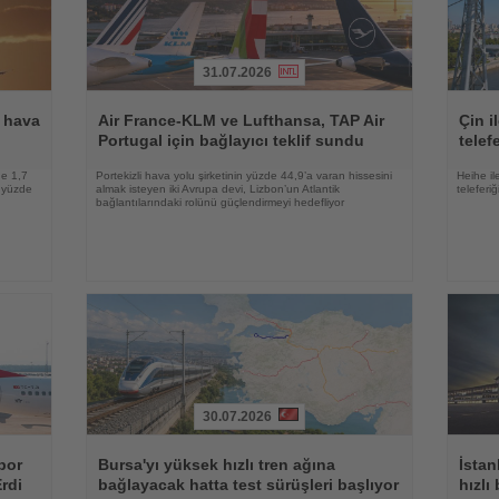
31.07.2026
Haberi
Haberi
Oku
Oku
l hava
Air France-KLM ve Lufthansa, TAP Air
Çin i
Portugal için bağlayıcı teklif sundu
telef
de 1,7
Portekizli hava yolu şirketinin yüzde 44,9’a varan hissesini
Heihe il
p yüzde
almak isteyen iki Avrupa devi, Lizbon’un Atlantik
teleferi
bağlantılarındaki rolünü güçlendirmeyi hedefliyor
30.07.2026
Haberi
Haberi
Oku
Oku
por
Bursa'yı yüksek hızlı tren ağına
İstan
rdi
bağlayacak hatta test sürüşleri başlıyor
hızlı