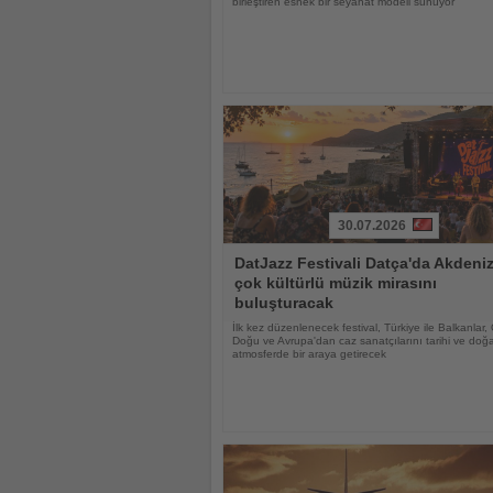
birleştiren esnek bir seyahat modeli sunuyor
30.07.2026
Haberi
DatJazz Festivali Datça'da Akdeniz
Oku
çok kültürlü müzik mirasını
buluşturacak
İlk kez düzenlenecek festival, Türkiye ile Balkanlar,
Doğu ve Avrupa'dan caz sanatçılarını tarihi ve doğa
atmosferde bir araya getirecek