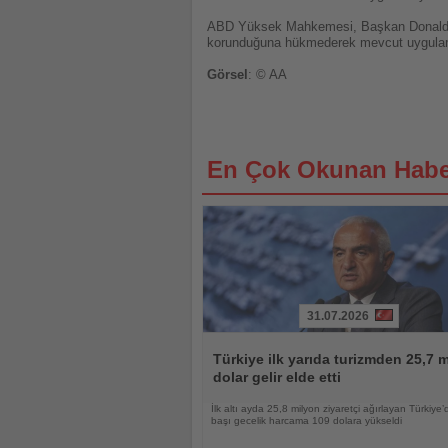
ABD Yüksek Mahkemesi, Başkan Donald Tr
korunduğuna hükmederek mevcut uygulama
Görsel
: © AA
En Çok Okunan Habe
31.07.2026
Haberi
Oku
Türkiye ilk yarıda turizmden 25,7 m
dolar gelir elde etti
İlk altı ayda 25,8 milyon ziyaretçi ağırlayan Türkiye’d
başı gecelik harcama 109 dolara yükseldi