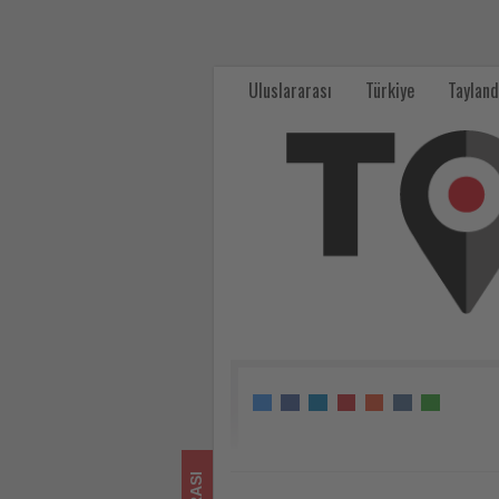
ABD
Adalet
Uluslararası
Türkiye
Tayland
Bakanlığı
‘doğum
turizmi’
uygulamalarına
yönelik
soruşturmaları
artıracak
-
Tourexpi,