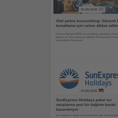
01.08.2026
Haberi
Oku
Otel yerine housesitting: Güvenli 
konaklama için nelere dikkat edilm
Tüketici Merkezi NRW, housesitting yapanlara sözle
sigorta ve olası tazminat talepleri konusunda öneml
tavsiyelerde bulunuyor
03.08.2026
Haberi
SunExpress Holidays paket tur
Oku
satışlarına yeni bir dağıtım kanalı
kazandırıyor
Yeni platform, klasik tatil paketlerini aile ziyaretleriyl