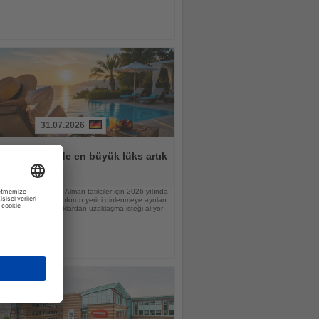
31.07.2026
lar için tatilde en büyük lüks artık
n
raştırmasına göre Alman tatilciler için 2026 yılında
nlamı değişiyor; konforun yerini dinlenmeye ayrılan
 günlük sorumluluklardan uzaklaşma isteği alıyor