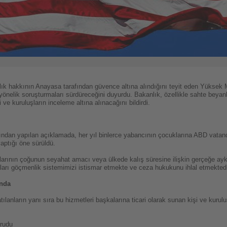
ık hakkının Anayasa tarafından güvence altına alındığını teyit eden Yüksek
yönelik soruşturmaları sürdüreceğini duyurdu. Bakanlık, özellikle sahte beyanl
 ve kuruluşların inceleme altına alınacağını bildirdi.
ından yapılan açıklamada, her yıl binlerce yabancının çocuklarına ABD vata
aptığı öne sürüldü.
ının çoğunun seyahat amacı veya ülkede kalış süresine ilişkin gerçeğe aykırı
nları göçmenlik sistemimizi istismar etmekte ve ceza hukukunu ihlal etmektedir."
ında
atılanların yanı sıra bu hizmetleri başkalarına ticari olarak sunan kişi ve kur
rudu