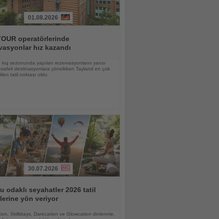
01.08.2026
OUR operatörlerinde
vasyonlar hız kazandı
kış sezonunda yapılan rezervasyonların yarısı
afeli destinasyonlara yönelirken Tayland en çok
ilen tatil noktası oldu
30.07.2026
 odaklı seyahatler 2026 tatil
lerine yön veriyor
ion, Skillidays, Darecation ve Glowcation dinlenme,