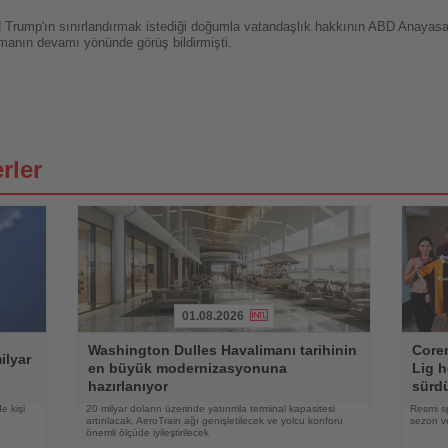
ump'ın sınırlandırmak istediği doğumla vatandaşlık hakkının ABD Anayasa
nın devamı yönünde görüş bildirmişti.
rler
01.08.2026
Haberi
Haberi
Washington Dulles Havalimanı tarihinin
Coren
Oku
Oku
ilyar
en büyük modernizasyonuna
Lig h
hazırlanıyor
sürd
e kişi
20 milyar doların üzerinde yatırımla terminal kapasitesi
Resmi s
artırılacak, AeroTrain ağı genişletilecek ve yolcu konforu
sezon ve
önemli ölçüde iyileştirilecek