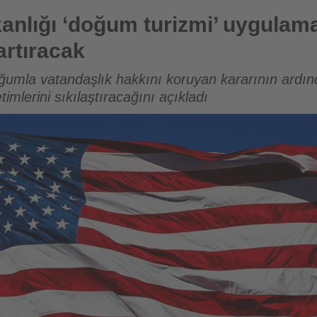
urizmi’ uygulamalarına yönelik soruşturmaları artıracak
nlığı ‘doğum turizmi’ uygulama
artıracak
mla vatandaşlık hakkını koruyan kararının ardınd
imlerini sıkılaştıracağını açıkladı