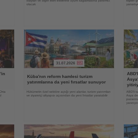
olayları ve diğer iklim etkilerine uyum sağlamasına yardımcı
kişisel 
olacak
yansıtıy
31.07.2026
Haberi
Haberi
'in
ABD'l
Oku
Oku
Küba'nın reform hamlesi turizm
Asya'
yatırımlarına da yeni fırsatlar sunuyor
yitiri
 Orta
Hükümetin özel sektöre açtığı yeni alanlar, turizm yatırımları
ABD'li t
l
ve ziyaretçi altyapısı açısından da yeni fırsatlar yaratabilir
Asya des
pazarına
yaratıyo