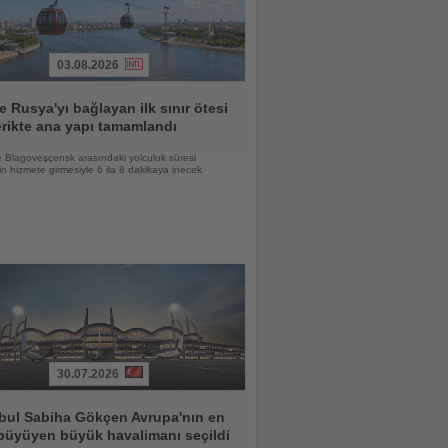
03.08.2026
le Rusya'yı bağlayan ilk sınır ötesi
erikte ana yapı tamamlandı
e Blagoveşçensk arasındaki yolculuk süresi
ğin hizmete girmesiyle 6 ila 8 dakikaya inecek
30.07.2026
bul Sabiha Gökçen Avrupa'nın en
 büyüyen büyük havalimanı seçildi