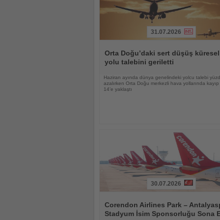
31.07.2026
Haberi
Oku
Orta Doğu’daki sert düşüş kürese
yolu talebini geriletti
Haziran ayında dünya genelindeki yolcu talebi yüz
azalırken Orta Doğu merkezli hava yollarında kayı
14’e yaklaştı
30.07.2026
Haberi
Oku
Corendon Airlines Park – Antalyas
Stadyum İsim Sponsorluğu Sona E