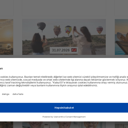
31.07.2026
Haberi
Haberi
Oku
Oku
yi
Kapadokya Balon Festivali 30 figürlü
Alman
balonla başladı
zama
irası
Dokuz ülkeden gelen sıcak hava balonları gün doğumunda
YouGov a
peribacaları üzerinde gösteri uçuşu yaptı
lüksün a
zaman ve