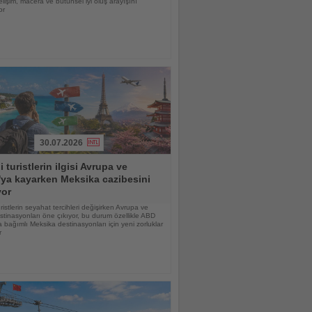
gelişim, macera ve bütünsel iyi oluş arayışını
or
30.07.2026
i turistlerin ilgisi Avrupa ve
ya kayarken Meksika cazibesini
yor
uristlerin seyahat tercihleri değişirken Avrupa ve
tinasyonları öne çıkıyor, bu durum özellikle ABD
 bağımlı Meksika destinasyonları için yeni zorluklar
r