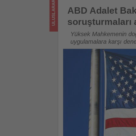
ULUSLARARASI
sizler
ABD Adalet Bakanlığı ‘doğum t
ABD Adalet Baka
için
soruşturmaları 
turizmde
Yüksek Mahkemenin doğu
olup
uygulamalara karşı denet
bitenleri
takip
ediyor!