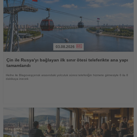
03.08.2026
Haberi
Oku
Çin ile Rusya'yı bağlayan ilk sınır ötesi teleferikte ana yapı
tamamlandı
Heihe ile Blagoveşçensk arasındaki yolculuk süresi teleferiğin hizmete girmesiyle 6 ila 8
dakikaya inecek