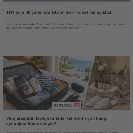
Haberi
Oku
THY yılın ilk yarısında 18,9 milyar lira net kâr açıkladı
Satış gelirlerini yüzde 43 artıran Türk Hava Yolları, güçlü ciro büyümesine rağmen geçen
yılın aynı dönemine göre daha düşük net kâr elde etti
03.08.2026
Haberi
Oku
Ving araştırdı: İsveçli turistler tatilde en çok hangi
ayrıntılara önem veriyor?
İsveçli tatilciler valizlerine en sık kahve koyarken, otel odalarındaki ücretsiz ürünleri