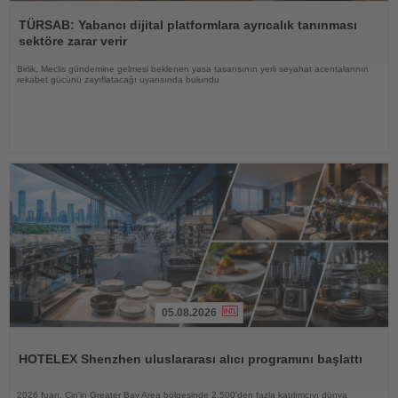
Haberi
Oku
TÜRSAB: Yabancı dijital platformlara ayrıcalık tanınması
sektöre zarar verir
Birlik, Meclis gündemine gelmesi beklenen yasa tasarısının yerli seyahat acentalarının
rekabet gücünü zayıflatacağı uyarısında bulundu
05.08.2026
Haberi
Oku
HOTELEX Shenzhen uluslararası alıcı programını başlattı
2026 fuarı, Çin'in Greater Bay Area bölgesinde 2.500'den fazla katılımcıyı dünya