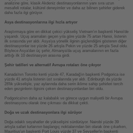
analizine göre, klasik Akdeniz destinasyonlarının yanı sıra uzun
mesafeli rotalar, kültürel deneyimler ve daha az bilinen şehirler giderek
daha fazla ilgi görüyor.
Asya destinasyonlarına ilgi hızla artıyor
Araştırmaya göre en dikkat çekici yükseliş Vietnam'ın başkenti Hanoi'de
yaşandı. Uçuş aramaları geçen yıla göre yüzde 75 artan Hanoi, listenin
ilk sırasında yer aldı. Asya'ya yönelik ilginin güçlendiğini gösteren diğer
destinasyonlar ise yüzde 26 artışla Pekin ve yüzde 25 artışla Seul oldu.
Böylece Asya'dan üç şehir, Almanya'da uçuş aramalarının en fazla
arttığı ilk 10 destinasyon arasına girdi.
Şehir tatilleri ve alternatif Avrupa rotaları öne çıkıyor
Kanada'nın Toronto kenti yüzde 47, Karadağ'ın başkenti Podgorica ise
yüzde 41 artışla listenin üst sıralarında yer aldı. Edinburgh da yüzde
28'lik yükselişle, yaz aylarında daha serin iklime sahip şehirleri tercih
eden gezginlerin ilgisini çeken destinasyonlardan biri oldu.
Podgorica'nın daha az kalabalık ve görece uygun maliyetli bir Avrupa
destinasyonu olarak öne çıkması da dikkat çekti.
Doğa ve uzak destinasyonlara ilgi sürüyor
Doğa odaklı seyahatler de yükselişini sürdürüyor. Nairobi yüzde 39
artışla safari turlarının başlangıç noktalarından biri olarak öne çıkarken,
Mauritius'un başkenti Port Louis yüzde 37 ve Seyşeller'in başkenti