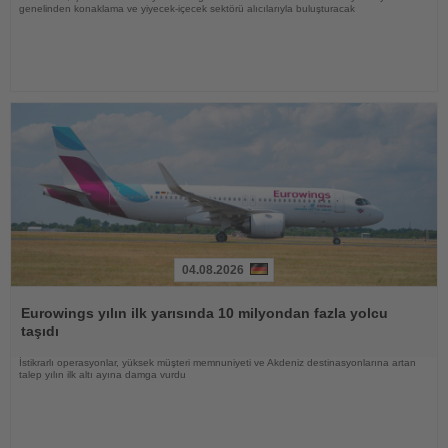
genelinden konaklama ve yiyecek-içecek sektörü alıcılarıyla buluşturacak
04.08.2026
Haberi
Oku
Eurowings yılın ilk yarısında 10 milyondan fazla yolcu
taşıdı
İstikrarlı operasyonlar, yüksek müşteri memnuniyeti ve Akdeniz destinasyonlarına artan
talep yılın ilk altı ayına damga vurdu