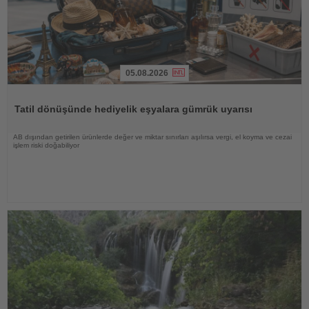
05.08.2026
Haberi
Oku
Tatil dönüşünde hediyelik eşyalara gümrük uyarısı
AB dışından getirilen ürünlerde değer ve miktar sınırları aşılırsa vergi, el koyma ve cezai
işlem riski doğabiliyor