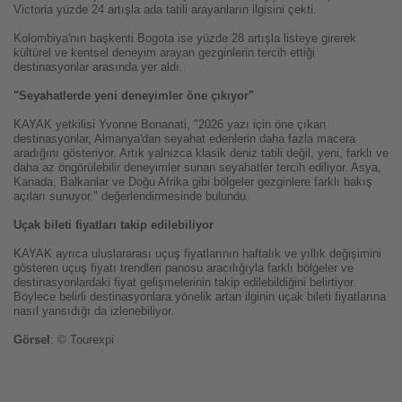
Victoria yüzde 24 artışla ada tatili arayanların ilgisini çekti.
Kolombiya'nın başkenti Bogota ise yüzde 28 artışla listeye girerek
kültürel ve kentsel deneyim arayan gezginlerin tercih ettiği
destinasyonlar arasında yer aldı.
"Seyahatlerde yeni deneyimler öne çıkıyor"
KAYAK yetkilisi Yvonne Bonanati, "2026 yazı için öne çıkan
destinasyonlar, Almanya'dan seyahat edenlerin daha fazla macera
aradığını gösteriyor. Artık yalnızca klasik deniz tatili değil, yeni, farklı ve
daha az öngörülebilir deneyimler sunan seyahatler tercih ediliyor. Asya,
Kanada, Balkanlar ve Doğu Afrika gibi bölgeler gezginlere farklı bakış
açıları sunuyor." değerlendirmesinde bulundu.
Uçak bileti fiyatları takip edilebiliyor
KAYAK ayrıca uluslararası uçuş fiyatlarının haftalık ve yıllık değişimini
gösteren uçuş fiyatı trendleri panosu aracılığıyla farklı bölgeler ve
destinasyonlardaki fiyat gelişmelerinin takip edilebildiğini belirtiyor.
Böylece belirli destinasyonlara yönelik artan ilginin uçak bileti fiyatlarına
nasıl yansıdığı da izlenebiliyor.
Görsel
: © Tourexpi