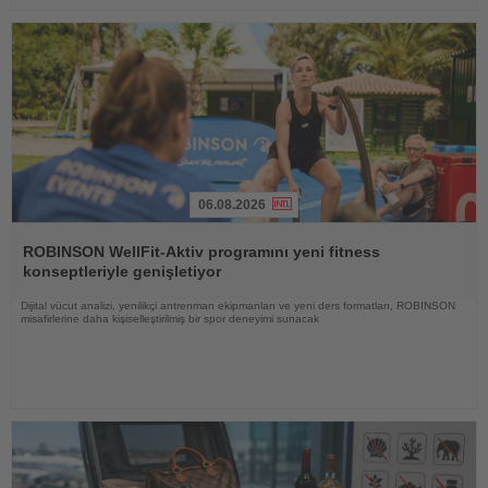
06.08.2026
Haberi
Oku
ROBINSON WellFit-Aktiv programını yeni fitness
konseptleriyle genişletiyor
Dijital vücut analizi, yenilikçi antrenman ekipmanları ve yeni ders formatları, ROBINSON
misafirlerine daha kişiselleştirilmiş bir spor deneyimi sunacak