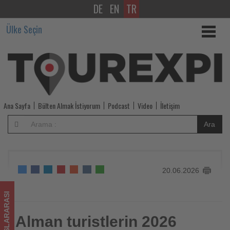
DE
EN
TR
Alman
Ülke Seçin
turistlerin
2026
yazındaki
gözde
Ana Sayfa
Bülten Almak İstiyorum
Podcast
Video
İletişim
destinasyonları
Ara
açıklandı
-
20.06.2026
Tourexpi,
sizler
ULUSLARARASI
için
Alman turistlerin 2026
Alman turistlerin 2026 yazındaki gözde destinasyonları
açıklandı