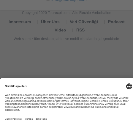
Copyright 2020 Tourexpi.com - Alle Rechte Vorbehalten
Impressum
Über Uns
Veri Güvenliği
Podcast
Video
RSS
Web sitemiz tüm desktop, tablet ve mobil cihazlarda çalışmaktadır.
Tourexpi,
turizm
haberleri,
Reisebüros,
tourism
news,
noticias
de
turismo,
Tourismus
Nachrichten,
новости
туризма,
travel
tourism