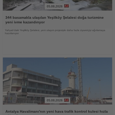
05.08.2026
Haberi
Oku
344 basamakla ulaşılan Yeşilköy Şelalesi doğa turizmine
yeni ivme kazandırıyor
Yahyalı'daki Yeşilköy Şelalesi, yeni ulaşım projesiyle daha fazla ziyaretçiyi ağırlamaya
hazırlanıyor
05.08.2026
Haberi
Oku
Antalya Havalimanı'nın yeni hava trafik kontrol kulesi hızla