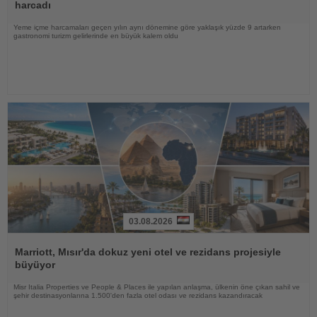
harcadı
Yeme içme harcamaları geçen yılın aynı dönemine göre yaklaşık yüzde 9 artarken
gastronomi turizm gelirlerinde en büyük kalem oldu
03.08.2026
Haberi
Oku
Marriott, Mısır'da dokuz yeni otel ve rezidans projesiyle
büyüyor
Misr Italia Properties ve People & Places ile yapılan anlaşma, ülkenin öne çıkan sahil ve
şehir destinasyonlarına 1.500'den fazla otel odası ve rezidans kazandıracak