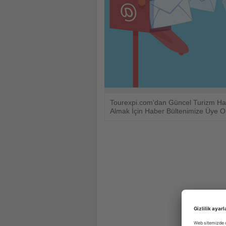
için
turizmde
olup
bitenleri
takip
Tourexpi.com'dan Güncel Turizm Hab
ediyor!
Almak İçin Haber Bültenimize Üye O