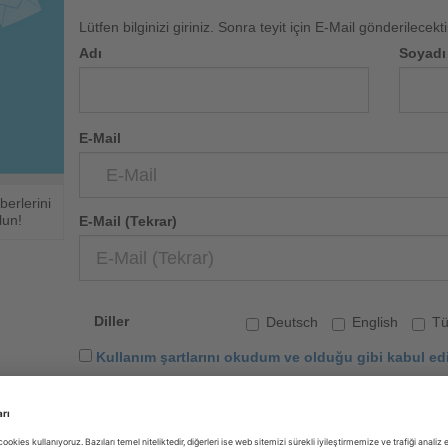
Lütfen bilginizi giriniz. Sonra teyit için E-Mail gönderilecekti
Adı
Soyadı
E-Mail
erlerini
lun!
E-Mail (Tekrar)
Diller
Deutsch
English
Tü
Kullanım şartlarını okudum ve olduğu gibi kabul ed
Gönder