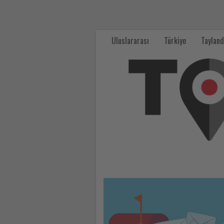
Tourexpi,
sizler
Uluslararası
Türkiye
Tayland
için
turizmde
olup
bitenleri
takip
ediyor!
-
Tourexpi,
sizler