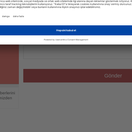
Haber Bülteni Kaydından Çık
Haber bülteni gönderimini durdurmak icin lütfen Email 
Gönder
erlerini
imizden