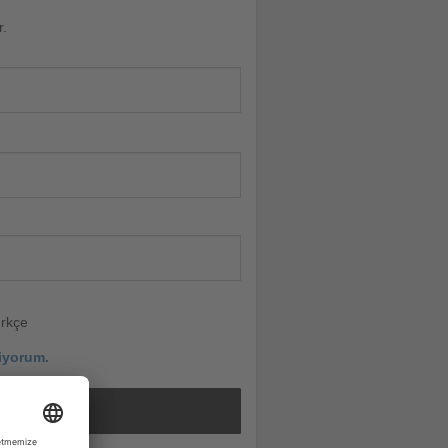
r.
rkçe
iyorum.