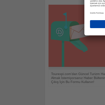
Tourexpi.com'dan Güncel Turizm Hab
Almak İstemiyorsanız Haber Bülten
Çıkış İçin Bu Formu Kullanın!