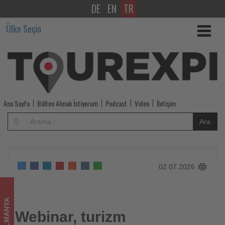
DE
EN
TR
Webinar,
Ülke Seçin
turizm
sektörünün
yapay
zekâ
Ana Sayfa
Bülten Almak İstiyorum
Podcast
Video
İletişim
sistemlerinde
Ara
görünürlüğünü
ele
02.07.2026
alacak
-
ALMANYA
Tourexpi,
Webinar, turizm
Webinar, turizm sektörünün yapay zekâ sistemlerinde
görünürlüğünü ele alacak