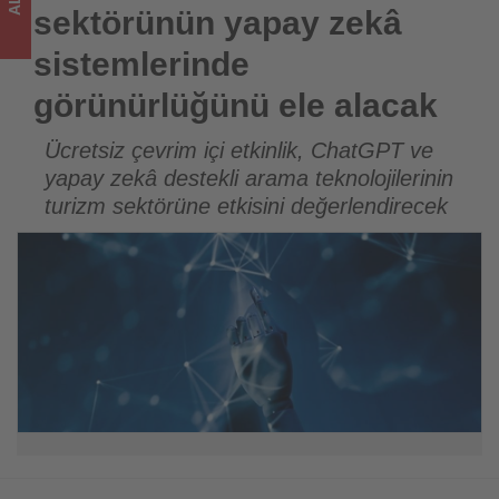
sizler
sektörünün yapay zekâ
için
sistemlerinde
turizmde
görünürlüğünü ele alacak
olup
Ücretsiz çevrim içi etkinlik, ChatGPT ve
yapay zekâ destekli arama teknolojilerinin
bitenleri
turizm sektörüne etkisini değerlendirecek
takip
ediyor!