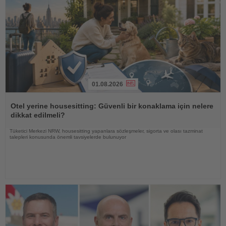
01.08.2026
Haberi
Oku
Otel yerine housesitting: Güvenli bir konaklama için nelere
dikkat edilmeli?
Tüketici Merkezi NRW, housesitting yapanlara sözleşmeler, sigorta ve olası tazminat
talepleri konusunda önemli tavsiyelerde bulunuyor