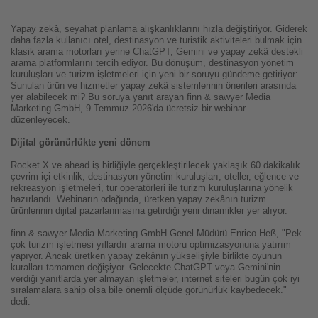
Yapay zekâ, seyahat planlama alışkanlıklarını hızla değiştiriyor. Giderek
daha fazla kullanıcı otel, destinasyon ve turistik aktiviteleri bulmak için
klasik arama motorları yerine ChatGPT, Gemini ve yapay zekâ destekli
arama platformlarını tercih ediyor. Bu dönüşüm, destinasyon yönetim
kuruluşları ve turizm işletmeleri için yeni bir soruyu gündeme getiriyor:
Sunulan ürün ve hizmetler yapay zekâ sistemlerinin önerileri arasında
yer alabilecek mi? Bu soruya yanıt arayan finn & sawyer Media
Marketing GmbH, 9 Temmuz 2026'da ücretsiz bir webinar
düzenleyecek.
Dijital görünürlükte yeni dönem
Rocket X ve ahead iş birliğiyle gerçekleştirilecek yaklaşık 60 dakikalık
çevrim içi etkinlik; destinasyon yönetim kuruluşları, oteller, eğlence ve
rekreasyon işletmeleri, tur operatörleri ile turizm kuruluşlarına yönelik
hazırlandı. Webinarın odağında, üretken yapay zekânın turizm
ürünlerinin dijital pazarlanmasına getirdiği yeni dinamikler yer alıyor.
finn & sawyer Media Marketing GmbH Genel Müdürü Enrico Heß, "Pek
çok turizm işletmesi yıllardır arama motoru optimizasyonuna yatırım
yapıyor. Ancak üretken yapay zekânın yükselişiyle birlikte oyunun
kuralları tamamen değişiyor. Gelecekte ChatGPT veya Gemini'nin
verdiği yanıtlarda yer almayan işletmeler, internet siteleri bugün çok iyi
sıralamalara sahip olsa bile önemli ölçüde görünürlük kaybedecek."
dedi.