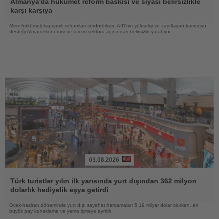
Oku
Almanya'da hükümet reform baskısı ve siyasi belirsizlikle
karşı karşıya
Merz hükümeti kapsamlı reformları sürdürürken, AfD'nin yükselişi ve zayıflayan kamuoyu
desteği Alman ekonomisi ve turizm sektörü açısından belirsizlik yaratıyor
03.08.2026
Haberi
Oku
Türk turistler yılın ilk yarısında yurt dışından 362 milyon
dolarlık hediyelik eşya getirdi
Ocak-haziran döneminde yurt dışı seyahat harcamaları 5,19 milyar dolar olurken, en
büyük pay konaklama ve yeme içmeye ayrıldı