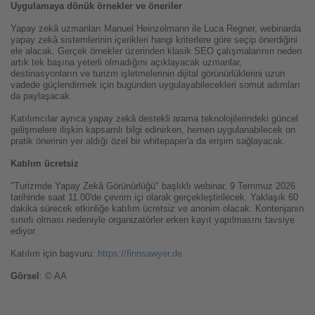
Uygulamaya dönük örnekler ve öneriler
Yapay zekâ uzmanları Manuel Heinzelmann ile Luca Regner, webinarda
yapay zekâ sistemlerinin içerikleri hangi kriterlere göre seçip önerdiğini
ele alacak. Gerçek örnekler üzerinden klasik SEO çalışmalarının neden
artık tek başına yeterli olmadığını açıklayacak uzmanlar,
destinasyonların ve turizm işletmelerinin dijital görünürlüklerini uzun
vadede güçlendirmek için bugünden uygulayabilecekleri somut adımları
da paylaşacak.
Katılımcılar ayrıca yapay zekâ destekli arama teknolojilerindeki güncel
gelişmelere ilişkin kapsamlı bilgi edinirken, hemen uygulanabilecek on
pratik önerinin yer aldığı özel bir whitepaper'a da erişim sağlayacak.
Katılım ücretsiz
"Turizmde Yapay Zekâ Görünürlüğü" başlıklı webinar, 9 Temmuz 2026
tarihinde saat 11.00'de çevrim içi olarak gerçekleştirilecek. Yaklaşık 60
dakika sürecek etkinliğe katılım ücretsiz ve anonim olacak. Kontenjanın
sınırlı olması nedeniyle organizatörler erken kayıt yapılmasını tavsiye
ediyor.
Katılım için başvuru:
https://finnsawyer.de
Görsel
: © AA