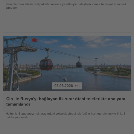
Yeni platform, klasik tatil paketlerini aile ziyaretleriyle birleştiren esnek bir seyahat modeli
sunuyor
03.08.2026
Haberi
Oku
Çin ile Rusya'yı bağlayan ilk sınır ötesi teleferikte ana yapı
tamamlandı
Heihe ile Blagoveşçensk arasındaki yolculuk süresi teleferiğin hizmete girmesiyle 6 ila 8
dakikaya inecek