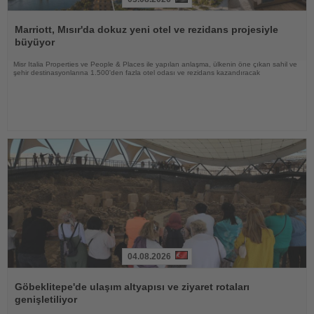
Haberi
Oku
Marriott, Mısır'da dokuz yeni otel ve rezidans projesiyle
büyüyor
Misr Italia Properties ve People & Places ile yapılan anlaşma, ülkenin öne çıkan sahil ve
şehir destinasyonlarına 1.500'den fazla otel odası ve rezidans kazandıracak
04.08.2026
Haberi
Oku
Göbeklitepe'de ulaşım altyapısı ve ziyaret rotaları
genişletiliyor