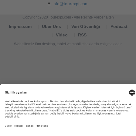
E.
info@tourexpi.com
Copyright 2020 Tourexpi.com - Alle Rechte Vorbehalten
Impressum
Über Uns
Veri Güvenliği
Podcast
Video
RSS
Web sitemiz tüm desktop, tablet ve mobil cihazlarda çalışmaktadır.
Tourexpi,
turizm
haberleri,
Reisebüros,
tourism
news,
noticias
de
turismo,
Tourismus
Nachrichten,
новости
туризма,
travel
tourism