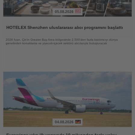
05.08.2026
Haberi
Oku
HOTELEX Shenzhen uluslararası alıcı programını başlattı
2026 fuarı, Çin'in Greater Bay Area bölgesinde 2.500'den fazla katılımcıyı dünya
genelinden konaklama ve yiyecek-içecek sektörü alıcılarıyla buluşturacak
04.08.2026
Haberi
Oku
Eurowings yılın ilk yarısında 10 milyondan fazla yolcu