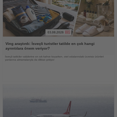
03.08.2026
Haberi
Oku
Ving araştırdı: İsveçli turistler tatilde en çok hangi
ayrıntılara önem veriyor?
İsveçli tatilciler valizlerine en sık kahve koyarken, otel odalarındaki ücretsiz ürünleri
yanlarına almamalarıyla da dikkat çekiyor