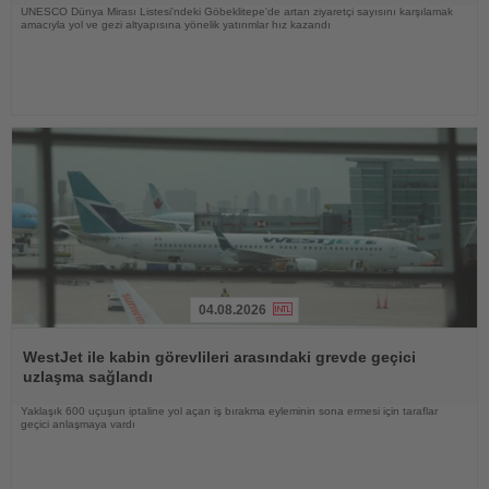
UNESCO Dünya Mirası Listesi'ndeki Göbeklitepe'de artan ziyaretçi sayısını karşılamak
amacıyla yol ve gezi altyapısına yönelik yatırımlar hız kazandı
04.08.2026
Haberi
Oku
WestJet ile kabin görevlileri arasındaki grevde geçici
uzlaşma sağlandı
Yaklaşık 600 uçuşun iptaline yol açan iş bırakma eyleminin sona ermesi için taraflar
geçici anlaşmaya vardı