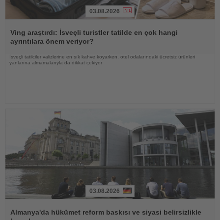
03.08.2026
Haberi
Oku
Ving araştırdı: İsveçli turistler tatilde en çok hangi
ayrıntılara önem veriyor?
İsveçli tatilciler valizlerine en sık kahve koyarken, otel odalarındaki ücretsiz ürünleri
yanlarına almamalarıyla da dikkat çekiyor
03.08.2026
Haberi
Oku
Almanya'da hükümet reform baskısı ve siyasi belirsizlikle