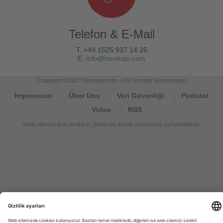
Telefon & E-Mail
T. +49 1525 937 14 25
E.
info@tourexpi.com
Copyright 2020 Tourexpi.com - Alle Rechte Vorbehalten
Impressum
Über Uns
Veri Güvenliği
Podcast
Video
RSS
Web sitemiz tüm desktop, tablet ve mobil cihazlarda çalışmaktadır.
Tourexpi,
turizm
haberleri,
Reisebüros,
tourism
news,
noticias
de
turismo,