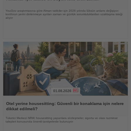
YouGov araştırmasına göre Alman tatilciler için 2026 yılında lüksün anlamı değişiyor;
konforun yerini dinlenmeye ayrılan zaman ve günlük sorumluluklardan uzaklaşma isteği
alıyor
01.08.2026
Haberi
Oku
Otel yerine housesitting: Güvenli bir konaklama için nelere
dikkat edilmeli?
Tüketici Merkezi NRW, housesitting yapanlara sözleşmeler, sigorta ve olası tazminat
talepleri konusunda önemli tavsiyelerde bulunuyor