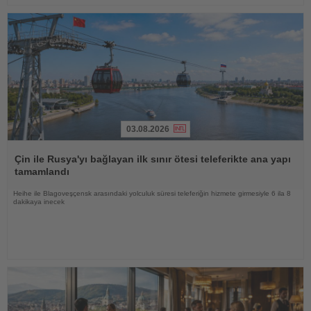
03.08.2026
Haberi
Oku
Çin ile Rusya'yı bağlayan ilk sınır ötesi teleferikte ana yapı
tamamlandı
Heihe ile Blagoveşçensk arasındaki yolculuk süresi teleferiğin hizmete girmesiyle 6 ila 8
dakikaya inecek