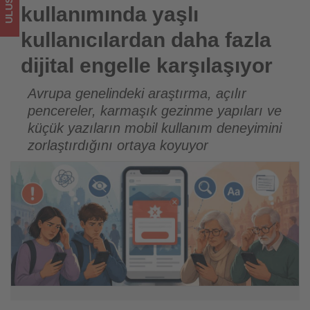
karşılaşıyor
kullanımında yaşlı
-
kullanıcılardan daha fazla
Tourexpi,
dijital engelle karşılaşıyor
sizler
Avrupa genelindeki araştırma, açılır
pencereler, karmaşık gezinme yapıları ve
için
küçük yazıların mobil kullanım deneyimini
turizmde
zorlaştırdığını ortaya koyuyor
olup
bitenleri
takip
ediyor!