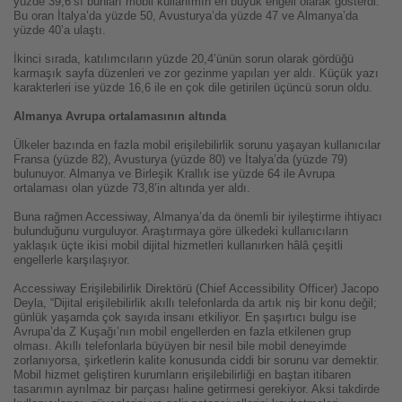
yüzde 39,6’sı bunları mobil kullanımın en büyük engeli olarak gösterdi.
Bu oran İtalya’da yüzde 50, Avusturya’da yüzde 47 ve Almanya’da
yüzde 40’a ulaştı.
İkinci sırada, katılımcıların yüzde 20,4’ünün sorun olarak gördüğü
karmaşık sayfa düzenleri ve zor gezinme yapıları yer aldı. Küçük yazı
karakterleri ise yüzde 16,6 ile en çok dile getirilen üçüncü sorun oldu.
Almanya Avrupa ortalamasının altında
Ülkeler bazında en fazla mobil erişilebilirlik sorunu yaşayan kullanıcılar
Fransa (yüzde 82), Avusturya (yüzde 80) ve İtalya’da (yüzde 79)
bulunuyor. Almanya ve Birleşik Krallık ise yüzde 64 ile Avrupa
ortalaması olan yüzde 73,8’in altında yer aldı.
Buna rağmen Accessiway, Almanya’da da önemli bir iyileştirme ihtiyacı
bulunduğunu vurguluyor. Araştırmaya göre ülkedeki kullanıcıların
yaklaşık üçte ikisi mobil dijital hizmetleri kullanırken hâlâ çeşitli
engellerle karşılaşıyor.
Accessiway Erişilebilirlik Direktörü (Chief Accessibility Officer) Jacopo
Deyla, “Dijital erişilebilirlik akıllı telefonlarda da artık niş bir konu değil;
günlük yaşamda çok sayıda insanı etkiliyor. En şaşırtıcı bulgu ise
Avrupa’da Z Kuşağı’nın mobil engellerden en fazla etkilenen grup
olması. Akıllı telefonlarla büyüyen bir nesil bile mobil deneyimde
zorlanıyorsa, şirketlerin kalite konusunda ciddi bir sorunu var demektir.
Mobil hizmet geliştiren kurumların erişilebilirliği en baştan itibaren
tasarımın ayrılmaz bir parçası haline getirmesi gerekiyor. Aksi takdirde