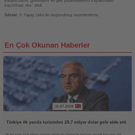
kullanıcılarını, güvenlerini ve gelir potansiyellerini kaybetmeleri
kaçınılmaz olur.” dedi.
Görsel
: © Yapay zeka ile oluşturulmuş resimlendirme
En Çok Okunan Haberler
31.07.2026
Haberi
Oku
Türkiye ilk yarıda turizmden 25,7 milyar dolar gelir elde etti
İlk altı ayda 25,8 milyon ziyaretçi ağırlayan Türkiye’de kişi başı gecelik harcama 109