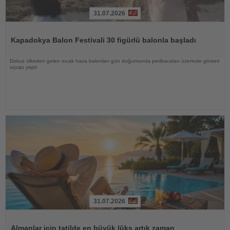
31.07.2026
Haberi
Oku
Kapadokya Balon Festivali 30 figürlü balonla başladı
Dokuz ülkeden gelen sıcak hava balonları gün doğumunda peribacaları üzerinde gösteri
uçuşu yaptı
31.07.2026
Haberi
Oku
Almanlar için tatilde en büyük lüks artık zaman