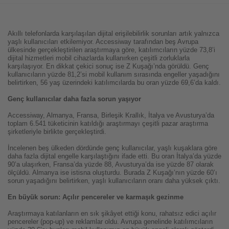
Akıllı telefonlarda karşılaşılan dijital erişilebilirlik sorunları artık yalnızca
yaşlı kullanıcıları etkilemiyor. Accessiway tarafından beş Avrupa
ülkesinde gerçekleştirilen araştırmaya göre, katılımcıların yüzde 73,8’i
dijital hizmetleri mobil cihazlarda kullanırken çeşitli zorluklarla
karşılaşıyor. En dikkat çekici sonuç ise Z Kuşağı’nda görüldü. Genç
kullanıcıların yüzde 81,2’si mobil kullanım sırasında engeller yaşadığını
belirtirken, 56 yaş üzerindeki katılımcılarda bu oran yüzde 69,6’da kaldı.
Genç kullanıcılar daha fazla sorun yaşıyor
Accessiway, Almanya, Fransa, Birleşik Krallık, İtalya ve Avusturya’da
toplam 6.541 tüketicinin katıldığı araştırmayı çeşitli pazar araştırma
şirketleriyle birlikte gerçekleştirdi.
İncelenen beş ülkeden dördünde genç kullanıcılar, yaşlı kuşaklara göre
daha fazla dijital engelle karşılaştığını ifade etti. Bu oran İtalya’da yüzde
90’a ulaşırken, Fransa’da yüzde 88, Avusturya’da ise yüzde 87 olarak
ölçüldü. Almanya ise istisna oluşturdu. Burada Z Kuşağı’nın yüzde 60’ı
sorun yaşadığını belirtirken, yaşlı kullanıcıların oranı daha yüksek çıktı.
En büyük sorun: Açılır pencereler ve karmaşık gezinme
Araştırmaya katılanların en sık şikâyet ettiği konu, rahatsız edici açılır
pencereler (pop-up) ve reklamlar oldu. Avrupa genelinde katılımcıların