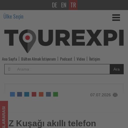
DE
EN
TR
Z
Ülke Seçin
Kuşağı
akıllı
telefon
kullanımında
Ana Sayfa
Bülten Almak İstiyorum
Podcast
Video
İletişim
yaşlı
Ara
kullanıcılardan
daha
07.07.2026
fazla
dijital
ULUSLARARASI
engelle
Z Kuşağı akıllı telefon
Z Kuşağı akıllı telefon kullanımında yaşlı kullanıcılardan daha
fazla dijital engelle karşılaşıyor