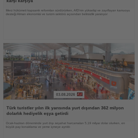
karşı karşıya
Merz hükümeti kapsamlı reformları sürdürürken, AfD'nin yükselişi ve zayıflayan kamuoyu
desteği Alman ekonomisi ve turizm sektörü açısından belirsizlik yaratıyor
03.08.2026
Haberi
Oku
Türk turistler yılın ilk yarısında yurt dışından 362 milyon
dolarlık hediyelik eşya getirdi
Ocak-haziran döneminde yurt dışı seyahat harcamaları 5,19 milyar dolar olurken, en
büyük pay konaklama ve yeme içmeye ayrıldı