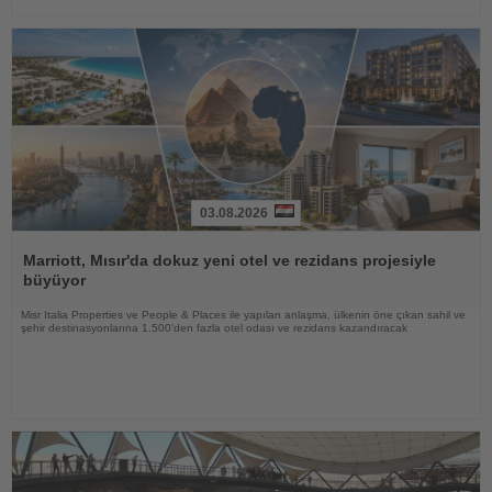
03.08.2026
Haberi
Oku
Marriott, Mısır'da dokuz yeni otel ve rezidans projesiyle
büyüyor
Misr Italia Properties ve People & Places ile yapılan anlaşma, ülkenin öne çıkan sahil ve
şehir destinasyonlarına 1.500'den fazla otel odası ve rezidans kazandıracak