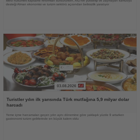
Merz hükümeti kapsamlı reformları sürdürürken, AfD'nin yükselişi ve zayıflayan kamuoyu
desteği Alman ekonomisi ve turizm sektörü açısından belirsizlik yaratıyor
03.08.2026
Haberi
Oku
Turistler yılın ilk yarısında Türk mutfağına 5,9 milyar dolar
harcadı
Yeme içme harcamaları geçen yılın aynı dönemine göre yaklaşık yüzde 9 artarken
gastronomi turizm gelirlerinde en büyük kalem oldu