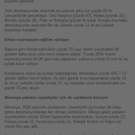
büyüme gösterdi.
Tüm destinasyonlar arasında en yüksek artış ise yüzde 93 ile
Lanzarote'de gerçekleşti. Onu Varşova (yüzde 47), Rijeka (yüzde 32),
Brindisi (yüzde 26), Pula ve Bologna (yüzde 9) izledi. Avrupa dışındaki
destinasyonlar arasında Rio de Janeiro yüzde 21 ile en yüksek
büyümeyi kaydetti.
Erken rezervasyon eğilimi sürüyor
Rapora göre Alman tatilcilerin yüzde 75'i yaz tatilini seyahatten 90
günden daha uzun süre önce rezerve ediyor. Yüzde 20'lik kesim
rezervasyonunu 61-90 gün kala yaparken, yalnızca yüzde 5'i son iki ay
içinde karar veriyor.
Konaklama süresi açısından bakıldığında, Almanların yüzde 33'ü 7-13
günlük tatilleri tercih ediyor. Üç-dört günlük kısa kaçamaklar yüzde 19,
iki ila üç haftalık tatiller yüzde 17, üç haftadan uzun konaklamalar ise
yüzde 15 pay alıyor.
Almanya yabancı ziyaretçiler için de cazibesini koruyor
Almanya, 2026 yazında uluslararası ziyaretçiler açısından da talep
gören destinasyonlardan biri olmayı sürdürüyor. Ülkeye gelen yabancı
ziyaretçilerin yüzde 20'sini İspanyollar oluştururken, İsviçre yüzde 13,
Fransa yüzde 12, Avusturya yüzde 11, Birleşik Krallık ve İtalya ise
yüzde 8'er pay aldı.