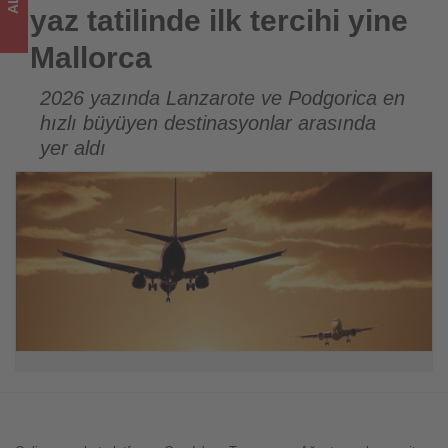
sizler
yaz tatilinde ilk tercihi yine
için
Mallorca
turizmde
2026 yazında Lanzarote ve Podgorica en
hızlı büyüyen destinasyonlar arasında
olup
yer aldı
bitenleri
takip
ediyor!