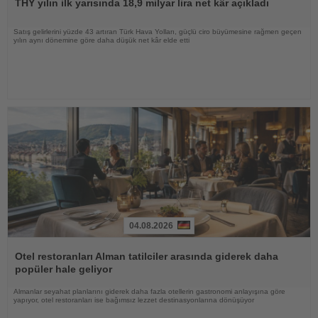
THY yılın ilk yarısında 18,9 milyar lira net kâr açıkladı
Satış gelirlerini yüzde 43 artıran Türk Hava Yolları, güçlü ciro büyümesine rağmen geçen
yılın aynı dönemine göre daha düşük net kâr elde etti
04.08.2026
Haberi
Oku
Otel restoranları Alman tatilciler arasında giderek daha
popüler hale geliyor
Almanlar seyahat planlarını giderek daha fazla otellerin gastronomi anlayışına göre
yapıyor, otel restoranları ise bağımsız lezzet destinasyonlarına dönüşüyor