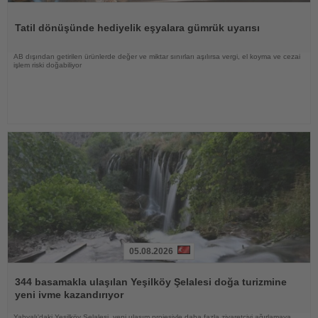
Haberi
Oku
Tatil dönüşünde hediyelik eşyalara gümrük uyarısı
AB dışından getirilen ürünlerde değer ve miktar sınırları aşılırsa vergi, el koyma ve cezai
işlem riski doğabiliyor
05.08.2026
Haberi
Oku
344 basamakla ulaşılan Yeşilköy Şelalesi doğa turizmine
yeni ivme kazandırıyor
Yahyalı'daki Yeşilköy Şelalesi, yeni ulaşım projesiyle daha fazla ziyaretçiyi ağırlamaya