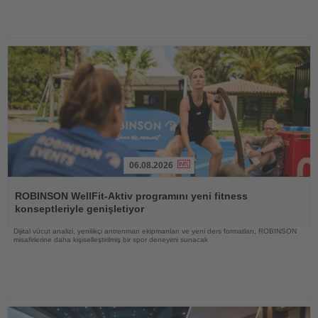
06.08.2026
Haberi
Oku
ROBINSON WellFit-Aktiv programını yeni fitness
konseptleriyle genişletiyor
Dijital vücut analizi, yenilikçi antrenman ekipmanları ve yeni ders formatları, ROBINSON
misafirlerine daha kişiselleştirilmiş bir spor deneyimi sunacak