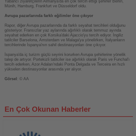
Yabancı ziyaretçilerin Almanya'da en çok tercih ettiği şehirler Berlin,
Münih, Hamburg, Frankfurt ve Düsseldorf oldu.
Avrupa pazarlarında farklı eğilimler öne çıkıyor
Rapor, diğer Avrupa pazarlarında da farklı seyahat tercihleri olduğunu
gösteriyor. Fransızlar yaz aylarında ağırlıklı olarak temmuz ayında
seyahat ederken en çok Korsika'daki Ajaccio'yu tercih ediyor. İngiliz
tatilciler Barselona, Amsterdam ve Malaga'ya yönelirken, İtalyanların
tercihlerinde İspanya'nın sahil destinasyonları öne çıkıyor.
İspanya'da iç turizm güçlü seyrini korurken Avrupa şehirlerine yönelik
talep de artıyor. Portekizli tatilciler ise ağırlıklı olarak Paris ve Funchal'ı
tercih ederken, Azor Adaları'ndaki Ponta Delgada ve Terceira en hızlı
yükselen destinasyonlar arasında yer alıyor.
Görsel
: © AA
En Çok Okunan Haberler