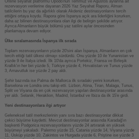
Online seyahat platformu Opodo'nun Temmuz ve Ağustos aylarına ait
rezervasyon verilerine dayanan 2026 Yaz Seyahat Raporu, Alman
tatilcilerin bu yaz da ağırlıklı olarak Akdeniz destinasyonlarını tercih
ettiğini ortaya koydu. Rapora göre İspanya açık ara liderliğini korurken,
daha az bilinen destinasyonlara olan ilgi de belirgin şekilde artıyor.
Ayrıca Almanların büyük bölümü yaz tatilini aylar öncesinden
planlamaya devam ediyor.
Ülke sıralamasında İspanya ilk sırada
Toplam rezervasyonların yüzde 20'sini alan İspanya, Almanların en çok
tercih ettiği tatil ülkesi olmayı sürdürdü. Onu yüzde 10 ile Yunanistan ve
yüzde 9 ile İtalya izledi. İlk 10'da ayrıca Portekiz, Fransa ve Birleşik
Krallık'ın her biri yüzde 5, Türkiye yüzde 4, Hırvatistan ve Tunus yüzde
3, Arnavutluk ise yüzde 2 pay aldı.
Şehir bazında ise Palma de Mallorca ilk sıradaki yerini korurken,
Barselona ve Londra onu takip etti. Lizbon, Atina, Tiran, Malaga, Tunus,
Split ve Viyana da en çok rezervasyon yapılan destinasyonlar arasında
yer aldı.
Selanik, Heraklion, Madrid, İstanbul ve Ibiza da ilk 15'e girdi.
Yeni destinasyonlara ilgi artıyor
Geleneksel tatil merkezlerinin yanı sıra bazı destinasyonlar dikkat
çekici büyüme kaydetti. Mevcut destinasyonlar arasında Karadağ'ın
başkenti Podgorica rezervasyonlarını yüzde 24 artırarak en yüksek
büyümeyi yakaladı. Palermo yüzde 15, Catania yüzde 14, Viyana yüzde
11, Üsküp yüzde 10, Zakintos ve Hurgada yüzde 6, Priştine ise yüzde 3