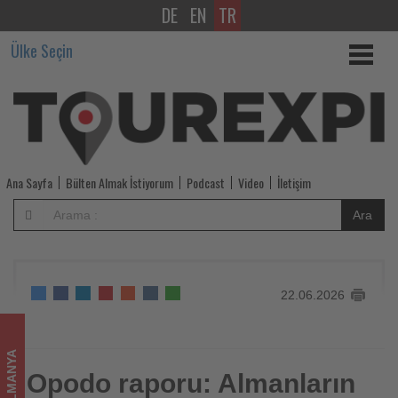
DE
EN
TR
Opodo
Ülke Seçin
raporu:
Almanların
yaz
tatilinde
Ana Sayfa
Bülten Almak İstiyorum
Podcast
Video
İletişim
ilk
Ara
tercihi
yine
22.06.2026
Mallorca
-
ALMANYA
Tourexpi,
Opodo raporu: Almanların
Opodo raporu: Almanların yaz tatilinde ilk tercihi yine
Mallorca