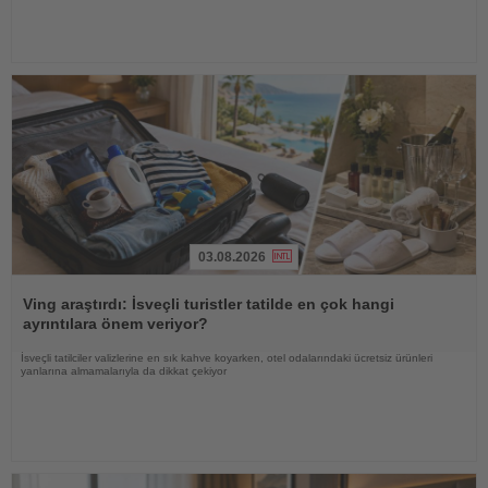
03.08.2026
Haberi
Oku
Ving araştırdı: İsveçli turistler tatilde en çok hangi
ayrıntılara önem veriyor?
İsveçli tatilciler valizlerine en sık kahve koyarken, otel odalarındaki ücretsiz ürünleri
yanlarına almamalarıyla da dikkat çekiyor