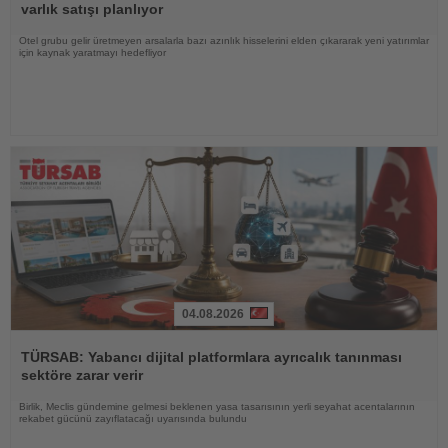
varlık satışı planlıyor
Otel grubu gelir üretmeyen arsalarla bazı azınlık hisselerini elden çıkararak yeni yatırımlar
için kaynak yaratmayı hedefliyor
04.08.2026
Haberi
Oku
TÜRSAB: Yabancı dijital platformlara ayrıcalık tanınması
sektöre zarar verir
Birlik, Meclis gündemine gelmesi beklenen yasa tasarısının yerli seyahat acentalarının
rekabet gücünü zayıflatacağı uyarısında bulundu