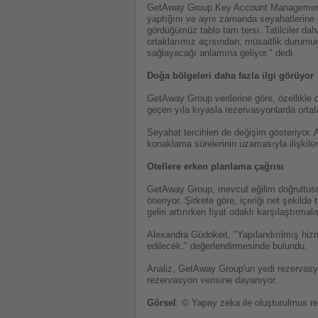
GetAway Group Key Account Management Ba
yaptığını ve aynı zamanda seyahatlerine 
gördüğümüz tablo tam tersi. Tatilciler da
ortaklarımız açısından, müsaitlik durumun
sağlayacağı anlamına geliyor." dedi.
Doğa bölgeleri daha fazla ilgi görüyor
GetAway Group verilerine göre, özellikle d
geçen yıla kıyasla rezervasyonlarda orta
Seyahat tercihleri de değişim gösteriyor. A
konaklama sürelerinin uzamasıyla ilişkilen
Otellere erken planlama çağrısı
GetAway Group, mevcut eğilim doğrultusund
öneriyor. Şirkete göre, içeriği net şekil
geliri artırırken fiyat odaklı karşılaştırmal
Alexandra Güdokeit, "Yapılandırılmış hizmet
edilecek." değerlendirmesinde bulundu.
Analiz, GetAway Group'un yedi rezervasyon
rezervasyon verisine dayanıyor.
Görsel
: © Yapay zeka ile oluşturulmus r