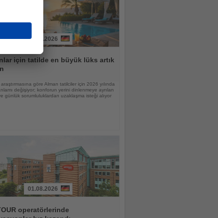
31.07.2026
lar için tatilde en büyük lüks artık
n
raştırmasına göre Alman tatilciler için 2026 yılında
nlamı değişiyor; konforun yerini dinlenmeye ayrılan
 günlük sorumluluklardan uzaklaşma isteği alıyor
01.08.2026
OUR operatörlerinde