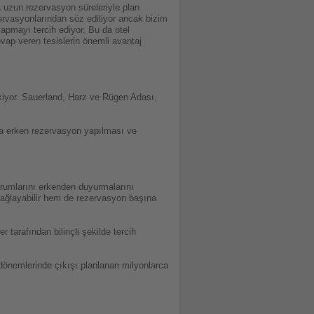
uzun rezervasyon süreleriyle plan
ervasyonlarından söz ediliyor ancak bizim
yapmayı tercih ediyor. Bu da otel
vap veren tesislerin önemli avantaj
çekiyor. Sauerland, Harz ve Rügen Adası,
 daha erken rezervasyon yapılması ve
urumlarını erkenden duyurmalarını
 sağlayabilir hem de rezervasyon başına
r tarafından bilinçli şekilde tercih
 dönemlerinde çıkışı planlanan milyonlarca