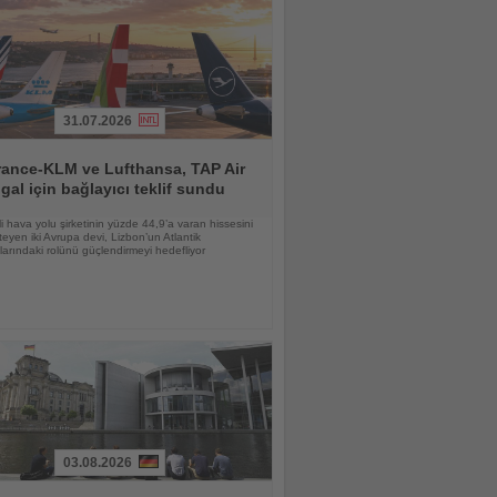
31.07.2026
rance-KLM ve Lufthansa, TAP Air
gal için bağlayıcı teklif sundu
li hava yolu şirketinin yüzde 44,9’a varan hissesini
teyen iki Avrupa devi, Lizbon’un Atlantik
larındaki rolünü güçlendirmeyi hedefliyor
03.08.2026