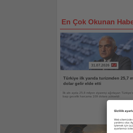
En Çok Okunan Habe
31.07.2026
Haberi
Oku
Türkiye ilk yarıda turizmden 25,7 m
dolar gelir elde etti
İlk altı ayda 25,8 milyon ziyaretçi ağırlayan Türkiye’d
başı gecelik harcama 109 dolara yükseldi