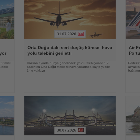
31.07.2026
Haberi
Haberi
Oku
Oku
Orta Doğu’daki sert düşüş küresel hava
Air F
uyor
yolu talebini geriletti
Portu
tırımları
Haziran ayında dünya genelindeki yolcu talebi yüzde 1,7
Portekiz
tabilir
azalırken Orta Doğu merkezli hava yollarında kayıp yüzde
almak is
14’e yaklaştı
bağlantı
30.07.2026
Haberi
Haberi