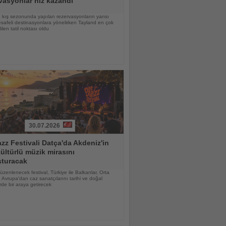
vasyonlar hız kazandı
kış sezonunda yapılan rezervasyonların yarısı
afeli destinasyonlara yönelirken Tayland en çok
ilen tatil noktası oldu
30.07.2026
zz Festivali Datça'da Akdeniz'in
ültürlü müzik mirasını
şturacak
düzenlenecek festival, Türkiye ile Balkanlar, Orta
Avrupa'dan caz sanatçılarını tarihi ve doğal
de bir araya getirecek