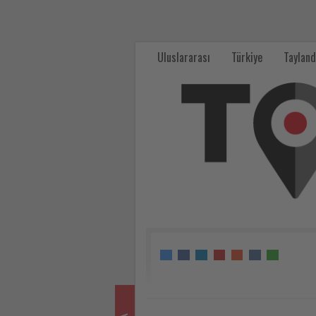
Kısa
tatil
Uluslararası
Türkiye
Tayland
planları
daha
erken
yapılıyor,
konaklama
süreleri
uzuyor
-
Tourexpi,