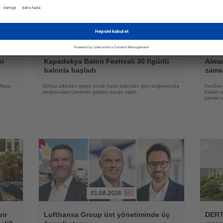
31.07.2026
Haberi
Haberi
Oku
Oku
yi
Kapadokya Balon Festivali 30 figürlü
Alman
balonla başladı
zama
irası
Dokuz ülkeden gelen sıcak hava balonları gün doğumunda
YouGov a
peribacaları üzerinde gösteri uçuşu yaptı
lüksün a
zaman ve
01.08.2026
Haberi
Haberi
Oku
Oku
bir
Lufthansa Group üst yönetiminde üç
DERT