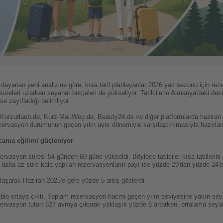
ayanan yeni analizine göre, kısa tatil planlayanlar 2026 yaz sezonu için rez
leri uzarken seyahat bütçeleri de yükseliyor. Tatilcilerin Almanya'daki destin
 zayıfladığı belirtiliyor.
urzurlaub.de, Kurz-Mal-Weg.de, Beauty24.de ve diğer platformlarda haziran
ervasyon durumunun geçen yılın aynı dönemiyle karşılaştırılmasıyla hazırlan
cama eğilimi güçleniyor
ervasyon süresi 54 günden 60 güne yükseldi. Böylece tatilciler kısa tatillerin
daha az süre kala yapılan rezervasyonların payı ise yüzde 29'dan yüzde 24'e 
laşarak Haziran 2025'e göre yüzde 5 artış gösterdi.
blo ortaya çıktı. Toplam rezervasyon hacmi geçen yılın seviyesine yakın sey
rvasyon tutarı 627 avroya çıkarak yaklaşık yüzde 6 artarken, ortalama seya