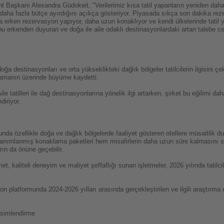
şkanı Alexandra Güdokeit, "Verilerimiz kısa tatil yapanların yeniden daha 
daha fazla bütçe ayırdığını açıkça gösteriyor. Piyasada sıkça son dakika rez
ha erken rezervasyon yapıyor, daha uzun konaklıyor ve kendi ülkelerinde tatil 
u erkenden duyuran ve doğa ile aile odaklı destinasyonlardaki artan talebe ce
oğa destinasyonları ve orta yükseklikteki dağlık bölgeler tatilcilerin ilgisini 
lamanın üzerinde büyüme kaydetti.
ile tatilleri ile dağ destinasyonlarına yönelik ilgi artarken, şirket bu eğilimi
diriyor.
a özellikle doğa ve dağlık bölgelerde faaliyet gösteren otellere müsaitlik d
de tanımlanmış konaklama paketleri hem misafirlerin daha uzun süre kalmasını
arın da önüne geçebilir.
, kaliteli deneyim ve maliyet şeffaflığı sunan işletmeler, 2026 yılında tatilcile
 platformunda 2024-2026 yılları arasında gerçekleştirilen ve ilgili araştırma
esimlendirme