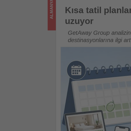
ALMANYA
sizler
Kısa tatil planları daha erken
Kısa tatil planl
için
uzuyor
turizmde
GetAway Group analizine 
olup
destinasyonlarına ilgi art
bitenleri
takip
ediyor!