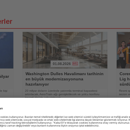
rler
01.08.2026
Haberi
Haberi
Washington Dulles Havalimanı tarihinin
Coren
Oku
Oku
ilyar
en büyük modernizasyonuna
Lig h
hazırlanıyor
sürd
e kişi
20 milyar doların üzerinde yatırımla terminal kapasitesi
Resmi s
artırılacak, AeroTrain ağı genişletilecek ve yolcu konforu
sezon ve
önemli ölçüde iyileştirilecek