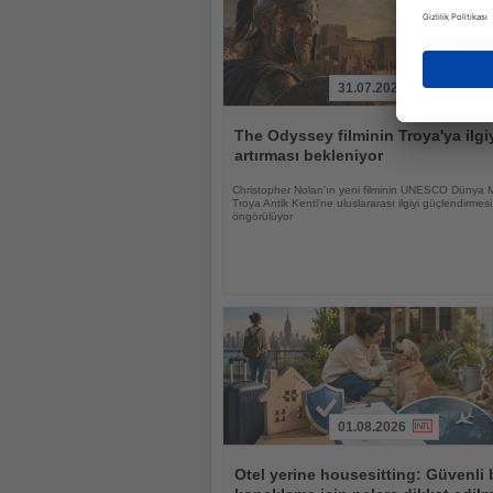
31.07.2026
Haberi
Oku
The Odyssey filminin Troya'ya ilgi
artırması bekleniyor
Christopher Nolan'ın yeni filminin UNESCO Dünya M
Troya Antik Kenti'ne uluslararası ilgiyi güçlendirmesi
öngörülüyor
01.08.2026
Haberi
Oku
Otel yerine housesitting: Güvenli 