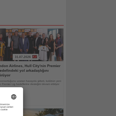
31.07.2026
don Airlines, Hull City'nin Premier
edefindeki yol arkadaşlığını
ürüyor
ponsorluğunu uzatan havayolu şirketi, kulübün yeni
 Premier Lig hedeflerine desteğini devam ettiriyor