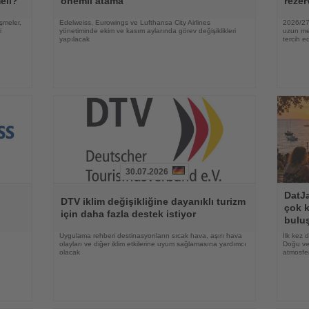
eli?
önemli atama
rezer
şmeler,
Edelweiss, Eurowings ve Lufthansa City Airlines
2026/27 
i
yönetiminde ekim ve kasım aylarında görev değişiklikleri
uzun mes
yapılacak
tercih ed
30.07.2026
Haberi
Haberi
DatJa
Oku
Oku
DTV iklim değişikliğine dayanıklı turizm
çok k
için daha fazla destek istiyor
bulu
e
Uygulama rehberi destinasyonların sıcak hava, aşırı hava
İlk kez 
olayları ve diğer iklim etkilerine uyum sağlamasına yardımcı
Doğu ve 
olacak
atmosfer