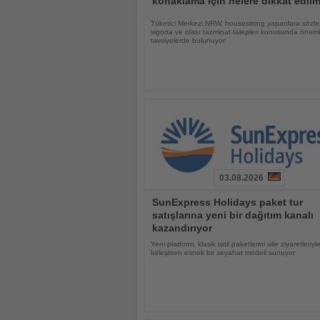
konaklama için nelere dikkat edilm
Tüketici Merkezi NRW, housesitting yapanlara sözle
sigorta ve olası tazminat talepleri konusunda öneml
tavsiyelerde bulunuyor
03.08.2026
Haberi
SunExpress Holidays paket tur
Oku
satışlarına yeni bir dağıtım kanalı
kazandırıyor
Yeni platform, klasik tatil paketlerini aile ziyaretleriyl
birleştiren esnek bir seyahat modeli sunuyor