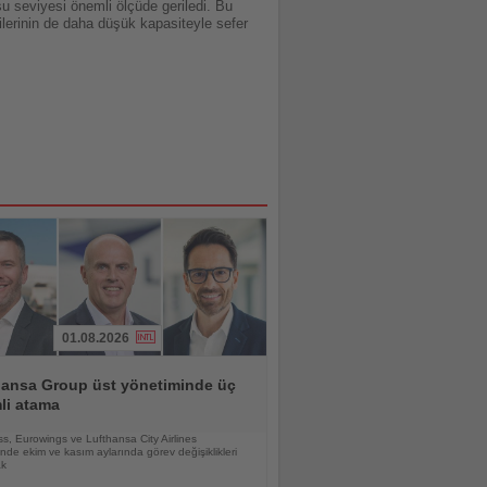
u seviyesi önemli ölçüde geriledi. Bu
ilerinin de daha düşük kapasiteyle sefer
01.08.2026
hansa Group üst yönetiminde üç
li atama
s, Eurowings ve Lufthansa City Airlines
nde ekim ve kasım aylarında görev değişiklikleri
ak