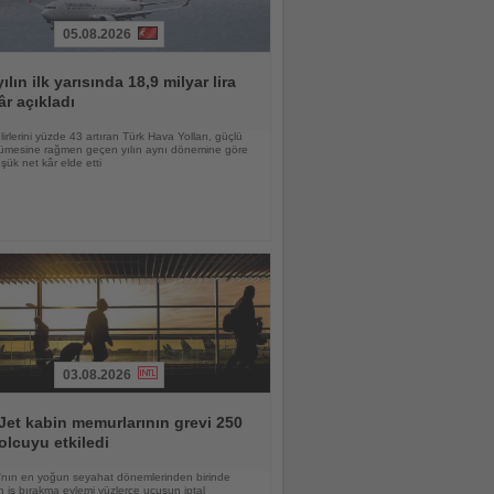
05.08.2026
ılın ilk yarısında 18,9 milyar lira
âr açıkladı
lirlerini yüzde 43 artıran Türk Hava Yolları, güçlü
yümesine rağmen geçen yılın aynı dönemine göre
ük net kâr elde etti
03.08.2026
et kabin memurlarının grevi 250
olcuyu etkiledi
nın en yoğun seyahat dönemlerinden birinde
 iş bırakma eylemi yüzlerce uçuşun iptal