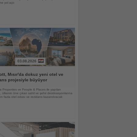
ne yol açtı
03.08.2026
ott, Mısır'da dokuz yeni otel ve
ans projesiyle büyüyor
lia Properties ve People & Places ile yapılan
 ülkenin öne çıkan sahil ve şehir destinasyonlarına
n fazla otel odası ve rezidans kazandıracak