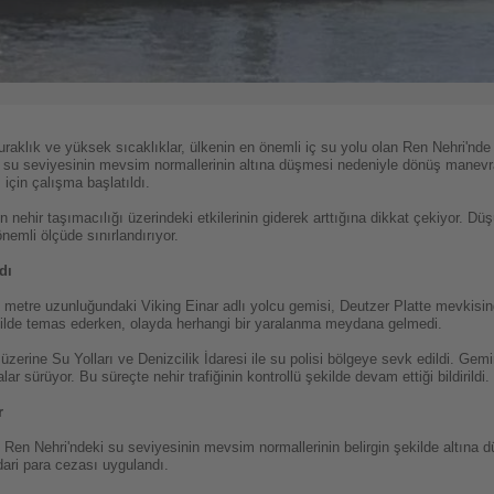
kuraklık ve yüksek sıcaklıklar, ülkenin en önemli iç su yolu olan Ren Nehri'
i, su seviyesinin mevsim normallerinin altına düşmesi nedeniyle dönüş manevr
için çalışma başlatıldı.
 nehir taşımacılığı üzerindeki etkilerinin giderek arttığına dikkat çekiyor. D
nemli ölçüde sınırlandırıyor.
dı
 metre uzunluğundaki Viking Einar adlı yolcu gemisi, Deutzer Platte mevkisin
kilde temas ederken, olayda herhangi bir yaralanma meydana gelmedi.
zerine Su Yolları ve Denizcilik İdaresi ile su polisi bölgeye sevk edildi. Gem
r sürüyor. Bu süreçte nehir trafiğinin kontrollü şekilde devam ettiği bildirildi.
r
 Ren Nehri'ndeki su seviyesinin mevsim normallerinin belirgin şekilde altına düş
dari para cezası uygulandı.