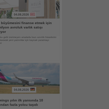
04.08.2026
 büyümesini finanse etmek için
ilyon avroluk varlık satışı
ıyor
bu gelir üretmeyen arsalarla bazı azınlık hisselerini
kararak yeni yatırımlar için kaynak yaratmayı
or
04.08.2026
ings yılın ilk yarısında 10
ndan fazla yolcu taşıdı