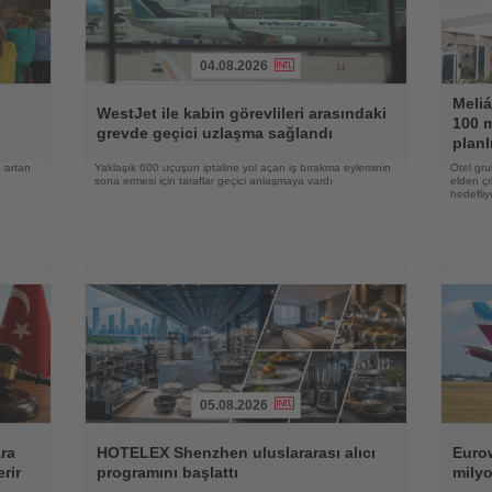
04.08.2026
Haberi
Haberi
Meliá
Oku
Oku
WestJet ile kabin görevlileri arasındaki
100 m
grevde geçici uzlaşma sağlandı
planl
 artan
Yaklaşık 600 uçuşun iptaline yol açan iş bırakma eyleminin
Otel gru
sona ermesi için taraflar geçici anlaşmaya vardı
elden çı
hedefliy
05.08.2026
Haberi
Haberi
Oku
Oku
ara
HOTELEX Shenzhen uluslararası alıcı
Eurow
rir
programını başlattı
milyo