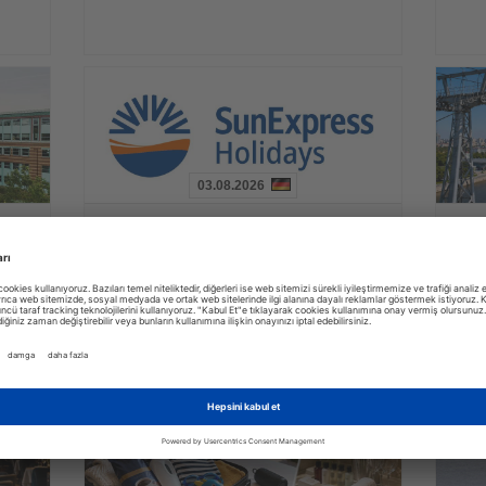
03.08.2026
Haberi
Haberi
SunExpress Holidays paket tur
Oku
Oku
Çin i
satışlarına yeni bir dağıtım kanalı
telef
kazandırıyor
rısı
Yeni platform, klasik tatil paketlerini aile ziyaretleriyle
Heihe il
en çok
birleştiren esnek bir seyahat modeli sunuyor
teleferi