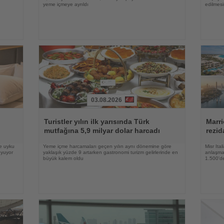
yeme içmeye ayrıldı
edilmesi
03.08.2026
Haberi
Haberi
Oku
Oku
Turistler yılın ilk yarısında Türk
Marri
mutfağına 5,9 milyar dolar harcadı
rezid
ve uyku
Yeme içme harcamaları geçen yılın aynı dönemine göre
Misr Ita
oyuyor
yaklaşık yüzde 9 artarken gastronomi turizm gelirlerinde en
anlaşma,
büyük kalem oldu
1.500'de