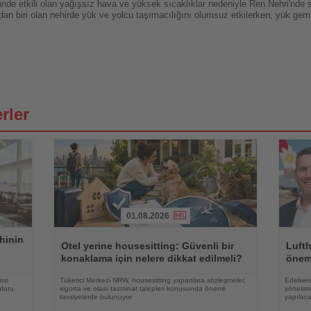
de etkili olan yağışsız hava ve yüksek sıcaklıklar nedeniyle Ren Nehri'nde s
dan biri olan nehirde yük ve yolcu taşımacılığını olumsuz etkilerken, yük gem
rler
01.08.2026
Haberi
Haberi
hinin
Oku
Oku
Otel yerine housesitting: Güvenli bir
Luft
konaklama için nelere dikkat edilmeli?
önem
esi
Tüketici Merkezi NRW, housesitting yapanlara sözleşmeler,
Edelweis
nforu
sigorta ve olası tazminat talepleri konusunda önemli
yönetimi
tavsiyelerde bulunuyor
yapılac