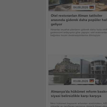
04.08.2026
Haberi
Otel restoranları Alman tatilciler
Oku
arasında giderek daha popüler hal
geliyor
Almanlar seyahat planlarını giderek daha fazla otell
gastronomi anlayışına göre yapıyor, otel restoranlar
bağımsız lezzet destinasyonlarına dönüşüyor
03.08.2026
Haberi
Oku
Almanya'da hükümet reform baskıs
siyasi belirsizlikle karşı karşıya
Merz hükümeti kapsamlı reformları sürdürürken, AfD
yükselişi ve zayıflayan kamuoyu desteği Alman eko