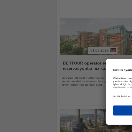
01.08.2026
Haberi
Oku
DERTOUR operatörlerinde
rezervasyonlar hız kazandı
2026/27 kış sezonunda yapılan rezervasyonların ya
uzun mesafeli destinasyonlara yönelirken Tayland 
tercih edilen tatil noktası oldu