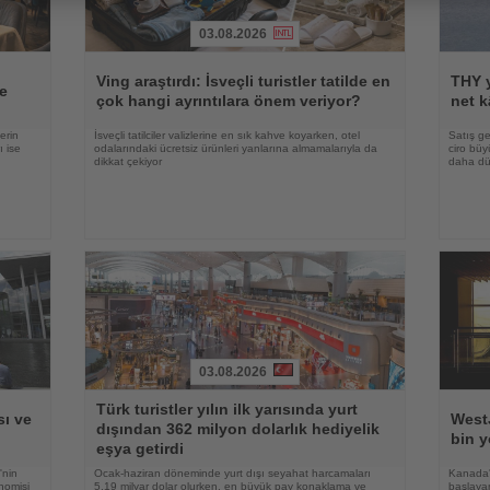
03.08.2026
Haberi
Haberi
Oku
Oku
Ving araştırdı: İsveçli turistler tatilde en
THY y
e
çok hangi ayrıntılara önem veriyor?
net k
erin
İsveçli tatilciler valizlerine en sık kahve koyarken, otel
Satış ge
ı ise
odalarındaki ücretsiz ürünleri yanlarına almamalarıyla da
ciro bü
dikkat çekiyor
daha düş
03.08.2026
Haberi
Haberi
Türk turistler yılın ilk yarısında yurt
Oku
Oku
ı ve
WestJ
dışından 362 milyon dolarlık hediyelik
bin y
eşya getirdi
'nin
Ocak-haziran döneminde yurt dışı seyahat harcamaları
Kanada'
nomisi
5,19 milyar dolar olurken, en büyük pay konaklama ve
başlayan