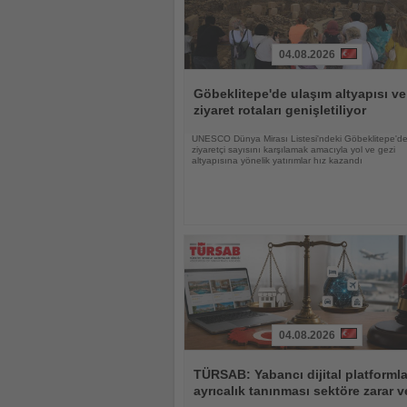
04.08.2026
Haberi
Oku
Göbeklitepe'de ulaşım altyapısı ve
ziyaret rotaları genişletiliyor
UNESCO Dünya Mirası Listesi'ndeki Göbeklitepe'de
ziyaretçi sayısını karşılamak amacıyla yol ve gezi
altyapısına yönelik yatırımlar hız kazandı
04.08.2026
Haberi
Oku
TÜRSAB: Yabancı dijital platforml
ayrıcalık tanınması sektöre zarar ve