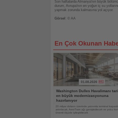
Son haftalarda Almanya'nın büyük bölümün
durum, Avrupa'nın en yoğun iç su yolların
yapmak zorunda kalmasına yol açıyor.
Görsel
: © AA
En Çok Okunan Habe
01.08.2026
Haberi
Washington Dulles Havalimanı tari
Oku
en büyük modernizasyonuna
hazırlanıyor
20 milyar doların üzerinde yatırımla terminal kapasit
artırılacak, AeroTrain ağı genişletilecek ve yolcu ko
önemli ölçüde iyileştirilecek