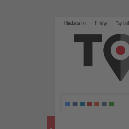
Kuraklık
Ren
Uluslararası
Türkiye
Tayland
Nehri'nde
yolcu
gemisini
karaya
oturttu
-
Tourexpi,
sizler
için