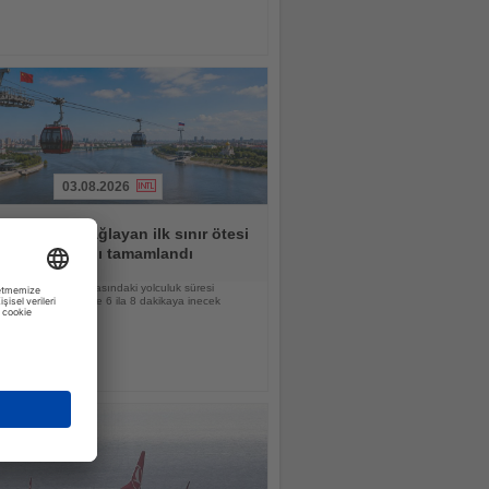
03.08.2026
le Rusya'yı bağlayan ilk sınır ötesi
erikte ana yapı tamamlandı
e Blagoveşçensk arasındaki yolculuk süresi
ğin hizmete girmesiyle 6 ila 8 dakikaya inecek