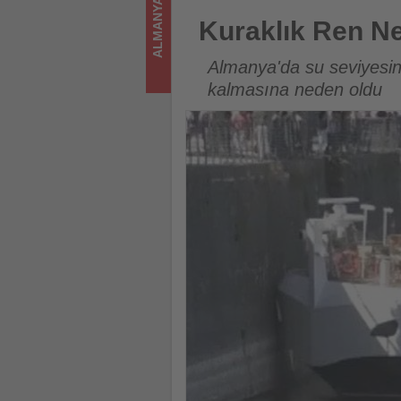
ALMANYA
turizmde
Kuraklık Ren Nehri'nde yolcu 
Kuraklık Ren Ne
olup
Almanya'da su seviyesin
bitenleri
kalmasına neden oldu
takip
ediyor!