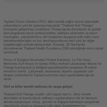
Tayland Turizm Otoritesi (TAT), bilim temelli sağlık turizmi alanındaki
çalışmalarını yeni bir aşamaya taşıyarak "Thailand Surf Therapy"
konseptini geliştirmeyi sürdürüyor. Phang-nga'da düzenlenen iki günlük
pilot programda turizm profesyonelleri, wellness işletmeleri ve basın
mensupları, yapılandırılmış sörf terapisinin duygusal iyilik halini nasıl
destekleyebileceğini ve kıyı destinasyonlarına nasıl yeni bir değer
katabileceğini yerinde deneyimledi.
Konsept, 30 Haziran'da
düzenlenecek Thailand Health Excellence 2026 etkinliğinde resmi olarak
tanıtılacak.
Prince of Songkla Üniversitesi Phuket Kampüsü, La Vita Sana,
Memories Surf House ve Güney Afrika merkezli uluslararası Waves for
Change kuruluşunun iş birliğiyle gerçekleştirilen programa 36 sektör
temsilcisi katıldı. Çalışmada, uluslararası ölçekte uygulanan sörf
terapisi yöntemlerinin Tayland turizmine nasıl uyarlanabileceği ele
alındı.
Sörf ve bilim temelli wellness bir araya geliyor
Thailand Surf Therapy modeli, sörf yaşam tarzını, deniz temelli
aktiviteleri ve kanıta dayalı wellness uygulamalarını tek bir deneyim
altında buluşturuyor. Amaç, güvenli ve doğayla bütünleşen programlar
aracılığıyla ruhsal ve duygusal iyilik halini desteklerken kıyı