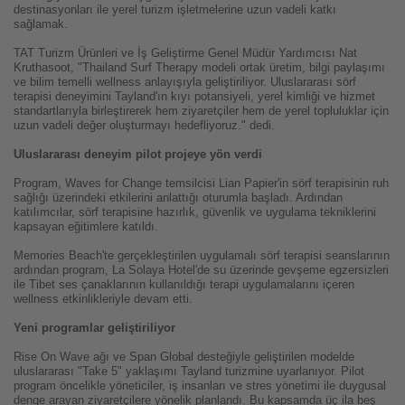
destinasyonları ile yerel turizm işletmelerine uzun vadeli katkı
sağlamak.
TAT Turizm Ürünleri ve İş Geliştirme Genel Müdür Yardımcısı Nat
Kruthasoot, "Thailand Surf Therapy modeli ortak üretim, bilgi paylaşımı
ve bilim temelli wellness anlayışıyla geliştiriliyor. Uluslararası sörf
terapisi deneyimini Tayland'ın kıyı potansiyeli, yerel kimliği ve hizmet
standartlarıyla birleştirerek hem ziyaretçiler hem de yerel topluluklar için
uzun vadeli değer oluşturmayı hedefliyoruz." dedi.
Uluslararası deneyim pilot projeye yön verdi
Program, Waves for Change temsilcisi Lian Papier'in sörf terapisinin ruh
sağlığı üzerindeki etkilerini anlattığı oturumla başladı. Ardından
katılımcılar, sörf terapisine hazırlık, güvenlik ve uygulama tekniklerini
kapsayan eğitimlere katıldı.
Memories Beach'te gerçekleştirilen uygulamalı sörf terapisi seanslarının
ardından program, La Solaya Hotel'de su üzerinde gevşeme egzersizleri
ile Tibet ses çanaklarının kullanıldığı terapi uygulamalarını içeren
wellness etkinlikleriyle devam etti.
Yeni programlar geliştiriliyor
Rise On Wave ağı ve Span Global desteğiyle geliştirilen modelde
uluslararası "Take 5" yaklaşımı Tayland turizmine uyarlanıyor. Pilot
program öncelikle yöneticiler, iş insanları ve stres yönetimi ile duygusal
denge arayan ziyaretçilere yönelik planlandı. Bu kapsamda üç ila beş