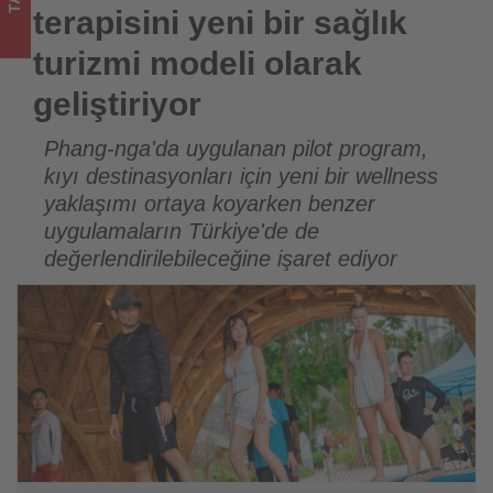
geliştiriyor
terapisini yeni bir sağlık
-
turizmi modeli olarak
Tourexpi,
geliştiriyor
sizler
Phang-nga'da uygulanan pilot program,
kıyı destinasyonları için yeni bir wellness
için
yaklaşımı ortaya koyarken benzer
turizmde
uygulamaların Türkiye'de de
değerlendirilebileceğine işaret ediyor
olup
bitenleri
takip
ediyor!