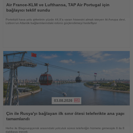
Oku
Air France-KLM ve Lufthansa, TAP Air Portugal için
bağlayıcı teklif sundu
Portekizli hava yolu şirketinin yüzde 44,9’a varan hissesini almak isteyen iki Avrupa devi,
Lizbon’un Atlantik bağlantılarındaki rolünü güçlendirmeyi hedefliyor
03.08.2026
Haberi
Oku
Çin ile Rusya'yı bağlayan ilk sınır ötesi teleferikte ana yapı
tamamlandı
Heihe ile Blagoveşçensk arasındaki yolculuk süresi teleferiğin hizmete girmesiyle 6 ila 8
dakikaya inecek