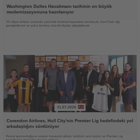
Oku
Washington Dulles Havalimanı tarihinin en büyük
modernizasyonuna hazırlanıyor
20 milyar doların üzerinde yatırımla terminal kapasitesi artırılacak, AeroTrain ağı
genişletilecek ve yolcu konforu önemli ölçüde iyileştirilecek
31.07.2026
Haberi
Oku
Corendon Airlines, Hull City'nin Premier Lig hedefindeki yol
arkadaşlığını sürdürüyor
Resmi sponsorluğunu uzatan havayolu şirketi, kulübün yeni sezon ve Premier Lig
hedeflerine desteğini devam ettiriyor