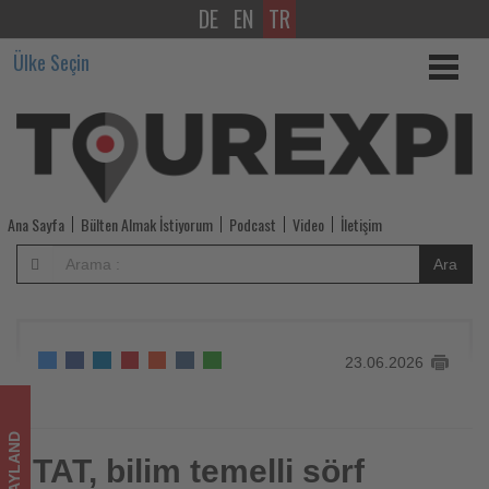
DE
EN
TR
TAT,
Ülke Seçin
bilim
temelli
sörf
terapisini
Ana Sayfa
Bülten Almak İstiyorum
Podcast
Video
İletişim
yeni
Ara
bir
sağlık
23.06.2026
turizmi
modeli
TAYLAND
olarak
TAT, bilim temelli sörf
TAT, bilim temelli sörf terapisini yeni bir sağlık turizmi
modeli olarak geliştiriyor