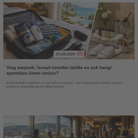
03.08.2026
Haberi
Oku
Ving araştırdı: İsveçli turistler tatilde en çok hangi
ayrıntılara önem veriyor?
İsveçli tatilciler valizlerine en sık kahve koyarken, otel odalarındaki ücretsiz ürünleri
yanlarına almamalarıyla da dikkat çekiyor