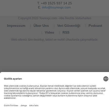
T. +49 1525 937 14 25
E.
info@tourexpi.com
Copyright 2020 Tourexpi.com - Alle Rechte Vorbehalten
Impressum
Über Uns
Veri Güvenliği
Podcast
Video
RSS
Web sitemiz tüm desktop, tablet ve mobil cihazlarda çalışmaktadır.
Tourexpi,
turizm
haberleri,
Reisebüros,
tourism
news,
noticias
de
turismo,
Tourismus
Nachrichten,
новости
туризма,
travel