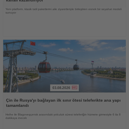
kanalı kazandırıyor
Yeni platform, klasik tatil paketlerini aile ziyaretleriyle birleştiren esnek bir seyahat modeli
sunuyor
03.08.2026
Haberi
Oku
Çin ile Rusya'yı bağlayan ilk sınır ötesi teleferikte ana yapı
tamamlandı
Heihe ile Blagoveşçensk arasındaki yolculuk süresi teleferiğin hizmete girmesiyle 6 ila 8
dakikaya inecek