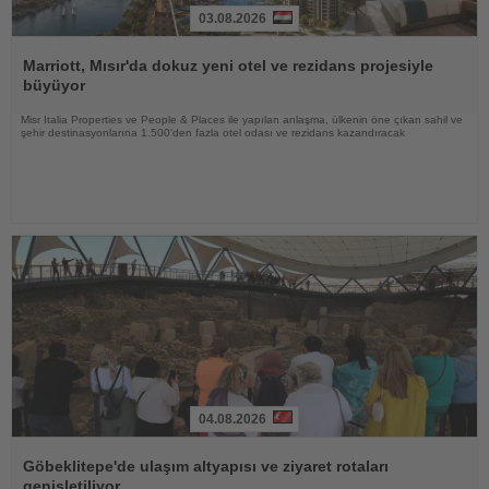
03.08.2026
Haberi
Oku
Marriott, Mısır'da dokuz yeni otel ve rezidans projesiyle
büyüyor
Misr Italia Properties ve People & Places ile yapılan anlaşma, ülkenin öne çıkan sahil ve
şehir destinasyonlarına 1.500'den fazla otel odası ve rezidans kazandıracak
04.08.2026
Haberi
Oku
Göbeklitepe'de ulaşım altyapısı ve ziyaret rotaları
genişletiliyor