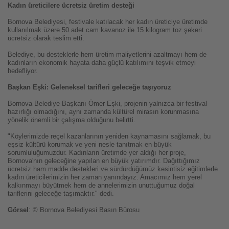
Kadın üreticilere ücretsiz üretim desteği
Bornova Belediyesi, festivale katılacak her kadın üreticiye üretimde
kullanılmak üzere 50 adet cam kavanoz ile 15 kilogram toz şekeri
ücretsiz olarak teslim etti.
Belediye, bu desteklerle hem üretim maliyetlerini azaltmayı hem de
kadınların ekonomik hayata daha güçlü katılımını teşvik etmeyi
hedefliyor.
Başkan Eşki: Geleneksel tarifleri geleceğe taşıyoruz
Bornova Belediye Başkanı Ömer Eşki, projenin yalnızca bir festival
hazırlığı olmadığını, aynı zamanda kültürel mirasın korunmasına
yönelik önemli bir çalışma olduğunu belirtti.
"Köylerimizde reçel kazanlarının yeniden kaynamasını sağlamak, bu
eşsiz kültürü korumak ve yeni nesle tanıtmak en büyük
sorumluluğumuzdur. Kadınların üretimde yer aldığı her proje,
Bornova'nın geleceğine yapılan en büyük yatırımdır. Dağıttığımız
ücretsiz ham madde destekleri ve sürdürdüğümüz kesintisiz eğitimlerle
kadın üreticilerimizin her zaman yanındayız. Amacımız hem yerel
kalkınmayı büyütmek hem de annelerimizin unuttuğumuz doğal
tariflerini geleceğe taşımaktır." dedi.
Görsel
: © Bornova Belediyesi Basın Bürosu