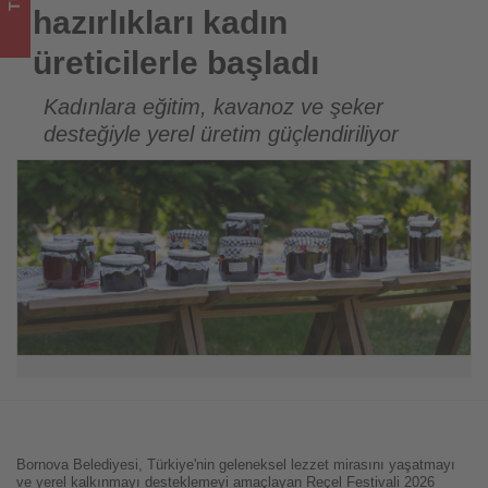
turizmde
hazırlıkları kadın
olup
üreticilerle başladı
bitenleri
Kadınlara eğitim, kavanoz ve şeker
desteğiyle yerel üretim güçlendiriliyor
takip
ediyor!
Bornova Belediyesi, Türkiye'nin geleneksel lezzet mirasını yaşatmayı
ve yerel kalkınmayı desteklemeyi amaçlayan Reçel Festivali 2026