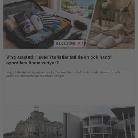
03.08.2026
Haberi
Oku
Ving araştırdı: İsveçli turistler tatilde en çok hangi
ayrıntılara önem veriyor?
İsveçli tatilciler valizlerine en sık kahve koyarken, otel odalarındaki ücretsiz ürünleri
yanlarına almamalarıyla da dikkat çekiyor