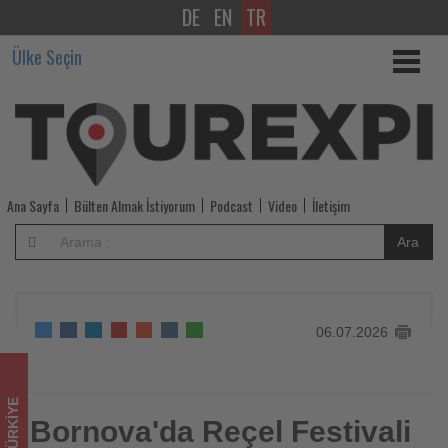
DE
EN
TR
Bornova'da
Ülke Seçin
Reçel
Festivali
hazırlıkları
kadın
Ana Sayfa
Bülten Almak İstiyorum
Podcast
Video
İletişim
üreticilerle
Ara
başladı
-
06.07.2026
Tourexpi,
sizler
TÜRKIYE
için
Bornova'da Reçel Festivali
Bornova'da Reçel Festivali hazırlıkları kadın üreticilerle
başladı