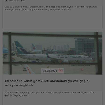
UNESCO Dünya Mirası Listesi'ndeki Göbeklitepe'de artan ziyaretçi sayısını karşılamak
amacıyla yol ve gezi altyapısına yönelik yatırımlar hız kazandı
04.08.2026
Haberi
Oku
WestJet ile kabin görevlileri arasındaki grevde geçici
uzlaşma sağlandı
Yaklaşık 600 uçuşun iptaline yol açan iş bırakma eyleminin sona ermesi için taraflar
geçici anlaşmaya vardı