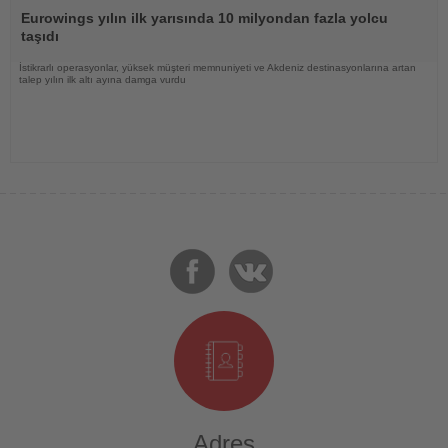
Oku
Eurowings yılın ilk yarısında 10 milyondan fazla yolcu
taşıdı
İstikrarlı operasyonlar, yüksek müşteri memnuniyeti ve Akdeniz destinasyonlarına artan
talep yılın ilk altı ayına damga vurdu
Adres