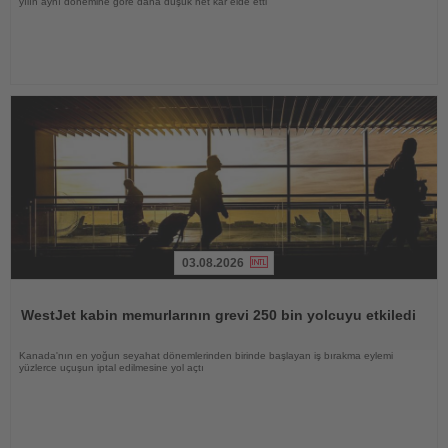
yılın aynı dönemine göre daha düşük net kâr elde etti
03.08.2026
Haberi
Oku
WestJet kabin memurlarının grevi 250 bin yolcuyu etkiledi
Kanada'nın en yoğun seyahat dönemlerinden birinde başlayan iş bırakma eylemi
yüzlerce uçuşun iptal edilmesine yol açtı