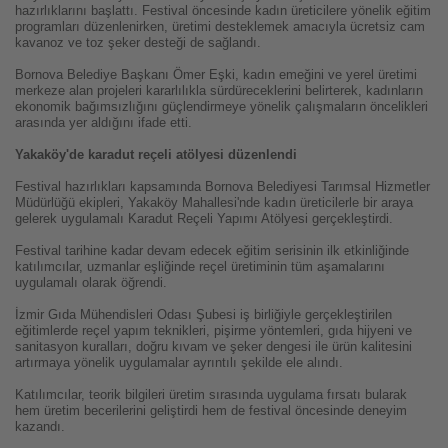
hazırlıklarını başlattı. Festival öncesinde kadın üreticilere yönelik eğitim
programları düzenlenirken, üretimi desteklemek amacıyla ücretsiz cam
kavanoz ve toz şeker desteği de sağlandı.
Bornova Belediye Başkanı Ömer Eşki, kadın emeğini ve yerel üretimi
merkeze alan projeleri kararlılıkla sürdüreceklerini belirterek, kadınların
ekonomik bağımsızlığını güçlendirmeye yönelik çalışmaların öncelikleri
arasında yer aldığını ifade etti.
Yakaköy'de karadut reçeli atölyesi düzenlendi
Festival hazırlıkları kapsamında Bornova Belediyesi Tarımsal Hizmetler
Müdürlüğü ekipleri, Yakaköy Mahallesi'nde kadın üreticilerle bir araya
gelerek uygulamalı Karadut Reçeli Yapımı Atölyesi gerçekleştirdi.
Festival tarihine kadar devam edecek eğitim serisinin ilk etkinliğinde
katılımcılar, uzmanlar eşliğinde reçel üretiminin tüm aşamalarını
uygulamalı olarak öğrendi.
İzmir Gıda Mühendisleri Odası Şubesi iş birliğiyle gerçekleştirilen
eğitimlerde reçel yapım teknikleri, pişirme yöntemleri, gıda hijyeni ve
sanitasyon kuralları, doğru kıvam ve şeker dengesi ile ürün kalitesini
artırmaya yönelik uygulamalar ayrıntılı şekilde ele alındı.
Katılımcılar, teorik bilgileri üretim sırasında uygulama fırsatı bularak
hem üretim becerilerini geliştirdi hem de festival öncesinde deneyim
kazandı.