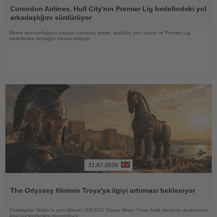
Oku
Corendon Airlines, Hull City'nin Premier Lig hedefindeki yol
arkadaşlığını sürdürüyor
Resmi sponsorluğunu uzatan havayolu şirketi, kulübün yeni sezon ve Premier Lig
hedeflerine desteğini devam ettiriyor
31.07.2026
Haberi
Oku
The Odyssey filminin Troya'ya ilgiyi artırması bekleniyor
Christopher Nolan'ın yeni filminin UNESCO Dünya Mirası Troya Antik Kenti'ne uluslararası
ilgiyi güçlendirmesi öngörülüyor