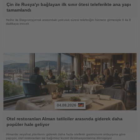
Oku
Çin ile Rusya'yı bağlayan ilk sınır ötesi teleferikte ana yapı
tamamlandı
Heihe ile Blagoveşçensk arasındaki yolculuk süresi teleferiğin hizmete girmesiyle 6 ila 8
dakikaya inecek
04.08.2026
Haberi
Oku
Otel restoranları Alman tatilciler arasında giderek daha
popüler hale geliyor
Almanlar seyahat planlarını giderek daha fazla otellerin gastronomi anlayışına göre
yapıyor, otel restoranları ise bağımsız lezzet destinasyonlarına dönüşüyor