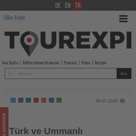
DE
EN
TR
Türk
Ülke Seçin
ve
Ummanlı
gayrimenkul
geliştiricileri
Ana Sayfa
Bülten Almak İstiyorum
Podcast
Video
İletişim
ortak
Ara
yatırım
fırsatlarını
09.07.2026
değerlendirdi
-
ULUSLARARASI
Tourexpi,
Türk ve Ummanlı
Türk ve Ummanlı gayrimenkul geliştiricileri ortak yatırım
fırsatlarını değerlendirdi