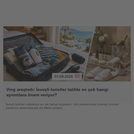
03.08.2026
Haberi
Oku
Ving araştırdı: İsveçli turistler tatilde en çok hangi
ayrıntılara önem veriyor?
İsveçli tatilciler valizlerine en sık kahve koyarken, otel odalarındaki ücretsiz ürünleri
yanlarına almamalarıyla da dikkat çekiyor