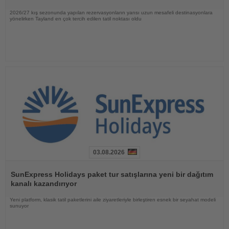
2026/27 kış sezonunda yapılan rezervasyonların yarısı uzun mesafeli destinasyonlara
yönelirken Tayland en çok tercih edilen tatil noktası oldu
03.08.2026
Haberi
Oku
SunExpress Holidays paket tur satışlarına yeni bir dağıtım
kanalı kazandırıyor
Yeni platform, klasik tatil paketlerini aile ziyaretleriyle birleştiren esnek bir seyahat modeli
sunuyor