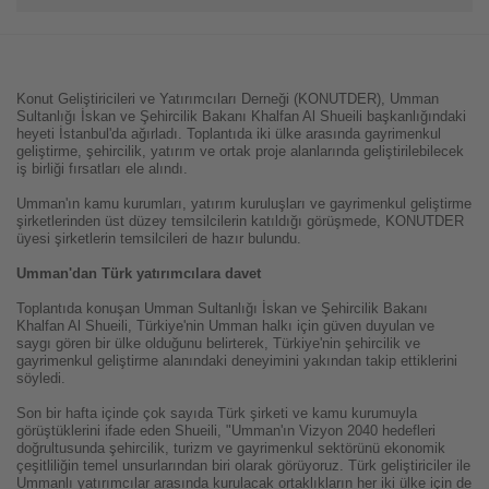
Konut Geliştiricileri ve Yatırımcıları Derneği (KONUTDER), Umman
Sultanlığı İskan ve Şehircilik Bakanı Khalfan Al Shueili başkanlığındaki
heyeti İstanbul'da ağırladı. Toplantıda iki ülke arasında gayrimenkul
geliştirme, şehircilik, yatırım ve ortak proje alanlarında geliştirilebilecek
iş birliği fırsatları ele alındı.
Umman'ın kamu kurumları, yatırım kuruluşları ve gayrimenkul geliştirme
şirketlerinden üst düzey temsilcilerin katıldığı görüşmede, KONUTDER
üyesi şirketlerin temsilcileri de hazır bulundu.
Umman'dan Türk yatırımcılara davet
Toplantıda konuşan Umman Sultanlığı İskan ve Şehircilik Bakanı
Khalfan Al Shueili, Türkiye'nin Umman halkı için güven duyulan ve
saygı gören bir ülke olduğunu belirterek, Türkiye'nin şehircilik ve
gayrimenkul geliştirme alanındaki deneyimini yakından takip ettiklerini
söyledi.
Son bir hafta içinde çok sayıda Türk şirketi ve kamu kurumuyla
görüştüklerini ifade eden Shueili, "Umman'ın Vizyon 2040 hedefleri
doğrultusunda şehircilik, turizm ve gayrimenkul sektörünü ekonomik
çeşitliliğin temel unsurlarından biri olarak görüyoruz. Türk geliştiriciler ile
Ummanlı yatırımcılar arasında kurulacak ortaklıkların her iki ülke için de