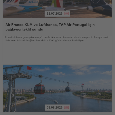
31.07.2026
Haberi
Oku
Air France-KLM ve Lufthansa, TAP Air Portugal için
bağlayıcı teklif sundu
Portekizli hava yolu şirketinin yüzde 44,9’a varan hissesini almak isteyen iki Avrupa devi,
Lizbon’un Atlantik bağlantılarındaki rolünü güçlendirmeyi hedefliyor
03.08.2026
Haberi