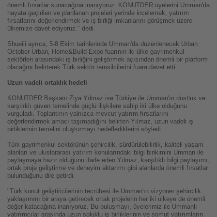
önemli fırsatlar sunacağına inanıyoruz. KONUTDER üyelerini Umman'da
hayata geçirilen ve planlanan projeleri yerinde incelemek, yatırım
fırsatlarını değerlendirmek ve iş birliği imkanlarını görüşmek üzere
ülkemize davet ediyoruz." dedi.
Shueili ayrıca, 5-8 Ekim tarihlerinde Umman'da düzenlenecek Urban
October-Urban, Home&Build Expo fuarının iki ülke gayrimenkul
sektörleri arasındaki iş birliğini geliştirmek açısından önemli bir platform
olacağını belirterek Türk sektör temsilcilerini fuara davet etti.
Uzun vadeli ortaklık hedefi
KONUTDER Başkanı Ziya Yılmaz ise Türkiye ile Umman'ın dostluk ve
karşılıklı güven temelinde güçlü ilişkilere sahip iki ülke olduğunu
vurguladı. Toplantının yalnızca mevcut yatırım fırsatlarını
değerlendirmek amacı taşımadığını belirten Yılmaz, uzun vadeli iş
birliklerinin temelini oluşturmayı hedeflediklerini söyledi.
Türk gayrimenkul sektörünün şehircilik, sürdürülebilirlik, kaliteli yaşam
alanları ve uluslararası yatırım konularındaki bilgi birikimini Umman ile
paylaşmaya hazır olduğunu ifade eden Yılmaz, karşılıklı bilgi paylaşımı,
ortak proje geliştirme ve deneyim aktarımı gibi alanlarda önemli fırsatlar
bulunduğunu dile getirdi.
"Türk konut geliştiricilerinin tecrübesi ile Umman'ın vizyoner şehircilik
yaklaşımını bir araya getirecek ortak projelerin her iki ülkeye de önemli
değer katacağına inanıyoruz. Bu buluşmayı, üyelerimiz ile Ummanlı
yatırımcılar arasında uzun soluklu iş birliklerinin ve somut yatırımların