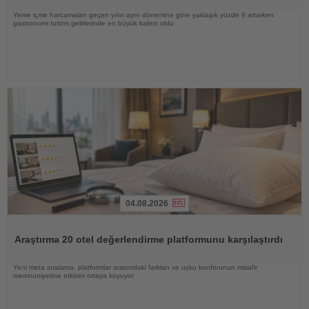
Yeme içme harcamaları geçen yılın aynı dönemine göre yaklaşık yüzde 9 artarken
gastronomi turizm gelirlerinde en büyük kalem oldu
04.08.2026
Haberi
Oku
Araştırma 20 otel değerlendirme platformunu karşılaştırdı
Yeni meta sıralama, platformlar arasındaki farkları ve uyku konforunun misafir
memnuniyetine etkisini ortaya koyuyor