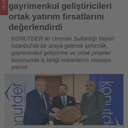
sizler
gayrimenkul geliştiricileri
için
ortak yatırım fırsatlarını
turizmde
değerlendirdi
olup
KONUTDER ile Umman Sultanlığı heyeti
İstanbul'da bir araya gelerek şehircilik,
bitenleri
gayrimenkul geliştirme ve ortak projeler
takip
konusunda iş birliği imkanlarını masaya
yatırdı
ediyor!