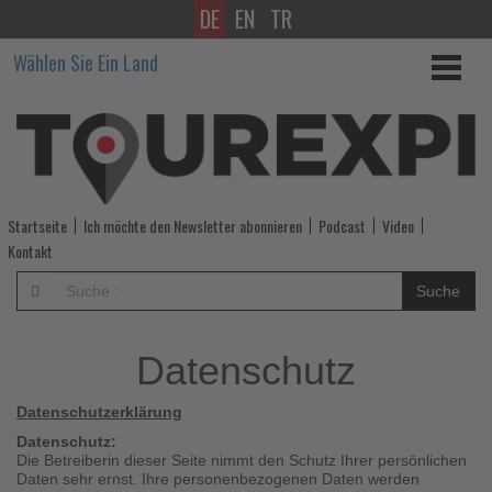
DE
EN
TR
Wissen,
Wählen Sie Ein Land
was
im
Tourismus
los
Startseite
Ich möchte den Newsletter abonnieren
Podcast
Video
ist!
Kontakt
-
Suche
Wissen,
Datenschutz
was
Datenschutzerklärung
im
Datenschutz:
Tourismus
Die Betreiberin dieser Seite nimmt den Schutz Ihrer persönlichen
Daten sehr ernst. Ihre personenbezogenen Daten werden