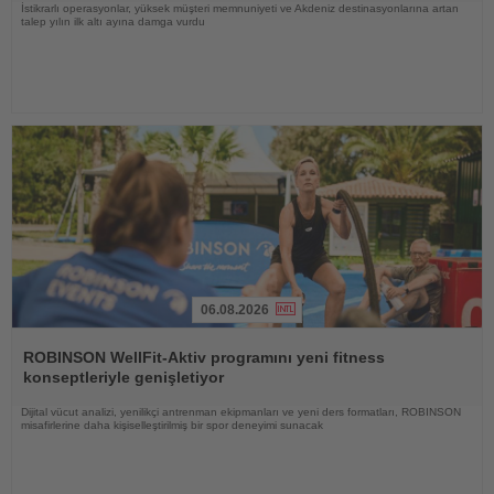
İstikrarlı operasyonlar, yüksek müşteri memnuniyeti ve Akdeniz destinasyonlarına artan
talep yılın ilk altı ayına damga vurdu
06.08.2026
Haberi
Oku
ROBINSON WellFit-Aktiv programını yeni fitness
konseptleriyle genişletiyor
Dijital vücut analizi, yenilikçi antrenman ekipmanları ve yeni ders formatları, ROBINSON
misafirlerine daha kişiselleştirilmiş bir spor deneyimi sunacak