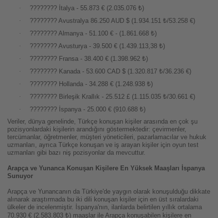
·
????????
İtalya - 55.873 € (2.035.076 ₺)
·
????????
Avustralya 86.250 AUD $ (1.934.151 ₺/53.258 €)
·
????????
Almanya - 51.100 € - (1.861.668 ₺)
·
????????
Avusturya - 39.500 € (1.439.113,38 ₺)
·
????????
Fransa - 38.400 € (1.398.962 ₺)
·
????????
Kanada - 53.600 CAD $ (1.320.817 ₺/36.236 €)
·
????????
Hollanda - 34.288 € (1.248.938 ₺)
·
????????
Birleşik Krallık - 25.512 £ (1.115.035 ₺/30.661 €)
·
????????
İspanya - 25.000 € (910.688 ₺)
Veriler, dünya genelinde, Türkçe konuşan kişiler arasında en çok şu
pozisyonlardaki kişilerin arandığını göstermektedir: çevirmenler,
tercümanlar, öğretmenler, müşteri yöneticileri, pazarlamacılar ve hukuk
uzmanları, ayrıca Türkçe konuşan ve iş arayan kişiler için oyun test
uzmanları gibi bazı niş pozisyonlar da mevcuttur.
Arapça ve Yunanca Konuşan Kişilere En Yüksek Maaşları İspanya
Sunuyor
Arapça ve Yunancanın da Türkiye'de yaygın olarak konuşulduğu dikkate
alınarak araştırmada bu iki dili konuşan kişiler için en üst sıralardaki
ülkeler de incelenmiştir. İspanya'nın, ilanlarda belirtilen yıllık ortalama
70.930 € (2.583.803 ₺) maaşlar ile Arapça konuşabilen kişilere en