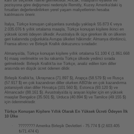
kârlı bir seçenek hâline gelmektedir. Ancak, maaşların eyalete ve
pozisyona göre değişmesi nedeniyle Remitly, Kuzey Amerika'daki iş
fırsatları değerlendirilirken yerel yaşam maliyetlerinin hesaba
katılmasını önerir.
İtalya, Türkçe konuşan çalışanlara sunduğu yaklaşık 55.873 € veya
2.035.076 ₺ yıllık ortalama maaşla, Türkçe konuşan kişilere ikinci en
yüksek ücreti ödeyen ülkedir. Avustralya ilk üçe girerken ilk on ülkenin
geri kalanında çoğunlukla Avrupa ülkeleri hâkimdir: Almanya dördüncü,
Fransa altıncı ve Birleşik Krallık dokuzuncu sıradadır.
Almanya'da, Türkçe konuşan kişilere yıllık ortalama 51.100 € (1.861.668
₺) maaş verilmekte ve bu rakamla Türkçe ülkede yedinci sırada
gelmektedir. Birleşik Krallık'ta ise Türkçe, analiz edilen tüm diller
arasında en düşük ücret ödenen dildir.
Birleşik Krallık'ta, Ukraynaca (71.897 $), Arapça (58.579 $) ve Rusça
(57.917 $) en çok kazandıran diller olurken ABD'de en çok kazandırma
potansiyeli olan diller Hırvatça (101.560 $), Estonca (93.120 $) ve
Almancadır (88.161 $). Avustralya'da iş arayan kişiler için en yüksek
maaşlar Bengalce (35.501 $), Urduca (40.894 $) ve Tamilce (49.155 $)
için ödenmektedir.
Türkçe Konuşan Kişilere Yıllık Olarak En Yüksek Ücreti Ödeyen İlk
10 Ülke
·
????????
Amerika Birleşik Devletleri - 75.774 $ (2.603.405
₺/71.474 €)