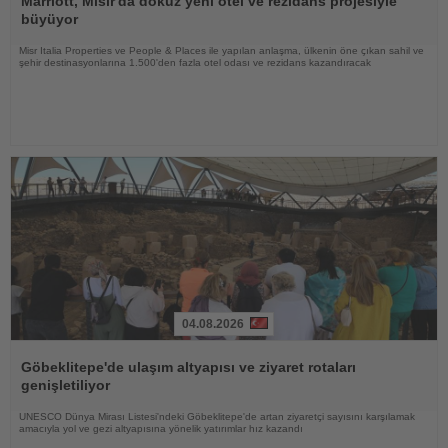
Marriott, Mısır'da dokuz yeni otel ve rezidans projesiyle
büyüyor
Misr Italia Properties ve People & Places ile yapılan anlaşma, ülkenin öne çıkan sahil ve
şehir destinasyonlarına 1.500'den fazla otel odası ve rezidans kazandıracak
04.08.2026
Haberi
Oku
Göbeklitepe'de ulaşım altyapısı ve ziyaret rotaları
genişletiliyor
UNESCO Dünya Mirası Listesi'ndeki Göbeklitepe'de artan ziyaretçi sayısını karşılamak
amacıyla yol ve gezi altyapısına yönelik yatırımlar hız kazandı