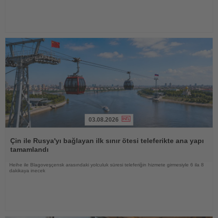
03.08.2026
Haberi
Oku
Çin ile Rusya'yı bağlayan ilk sınır ötesi teleferikte ana yapı
tamamlandı
Heihe ile Blagoveşçensk arasındaki yolculuk süresi teleferiğin hizmete girmesiyle 6 ila 8
dakikaya inecek