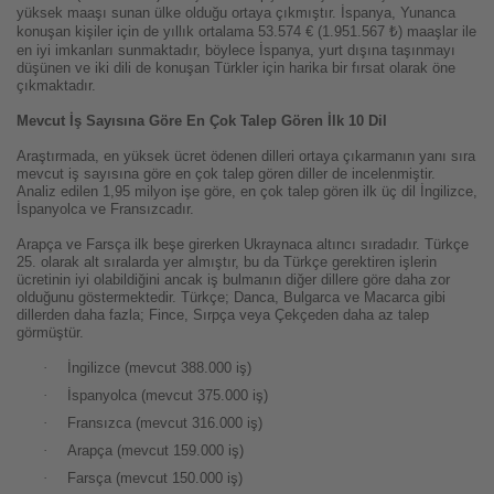
yüksek maaşı sunan ülke olduğu ortaya çıkmıştır. İspanya, Yunanca
konuşan kişiler için de yıllık ortalama 53.574 € (1.951.567 ₺) maaşlar ile
en iyi imkanları sunmaktadır, böylece İspanya, yurt dışına taşınmayı
düşünen ve iki dili de konuşan Türkler için harika bir fırsat olarak öne
çıkmaktadır.
Mevcut İş Sayısına Göre En Çok Talep Gören İlk 10 Dil
Araştırmada, en yüksek ücret ödenen dilleri ortaya çıkarmanın yanı sıra
mevcut iş sayısına göre en çok talep gören diller de incelenmiştir.
Analiz edilen 1,95 milyon işe göre, en çok talep gören ilk üç dil İngilizce,
İspanyolca ve Fransızcadır.
Arapça ve Farsça ilk beşe girerken Ukraynaca altıncı sıradadır. Türkçe
25. olarak alt sıralarda yer almıştır, bu da Türkçe gerektiren işlerin
ücretinin iyi olabildiğini ancak iş bulmanın diğer dillere göre daha zor
olduğunu göstermektedir. Türkçe; Danca, Bulgarca ve Macarca gibi
dillerden daha fazla; Fince, Sırpça veya Çekçeden daha az talep
görmüştür.
·
İngilizce (mevcut 388.000 iş)
·
İspanyolca (mevcut 375.000 iş)
·
Fransızca (mevcut 316.000 iş)
·
Arapça (mevcut 159.000 iş)
·
Farsça (mevcut 150.000 iş)