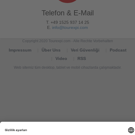
Telefon & E-Mail
T. +49 1525 937 14 25
E.
info@tourexpi.com
Copyright 2020 Tourexpi.com - Alle Rechte Vorbehalten
Impressum
Über Uns
Veri Güvenliği
Podcast
Video
RSS
Web sitemiz tüm desktop, tablet ve mobil cihazlarda çalışmaktadır.
Tourexpi,
turizm
haberleri,
Reisebüros,
tourism
news,
noticias
de
turismo,
Tourismus
Nachrichten,