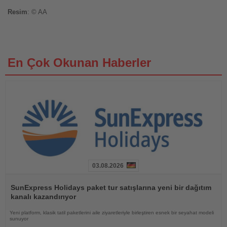
Resim
: © AA
En Çok Okunan Haberler
03.08.2026
Haberi
Oku
SunExpress Holidays paket tur satışlarına yeni bir dağıtım
kanalı kazandırıyor
Yeni platform, klasik tatil paketlerini aile ziyaretleriyle birleştiren esnek bir seyahat modeli
sunuyor