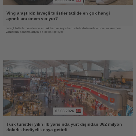
03.08.2026
Haberi
Oku
Ving araştırdı: İsveçli turistler tatilde en çok hangi
ayrıntılara önem veriyor?
İsveçli tatilciler valizlerine en sık kahve koyarken, otel odalarındaki ücretsiz ürünleri
yanlarına almamalarıyla da dikkat çekiyor
03.08.2026
Haberi
Oku
Türk turistler yılın ilk yarısında yurt dışından 362 milyon
dolarlık hediyelik eşya getirdi