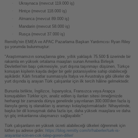
·
Ukraynaca (mevcut 119.000 iş)
·
Hintçe (mevcut 118.000 iş)
·
Almanca (mevcut 89.000 iş)
·
Mandarin (mevcut 58.000 iş)
·
Rusça (mevcut 37.000 iş)
Remitly'nin EMEA ve APAC Pazarlama Başkan Yardımcısı Ryan Riley
şu yorumda bulunmuştur:
"Araştırmamızın sonuçlarına göre, yıllık yaklaşık 75.500 $ üzerinde bir
rakamla en yüksek ortalama maaşları sunan Amerika Birleşik
Devletleri'nin başı çekmesiyle, yurt dışına taşınmayı düşünen, Türkçe
konuşan kişilerin kayda değer bir gelir potansiyeline sahip olabileceği
aşikârdır. Kârlı fırsatlar sunmasıyla İtalya ve Avustralya gibi ülkeler de
yurt dışında iş arayan Türk çalışanlar için ilk tercih hâline gelmektedir.
Bununla birlikte, İngilizce, İspanyolca, Fransızca veya Arapça
konuşabilen Türkler için, analiz edilen iş ilanları sitesi örneğimizde
herhangi bir zamanda dünya genelinde yayınlanan 300.000'den fazla iş
ilanıyla geniş iş olanakları iş aramayı kolaylaştırmaktadır. Nihayetinde,
başka bir dil konuşmak daha fazla işe, daha yüksek maaşlara ve daha
iyi göç imkanlarına ulaşmanızı sağlayabilir."
Türk çalışanların en yüksek ücreti alabileceği ülkeleri öğrenmek için
lütfen şu adrese gidin:
https://blog.remitly.com/tr/haberler/turk-is-
arayanlar-icin-en-cok-talep-goren-diller/