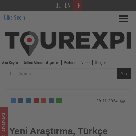
DE
EN
TR
Yeni
Ülke Seçin
Araştırma,
Türkçe
Konuşan
Çalışanların
Ana Sayfa
Bülten Almak İstiyorum
Podcast
Video
İletişim
En
Ara
Yüksek
Ücreti
29.11.2024
Alabileceği
Yerleri
ULUSLARARASI
Ortaya
Yeni Araştırma, Türkçe
Yeni Araştırma, Türkçe Konuşan Çalışanların En Yüksek Ücreti
Alabileceği Yerleri Ortaya Koydu