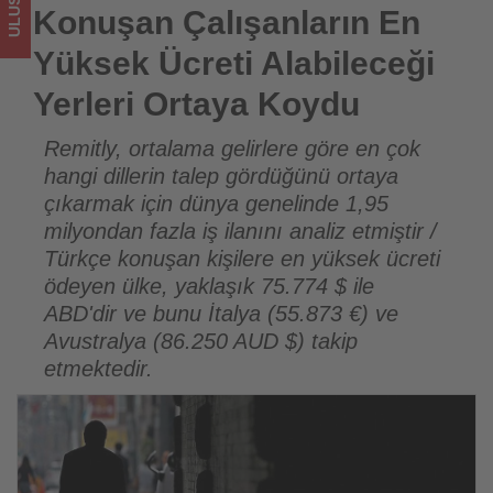
Koydu
Konuşan Çalışanların En
-
Yüksek Ücreti Alabileceği
Tourexpi,
Yerleri Ortaya Koydu
sizler
Remitly, ortalama gelirlere göre en çok
hangi dillerin talep gördüğünü ortaya
için
çıkarmak için dünya genelinde 1,95
turizmde
milyondan fazla iş ilanını analiz etmiştir /
Türkçe konuşan kişilere en yüksek ücreti
olup
ödeyen ülke, yaklaşık 75.774 $ ile
bitenleri
ABD'dir ve bunu İtalya (55.873 €) ve
Avustralya (86.250 AUD $) takip
takip
etmektedir.
ediyor!