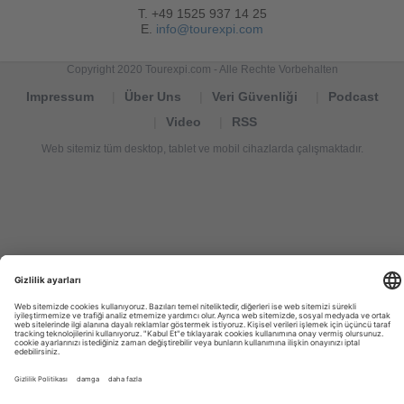
T. +49 1525 937 14 25
E.
info@tourexpi.com
Copyright 2020 Tourexpi.com - Alle Rechte Vorbehalten
Impressum
Über Uns
Veri Güvenliği
Podcast
Video
RSS
Web sitemiz tüm desktop, tablet ve mobil cihazlarda çalışmaktadır.
Tourexpi,
turizm
haberleri,
Reisebüros,
tourism
news,
noticias
de
turismo,
Tourismus
Nachrichten,
новости
туризма,
travel