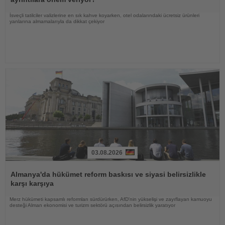
İsveçli tatilciler valizlerine en sık kahve koyarken, otel odalarındaki ücretsiz ürünleri
yanlarına almamalarıyla da dikkat çekiyor
03.08.2026
Haberi
Oku
Almanya'da hükümet reform baskısı ve siyasi belirsizlikle
karşı karşıya
Merz hükümeti kapsamlı reformları sürdürürken, AfD'nin yükselişi ve zayıflayan kamuoyu
desteği Alman ekonomisi ve turizm sektörü açısından belirsizlik yaratıyor