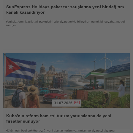
Haberi
Oku
SunExpress Holidays paket tur satışlarına yeni bir dağıtım
kanalı kazandırıyor
Yeni platform, klasik tatil paketlerini aile ziyaretleriyle birleştiren esnek bir seyahat modeli
sunuyor
31.07.2026
Haberi
Oku
Küba'nın reform hamlesi turizm yatırımlarına da yeni
fırsatlar sunuyor
Hükümetin özel sektöre açtığı yeni alanlar, turizm yatırımları ve ziyaretçi altyapısı