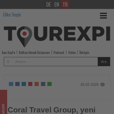
DE
EN
TR
Coral
Ülke Seçin
Travel
Group,
yeni
oteliyle
Ana Sayfa
Bülten Almak İstiyorum
Podcast
Video
İletişim
Mısır'a
Ara
olan
bağlılığını
25.02.2025
ikiye
katlıyor
MISIR
-
Coral Travel Group, yeni
Coral Travel Group, yeni oteliyle Mısır'a olan bağlılığını ikiye
katlıyor