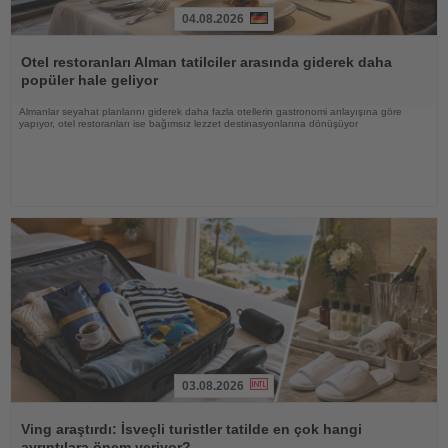
04.08.2026
Haberi
Oku
Otel restoranları Alman tatilciler arasında giderek daha
popüler hale geliyor
Almanlar seyahat planlarını giderek daha fazla otellerin gastronomi anlayışına göre
yapıyor, otel restoranları ise bağımsız lezzet destinasyonlarına dönüşüyor
03.08.2026
Haberi
Oku
Ving araştırdı: İsveçli turistler tatilde en çok hangi
ayrıntılara önem veriyor?