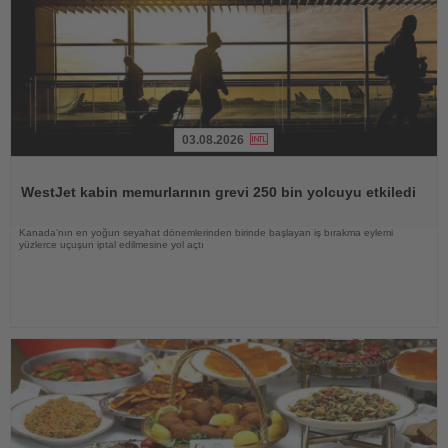
03.08.2026
Haberi
Oku
WestJet kabin memurlarının grevi 250 bin yolcuyu etkiledi
Kanada'nın en yoğun seyahat dönemlerinden birinde başlayan iş bırakma eylemi
yüzlerce uçuşun iptal edilmesine yol açtı