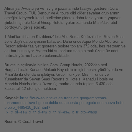
Almanya, Avusturya ve İsviçre pazarlarında faaliyet gösteren Coral
Travel Group, TUI, Dertour ve Alltours gibi diğer seyahat gruplarının
örneğini izleyerek kendi otellerine giderek daha fazla yatırım yapıyor.
Şirketin iştiraki Coral Group Hotels, yakın zamanda Mısır'daki otel
portföyünü genişletecek.
1 Mart'tan itibaren Kızıldeniz'deki Abu Soma Körfezi'ndeki Seven Seas
Jolie Bay'ı da bünyesine katacak. Daha önce Aqua Mondo Abu Soma
Resort adıyla faaliyet gösteren tesiste toplam 372 oda, beş restoran ve
altı bar bulunuyor. Ayrıca biri su parkına sahip olmak üzere üç adet
ısıtmalı yüzme havuzu bulunmaktadır.
Bu otelin açılışıyla birlikte Coral Group Hotels, 2022'den beri
Hurghada'daki Xanadu Makadi Bay otelinin işletmesini yürütüyordu ve
Mısır'da iki otel daha işletiyor. Grup, Türkiye, Mısır, Tunus ve
Yunanistan'da Seven Seas Resorts & Hotels, Xanadu Hotels ve
Marvida Hotels olmak üzere üç marka altında toplam 3.430 oda
kapasiteli 12 otel işletmektedir.
Kaynak
:
https://www-tourinews-es.translate.goog/empresas-
turismo/coral-travel-group-dobla-su-apuesta-por-egipto-con-nuevo-hotel-
propio_4485418_102.html?
_x_tr_sl=es&_x_tr_tl=tr&_x_tr_hl=es&_x_tr_pto=wapp
Resim
: © Coral Travel