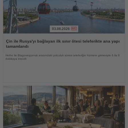
03.08.2026
Haberi
Oku
Çin ile Rusya'yı bağlayan ilk sınır ötesi teleferikte ana yapı
tamamlandı
Heihe ile Blagoveşçensk arasındaki yolculuk süresi teleferiğin hizmete girmesiyle 6 ila 8
dakikaya inecek