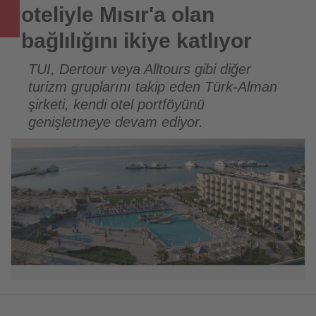
Tourexpi,
oteliyle Mısır'a olan
sizler
bağlılığını ikiye katlıyor
için
TUI, Dertour veya Alltours gibi diğer
turizm gruplarını takip eden Türk-Alman
turizmde
şirketi, kendi otel portföyünü
olup
genişletmeye devam ediyor.
bitenleri
takip
ediyor!