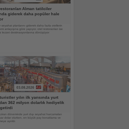
restoranları Alman tatilciler
nda giderek daha popüler hale
or
 seyahat planlarını giderek daha fazla otellerin
mi anlayışına göre yapıyor, otel restoranları ise
z lezzet destinasyonlarına dönüşüyor
03.08.2026
turistler yılın ilk yarısında yurt
dan 362 milyon dolarlık hediyelik
getirdi
ziran döneminde yurt dışı seyahat harcamaları
yar dolar olurken, en büyük pay konaklama ve
eye ayrıldı