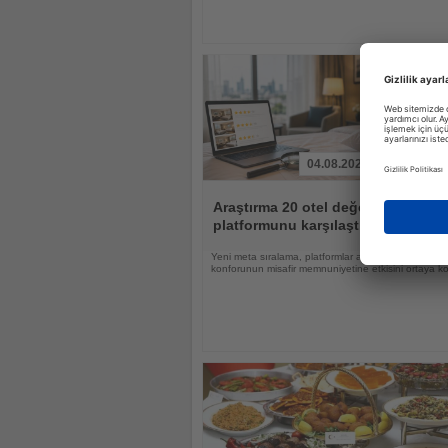
04.08.2026
Haberi
Oku
Araştırma 20 otel değerlendirme
platformunu karşılaştırdı
Yeni meta sıralama, platformlar arasındaki farkları 
konforunun misafir memnuniyetine etkisini ortaya k