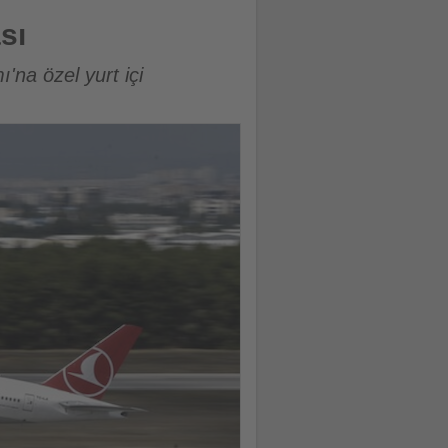
sı
na özel yurt içi