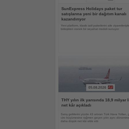
Haberi
SunExpress Holidays paket tur
Oku
satışlarına yeni bir dağıtım kanalı
kazandırıyor
Yeni platform, klasik tatil paketlerini aile ziyaretleriyl
birleştiren esnek bir seyahat modeli sunuyor
05.08.2026
Haberi
Oku
THY yılın ilk yarısında 18,9 milyar l
net kâr açıkladı
Satış gelirlerini yüzde 43 artıran Türk Hava Yolları, 
ciro büyümesine rağmen geçen yılın aynı dönemin
daha düşük net kâr elde etti