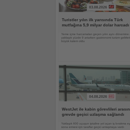
03.08.2026
Haberi
Oku
Turistler yılın ilk yarısında Türk
mutfağına 5,9 milyar dolar harcadı
Yeme içme harcamaları geçen yılın aynı dönemine
yaklaşık yüzde 9 artarken gastronomi turizm gelirle
büyük kalem oldu
04.08.2026
Haberi
Oku
WestJet ile kabin görevlileri arası
grevde geçici uzlaşma sağlandı
Yaklaşık 600 uçuşun iptaline yol açan iş bırakma e
sona ermesi için taraflar geçici anlaşmaya vardı