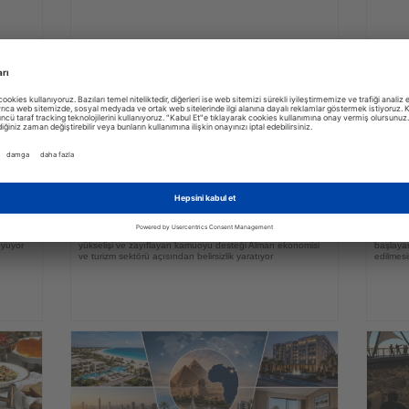
03.08.2026
Haberi
Haberi
Oku
Oku
Almanya'da hükümet reform baskısı ve
WestJ
siyasi belirsizlikle karşı karşıya
bin y
ve uyku
Merz hükümeti kapsamlı reformları sürdürürken, AfD'nin
Kanada'
oyuyor
yükselişi ve zayıflayan kamuoyu desteği Alman ekonomisi
başlayan
ve turizm sektörü açısından belirsizlik yaratıyor
edilmesi