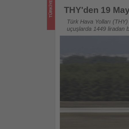
TÜRKIYE
için
THY'den 19 Mayıs'a özel yurt 
THY'den 19 Mayı
turizmde
Türk Hava Yolları (THY)
olup
uçuşlarda 1449 liradan ba
bitenleri
takip
ediyor!