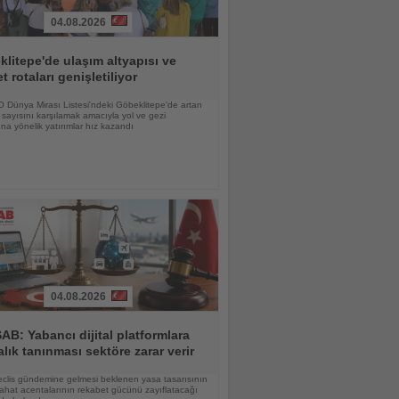
04.08.2026
litepe'de ulaşım altyapısı ve
et rotaları genişletiliyor
Dünya Mirası Listesi'ndeki Göbeklitepe'de artan
i sayısını karşılamak amacıyla yol ve gezi
ına yönelik yatırımlar hız kazandı
04.08.2026
B: Yabancı dijital platformlara
alık tanınması sektöre zarar verir
Meclis gündemine gelmesi beklenen yasa tasarısının
yahat acentalarının rekabet gücünü zayıflatacağı