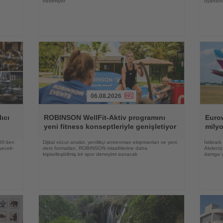
hedefliyor
uyarısı
06.08.2026
Haberi
Haberi
Oku
Oku
ıcı
ROBINSON WellFit-Aktiv programını
Eurow
yeni fitness konseptleriyle genişletiyor
milyo
500'den
Dijital vücut analizi, yenilikçi antrenman ekipmanları ve yeni
İstikrar
yecek-
ders formatları, ROBINSON misafirlerine daha
Akdeniz 
kişiselleştirilmiş bir spor deneyimi sunacak
damga 