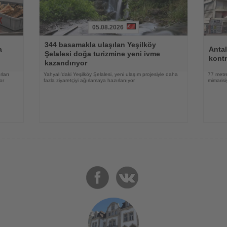
05.08.2026
Haberi
Haberi
344 basamakla ulaşılan Yeşilköy
Oku
Oku
a
Antal
Şelalesi doğa turizmine yeni ivme
kontr
kazandırıyor
rları
Yahyalı'daki Yeşilköy Şelalesi, yeni ulaşım projesiyle daha
77 metre
or
fazla ziyaretçiyi ağırlamaya hazırlanıyor
mimarisi