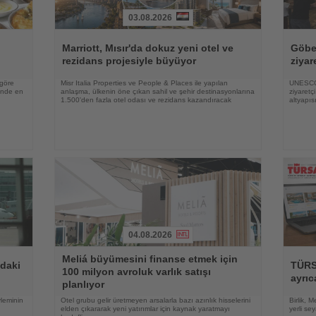
03.08.2026
Haberi
Haberi
Oku
Oku
Marriott, Mısır'da dokuz yeni otel ve
Göbek
rezidans projesiyle büyüyor
ziyar
 göre
Misr Italia Properties ve People & Places ile yapılan
UNESCO 
rinde en
anlaşma, ülkenin öne çıkan sahil ve şehir destinasyonlarına
ziyaretç
1.500'den fazla otel odası ve rezidans kazandıracak
altyapıs
04.08.2026
Haberi
Haberi
Meliá büyümesini finanse etmek için
Oku
Oku
ndaki
TÜRSA
100 milyon avroluk varlık satışı
ayrıc
planlıyor
yleminin
Otel grubu gelir üretmeyen arsalarla bazı azınlık hisselerini
Birlik, 
elden çıkararak yeni yatırımlar için kaynak yaratmayı
yerli se