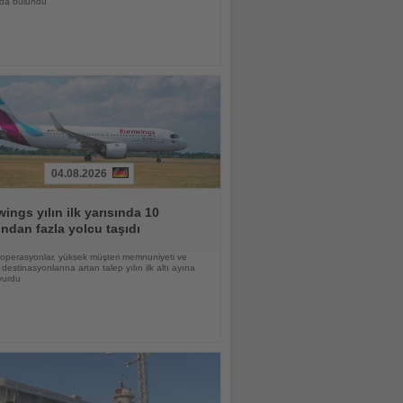
nda bulundu
04.08.2026
ings yılın ilk yarısında 10
ndan fazla yolcu taşıdı
lı operasyonlar, yüksek müşteri memnuniyeti ve
destinasyonlarına artan talep yılın ilk altı ayına
vurdu