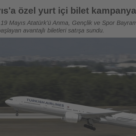
içi bilet kampanyası
s'a özel yurt içi bilet kampanya
 19 Mayıs Atatürk'ü Anma, Gençlik ve Spor Bayramı'
şlayan avantajlı biletleri satışa sundu.