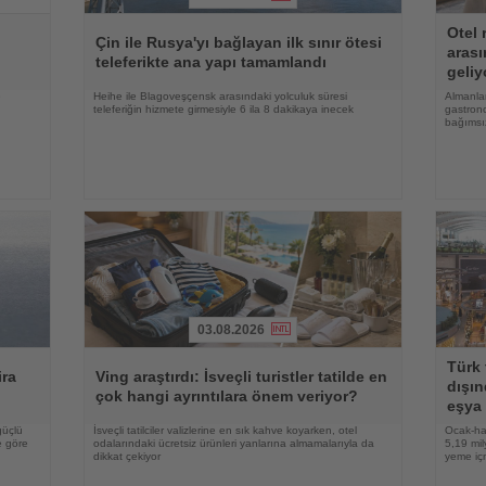
Haberi
Haberi
Otel 
Oku
Oku
Çin ile Rusya'yı bağlayan ilk sınır ötesi
arası
teleferikte ana yapı tamamlandı
geliy
e
Heihe ile Blagoveşçensk arasındaki yolculuk süresi
Almanlar
teleferiğin hizmete girmesiyle 6 ila 8 dakikaya inecek
gastrono
bağımsı
03.08.2026
Haberi
Haberi
Türk 
Oku
Oku
ira
Ving araştırdı: İsveçli turistler tatilde en
dışın
çok hangi ayrıntılara önem veriyor?
eşya 
güçlü
İsveçli tatilciler valizlerine en sık kahve koyarken, otel
Ocak-ha
e göre
odalarındaki ücretsiz ürünleri yanlarına almamalarıyla da
5,19 mil
dikkat çekiyor
yeme içm