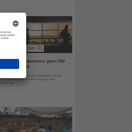
03.08.2026
et kabin memurlarının grevi 250
olcuyu etkiledi
nın en yoğun seyahat dönemlerinden birinde
 iş bırakma eylemi yüzlerce uçuşun iptal
ne yol açtı