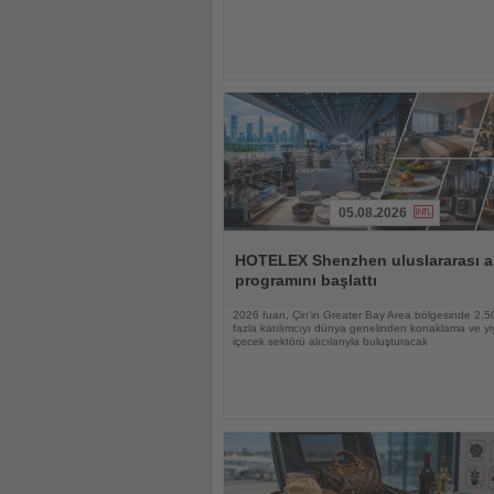
05.08.2026
Haberi
Oku
HOTELEX Shenzhen uluslararası al
programını başlattı
2026 fuarı, Çin'in Greater Bay Area bölgesinde 2.
fazla katılımcıyı dünya genelinden konaklama ve yi
içecek sektörü alıcılarıyla buluşturacak