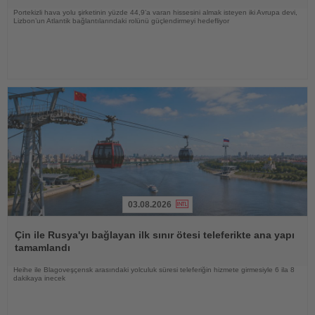
Portekizli hava yolu şirketinin yüzde 44,9’a varan hissesini almak isteyen iki Avrupa devi,
Lizbon’un Atlantik bağlantılarındaki rolünü güçlendirmeyi hedefliyor
03.08.2026
Haberi
Oku
Çin ile Rusya'yı bağlayan ilk sınır ötesi teleferikte ana yapı
tamamlandı
Heihe ile Blagoveşçensk arasındaki yolculuk süresi teleferiğin hizmete girmesiyle 6 ila 8
dakikaya inecek