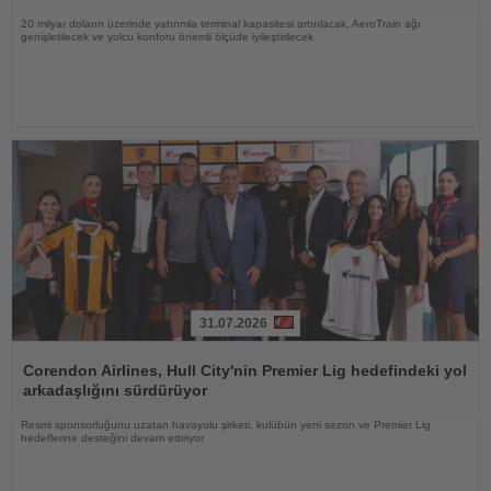
20 milyar doların üzerinde yatırımla terminal kapasitesi artırılacak, AeroTrain ağı
genişletilecek ve yolcu konforu önemli ölçüde iyileştirilecek
31.07.2026
Haberi
Oku
Corendon Airlines, Hull City'nin Premier Lig hedefindeki yol
arkadaşlığını sürdürüyor
Resmi sponsorluğunu uzatan havayolu şirketi, kulübün yeni sezon ve Premier Lig
hedeflerine desteğini devam ettiriyor