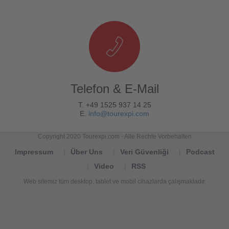
Telefon & E-Mail
T. +49 1525 937 14 25
E.
info@tourexpi.com
Copyright 2020 Tourexpi.com - Alle Rechte Vorbehalten
Impressum
Über Uns
Veri Güvenliği
Podcast
Video
RSS
Web sitemiz tüm desktop, tablet ve mobil cihazlarda çalışmaktadır.
Tourexpi,
turizm
haberleri,
Reisebüros,