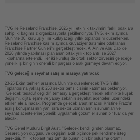
TVG ile Reiseland Franchise, 2026 yılı etkinlik takvimini farklı odaklara
sahip iki bağımsız organizasyonla şekillendiriyor. TVG, ekim ayında
Münih'te 30. kuruluş yılını kutlayacağı yıllık toplantısını düzenlerken,
Reiseland Franchise kasım ayında kruvaziyer turizmine odaklanan
Franchise Partner Günleri'ni gerçekleştirecek. Al Ain ve Abu Dabi'de
2026 yılında yapılması planlanan ortak yıllık toplantı ise 2027
ilkbaharına ertelendi. Her iki kuruluş da ortak sektör zirvesini geleceğe
yönelik iş birliğinin önemli bir parçası olarak görmeye devam ediyor.
TVG geleceğin seyahat satışını masaya yatıracak
23-25 Ekim tarihleri arasında Münih'te düzenlenecek TVG Yıllık
Toplantısı'na yaklaşık 250 sektör temsilcisinin katılması bekleniyor.
"Gelecek tesadüf değildir" temasıyla gerçekleştirilecek etkinlikte kuşak
değişimi, dijitalleşme ve yapay zekânın seyahat acenteleri üzerindeki
etkileri ele alınacak. Programda gelecek araştırmacısı Kristine Fratz'ın
açılış konuşmasının yanı sıra sektör uzmanlarının sunumları ve
seyahat acentelerine yönelik uygulamalı çözümler sunan bir fuar da yer
alacak.
TVG Genel Müdürü Birgit Aust, "Gelecek kendiliğinden oluşmaz.
Cesaret, yön duygusu ve değişimi aktif biçimde şekillendirme isteği
gerektirir. Yıllık toplantımız tam da bunun için bir buluşma ortamı