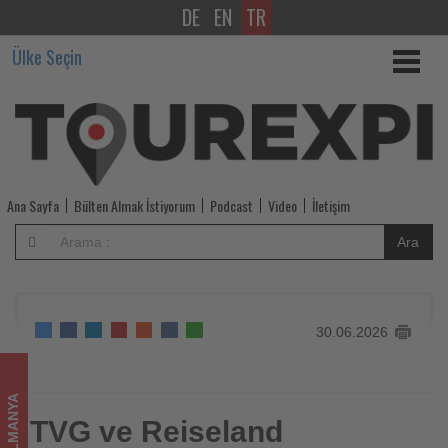
DE
EN
TR
TVG
Ülke Seçin
ve
Reiseland
Franchise
2026'da
Ana Sayfa
Bülten Almak İstiyorum
Podcast
Video
İletişim
kendi
Ara
sektör
etkinliklerini
30.06.2026
düzenleyecek
-
ALMANYA
Tourexpi,
TVG ve Reiseland
TVG ve Reiseland Franchise 2026'da kendi sektör
etkinliklerini düzenleyecek