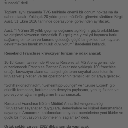
sunacak" dedi.
Toplantı aynı zamanda TVG tarihinde önemli bir dönüm noktasına da
sahne olacak. Yaklaşık 20 yıldır genel müdürlük görevini sürdüren Birgit
Aust, 31 Ekim 2026 tarihinde operasyonel görevinden ayrılacak.
Aust, "TVG'nin 30 yıllık geçmişi değişime açıklığın, güçlü ortaklıkların
ve girişimci vizyonun simgesidir. Bu gelişime yirmi yıl boyunca katkı
sağlamış olmaktan ve kurumu geleceğe güçlü bir şekilde hazırlayarak
devretmekten büyük mutluluk duyuyorum" ifadelerini kullandı.
Reiseland Franchise kruvaziyer turizmine odaklanacak
16-18 Kasım tarihlerinde Phoenix Reisen'e ait MS Alena gemisinde
düzenlenecek Franchise Partner Günleri'nde yaklaşık 100 franchise
ortağı, kruvaziyer alanında faaliyet gösteren seyahat acenteleri ile
kruvaziyer şirketleri ve tur operatörlerinin temsilcileri bir araya gelecek.
"Schiffsklönschnack", "Geheimtipp-Lounge" ve "Cruise Expert" gibi
etkinlik formatları, katılımcılara deneyim paylaşımı, yeni iş fikirleri ve
profesyonel ağlarını geliştirme fırsatı sunacak.
Reiseland Franchise Bölüm Müdürü Anna Schwingenschlögl,
"Kruvaziyer seyahatleri duygulara, deneyimlere ve kişisel danışmanlığa
dayanıyor. Amacımız, katılımcıların seyahat acentelerine yeni fikirler ve
güçlü bir motivasyonla dönmelerini sağlamak" dedi.
Ortak sektör zirvesi 2027 ilkbaharında yapılacak