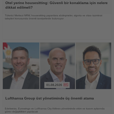
Oku
Otel yerine housesitting: Güvenli bir konaklama için nelere
dikkat edilmeli?
Tüketici Merkezi NRW, housesitting yapanlara sözleşmeler, sigorta ve olası tazminat
talepleri konusunda önemli tavsiyelerde bulunuyor
01.08.2026
Haberi
Oku
Lufthansa Group üst yönetiminde üç önemli atama
Edelweiss, Eurowings ve Lufthansa City Airlines yönetiminde ekim ve kasım aylarında
görev değişiklikleri yapılacak