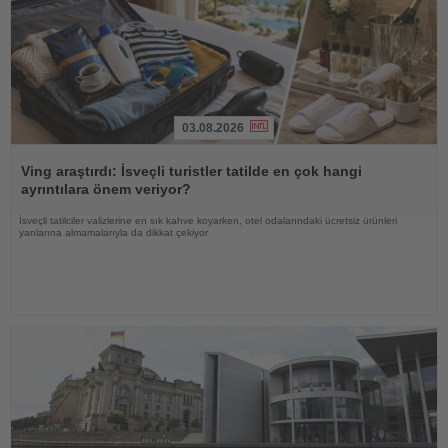
03.08.2026
Haberi
Oku
Ving araştırdı: İsveçli turistler tatilde en çok hangi
ayrıntılara önem veriyor?
İsveçli tatilciler valizlerine en sık kahve koyarken, otel odalarındaki ücretsiz ürünleri
yanlarına almamalarıyla da dikkat çekiyor