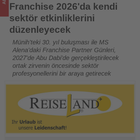
sizler
Franchise 2026'da kendi
için
sektör etkinliklerini
turizmde
düzenleyecek
olup
Münih'teki 30. yıl buluşması ile MS
Alena'daki Franchise Partner Günleri,
bitenleri
2027'de Abu Dabi'de gerçekleştirilecek
takip
ortak zirvenin öncesinde sektör
profesyonellerini bir araya getirecek
ediyor!