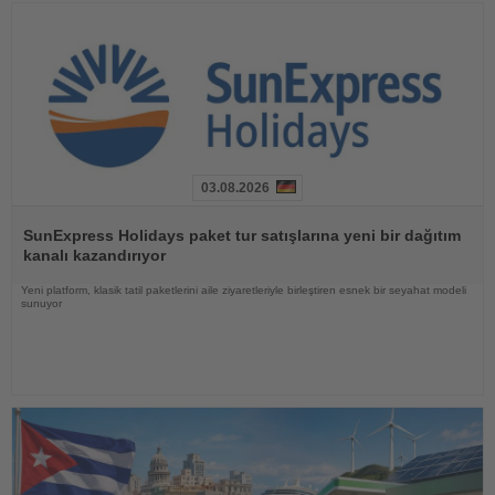
03.08.2026
Haberi
Oku
SunExpress Holidays paket tur satışlarına yeni bir dağıtım
kanalı kazandırıyor
Yeni platform, klasik tatil paketlerini aile ziyaretleriyle birleştiren esnek bir seyahat modeli
sunuyor