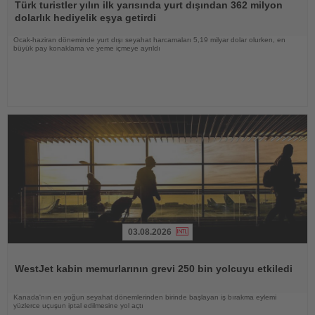
Oku
Türk turistler yılın ilk yarısında yurt dışından 362 milyon
dolarlık hediyelik eşya getirdi
Ocak-haziran döneminde yurt dışı seyahat harcamaları 5,19 milyar dolar olurken, en
büyük pay konaklama ve yeme içmeye ayrıldı
03.08.2026
Haberi
Oku
WestJet kabin memurlarının grevi 250 bin yolcuyu etkiledi
Kanada'nın en yoğun seyahat dönemlerinden birinde başlayan iş bırakma eylemi
yüzlerce uçuşun iptal edilmesine yol açtı