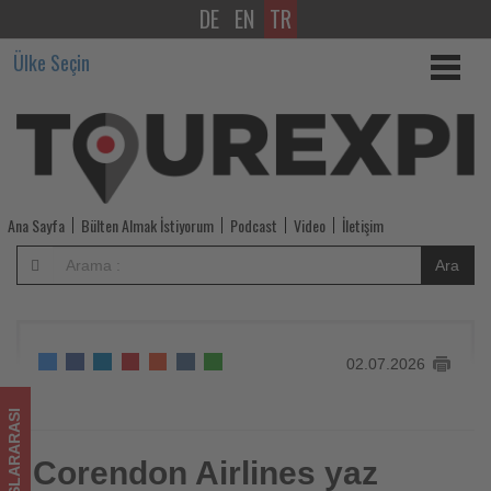
DE
EN
TR
Corendon
Ülke Seçin
Airlines
yaz
sezonunda
da
Ana Sayfa
Bülten Almak İstiyorum
Podcast
Video
İletişim
umre
Ara
seferlerini
sürdürüyor
02.07.2026
-
Tourexpi,
ULUSLARARASI
sizler
Corendon Airlines yaz
Corendon Airlines yaz sezonunda da umre seferlerini
sürdürüyor