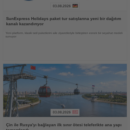
03.08.2026
Haberi
Oku
SunExpress Holidays paket tur satışlarına yeni bir dağıtım
kanalı kazandırıyor
Yeni platform, klasik tatil paketlerini aile ziyaretleriyle birleştiren esnek bir seyahat modeli
sunuyor
03.08.2026
Haberi
Oku
Çin ile Rusya'yı bağlayan ilk sınır ötesi teleferikte ana yapı