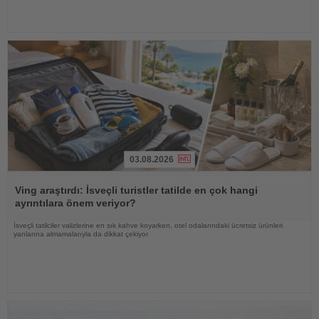
03.08.2026
Haberi
Oku
Ving araştırdı: İsveçli turistler tatilde en çok hangi
ayrıntılara önem veriyor?
İsveçli tatilciler valizlerine en sık kahve koyarken, otel odalarındaki ücretsiz ürünleri
yanlarına almamalarıyla da dikkat çekiyor