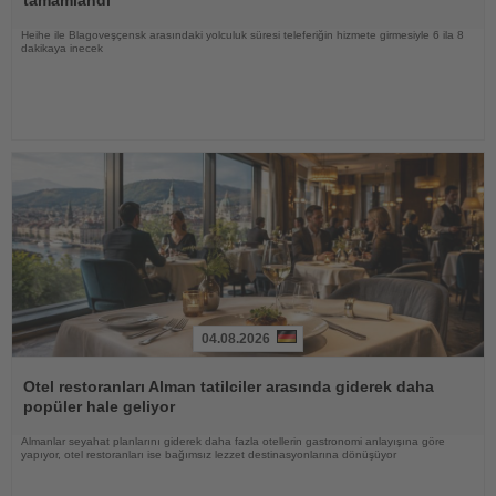
tamamlandı
Heihe ile Blagoveşçensk arasındaki yolculuk süresi teleferiğin hizmete girmesiyle 6 ila 8
dakikaya inecek
04.08.2026
Haberi
Oku
Otel restoranları Alman tatilciler arasında giderek daha
popüler hale geliyor
Almanlar seyahat planlarını giderek daha fazla otellerin gastronomi anlayışına göre
yapıyor, otel restoranları ise bağımsız lezzet destinasyonlarına dönüşüyor