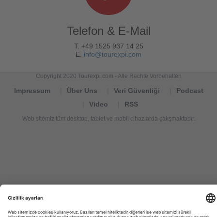
Telefon & E-Mail
T. +49 1525 937 14 25
E.
info@tourexpi.com
Copyright 2020 Tourexpi.com - Alle Rechte Vorbehalten
Impressum
Über Uns
Veri Güvenliği
Podcast
Video
RSS
Web sitemiz tüm desktop, tablet ve mobil cihazlarda çalışmaktadır.
Tourexpi,
turizm
haberleri,
Reisebüros,
tourism
news,
noticias
de
turismo,
Tourismus