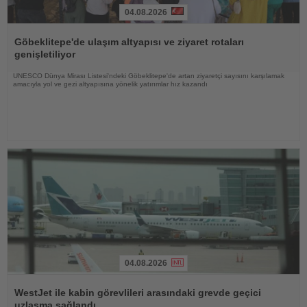
04.08.2026
Haberi
Oku
Göbeklitepe'de ulaşım altyapısı ve ziyaret rotaları
genişletiliyor
UNESCO Dünya Mirası Listesi'ndeki Göbeklitepe'de artan ziyaretçi sayısını karşılamak
amacıyla yol ve gezi altyapısına yönelik yatırımlar hız kazandı
04.08.2026
Haberi
Oku
WestJet ile kabin görevlileri arasındaki grevde geçici
uzlaşma sağlandı