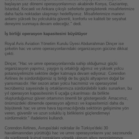
başlayan yaz dönemi operasyonlarımızı akabinde Konya, Gaziantep,
İstanbul, Kocaeli ve Ankara çıkışlı seferlerle genişleterek misafirlerimize
daha fazla noktadan ulaşmayı hedefliyoruz. Misafirlerimize manevi
anlamı yüksek bu yolculukta güvenli, konforlu ve kaliteli bir seyahat
deneyimi sunmaya devam edeceğiz." dedi.
İş birliği operasyon kapasitesini büyütüyor
Royal Avis Aviation Yönetim Kurulu Üyesi Abdurrahman Dinçer ise
şirketin hac ve umre operasyonlarındaki organizasyon gücüne dikkat
çekti.
Dinçer, "Hac ve umre operasyonlarında sahip olduğumuz güçlü
organizasyon yapımız, yaygın iş ortaklığı ağımız ve yüksek yolcu
potansiyelimizle sektöre değer katmaya devam ediyoruz. Corendon
Airlines ile sürdürdüğümüz iş birliği de bu güçlü altyapının doğal bir
yansımasıdır. Her sezon artan yolcu hacmimiz ve operasyonel
tecrübemiz sayesinde iş ortaklarımıza sürdürülebilir katkı sunarken, bu
yıl operasyon kapasitesinin 6 uçağa çıkarılması da birlikte
oluşturduğumuz güven ortamının önemli bir göstergesidir. Amacımız,
önümüzdeki dönemde operasyon ağımızı ve kapasitemizi daha da
büyüterek hac ve umre hava taşımacılığında sektörün gelişimine yön
veren, güvenilir ve uzun soluklu iş birliklerini güçlendirmeyi
sürdürmektir." ifadelerini kullandı.
Corendon Airlines, Avrupa'daki noktalar ile Türkiye'deki 30
havalimanından yürüttüğü hac ve umre operasyonlarını yaz sezonunda
da sürdürerek kutsal topraklara yönelik ulaşım ağını genişletmeye