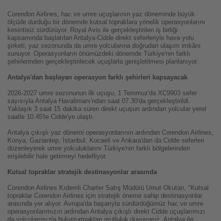
Corendon Airlines, hac ve umre uçuşlarının yaz döneminde büyük
ölçüde durduğu bir dönemde kutsal topraklara yönelik operasyonlarını
kesintisiz sürdürüyor. Royal Avis ile gerçekleştirilen iş birliği
kapsamında başlatılan Antalya-Cidde direkt seferleriyle hava yolu
şirketi, yaz sezonunda da umre yolcularına doğrudan ulaşım imkânı
sunuyor. Operasyonların önümüzdeki dönemde Türkiye'nin farklı
şehirlerinden gerçekleştirilecek uçuşlarla genişletilmesi planlanıyor.
Antalya'dan başlayan operasyon farklı şehirleri kapsayacak
2026-2027 umre sezonunun ilk uçuşu, 1 Temmuz'da XC9903 sefer
sayısıyla Antalya Havalimanı'ndan saat 07.30'da gerçekleştirildi.
Yaklaşık 3 saat 15 dakika süren direkt uçuşun ardından yolcular yerel
saatle 10.45'te Cidde'ye ulaştı.
Antalya çıkışlı yaz dönemi operasyonlarının ardından Corendon Airlines,
Konya, Gaziantep, İstanbul, Kocaeli ve Ankara'dan da Cidde seferleri
düzenleyerek umre yolculuklarını Türkiye'nin farklı bölgelerinden
erişilebilir hale getirmeyi hedefliyor.
Kutsal topraklar stratejik destinasyonlar arasında
Corendon Airlines Kıdemli Charter Satış Müdürü Umut Okutan, "Kutsal
topraklar Corendon Airlines için stratejik öneme sahip destinasyonlar
arasında yer alıyor. Avrupa'da başarıyla sürdürdüğümüz hac ve umre
operasyonlarımızın ardından Antalya çıkışlı direkt Cidde uçuşlarımızı
da yolcularımızla buluşturmaktan mutluluk duyuyoruz. Antalya ile