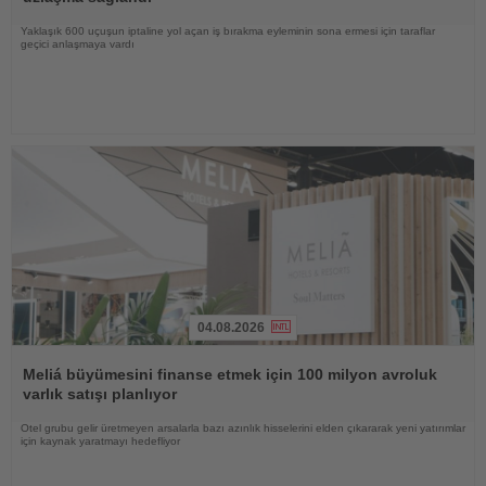
Yaklaşık 600 uçuşun iptaline yol açan iş bırakma eyleminin sona ermesi için taraflar
geçici anlaşmaya vardı
04.08.2026
Haberi
Oku
Meliá büyümesini finanse etmek için 100 milyon avroluk
varlık satışı planlıyor
Otel grubu gelir üretmeyen arsalarla bazı azınlık hisselerini elden çıkararak yeni yatırımlar
için kaynak yaratmayı hedefliyor