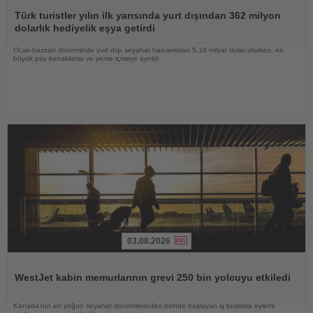
Haberi
Oku
Türk turistler yılın ilk yarısında yurt dışından 362 milyon
dolarlık hediyelik eşya getirdi
Ocak-haziran döneminde yurt dışı seyahat harcamaları 5,19 milyar dolar olurken, en
büyük pay konaklama ve yeme içmeye ayrıldı
03.08.2026
Haberi
Oku
WestJet kabin memurlarının grevi 250 bin yolcuyu etkiledi
Kanada'nın en yoğun seyahat dönemlerinden birinde başlayan iş bırakma eylemi