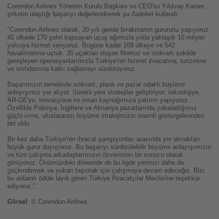
Corendon Airlines Yönetim Kurulu Başkanı ve CEO'su Yıldıray Karaer,
şirketin ulaştığı başarıyı değerlendirerek şu ifadeleri kullandı:
"Corendon Airlines olarak, 20 yılı geride bırakmanın gururunu yaşıyoruz.
45 ülkede 170 şehri kapsayan uçuş ağımızla yılda yaklaşık 10 milyon
yolcuya hizmet veriyoruz. Bugüne kadar 109 ülkeye ve 542
havalimanına uçtuk. 35 uçaktan oluşan filomuz ve istikrarlı şekilde
genişleyen operasyonlarımızla Türkiye'nin hizmet ihracatına, turizmine
ve istihdamına katkı sağlamayı sürdürüyoruz.
Başarımızın temelinde istikrarlı, planlı ve pazar odaklı büyüme
anlayışımız yer alıyor. Sürekli yeni stratejiler geliştiriyor; teknolojiye,
AR-GE'ye, inovasyona ve insan kaynağımıza yatırım yapıyoruz.
Özellikle Polonya, İngiltere ve Almanya pazarlarında yakaladığımız
güçlü ivme, uluslararası büyüme stratejimizin önemli göstergelerinden
biri oldu.
Bir kez daha Türkiye'nin ihracat şampiyonları arasında yer almaktan
büyük gurur duyuyoruz. Bu başarıyı sürdürülebilir büyüme anlayışımızın
ve tüm çalışma arkadaşlarımızın özverisinin bir sonucu olarak
görüyoruz. Önümüzdeki dönemde de bu ligde yerimizi daha da
güçlendirmek ve yukarı taşımak için çalışmaya devam edeceğiz. Bizi
bu anlamlı ödüle layık gören Türkiye İhracatçılar Meclisi'ne teşekkür
ediyoruz."
Görsel
: © Corendon Airlines