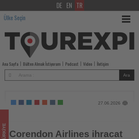
DE
EN
TR
Corendon
Ülke Seçin
Airlines
ihracat
şampiyonları
arasındaki
Ana Sayfa
Bülten Almak İstiyorum
Podcast
Video
İletişim
konumunu
Ara
güçlendirdi
-
27.06.2026
Tourexpi,
sizler
TÜRKIYE
için
Corendon Airlines ihracat
Corendon Airlines ihracat şampiyonları arasındaki konumunu
güçlendirdi