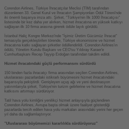
Corendon Airlines, Türkiye İhracatçılar Meclisi (TİM) tarafından
düzenlenen 33. Genel Kurul ve İhracatın Şampiyonları Ödül Töreni'nde
iki önemli başarıya imza attı. Şirket, "Türkiye'nin İlk 1000 İhracatçısı"
listesinde bir kez daha yer alırken, hizmet ihracatına en yüksek katkıyı
sağlayan ilk 10 firma arasına girerek ödüle layık görüldü.
İstanbul Haliç Kongre Merkezi'nde "İşimiz Üretim Gücümüz İhracat"
temasıyla gerçekleştirilen törende, Türkiye ekonomisine ve hizmet
ihracatına katkı sağlayan şirketler ödüllendirildi. Corendon Airlines'ın
ödülü, Yönetim Kurulu Başkanı ve CEO'su Yıldıray Karaer'e
Cumhurbaşkanı Recep Tayyip Erdoğan tarafından takdim edildi.
Hizmet ihracatındaki güçlü performansını sürdürdü
150 binden fazla ihracatçı firma arasından seçilen Corendon Airlines,
uluslararası pazarlardaki istikrarlı büyümesini hizmet ihracatındaki
başarısıyla pekiştirdi. Genişleyen uçuş ağı ve yeni destinasyon
yatırımlarıyla şirket, Türkiye'nin turizm gelirlerine ve hizmet ihracatına
katkısını artırmayı sürdürüyor.
Tatil hava yolu kimliğini yenilikçi hizmet anlayışıyla güçlendiren
Corendon Airlines, Avrupa başta olmak üzere faaliyet gösterdiği
pazarlarda tercih edilen hava yolu markaları arasındaki yerini her geçen
yıl daha da sağlamlaştırıyor.
"Uluslararası büyümemizi kararlılıkla sürdürüyoruz"