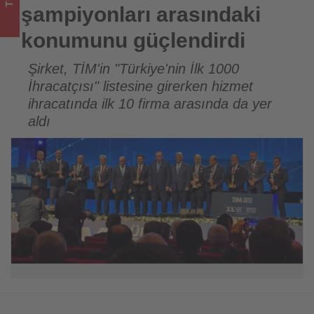
turizmde
şampiyonları arasındaki
olup
konumunu güçlendirdi
bitenleri
Şirket, TİM'in "Türkiye'nin İlk 1000
İhracatçısı" listesine girerken hizmet
takip
ihracatında ilk 10 firma arasında da yer
ediyor!
aldı