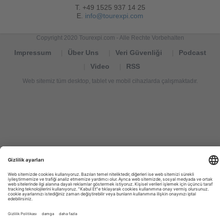
T. +49 1525 937 14 25
E.
info@tourexpi.com
Copyright 2020 Tourexpi.com - Alle Rechte Vorbehalten
Impressum
Über Uns
Veri Güvenliği
Podcast
Video
RSS
Web sitemiz tüm desktop, tablet ve mobil cihazlarda çalışmaktadır.
Tourexpi,
turizm
haberleri,
Reisebüros,
tourism
news,
noticias
de
turismo,
Tourismus
Nachrichten,
новости
туризма,
travel