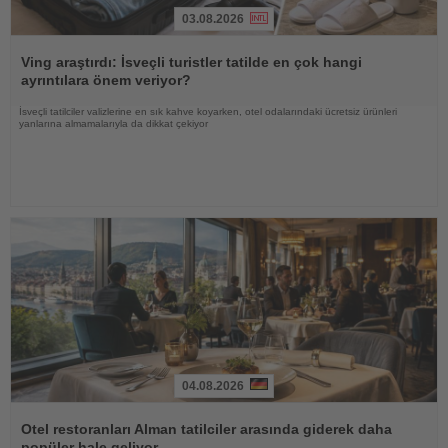
03.08.2026
Haberi
Oku
Ving araştırdı: İsveçli turistler tatilde en çok hangi
ayrıntılara önem veriyor?
İsveçli tatilciler valizlerine en sık kahve koyarken, otel odalarındaki ücretsiz ürünleri
yanlarına almamalarıyla da dikkat çekiyor
04.08.2026
Haberi
Oku
Otel restoranları Alman tatilciler arasında giderek daha
popüler hale geliyor