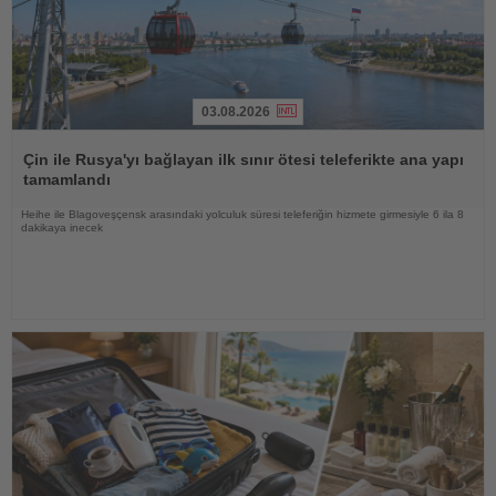
03.08.2026
Haberi
Oku
Çin ile Rusya'yı bağlayan ilk sınır ötesi teleferikte ana yapı
tamamlandı
Heihe ile Blagoveşçensk arasındaki yolculuk süresi teleferiğin hizmete girmesiyle 6 ila 8
dakikaya inecek