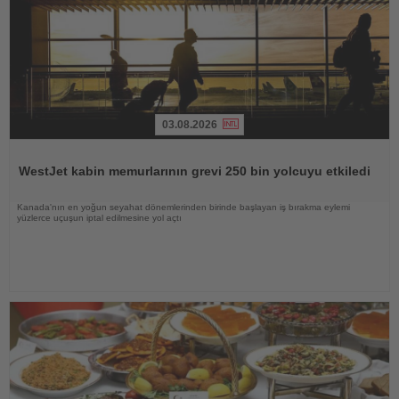
03.08.2026
Haberi
Oku
WestJet kabin memurlarının grevi 250 bin yolcuyu etkiledi
Kanada'nın en yoğun seyahat dönemlerinden birinde başlayan iş bırakma eylemi
yüzlerce uçuşun iptal edilmesine yol açtı