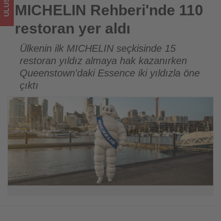
sizler
MICHELIN Rehberi'nde 110
için
restoran yer aldı
turizmde
Ülkenin ilk MICHELIN seçkisinde 15
restoran yıldız almaya hak kazanırken
olup
Queenstown'daki Essence iki yıldızla öne
bitenleri
çıktı
takip
ediyor!