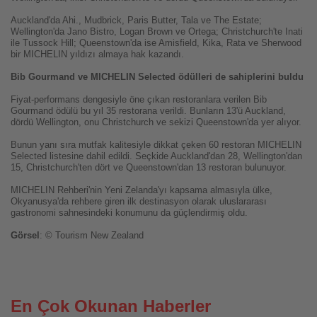
Auckland'da Ahi., Mudbrick, Paris Butter, Tala ve The Estate;
Wellington'da Jano Bistro, Logan Brown ve Ortega; Christchurch'te Inati
ile Tussock Hill; Queenstown'da ise Amisfield, Kika, Rata ve Sherwood
bir MICHELIN yıldızı almaya hak kazandı.
Bib Gourmand ve MICHELIN Selected ödülleri de sahiplerini buldu
Fiyat-performans dengesiyle öne çıkan restoranlara verilen Bib
Gourmand ödülü bu yıl 35 restorana verildi. Bunların 13'ü Auckland,
dördü Wellington, onu Christchurch ve sekizi Queenstown'da yer alıyor.
Bunun yanı sıra mutfak kalitesiyle dikkat çeken 60 restoran MICHELIN
Selected listesine dahil edildi. Seçkide Auckland'dan 28, Wellington'dan
15, Christchurch'ten dört ve Queenstown'dan 13 restoran bulunuyor.
MICHELIN Rehberi'nin Yeni Zelanda'yı kapsama almasıyla ülke,
Okyanusya'da rehbere giren ilk destinasyon olarak uluslararası
gastronomi sahnesindeki konumunu da güçlendirmiş oldu.
Görsel
: ©
Tourism New Zealand
En Çok Okunan Haberler