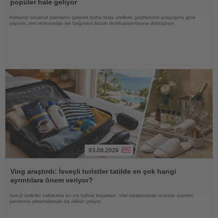
popüler hale geliyor
Almanlar seyahat planlarını giderek daha fazla otellerin gastronomi anlayışına göre
yapıyor, otel restoranları ise bağımsız lezzet destinasyonlarına dönüşüyor
03.08.2026
Haberi
Oku
Ving araştırdı: İsveçli turistler tatilde en çok hangi
ayrıntılara önem veriyor?
İsveçli tatilciler valizlerine en sık kahve koyarken, otel odalarındaki ücretsiz ürünleri
yanlarına almamalarıyla da dikkat çekiyor