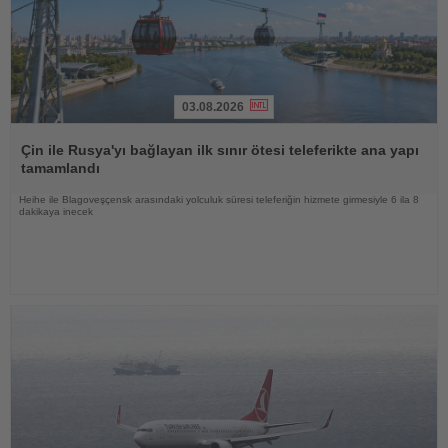
03.08.2026
Haberi
Oku
Çin ile Rusya'yı bağlayan ilk sınır ötesi teleferikte ana yapı
tamamlandı
Heihe ile Blagoveşçensk arasındaki yolculuk süresi teleferiğin hizmete girmesiyle 6 ila 8
dakikaya inecek