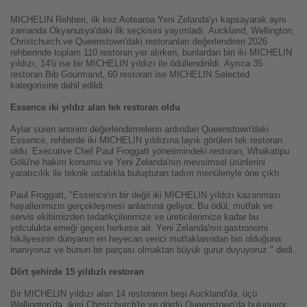
MICHELIN Rehberi, ilk kez Aotearoa Yeni Zelanda'yı kapsayarak aynı
zamanda Okyanusya'daki ilk seçkisini yayımladı. Auckland, Wellington,
Christchurch ve Queenstown'daki restoranları değerlendiren 2026
rehberinde toplam 110 restoran yer alırken, bunlardan biri iki MICHELIN
yıldızı, 14'ü ise bir MICHELIN yıldızı ile ödüllendirildi.
Ayrıca 35
restoran Bib Gourmand, 60 restoran ise MICHELIN Selected
kategorisine dahil edildi.
Essence iki yıldız alan tek restoran oldu
Aylar süren anonim değerlendirmelerin ardından Queenstown'daki
Essence, rehberde iki MICHELIN yıldızına layık görülen tek restoran
oldu. Executive Chef Paul Froggatt yönetimindeki restoran, Whakatipu
Gölü'ne hakim konumu ve Yeni Zelanda'nın mevsimsel ürünlerini
yaratıcılık ile teknik ustalıkla buluşturan tadım menüleriyle öne çıktı.
Paul Froggatt, "Essence'ın bir değil iki MICHELIN yıldızı kazanması
hayallerimizin gerçekleşmesi anlamına geliyor. Bu ödül, mutfak ve
servis ekibimizden tedarikçilerimize ve üreticilerimize kadar bu
yolculukta emeği geçen herkese ait. Yeni Zelanda'nın gastronomi
hikâyesinin dünyanın en heyecan verici mutfaklarından biri olduğuna
inanıyoruz ve bunun bir parçası olmaktan büyük gurur duyuyoruz." dedi.
Dört şehirde 15 yıldızlı restoran
Bir MICHELIN yıldızı alan 14 restoranın beşi Auckland'da, üçü
Wellington'da, ikisi Christchurch'te ve dördü Queenstown'da bulunuyor.