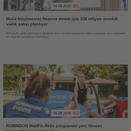
04.08.2026
Haberi
Oku
Meliá büyümesini finanse etmek için 100 milyon avroluk
varlık satışı planlıyor
Otel grubu gelir üretmeyen arsalarla bazı azınlık hisselerini elden çıkararak yeni yatırımlar
için kaynak yaratmayı hedefliyor
06.08.2026
Haberi
Oku
ROBINSON WellFit-Aktiv programını yeni fitness