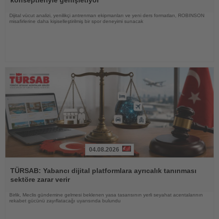
konseptleriyle genişletiyor
Dijital vücut analizi, yenilikçi antrenman ekipmanları ve yeni ders formatları, ROBINSON
misafirlerine daha kişiselleştirilmiş bir spor deneyimi sunacak
04.08.2026
Haberi
Oku
TÜRSAB: Yabancı dijital platformlara ayrıcalık tanınması
sektöre zarar verir
Birlik, Meclis gündemine gelmesi beklenen yasa tasarısının yerli seyahat acentalarının
rekabet gücünü zayıflatacağı uyarısında bulundu