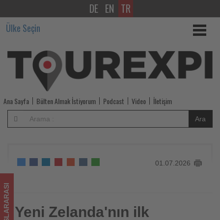
DE
EN
TR
Yeni
Ülke Seçin
Zelanda'nın
ilk
MICHELIN
Rehberi'nde
Ana Sayfa
Bülten Almak İstiyorum
Podcast
Video
İletişim
110
Ara
restoran
yer
01.07.2026
aldı
-
ULUSLARARASI
Tourexpi,
Yeni Zelanda'nın ilk
Yeni Zelanda'nın ilk MICHELIN Rehberi'nde 110 restoran yer
aldı