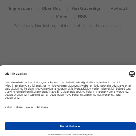
Impressum
Über Uns
Veri Güvenliği
Podcast
Video
RSS
Web sitemiz tüm desktop, tablet ve mobil cihazlarda çalışmaktadır.
Tourexpi,
turizm
haberleri,
Reisebüros,
tourism
news,
noticias
de
turismo,
Tourismus
Nachrichten,
новости
туризма,
travel
tourism
news,
international
tourism