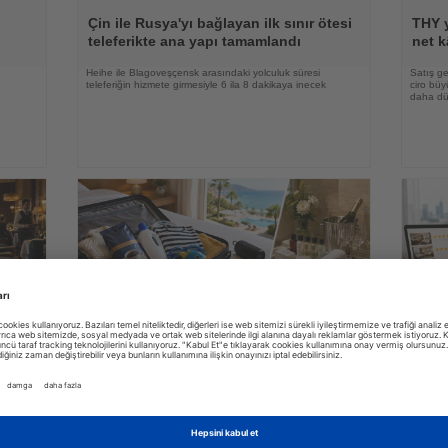
Haberi
Haberi
Oku
Oku
Çin ile Rusya'yı bağlayan ilk sınır ötesi
THY y
teleferikte ana yapı tamamlandı
net k
e
Heihe ile Blagoveşçensk arasındaki yolculuk süresi
Satış ge
teleferiğin hizmete girmesiyle 6 ila 8 dakikaya inecek
ciro bü
daha düş
03.08.2026
Haberi
Haberi
Oku
Oku
Ving araştırdı: İsveçli turistler tatilde en
Araşt
e
çok hangi ayrıntılara önem veriyor?
platf
erin
İsveçli tatilciler valizlerine en sık kahve koyarken, otel
Yeni met
ı ise
odalarındaki ücretsiz ürünleri yanlarına almamalarıyla da
konforun
dikkat çekiyor