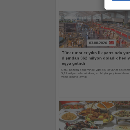
03.08.2026
Haberi
Türk turistler yılın ilk yarısında yur
Oku
dışından 362 milyon dolarlık hediy
eşya getirdi
Ocak-haziran döneminde yurt dışı seyahat harcama
5,19 milyar dolar olurken, en büyük pay konaklama
yeme içmeye ayrıldı