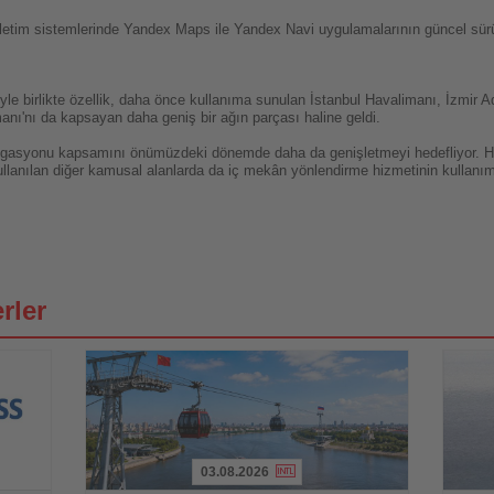
etim sistemlerinde Yandex Maps ile Yandex Navi uygulamalarının güncel sürüml
le birlikte özellik, daha önce kullanıma sunulan İstanbul Havalimanı, İzmir
ı'nı da kapsayan daha geniş bir ağın parçası haline geldi.
gasyonu kapsamını önümüzdeki dönemde daha da genişletmeyi hedefliyor. Hav
ullanılan diğer kamusal alanlarda da iç mekân yönlendirme hizmetinin kullanı
rler
03.08.2026