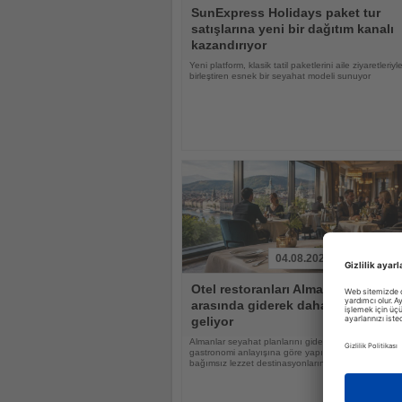
Haberi
SunExpress Holidays paket tur
Oku
satışlarına yeni bir dağıtım kanalı
kazandırıyor
Yeni platform, klasik tatil paketlerini aile ziyaretleriyl
birleştiren esnek bir seyahat modeli sunuyor
04.08.2026
Haberi
Otel restoranları Alman tatilciler
Oku
arasında giderek daha popüler hal
geliyor
Almanlar seyahat planlarını giderek daha fazla otell
gastronomi anlayışına göre yapıyor, otel restoranlar
bağımsız lezzet destinasyonlarına dönüşüyor