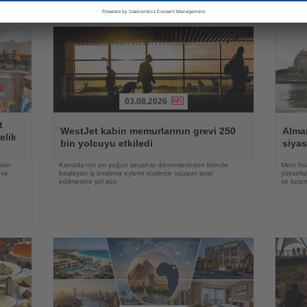
03.08.2026
Haberi
Haberi
t
Oku
Oku
WestJet kabin memurlarının grevi 250
Alma
elik
bin yolcuyu etkiledi
siyas
ları
Kanada'nın en yoğun seyahat dönemlerinden birinde
Merz hük
 ve
başlayan iş bırakma eylemi yüzlerce uçuşun iptal
yükseli
edilmesine yol açtı
ve turiz