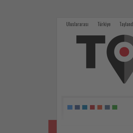
Yandex
Maps,
Uluslararası
Türkiye
Tayland
Sabiha
Gökçen
Havalimanı'nda
iç
mekân
navigasyonunu
hizmete
sundu
-