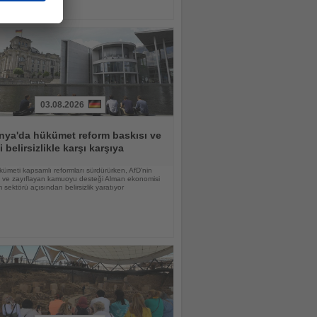
03.08.2026
nya'da hükümet reform baskısı ve
i belirsizlikle karşı karşıya
ümeti kapsamlı reformları sürdürürken, AfD'nin
şi ve zayıflayan kamuoyu desteği Alman ekonomisi
m sektörü açısından belirsizlik yaratıyor