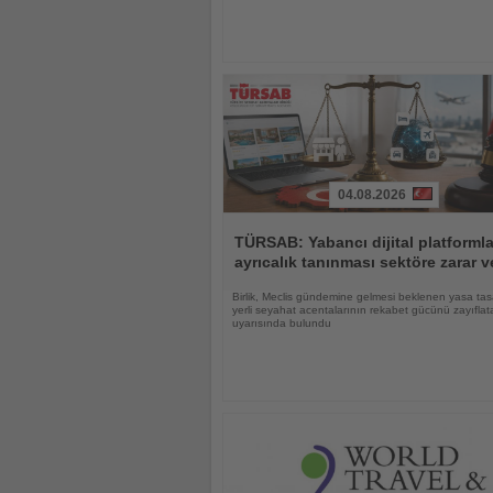
04.08.2026
Haberi
Oku
TÜRSAB: Yabancı dijital platforml
ayrıcalık tanınması sektöre zarar ve
Birlik, Meclis gündemine gelmesi beklenen yasa tas
yerli seyahat acentalarının rekabet gücünü zayıflat
uyarısında bulundu