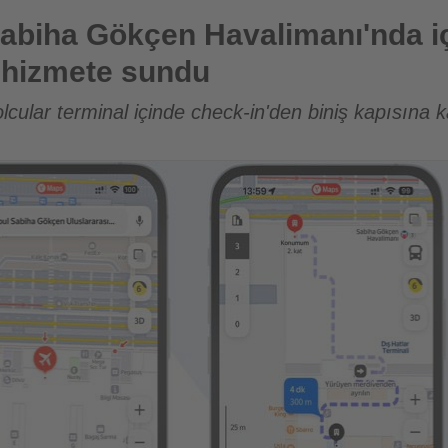
Havalimanı'nda iç mekân navigasyonunu hizmete sundu
abiha Gökçen Havalimanı'nda 
 hizmete sundu
olcular terminal içinde check-in'den biniş kapısına 