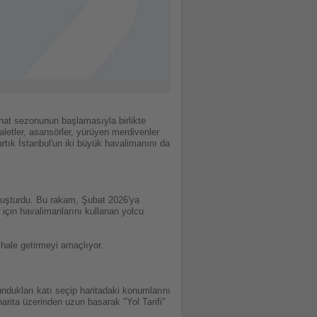
at sezonunun başlamasıyla birlikte
valetler, asansörler, yürüyen merdivenler
tık İstanbul'un iki büyük havalimanını da
oluşturdu. Bu rakam, Şubat 2026'ya
r için havalimanlarını kullanan yolcu
 hale getirmeyi amaçlıyor.
ndukları katı seçip haritadaki konumlarını
 harita üzerinden uzun basarak "Yol Tarifi"