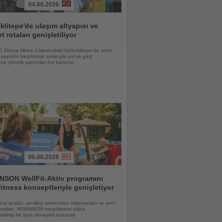
04.08.2026
litepe'de ulaşım altyapısı ve
et rotaları genişletiliyor
Dünya Mirası Listesi'ndeki Göbeklitepe'de artan
i sayısını karşılamak amacıyla yol ve gezi
ına yönelik yatırımlar hız kazandı
06.08.2026
NSON WellFit-Aktiv programını
fitness konseptleriyle genişletiyor
vücut analizi, yenilikçi antrenman ekipmanları ve yeni
matları, ROBINSON misafirlerine daha
eştirilmiş bir spor deneyimi sunacak