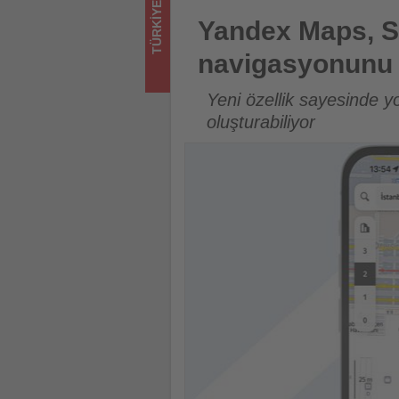
TÜRKIYE
Tourexpi,
Yandex Maps, Sabiha Gökçen 
Yandex Maps, S
sizler
navigasyonunu
için
Yeni özellik sayesinde y
turizmde
oluşturabiliyor
olup
bitenleri
takip
ediyor!