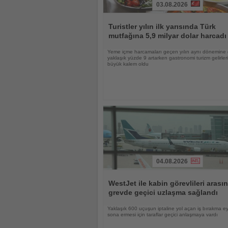
03.08.2026
Haberi
Oku
Turistler yılın ilk yarısında Türk
mutfağına 5,9 milyar dolar harcadı
Yeme içme harcamaları geçen yılın aynı dönemine
yaklaşık yüzde 9 artarken gastronomi turizm gelirle
büyük kalem oldu
04.08.2026
Haberi
Oku
WestJet ile kabin görevlileri arası
grevde geçici uzlaşma sağlandı
Yaklaşık 600 uçuşun iptaline yol açan iş bırakma e
sona ermesi için taraflar geçici anlaşmaya vardı