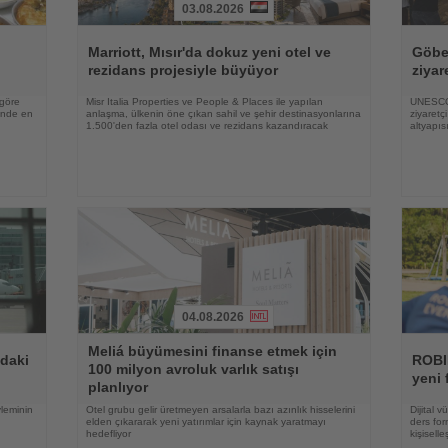
03.08.2026
Haberi
Haberi
Oku
Oku
Marriott, Mısır'da dokuz yeni otel ve
Göbek
rezidans projesiyle büyüyor
ziyar
 göre
Misr Italia Properties ve People & Places ile yapılan
UNESCO 
rinde en
anlaşma, ülkenin öne çıkan sahil ve şehir destinasyonlarına
ziyaretç
1.500'den fazla otel odası ve rezidans kazandıracak
altyapıs
04.08.2026
Haberi
Haberi
Meliá büyümesini finanse etmek için
Oku
Oku
ndaki
ROBI
100 milyon avroluk varlık satışı
yeni 
planlıyor
yleminin
Otel grubu gelir üretmeyen arsalarla bazı azınlık hisselerini
Dijital 
elden çıkararak yeni yatırımlar için kaynak yaratmayı
ders for
hedefliyor
kişisell