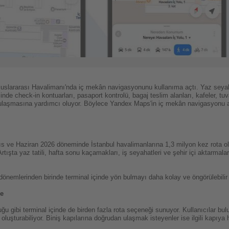
slararası Havalimanı'nda iç mekân navigasyonunu kullanıma açtı. Yaz seyah
çinde check-in kontuarları, pasaport kontrolü, bagaj teslim alanları, kafeler, tu
a ulaşmasına yardımcı oluyor. Böylece Yandex Maps'in iç mekân navigasyonu ar
ayıs ve Haziran 2026 döneminde İstanbul havalimanlarına 1,3 milyon kez rota 
Artışta yaz tatili, hafta sonu kaçamakları, iş seyahatleri ve şehir içi aktarmala
önemlerinden birinde terminal içinde yön bulmayı daha kolay ve öngörülebilir
me
u gibi terminal içinde de birden fazla rota seçeneği sunuyor. Kullanıcılar bulu
a oluşturabiliyor. Biniş kapılarına doğrudan ulaşmak isteyenler ise ilgili kapıya