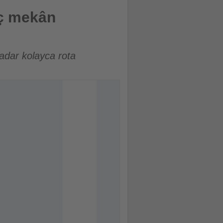
iç mekân
kadar kolayca rota