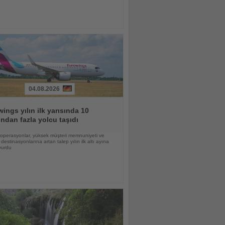
04.08.2026
ings yılın ilk yarısında 10
ndan fazla yolcu taşıdı
lı operasyonlar, yüksek müşteri memnuniyeti ve
destinasyonlarına artan talep yılın ilk altı ayına
vurdu