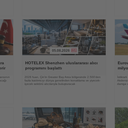
05.08.2026
Haberi
Haberi
Oku
Oku
ara
HOTELEX Shenzhen uluslararası alıcı
Eurow
rir
programını başlattı
milyo
arısının
2026 fuarı, Çin'in Greater Bay Area bölgesinde 2.500'den
İstikrar
acağı
fazla katılımcıyı dünya genelinden konaklama ve yiyecek-
Akdeniz 
içecek sektörü alıcılarıyla buluşturacak
damga 