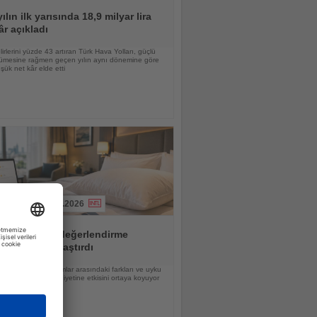
ılın ilk yarısında 18,9 milyar lira
âr açıkladı
lirlerini yüzde 43 artıran Türk Hava Yolları, güçlü
yümesine rağmen geçen yılın aynı dönemine göre
ük net kâr elde etti
04.08.2026
ırma 20 otel değerlendirme
ormunu karşılaştırdı
a sıralama, platformlar arasındaki farkları ve uyku
un misafir memnuniyetine etkisini ortaya koyuyor