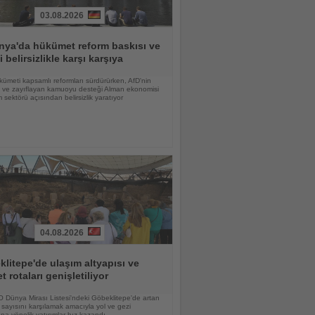
03.08.2026
nya'da hükümet reform baskısı ve
i belirsizlikle karşı karşıya
ümeti kapsamlı reformları sürdürürken, AfD'nin
şi ve zayıflayan kamuoyu desteği Alman ekonomisi
m sektörü açısından belirsizlik yaratıyor
04.08.2026
litepe'de ulaşım altyapısı ve
et rotaları genişletiliyor
Dünya Mirası Listesi'ndeki Göbeklitepe'de artan
i sayısını karşılamak amacıyla yol ve gezi
ına yönelik yatırımlar hız kazandı