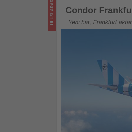
ULUSLARARASI
sizler
Condor Frankfurt-Kahire arası
Condor Frankfurt
için
Yeni hat, Frankfurt akta
turizmde
olup
bitenleri
takip
ediyor!