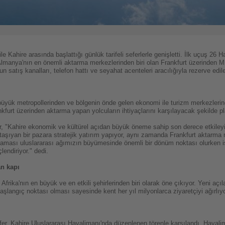
le Kahire arasında başlattığı günlük tarifeli seferlerle genişletti. İlk uçuş 26 H
, Almanya'nın en önemli aktarma merkezlerinden biri olan Frankfurt üzerinden M
n satış kanalları, telefon hattı ve seyahat acenteleri aracılığıyla rezerve edile
 büyük metropollerinden ve bölgenin önde gelen ekonomi ile turizm merkezlerind
Frankfurt üzerinden aktarma yapan yolcuların ihtiyaçlarını karşılayacak şekilde p
, "Kahire ekonomik ve kültürel açıdan büyük öneme sahip son derece etkileyic
aşıyan bir pazara stratejik yatırım yapıyor, aynı zamanda Frankfurt aktarma 
aması uluslararası ağımızın büyümesinde önemli bir dönüm noktası olurken iş
endiriyor." dedi.
an kapı
rika'nın en büyük ve en etkili şehirlerinden biri olarak öne çıkıyor. Yeni açı
başlangıç noktası olması sayesinde kent her yıl milyonlarca ziyaretçiyi ağırlıyo
efer, Kahire Uluslararası Havalimanı'nda düzenlenen törenle karşılandı. Havalim