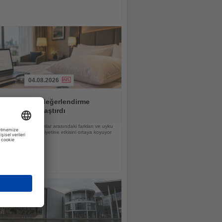
04.08.2026
ırma 20 otel değerlendirme
ormunu karşılaştırdı
a sıralama, platformlar arasındaki farkları ve uyku
un misafir memnuniyetine etkisini ortaya koyuyor