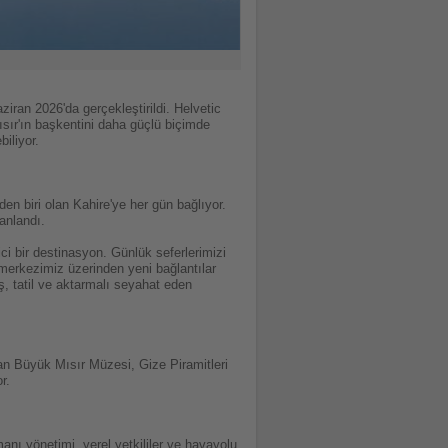
aziran 2026'da gerçekleştirildi. Helvetic
ısır'ın başkentini daha güçlü biçimde
biliyor.
en biri olan Kahire'ye her gün bağlıyor.
lanlandı.
i bir destinasyon. Günlük seferlerimizi
merkezimiz üzerinden yeni bağlantılar
, tatil ve aktarmalı seyahat eden
lan Büyük Mısır Müzesi, Gize Piramitleri
r.
anı yönetimi, yerel yetkililer ve havayolu