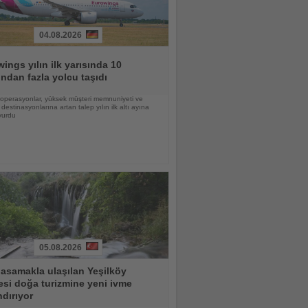
04.08.2026
ings yılın ilk yarısında 10
ndan fazla yolcu taşıdı
lı operasyonlar, yüksek müşteri memnuniyeti ve
destinasyonlarına artan talep yılın ilk altı ayına
vurdu
05.08.2026
asamakla ulaşılan Yeşilköy
esi doğa turizmine yeni ivme
dırıyor