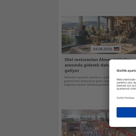
04.08.2026
Haberi
Otel restoranları Alman tatilciler
Oku
arasında giderek daha popüler hal
geliyor
Almanlar seyahat planlarını giderek daha fazla otell
gastronomi anlayışına göre yapıyor, otel restoranlar
bağımsız lezzet destinasyonlarına dönüşüyor