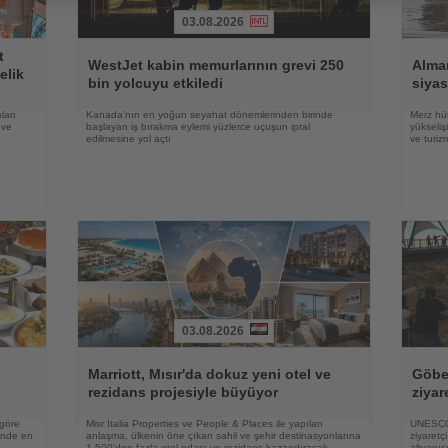
03.08.2026
Haberi
Haberi
t
Oku
Oku
WestJet kabin memurlarının grevi 250
Alma
elik
bin yolcuyu etkiledi
siyas
ları
Kanada'nın en yoğun seyahat dönemlerinden birinde
Merz hük
 ve
başlayan iş bırakma eylemi yüzlerce uçuşun iptal
yükseli
edilmesine yol açtı
ve turiz
03.08.2026
Haberi
Haberi
Oku
Oku
Marriott, Mısır'da dokuz yeni otel ve
Göbek
rezidans projesiyle büyüyor
ziyar
 göre
Misr Italia Properties ve People & Places ile yapılan
UNESCO 
rinde en
anlaşma, ülkenin öne çıkan sahil ve şehir destinasyonlarına
ziyaretç
1.500'den fazla otel odası ve rezidans kazandıracak
altyapıs