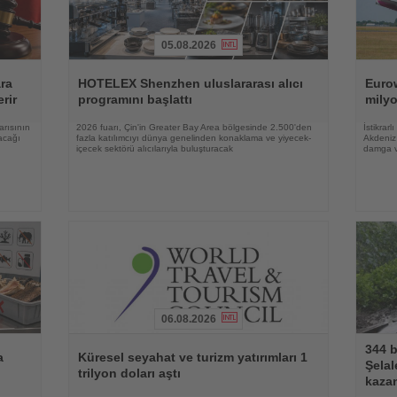
05.08.2026
Haberi
Haberi
Oku
Oku
ara
HOTELEX Shenzhen uluslararası alıcı
Eurow
rir
programını başlattı
milyo
arısının
2026 fuarı, Çin'in Greater Bay Area bölgesinde 2.500'den
İstikrar
acağı
fazla katılımcıyı dünya genelinden konaklama ve yiyecek-
Akdeniz 
içecek sektörü alıcılarıyla buluşturacak
damga 
06.08.2026
Haberi
Haberi
344 b
Oku
Oku
a
Küresel seyahat ve turizm yatırımları 1
Şelal
trilyon doları aştı
kazan