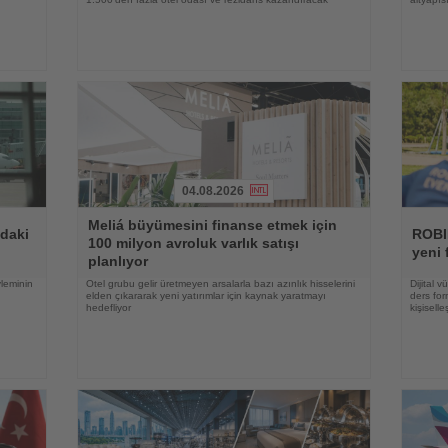
04.08.2026
Haberi
Haberi
Meliá büyümesini finanse etmek için
Oku
Oku
ndaki
ROBI
100 milyon avroluk varlık satışı
yeni 
planlıyor
yleminin
Otel grubu gelir üretmeyen arsalarla bazı azınlık hisselerini
Dijital 
elden çıkararak yeni yatırımlar için kaynak yaratmayı
ders for
hedefliyor
kişisell