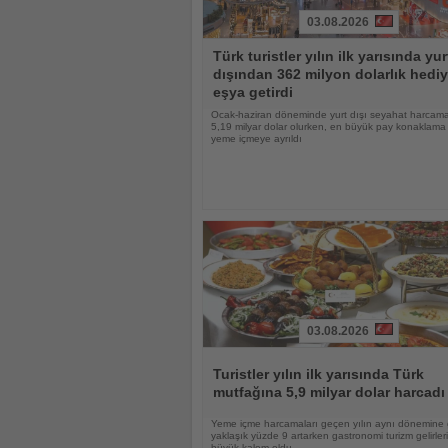
03.08.2026
Haberi
Türk turistler yılın ilk yarısında yur
Oku
dışından 362 milyon dolarlık hediy
eşya getirdi
Ocak-haziran döneminde yurt dışı seyahat harcama
5,19 milyar dolar olurken, en büyük pay konaklama
yeme içmeye ayrıldı
03.08.2026
Haberi
Oku
Turistler yılın ilk yarısında Türk
mutfağına 5,9 milyar dolar harcadı
Yeme içme harcamaları geçen yılın aynı dönemine
yaklaşık yüzde 9 artarken gastronomi turizm gelirle
büyük kalem oldu