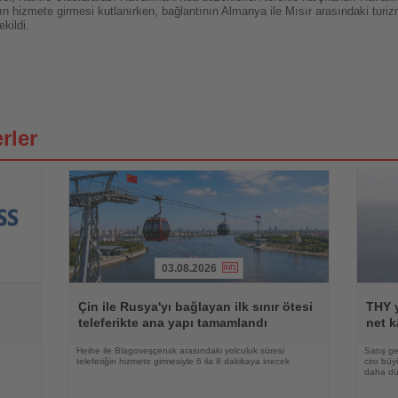
attın hizmete girmesi kutlanırken, bağlantının Almanya ile Mısır arasındaki turizm
kildi.
rler
03.08.2026
Haberi
Haberi
Oku
Oku
Çin ile Rusya'yı bağlayan ilk sınır ötesi
THY y
teleferikte ana yapı tamamlandı
net k
e
Heihe ile Blagoveşçensk arasındaki yolculuk süresi
Satış ge
teleferiğin hizmete girmesiyle 6 ila 8 dakikaya inecek
ciro bü
daha düş