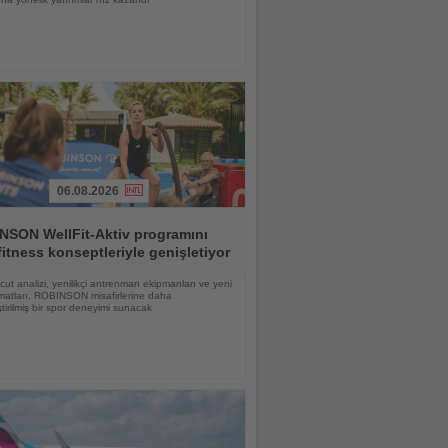
06.08.2026
NSON WellFit-Aktiv programını
fitness konseptleriyle genişletiyor
vücut analizi, yenilikçi antrenman ekipmanları ve yeni
matları, ROBINSON misafirlerine daha
eştirilmiş bir spor deneyimi sunacak