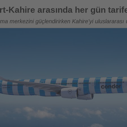
nda her gün tarifeli uçuş başlattı
-Kahire arasında her gün tarife
rma merkezini güçlendirirken Kahire'yi uluslararası