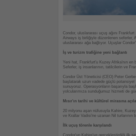
Condor, uluslararası uçuş ağını Frankfurt i
Airways iş birliğiyle düzenlenen seferler
uluslararası ağa bağlıyor. Uçuşlar Condor'u
İş ve turizm trafiğine yeni bağlantı
Yeni hat, Frankfurt'u Kuzey Afrika'nın en
Seferler, iş insanlarının, tatilcilerin ve 
Condor Üst Yöneticisi (CEO) Peter Gerber
başlatarak uzun vadede güçlü potansiyel t
sunuyoruz. Operasyonların başarıyla başl
yolcularımıza sunduğumuz hizmeti de güçl
Mısır'ın tarihi ve kültürel mirasına açıl
20 milyonu aşan nüfusuyla Kahire, Kuzey Af
ve Krallar Vadisi'ne uzanan Nil turlarının 
İlk uçuş törenle karşılandı
Condor'un Kahire'ye gerçekleştirdiği ilk s