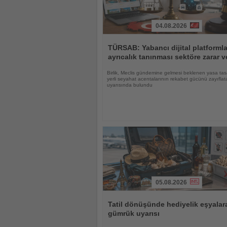
04.08.2026
Haberi
Oku
TÜRSAB: Yabancı dijital platforml
ayrıcalık tanınması sektöre zarar ve
Birlik, Meclis gündemine gelmesi beklenen yasa tas
yerli seyahat acentalarının rekabet gücünü zayıflat
uyarısında bulundu
05.08.2026
Haberi
Oku
Tatil dönüşünde hediyelik eşyalar
gümrük uyarısı