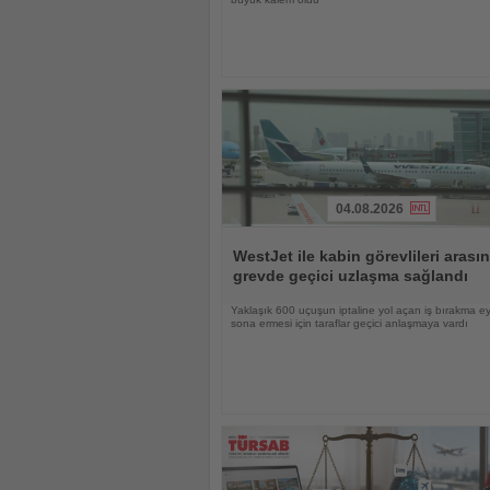
04.08.2026
Haberi
Oku
WestJet ile kabin görevlileri arası
grevde geçici uzlaşma sağlandı
Yaklaşık 600 uçuşun iptaline yol açan iş bırakma e
sona ermesi için taraflar geçici anlaşmaya vardı