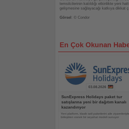
temsilcilerinin katıldığı etkinlikte yeni h
gelişmesine sağlayacağı katkıya dikkat çe
Görsel
: © Condor
En Çok Okunan Habe
03.08.2026
Haberi
SunExpress Holidays paket tur
Oku
satışlarına yeni bir dağıtım kanalı
kazandırıyor
Yeni platform, klasik tatil paketlerini aile ziyaretleriyl
birleştiren esnek bir seyahat modeli sunuyor