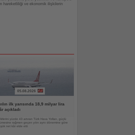
 hareketliliği ve ekonomik ilişkilerin
05.08.2026
ılın ilk yarısında 18,9 milyar lira
âr açıkladı
lirlerini yüzde 43 artıran Türk Hava Yolları, güçlü
yümesine rağmen geçen yılın aynı dönemine göre
ük net kâr elde etti