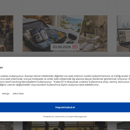
03.08.2026
Haberi
Haberi
Oku
Oku
Ving araştırdı: İsveçli turistler tatilde en
Araşt
e
çok hangi ayrıntılara önem veriyor?
platf
erin
İsveçli tatilciler valizlerine en sık kahve koyarken, otel
Yeni met
ı ise
odalarındaki ücretsiz ürünleri yanlarına almamalarıyla da
konforun
dikkat çekiyor