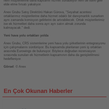
hem müşterilerine daha kapsamlı hizmet sunabiliyor hem de ilave gelir
elde etme fırsatı yakalıyor.
Anex Grubu Satış Direktörü Hakan Gürova, "Seyahat acentesi
ortaklarımız müşterilerine daha hizmet odaklı bir danışmanlık sunarken
aynı zamanda komisyon gelirlerini de artırabilecek. Ortak müşterilerimiz
ise ek hizmetleri daha sonra ayrı ayrı satın almak zorunda
kalmayacak." dedi.
Yeni hava yolu ortakları yolda
Anex Grubu, CRS sistemlerine yeni hava yolu şirketlerinin entegrasyonu
için çalışmalarını sürdürüyor. Bu kapsamda planlanan yeni iş ortakları
arasında Eurowings de bulunuyor. Böylece doğrudan rezervasyon
sırasında sunulan ek hizmetlerin kapsamının daha da genişletilmesi
hedefleniyor.
Görsel
: © Anex
En Çok Okunan Haberler