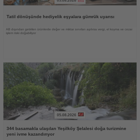
05.08.2026
Haberi
Oku
Tatil dönüşünde hediyelik eşyalara gümrük uyarısı
AB dışından getirilen ürünlerde değer ve miktar sınırları aşılırsa vergi, el koyma ve cezai
işlem riski doğabiliyor
05.08.2026
Haberi
Oku
344 basamakla ulaşılan Yeşilköy Şelalesi doğa turizmine
yeni ivme kazandırıyor