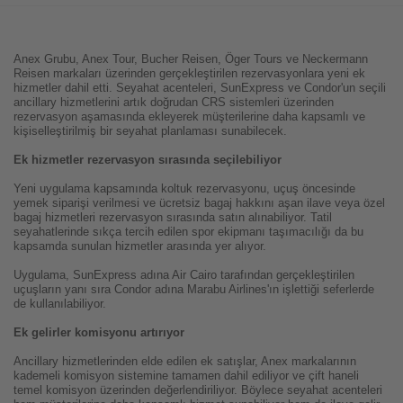
Anex Grubu, Anex Tour, Bucher Reisen, Öger Tours ve Neckermann
Reisen markaları üzerinden gerçekleştirilen rezervasyonlara yeni ek
hizmetler dahil etti. Seyahat acenteleri, SunExpress ve Condor'un seçili
ancillary hizmetlerini artık doğrudan CRS sistemleri üzerinden
rezervasyon aşamasında ekleyerek müşterilerine daha kapsamlı ve
kişiselleştirilmiş bir seyahat planlaması sunabilecek.
Ek hizmetler rezervasyon sırasında seçilebiliyor
Yeni uygulama kapsamında koltuk rezervasyonu, uçuş öncesinde
yemek siparişi verilmesi ve ücretsiz bagaj hakkını aşan ilave veya özel
bagaj hizmetleri rezervasyon sırasında satın alınabiliyor. Tatil
seyahatlerinde sıkça tercih edilen spor ekipmanı taşımacılığı da bu
kapsamda sunulan hizmetler arasında yer alıyor.
Uygulama, SunExpress adına Air Cairo tarafından gerçekleştirilen
uçuşların yanı sıra Condor adına Marabu Airlines'ın işlettiği seferlerde
de kullanılabiliyor.
Ek gelirler komisyonu artırıyor
Ancillary hizmetlerinden elde edilen ek satışlar, Anex markalarının
kademeli komisyon sistemine tamamen dahil ediliyor ve çift haneli
temel komisyon üzerinden değerlendiriliyor. Böylece seyahat acenteleri