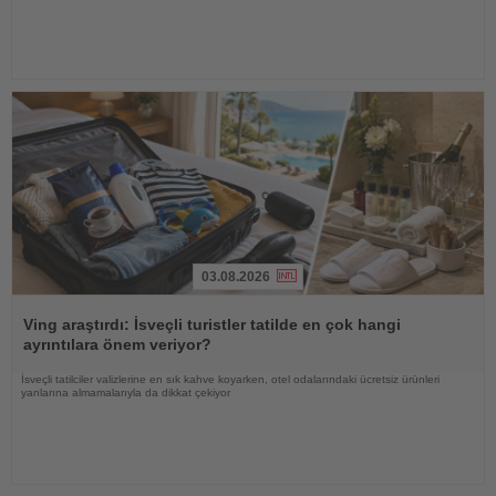
03.08.2026
Haberi
Oku
Ving araştırdı: İsveçli turistler tatilde en çok hangi
ayrıntılara önem veriyor?
İsveçli tatilciler valizlerine en sık kahve koyarken, otel odalarındaki ücretsiz ürünleri
yanlarına almamalarıyla da dikkat çekiyor