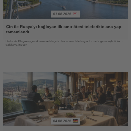
03.08.2026
Haberi
Oku
Çin ile Rusya'yı bağlayan ilk sınır ötesi teleferikte ana yapı
tamamlandı
Heihe ile Blagoveşçensk arasındaki yolculuk süresi teleferiğin hizmete girmesiyle 6 ila 8
dakikaya inecek
04.08.2026
Haberi