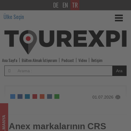
DE
EN
TR
Anex
Ülke Seçin
markalarının
CRS
rezervasyon
sistemlerine
Ana Sayfa
Bülten Almak İstiyorum
Podcast
Video
İletişim
ek
Ara
hizmet
entegrasyonu
01.07.2026
başladı
-
ALMANYA
Tourexpi,
Anex markalarının CRS
Anex markalarının CRS rezervasyon sistemlerine ek hizmet
entegrasyonu başladı