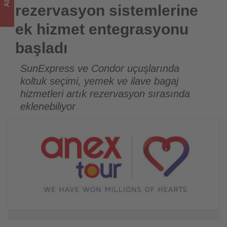
sizler
rezervasyon sistemlerine
için
ek hizmet entegrasyonu
turizmde
başladı
olup
SunExpress ve Condor uçuşlarında
koltuk seçimi, yemek ve ilave bagaj
bitenleri
hizmetleri artık rezervasyon sırasında
takip
eklenebiliyor
ediyor!