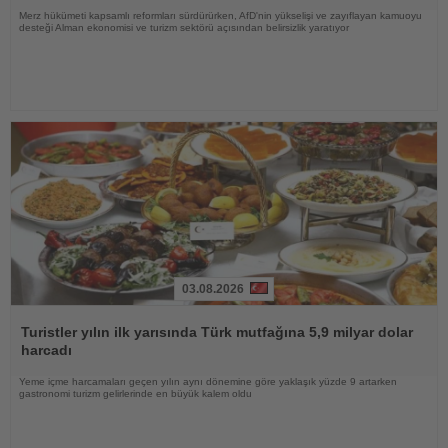
Merz hükümeti kapsamlı reformları sürdürürken, AfD'nin yükselişi ve zayıflayan kamuoyu
desteği Alman ekonomisi ve turizm sektörü açısından belirsizlik yaratıyor
03.08.2026
Haberi
Oku
Turistler yılın ilk yarısında Türk mutfağına 5,9 milyar dolar
harcadı
Yeme içme harcamaları geçen yılın aynı dönemine göre yaklaşık yüzde 9 artarken
gastronomi turizm gelirlerinde en büyük kalem oldu