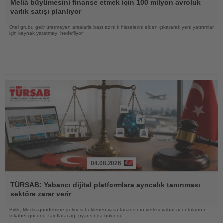
Oku
Meliá büyümesini finanse etmek için 100 milyon avroluk
varlık satışı planlıyor
Otel grubu gelir üretmeyen arsalarla bazı azınlık hisselerini elden çıkararak yeni yatırımlar
için kaynak yaratmayı hedefliyor
04.08.2026
Haberi
Oku
TÜRSAB: Yabancı dijital platformlara ayrıcalık tanınması
sektöre zarar verir
Birlik, Meclis gündemine gelmesi beklenen yasa tasarısının yerli seyahat acentalarının
rekabet gücünü zayıflatacağı uyarısında bulundu