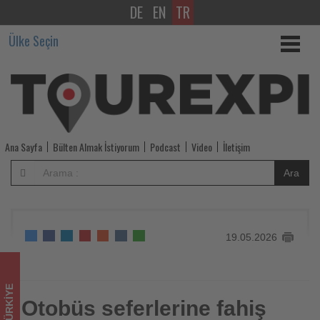
DE
EN
TR
Otobüs
Ülke Seçin
seferlerine
fahiş
fiyat
denetimi
Ana Sayfa
Bülten Almak İstiyorum
Podcast
Video
İletişim
-
Ara
Tourexpi,
sizler
19.05.2026
için
turizmde
TÜRKIYE
olup
Otobüs seferlerine fahiş
Otobüs seferlerine fahiş fiyat denetimi