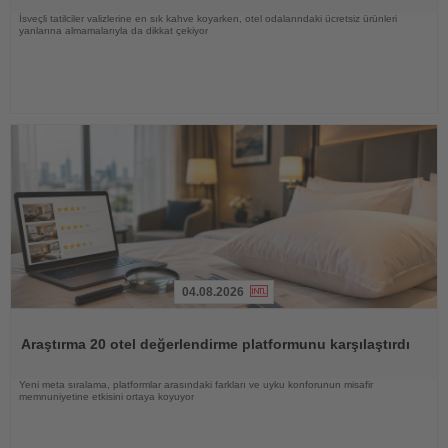
İsveçli tatilciler valizlerine en sık kahve koyarken, otel odalarındaki ücretsiz ürünleri
yanlarına almamalarıyla da dikkat çekiyor
04.08.2026
Haberi
Oku
Araştırma 20 otel değerlendirme platformunu karşılaştırdı
Yeni meta sıralama, platformlar arasındaki farkları ve uyku konforunun misafir
memnuniyetine etkisini ortaya koyuyor