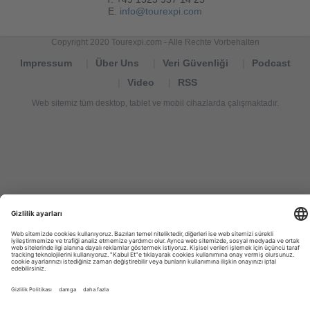
E.
info@tourexpi.com
Copyright 2020 Tourexpi.com - Alle Rechte Vorbehalten
Impressum
Über Uns
Veri Güvenliği
Podcast
Video
RSS
Web sitemiz tüm desktop, tablet ve mobil cihazlarda çalışmaktadır.
Tourexpi,
turizm
haberleri,
Reisebüros,
tourism
news,
noticias
de
turismo,
Tourismus
Nachrichten,
новости
туризма,
travel