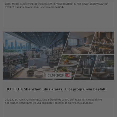
Birlik, Meclis gündemine gelmesi beklenen yasa tasarısının yerli seyahat acentalarının
rekabet gücünü zayıflatacağı uyarısında bulundu
05.08.2026
Haberi
Oku
HOTELEX Shenzhen uluslararası alıcı programını başlattı
2026 fuarı, Çin'in Greater Bay Area bölgesinde 2.500'den fazla katılımcıyı dünya
genelinden konaklama ve yiyecek-içecek sektörü alıcılarıyla buluşturacak