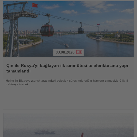
03.08.2026
Haberi
Oku
Çin ile Rusya'yı bağlayan ilk sınır ötesi teleferikte ana yapı
tamamlandı
Heihe ile Blagoveşçensk arasındaki yolculuk süresi teleferiğin hizmete girmesiyle 6 ila 8
dakikaya inecek