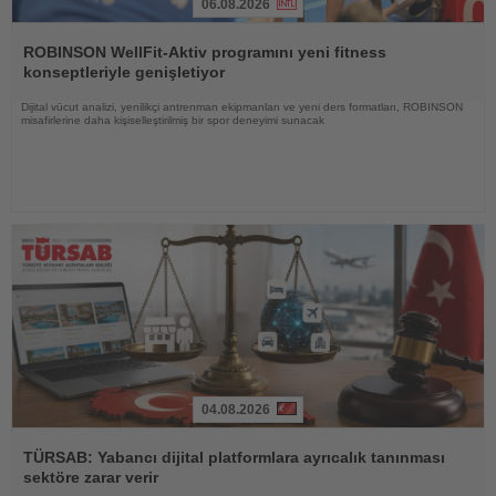
06.08.2026
Haberi
Oku
ROBINSON WellFit-Aktiv programını yeni fitness
konseptleriyle genişletiyor
Dijital vücut analizi, yenilikçi antrenman ekipmanları ve yeni ders formatları, ROBINSON
misafirlerine daha kişiselleştirilmiş bir spor deneyimi sunacak
04.08.2026
Haberi
Oku
TÜRSAB: Yabancı dijital platformlara ayrıcalık tanınması
sektöre zarar verir