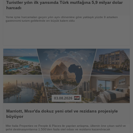
Oku
Turistler yılın ilk yarısında Türk mutfağına 5,9 milyar dolar
harcadı
Yeme içme harcamaları geçen yılın aynı dönemine göre yaklaşık yüzde 9 artarken
gastronomi turizm gelirlerinde en büyük kalem oldu
03.08.2026
Haberi
Oku
Marriott, Mısır'da dokuz yeni otel ve rezidans projesiyle
büyüyor
Misr Italia Properties ve People & Places ile yapılan anlaşma, ülkenin öne çıkan sahil ve
şehir destinasyonlarına 1.500'den fazla otel odası ve rezidans kazandıracak