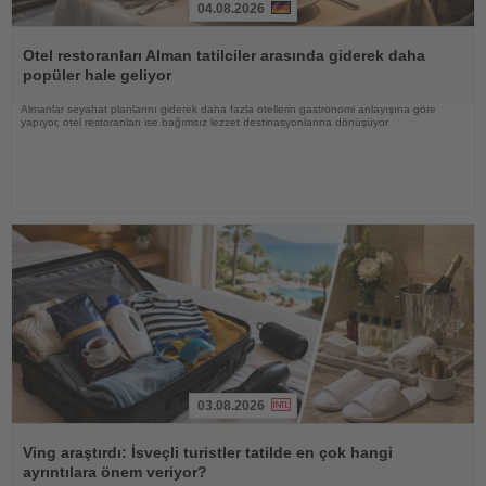
04.08.2026
Haberi
Oku
Otel restoranları Alman tatilciler arasında giderek daha
popüler hale geliyor
Almanlar seyahat planlarını giderek daha fazla otellerin gastronomi anlayışına göre
yapıyor, otel restoranları ise bağımsız lezzet destinasyonlarına dönüşüyor
03.08.2026
Haberi
Oku
Ving araştırdı: İsveçli turistler tatilde en çok hangi
ayrıntılara önem veriyor?