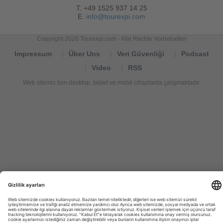
T. +49 1525 937 14 25
E.
info@tourexpi.com
Copyright 2020 Tourexpi.com - Alle Rechte Vorbehalten
Impressum
Über Uns
Veri Güvenliği
Podcast
Video
RSS
Web sitemiz tüm desktop, tablet ve mobil cihazlarda çalışmaktadır.
Tourexpi,
turizm
haberleri,
Reisebüros,
tourism
news,
noticias
de
turismo,
Tourismus
Nachrichten,
новости
туризма,
travel