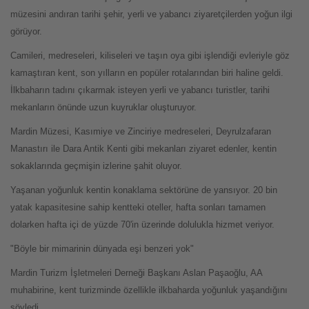
müzesini andıran tarihi şehir, yerli ve yabancı ziyaretçilerden yoğun ilgi
görüyor.
Camileri, medreseleri, kiliseleri ve taşın oya gibi işlendiği evleriyle göz
kamaştıran kent, son yılların en popüler rotalarından biri haline geldi.
İlkbaharın tadını çıkarmak isteyen yerli ve yabancı turistler, tarihi
mekanların önünde uzun kuyruklar oluşturuyor.
Mardin Müzesi, Kasımiye ve Zinciriye medreseleri, Deyrulzafaran
Manastırı ile Dara Antik Kenti gibi mekanları ziyaret edenler, kentin
sokaklarında geçmişin izlerine şahit oluyor.
Yaşanan yoğunluk kentin konaklama sektörüne de yansıyor. 20 bin
yatak kapasitesine sahip kentteki oteller, hafta sonları tamamen
dolarken hafta içi de yüzde 70'in üzerinde dolulukla hizmet veriyor.
"Böyle bir mimarinin dünyada eşi benzeri yok"
Mardin Turizm İşletmeleri Derneği Başkanı Aslan Paşaoğlu, AA
muhabirine, kent turizminde özellikle ilkbaharda yoğunluk yaşandığını
söyledi.