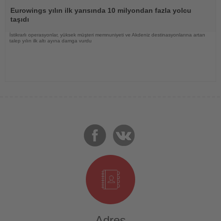
Haberi
Oku
Eurowings yılın ilk yarısında 10 milyondan fazla yolcu
taşıdı
İstikrarlı operasyonlar, yüksek müşteri memnuniyeti ve Akdeniz destinasyonlarına artan
talep yılın ilk altı ayına damga vurdu
Adres