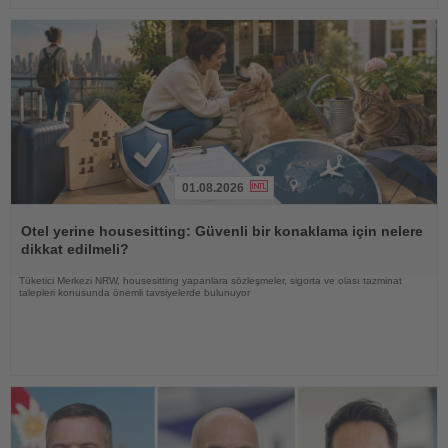
01.08.2026
Haberi
Oku
Otel yerine housesitting: Güvenli bir konaklama için nelere
dikkat edilmeli?
Tüketici Merkezi NRW, housesitting yapanlara sözleşmeler, sigorta ve olası tazminat
talepleri konusunda önemli tavsiyelerde bulunuyor