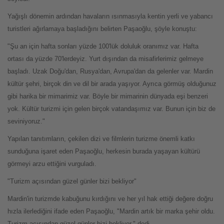
Yağışlı dönemin ardından havaların ısınmasıyla kentin yerli ve yabancı
turistleri ağırlamaya başladığını belirten Paşaoğlu, şöyle konuştu:
"Şu an için hafta sonları yüzde 100'lük doluluk oranımız var. Hafta
ortası da yüzde 70'lerdeyiz. Yurt dışından da misafirlerimiz gelmeye
başladı. Uzak Doğu'dan, Rusya'dan, Avrupa'dan da gelenler var. Mardin
kültür şehri, birçok din ve dil bir arada yaşıyor. Ayrıca görmüş olduğunuz
gibi harika bir mimarimiz var. Böyle bir mimarinin dünyada eşi benzeri
yok. Kültür turizmi için gelen birçok vatandaşımız var. Bunun için biz de
seviniyoruz."
Yapılan tanıtımların, çekilen dizi ve filmlerin turizme önemli katkı
sunduğuna işaret eden Paşaoğlu, herkesin burada yaşayan kültürü
görmeyi arzu ettiğini vurguladı.
"Turizm açısından güzel günler bizi bekliyor"
Mardin'in turizmde kabuğunu kırdığını ve her yıl hak ettiği değere doğru
hızla ilerlediğini ifade eden Paşaoğlu, "Mardin artık bir marka şehir oldu.
Turizm açısından güzel günler bizi bekliyor." dedi.