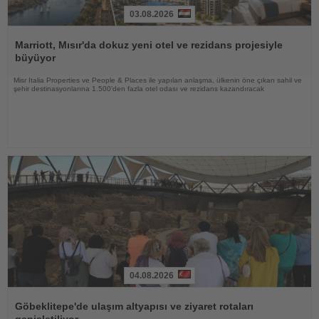
03.08.2026
Haberi
Oku
Marriott, Mısır'da dokuz yeni otel ve rezidans projesiyle
büyüyor
Misr Italia Properties ve People & Places ile yapılan anlaşma, ülkenin öne çıkan sahil ve
şehir destinasyonlarına 1.500'den fazla otel odası ve rezidans kazandıracak
04.08.2026
Haberi
Oku
Göbeklitepe'de ulaşım altyapısı ve ziyaret rotaları
genişletiliyor