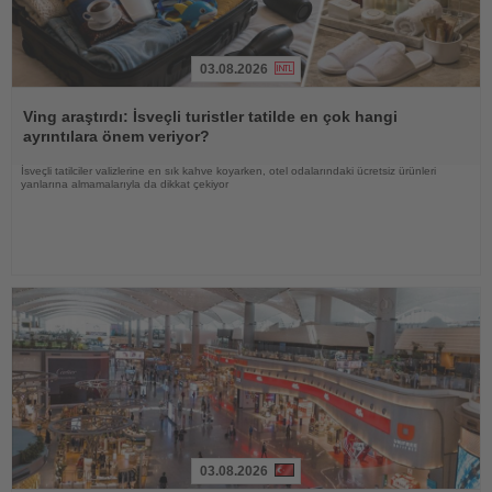
03.08.2026
Haberi
Oku
Ving araştırdı: İsveçli turistler tatilde en çok hangi
ayrıntılara önem veriyor?
İsveçli tatilciler valizlerine en sık kahve koyarken, otel odalarındaki ücretsiz ürünleri
yanlarına almamalarıyla da dikkat çekiyor
03.08.2026