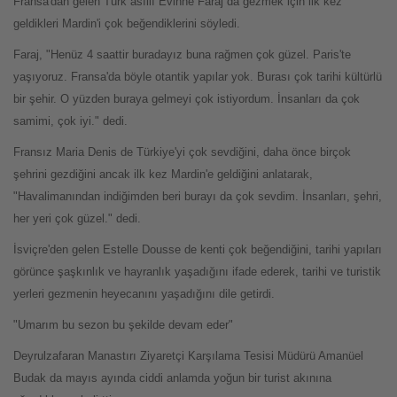
Fransa'dan gelen Türk asıllı Evinne Faraj da gezmek için ilk kez
geldikleri Mardin'i çok beğendiklerini söyledi.
Faraj, "Henüz 4 saattir buradayız buna rağmen çok güzel. Paris'te
yaşıyoruz. Fransa'da böyle otantik yapılar yok. Burası çok tarihi kültürlü
bir şehir. O yüzden buraya gelmeyi çok istiyordum. İnsanları da çok
samimi, çok iyi." dedi.
Fransız Maria Denis de Türkiye'yi çok sevdiğini, daha önce birçok
şehrini gezdiğini ancak ilk kez Mardin'e geldiğini anlatarak,
"Havalimanından indiğimden beri burayı da çok sevdim. İnsanları, şehri,
her yeri çok güzel." dedi.
İsviçre'den gelen Estelle Dousse de kenti çok beğendiğini, tarihi yapıları
görünce şaşkınlık ve hayranlık yaşadığını ifade ederek, tarihi ve turistik
yerleri gezmenin heyecanını yaşadığını dile getirdi.
"Umarım bu sezon bu şekilde devam eder"
Deyrulzafaran Manastırı Ziyaretçi Karşılama Tesisi Müdürü Amanüel
Budak da mayıs ayında ciddi anlamda yoğun bir turist akınına