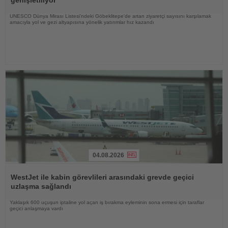
UNESCO Dünya Mirası Listesi'ndeki Göbeklitepe'de artan ziyaretçi sayısını karşılamak
amacıyla yol ve gezi altyapısına yönelik yatırımlar hız kazandı
04.08.2026
Haberi
Oku
WestJet ile kabin görevlileri arasındaki grevde geçici
uzlaşma sağlandı
Yaklaşık 600 uçuşun iptaline yol açan iş bırakma eyleminin sona ermesi için taraflar
geçici anlaşmaya vardı