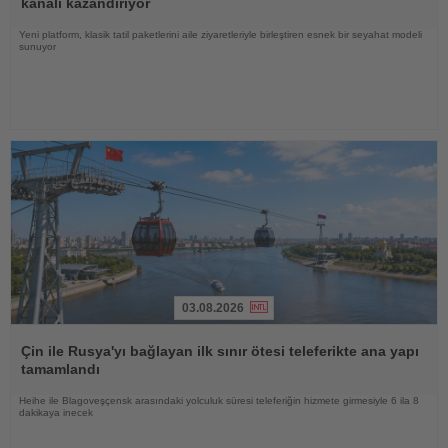
kanalı kazandırıyor
Yeni platform, klasik tatil paketlerini aile ziyaretleriyle birleştiren esnek bir seyahat modeli
sunuyor
03.08.2026
Haberi
Oku
Çin ile Rusya'yı bağlayan ilk sınır ötesi teleferikte ana yapı
tamamlandı
Heihe ile Blagoveşçensk arasındaki yolculuk süresi teleferiğin hizmete girmesiyle 6 ila 8
dakikaya inecek