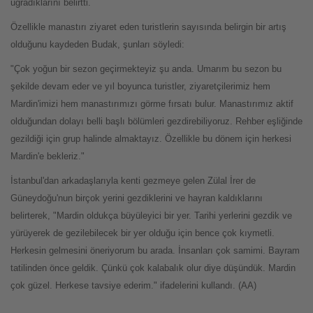
uğradıklarını belirtti.
Özellikle manastırı ziyaret eden turistlerin sayısında belirgin bir artış
olduğunu kaydeden Budak, şunları söyledi:
"Çok yoğun bir sezon geçirmekteyiz şu anda. Umarım bu sezon bu
şekilde devam eder ve yıl boyunca turistler, ziyaretçilerimiz hem
Mardin'imizi hem manastırımızı görme fırsatı bulur. Manastırımız aktif
olduğundan dolayı belli başlı bölümleri gezdirebiliyoruz. Rehber eşliğinde
gezildiği için grup halinde almaktayız. Özellikle bu dönem için herkesi
Mardin'e bekleriz."
İstanbul'dan arkadaşlarıyla kenti gezmeye gelen Zülal İrer de
Güneydoğu'nun birçok yerini gezdiklerini ve hayran kaldıklarını
belirterek, "Mardin oldukça büyüleyici bir yer. Tarihi yerlerini gezdik ve
yürüyerek de gezilebilecek bir yer olduğu için bence çok kıymetli.
Herkesin gelmesini öneriyorum bu arada. İnsanları çok samimi. Bayram
tatilinden önce geldik. Çünkü çok kalabalık olur diye düşündük. Mardin
çok güzel. Herkese tavsiye ederim." ifadelerini kullandı. (AA)