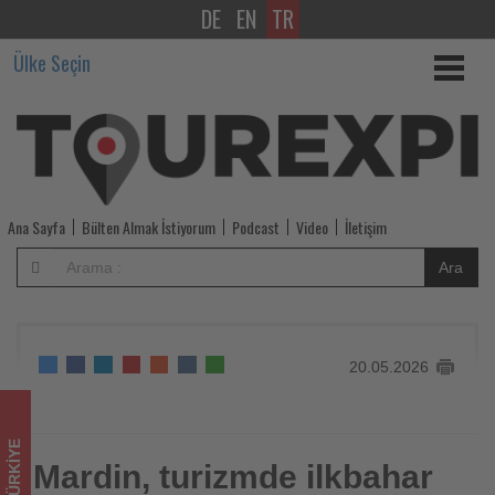
DE
EN
TR
Mardin,
Ülke Seçin
turizmde
ilkbahar
bereketini
yaşıyor
Ana Sayfa
Bülten Almak İstiyorum
Podcast
Video
İletişim
-
Ara
Tourexpi,
sizler
20.05.2026
için
turizmde
TÜRKIYE
olup
Mardin, turizmde ilkbahar
Mardin, turizmde ilkbahar bereketini yaşıyor