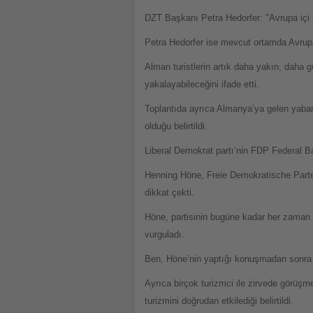
DZT Başkanı Petra Hedorfer: "Avrupa içi 
Petra Hedorfer ise mevcut ortamda Avrupa 
Alman turistlerin artık daha yakın, daha gü
yakalayabileceğini ifade etti.
Toplantıda ayrıca Almanya’ya gelen yabanc
olduğu belirtildi.
Liberal Demokrat partı’nin FDP Federal
Henning Höne, Freie Demokratische Parte
dikkat çekti.
Höne, partisinin bugüne kadar her zaman 
vurguladı.
Ben, Höne’nin yaptığı konuşmadan sonra Be
Ayrıca birçok turizmci ile zirvede görüş
turizmini doğrudan etkilediği belirtildi.