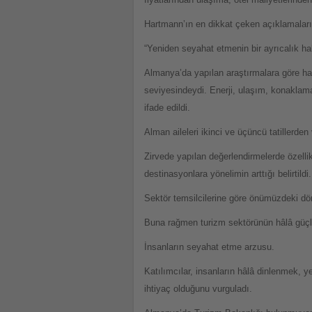
Hartmann’ın en dikkat çeken açıklamaların
“Yeniden seyahat etmenin bir ayrıcalık hal
Almanya’da yapılan araştırmalara göre hal
seviyesindeydi. Enerji, ulaşım, konaklama,
ifade edildi.
Alman aileleri ikinci ve üçüncü tatillerde
Zirvede yapılan değerlendirmelerde özellikl
destinasyonlara yönelimin arttığı belirtildi.
Sektör temsilcilerine göre önümüzdeki dö
Buna rağmen turizm sektörünün hâlâ güçlü 
İnsanların seyahat etme arzusu.
Katılımcılar, insanların hâlâ dinlenmek,
ihtiyaç olduğunu vurguladı.