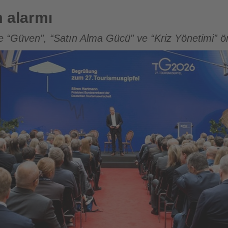
m alarmı
e “Güven”, “Satın Alma Gücü” ve “Kriz Yönetimi” ön