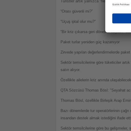
Turistler artık yalnızca “Nereye gideceği
“Orası güvenli mi?”
“Uçuş iptal olur mu?”
“Bir kriz çıkarsa geri dönebilir miyim?” so
Paket turlar yeniden güç kazanıyor
Zirvede yapılan değerlendirmelerde paket
Sektör temsilcilerine göre tüketiciler art
satın alıyor.
Özellikle ailelerin kriz anında ulaşabilece
QTA Sözcüsü Thomas Bösl: "Seyahat ace
Thomas Bösl, özellikle Birleşik Arap Emirl
Bazı dönemlerde tur operatörlerinin çağrı 
insandan destek almak istediğini ifade ett
Sektör temsilcilerine göre bu gelişmeler,