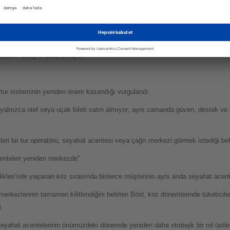
m?” sorusunu değil;
rularını da aynı anda soruyor.
 tur sisteminin yeniden önem kazandığı vurgulandı.
ık yalnızca otel veya uçak bileti satın almıyor; aynı zamanda güven, destek ve 
kleri bir tur operatörü, seyahat acentesi veya çağrı merkezi görmek istediği belir
nteleri yeniden merkezde"
ikleri’nde yaşanan kriz sırasında binlerce müşterinin aynı anda seyahat acente
merkezlerinin tamamen kilitlendiğini belirten Bösl, kriz dönemlerinde tüketicile
i.
 seyahat acentelerinin önümüzdeki dönemde yeniden daha stratejik bir rol üstle