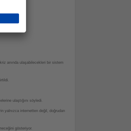
kriz anında ulaşabilecekleri bir sistem
tildi.
lerine ulaştığını söyledi.
rin yalnızca internetten değil, doğrudan
neceğini gösteriyor.