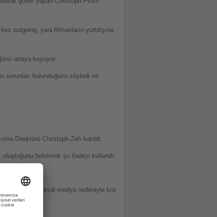
olarak görev yapan Christoph Ploss
 kez outgoing, yani Almanların yurtdışına
üğünü ortaya koyuyor.
an sorunları bulunduğunu söyledi ve
rma Direktörü Christoph Zeh katıldı.
oluştuğunu belirterek şu ifadeyi kullandı:
di. Özellikle sosyal medya nedeniyle kriz
ildi.