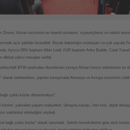
Zirvesi, Alman turizminin en önemli isimlerini, siyasetçilerini ve sektör temsilc
rvede açık şekilde hissedildi. Birçok bakanlığın müsteşarı ve çok sayıda Fede
lundu. Ayrıca DRV başkanı Albin Loidl, ASR başkanı Anke Budde, Coral Trave
n dikkat çekici mesajlar verildi.
rtschaft BTW tarafından düzenlenen zirveye Alman turizm sektörünün en öneml
!” olarak belirlenirken, yapılan konuşmalar Almanya ve Avrupa turizminin ciddi
ağlı çoklu krizler dönemindeyiz”
rizleri, yükselen yaşam maliyetleri, Ukrayna savaşı, İran krizi, dijital dönü
rizm sektörünü etkilediğini söyledi.
e bağlı çoklu krizler” olarak tanımladı. Sektör temsilcilerine göre artık krizl
 tüketici davranışlarına kadar tüm alanlar birbirini doğrudan etkiliyor.