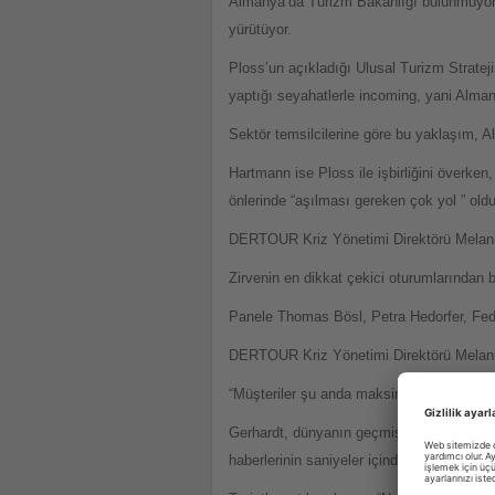
Almanya’da Turizm Bakanlığı bulunmuyor,
yürütüyor.
Ploss’un açıkladığı Ulusal Turizm Stratej
yaptığı seyahatlerle incoming, yani Almany
Sektör temsilcilerine göre bu yaklaşım, Al
Hartmann ise Ploss ile işbirliğini överke
önlerinde “aşılması gereken çok yol ” oldu
DERTOUR Kriz Yönetimi Direktörü Melanie
Zirvenin en dikkat çekici oturumlarından b
Panele Thomas Bösl, Petra Hedorfer, Fede
DERTOUR Kriz Yönetimi Direktörü Melanie Ge
“Müşteriler şu anda maksimum derecede t
Gerhardt, dünyanın geçmişe göre mutlaka 
haberlerinin saniyeler içinde milyonlarca 