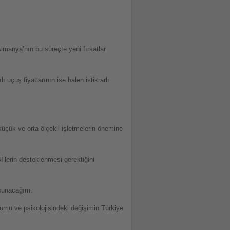
Almanya’nın bu süreçte yeni fırsatlar
çuş fiyatlarının ise halen istikrarlı
çük ve orta ölçekli işletmelerin önemine
’lerin desteklenmesi gerektiğini
a sunacağım.
umu ve psikolojisindeki değişimin Türkiye