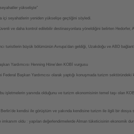
seyahatler yükselişte"
içi seyahatlerin yeniden yükselişe geçtiğini söyledi.
venli ve daha kontrol edilebilir destinasyonlara yöneldiğini belirten Hedorfer, 
ı turistlerin büyük bölümünün Avrupa’dan geldiği, Uzakdoğu ve ABD bağlantılı u
 Başkan Yardımcısı Henning Höne’den KOBİ vurgusu
i Federal Başkan Yardımcısı olarak yaptığı konuşmada turizm sektöründeki kü
bu işletmelerin yanında olduğunu ve turizm ekonomisinin temel taşı olan KOBİ
rlin’de kendisi ile görüştüm ve yakında kendisine turizm ile ilgili bir dosy
me imkanım oldu : yapılan değerlendirmelerde Alman tüketicisinin ekonomik dur