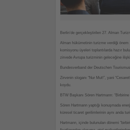
Berlin’de gerçekleştirilen 27. Alman Turizm 
Alman hükümetinin turizme verdiği önem zi
komisyonu üyeleri toplantılarda hazır bu
zirvede Avrupa turizminin geleceğine ilişki
Bundesverband der Deutschen Tourismuswi
Zirvenin sloganı “Nur Mut!”, yani “Cesaret
koydu.
BTW Başkanı Sören Hartmann: “Birbirine b
Sören Hartmann yaptığı konuşmada enerji k
küresel ticaret gerilimlerinin aynı anda tu
Hartmann, içinde bulunulan dönemi “birbirin
fiyatlarından ulaşıma, otel maliyetlerinden