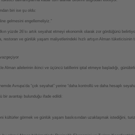
dan biri ise şu oldu:
ine gelmesini engellemeliyiz.”
kın yüzde 26’sı artık seyahat etmeyi ekonomik olarak zor gördüğünü belirtiyo
 restoran ve günlük yaşam maliyetlerindeki hızlı artışın Alman tüketicisinin ta
n vazgeçiyor
e Alman ailelerinin ikinci ve üçüncü tatillerini iptal etmeye başladığı, günübir
nemde Avrupa’da “çok seyahat” yerine “daha kontrollü ve daha hesaplı seyahat
bir avantajı bulunduğu ifade edildi:
 yeni kültürler görmek ve günlük yaşam baskısından uzaklaşmak istediğini, tu