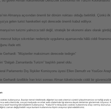
 bu görevi Alman hükümetinde Denizcilik Ekonomisi ve Turizm Koordinatörü 
isi’nin Almanya açısından önemli bir dönüm noktası olduğu belirtildi. Çünkü ilk
a’ya gelen turist hareketleri eşit derecede önemli kabul ediliyor.
manya’nın turizmi yalnızca tatil değil, stratejik bir ekonomi alanı olarak görd
n, mevcut bütçe sıkıntıları nedeniyle uygulama aşamasında hâlâ ciddi finansm
ğunu ifade etti.
 Gerhardt: “Müşteriler maksimum derecede tedirgin”
iri “Dalgalı Zamanlarda Turizm” başlıklı panel oldu.
ral Parlamento Dış İlişkiler Komisyonu üyesi Ellen Demuth ve YouGov Araştı
rhardt özellikle İran krizi sonrası Alman tüketicisinde ciddi bir güvensizlik 
edirgin.”
daha tehlikeli olmadığını ancak gelişmelerin çok daha hızlı yaşandığını söyle
kişiye ulaştığı ve bunun rezervasyon davranışlarını doğrudan etkilediği ifade ed