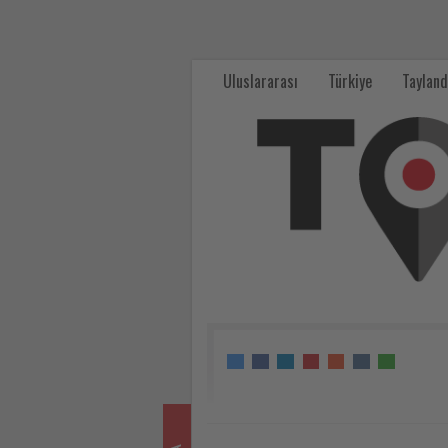
Berlin’de
Turizm
Uluslararası
Türkiye
Tayland
alarmı
-
Tourexpi,
sizler
için
turizmde
olup
bitenleri
takip