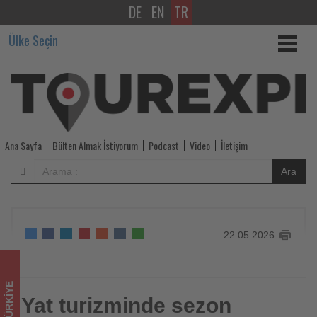
DE
EN
TR
Yat
Ülke Seçin
turizminde
sezon
hareketliliğinin
Kurban
Ana Sayfa
Bülten Almak İstiyorum
Podcast
Video
İletişim
Bayramı
Ara
ile
hız
22.05.2026
kazanması
bekleniyor
TÜRKIYE
-
Yat turizminde sezon
Yat turizminde sezon hareketliliğinin Kurban Bayramı ile hız
kazanması bekleniyor