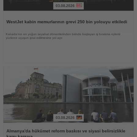
03.08.2026
Haberi
Oku
WestJet kabin memurlarının grevi 250 bin yolcuyu etkiledi
Kanada'nın en yoğun seyahat dönemlerinden birinde başlayan iş bırakma eylemi
yüzlerce uçuşun iptal edilmesine yol açtı
03.08.2026
Haberi
Oku
Almanya'da hükümet reform baskısı ve siyasi belirsizlikle
karşı karşıya