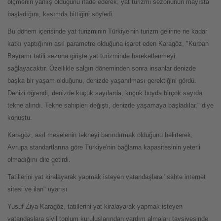
ölçmenin yanlış olduğunu ifade ederek, yat turizmi sezonunun mayısta
başladığını, kasımda bittiğini söyledi.
Bu dönem içerisinde yat turizminin Türkiye'nin turizm gelirine ne kadar
katkı yaptığının asıl parametre olduğuna işaret eden Karagöz, "Kurban
Bayramı tatili sezona girişte yat turizminde hareketlenmeyi
sağlayacaktır. Özellikle salgın döneminden sonra insanlar denizde
başka bir yaşam olduğunu, denizde yaşanılması gerektiğini gördü.
Denizi öğrendi, denizde küçük sayılarda, küçük boyda birçok sayıda
tekne alındı. Tekne sahipleri değişti, denizde yaşamaya başladılar." diye
konuştu.
Karagöz, asıl meselenin tekneyi barındırmak olduğunu belirterek,
Avrupa standartlarına göre Türkiye'nin bağlama kapasitesinin yeterli
olmadığını dile getirdi.
Tatillerini yat kiralayarak yapmak isteyen vatandaşlara "sahte internet
sitesi ve ilan" uyarısı
Yusuf Ziya Karagöz, tatillerini yat kiralayarak yapmak isteyen
vatandaşlara sivil toplum kuruluşlarından yardım almaları tavsiyesinde