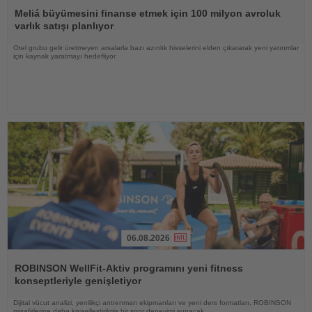
Oku
Meliá büyümesini finanse etmek için 100 milyon avroluk
varlık satışı planlıyor
Otel grubu gelir üretmeyen arsalarla bazı azınlık hisselerini elden çıkararak yeni yatırımlar
için kaynak yaratmayı hedefliyor
06.08.2026
Haberi
Oku
ROBINSON WellFit-Aktiv programını yeni fitness
konseptleriyle genişletiyor
Dijital vücut analizi, yenilikçi antrenman ekipmanları ve yeni ders formatları, ROBINSON
misafirlerine daha kişiselleştirilmiş bir spor deneyimi sunacak