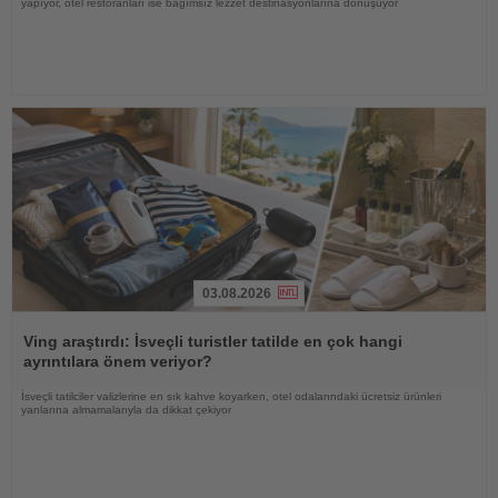
yapıyor, otel restoranları ise bağımsız lezzet destinasyonlarına dönüşüyor
03.08.2026
Haberi
Oku
Ving araştırdı: İsveçli turistler tatilde en çok hangi
ayrıntılara önem veriyor?
İsveçli tatilciler valizlerine en sık kahve koyarken, otel odalarındaki ücretsiz ürünleri
yanlarına almamalarıyla da dikkat çekiyor