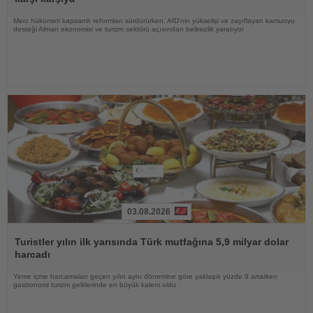
Merz hükümeti kapsamlı reformları sürdürürken, AfD'nin yükselişi ve zayıflayan kamuoyu
desteği Alman ekonomisi ve turizm sektörü açısından belirsizlik yaratıyor
03.08.2026
Haberi
Oku
Turistler yılın ilk yarısında Türk mutfağına 5,9 milyar dolar
harcadı
Yeme içme harcamaları geçen yılın aynı dönemine göre yaklaşık yüzde 9 artarken
gastronomi turizm gelirlerinde en büyük kalem oldu