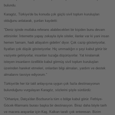
bulundu.
Karagöz, Türkiye'de bu konuda çok güçlü sivil toplum kuruluşları
olduğunu anlatarak, şunları kaydetti:
"Deniz işinde mutlaka referans alabilecekleri bir kişiden bunu devam
ettirsinler. İnternette yapay zekayla öyle siteler, ilanlar var ki yani insan
hemen 'tamam, hadi atlayalım gidelim' diyor. Çok cazip gösteriyorlar,
fiyatları çok düşük gösteriyorlar. Hiç ummadığın o şeyi kabul görür bir
vaziyete getiriyorlar, insanları tuzağa düşürüyorlar. Yat kiralamak
isteyen insanların özellikle kabul görmüş sivil toplum kuruluşları
üzerinden hareket etmeleri, onlardan bilgi almaları, yardım ve destek
almalarını tavsiye ediyorum."
Türkiye'de her tür tatil anlayışına uygun çok fazla destinasyonun
bulunduğunu vurgulayan Karagöz, sözlerini şöyle sürdürdü:
"Orhaniye, Datça'dan Bozburun'a tüm o bölge kabul görür. Fethiye-
Göcek-Marmaris burası başka bir destinasyon. Biraz daha böyle tarih
ve macera arayanlar için Kaş, Kalkan tarafı çok enteresan. Bizim