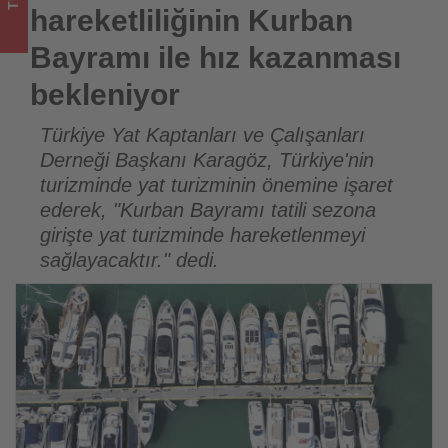
Tourexpi,
hareketliliğinin Kurban
sizler
Bayramı ile hız kazanması
için
bekleniyor
turizmde
Türkiye Yat Kaptanları ve Çalışanları
Derneği Başkanı Karagöz, Türkiye'nin
olup
turizminde yat turizminin önemine işaret
bitenleri
ederek, "Kurban Bayramı tatili sezona
girişte yat turizminde hareketlenmeyi
takip
sağlayacaktır." dedi.
ediyor!