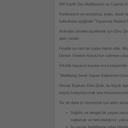
650 Kişilik Dev Meditasyon ve Coşkulu K
Konferansın en unutulmaz anları, teorik b
kahkahalar eşliğinde "Yaşamına Hareket K
Ardından zihinleri tazelemek için Ebru Şi
alanı yarattı.
Finalde ise tam bir coşku hakim oldu. Müz
Dernek Yönetim Kurulu’nun sahneye çıkara
Etkinlik boyunca kurulan imza köşesinde i
"Wellbeing Genel Yaşam Kalitesinin Göste
Dernek Başkanı Ebru Şinik, bu büyük ilgini
erişimi kolaylaştırmak ana misyonumuzdur
Siz de daha iyi hissetmek için adım atma
Sağlıklı ve dengeli bir yaşam tarz
sağlamak ve farkındalığınızı yüks
İyi yaşam hedeflerine sahip bireyl