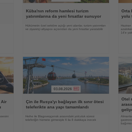
Haberi
Haberi
Oku
Oku
Küba'nın reform hamlesi turizm
Orta 
yatırımlarına da yeni fırsatlar sunuyor
yolu 
e
Hükümetin özel sektöre açtığı yeni alanlar, turizm yatırımları
Haziran 
ve ziyaretçi altyapısı açısından da yeni fırsatlar yaratabilir
azalırke
14’e yak
03.08.2026
Haberi
Haberi
Otel 
Oku
Oku
 Air
Çin ile Rusya'yı bağlayan ilk sınır ötesi
arası
u
teleferikte ana yapı tamamlandı
geliy
ssesini
Heihe ile Blagoveşçensk arasındaki yolculuk süresi
Almanlar
teleferiğin hizmete girmesiyle 6 ila 8 dakikaya inecek
gastrono
bağımsı