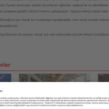
lu Üyeleri tarafından sürekli düzenlenen eğitimler, webinar’lar ve etkinlikler
n projelere gönüllü katılma fırsatını yakalayarak, topluma bilinçli olarak kat
 Derneği’ne üye olarak bu fırsatlardan faydalanabilir, hem kendi esenlik halin
unabilirsiniz.
g Ailemizin bir parçası olmak için web sitemizden bizimle iletişim kurabilirsin
rler
01.08.2026
Haberi
Haberi
Washington Dulles Havalimanı tarihinin
Coren