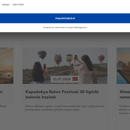
Oku
Oku
ilyar
en büyük modernizasyonuna
Lig h
hazırlanıyor
sürd
e kişi
20 milyar doların üzerinde yatırımla terminal kapasitesi
Resmi s
artırılacak, AeroTrain ağı genişletilecek ve yolcu konforu
sezon ve
önemli ölçüde iyileştirilecek
31.07.2026
Haberi
Haberi
Oku
Oku
yi
Kapadokya Balon Festivali 30 figürlü
Alman
balonla başladı
zama
irası
Dokuz ülkeden gelen sıcak hava balonları gün doğumunda
YouGov a
peribacaları üzerinde gösteri uçuşu yaptı
lüksün a
zaman ve