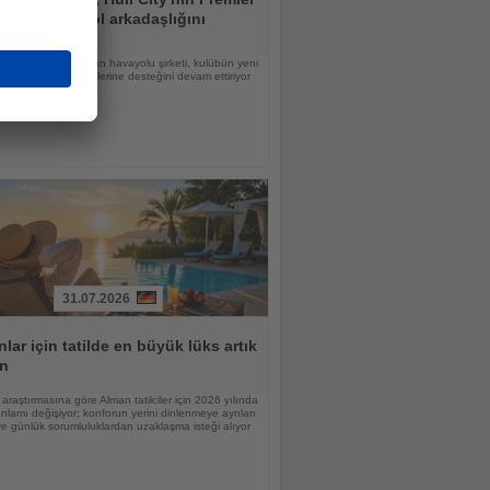
edefindeki yol arkadaşlığını
ürüyor
ponsorluğunu uzatan havayolu şirketi, kulübün yeni
 Premier Lig hedeflerine desteğini devam ettiriyor
31.07.2026
lar için tatilde en büyük lüks artık
n
raştırmasına göre Alman tatilciler için 2026 yılında
nlamı değişiyor; konforun yerini dinlenmeye ayrılan
 günlük sorumluluklardan uzaklaşma isteği alıyor