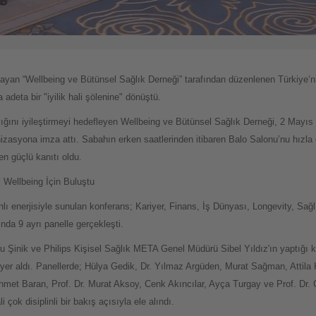
ayan “Wellbeing ve Bütünsel Sağlık Derneği” tarafından düzenlenen Türkiye’ni
 adeta bir "iyilik hali şölenine" dönüştü.
lığını iyileştirmeyi hedefleyen Wellbeing ve Bütünsel Sağlık Derneği, 2 May
zasyona imza attı. Sabahın erken saatlerinden itibaren Balo Salonu’nu hızla 
n güçlü kanıtı oldu.
 Wellbeing İçin Buluştu
 enerjisiyle sunulan konferans; Kariyer, Finans, İş Dünyası, Longevity, Sağl
nda 9 ayrı panelle gerçekleşti.
 Şinik ve Philips Kişisel Sağlık META Genel Müdürü Sibel Yıldız'ın yaptığı 
er aldı. Panellerde; Hülya Gedik, Dr. Yılmaz Argüden, Murat Sağman, Attila Kök
et Baran, Prof. Dr. Murat Aksoy, Cenk Akıncılar, Ayça Turgay ve Prof. Dr. Ca
çok disiplinli bir bakış açısıyla ele alındı.