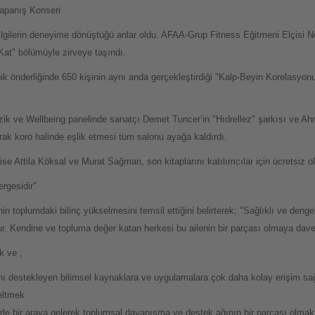
apanış Konseri
ilgilerin deneyime dönüştüğü anlar oldu. AFAA-Grup Fitness Eğitmeni Elçisi N
at" bölümüyle zirveye taşındı.
nik önderliğinde 650 kişinin aynı anda gerçekleştirdiği "Kalp-Beyin Korelasyo
ik ve Wellbeing panelinde sanatçı Demet Tuncer’in "Hıdrellez" şarkısı ve Ahm
k koro halinde eşlik etmesi tüm salonu ayağa kaldırdı.
se Attila Köksal ve Murat Sağman, son kitaplarını katılımcılar için ücretsiz o
rgesidir"
n toplumdaki bilinç yükselmesini temsil ettiğini belirterek; "Sağlıklı ve denge
. Kendine ve topluma değer katan herkesi bu ailenin bir parçası olmaya davet
k ve ;
ını destekleyen bilimsel kaynaklara ve uygulamalara çok daha kolay erişim sağl
eltmek
erle bir araya gelerek toplumsal dayanışma ve destek ağının bir parçası olmak