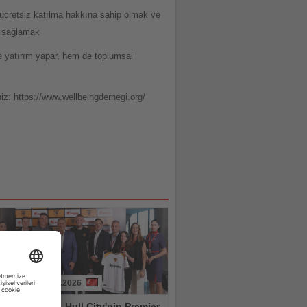
e ücretsiz katılma hakkına sahip olmak ve
kı sağlamak
ize yatırım yapar, hem de toplumsal
iz: https://www.wellbeingdernegi.org/
31.07.2026
don Airlines, Hull City'nin Premier