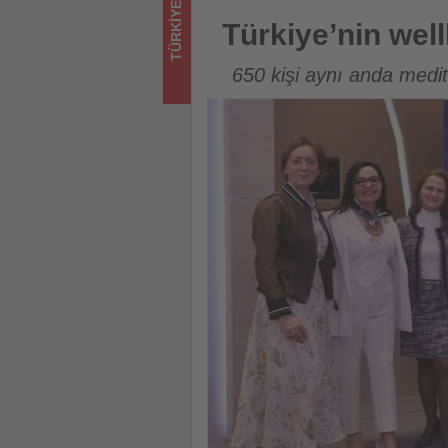
TÜRKIYE
ediyor!
Türkiye’nin wellbeing reçetes
Türkiye’nin wel
650 kişi aynı anda medi