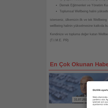
Dernek Eğitmenleri ve Yönetim Kuru
Toplumsal Wellbeing halini yükselte
isterseniz, ülkemizin ilk ve tek Wellbeing
wellbeing halinin yükselmesine katkıda bul
Kendinize ve topluma değer katan Wellbein
(T.I.M.E. PR)
En Çok Okunan Habe
31.07.2026
Haberi