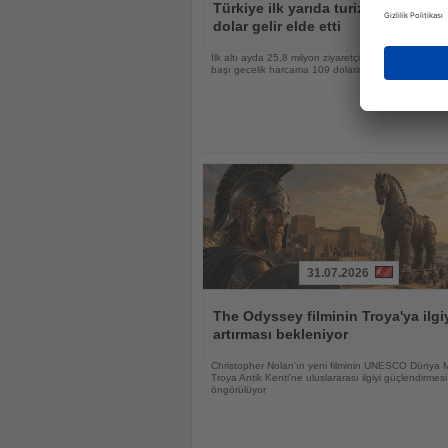
Oku
Türkiye ilk yarıda turizmden 25,7 m
dolar gelir elde etti
İlk altı ayda 25,8 milyon ziyaretçi ağırlayan Türkiye’d
başı gecelik harcama 109 dolara yükseldi
31.07.2026
Haberi
Oku
The Odyssey filminin Troya'ya ilgi
artırması bekleniyor
Christopher Nolan'ın yeni filminin UNESCO Dünya M
Troya Antik Kenti'ne uluslararası ilgiyi güçlendirmesi
öngörülüyor