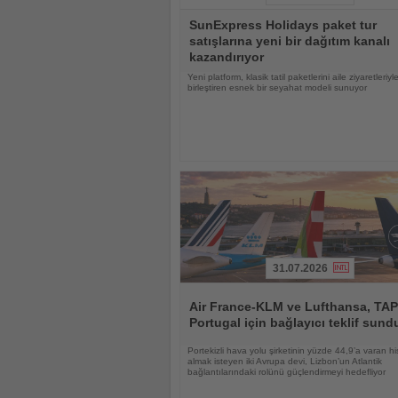
Haberi
SunExpress Holidays paket tur
Oku
satışlarına yeni bir dağıtım kanalı
kazandırıyor
Yeni platform, klasik tatil paketlerini aile ziyaretleriyl
birleştiren esnek bir seyahat modeli sunuyor
31.07.2026
Haberi
Oku
Air France-KLM ve Lufthansa, TAP
Portugal için bağlayıcı teklif sund
Portekizli hava yolu şirketinin yüzde 44,9’a varan hi
almak isteyen iki Avrupa devi, Lizbon’un Atlantik
bağlantılarındaki rolünü güçlendirmeyi hedefliyor