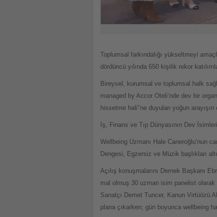
Toplumsal farkındalığı yükseltmeyi amaçl
dördüncü yılında 650 kişilik rekor katılımla
Bireysel, kurumsal ve toplumsal halk sağ
managed by Accor Oteli’nde dev bir organi
hissetme hali"ne duyulan yoğun arayışın e
İş, Finans ve Tıp Dünyasının Dev İsimleri
Wellbeing Uzmanı Hale Caneroğlu’nun canlı
Dengesi, Egzersiz ve Müzik başlıkları altı
Açılış konuşmalarını Dernek Başkanı Ebru
mal olmuş 30 uzman isim panelist olarak y
Sanatçı Demet Tuncer, Kanun Virtüözü Ahm
plana çıkarken; gün boyunca wellbeing hali 