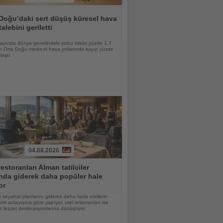
Doğu’daki sert düşüş küresel hava
talebini geriletti
ayında dünya genelindeki yolcu talebi yüzde 1,7
n Orta Doğu merkezli hava yollarında kayıp yüzde
laştı
04.08.2026
restoranları Alman tatilciler
nda giderek daha popüler hale
or
 seyahat planlarını giderek daha fazla otellerin
mi anlayışına göre yapıyor, otel restoranları ise
z lezzet destinasyonlarına dönüşüyor