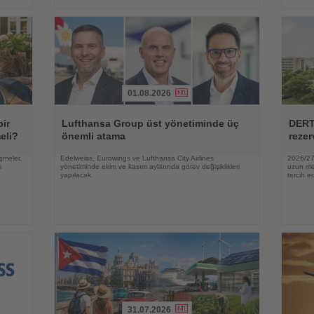
01.08.2026
Haberi
Haberi
Oku
Oku
bir
Lufthansa Group üst yönetiminde üç
DERT
eli?
önemli atama
rezer
şmeler,
Edelweiss, Eurowings ve Lufthansa City Airlines
2026/27 
i
yönetiminde ekim ve kasım aylarında görev değişiklikleri
uzun mes
yapılacak
tercih ed
31.07.2026