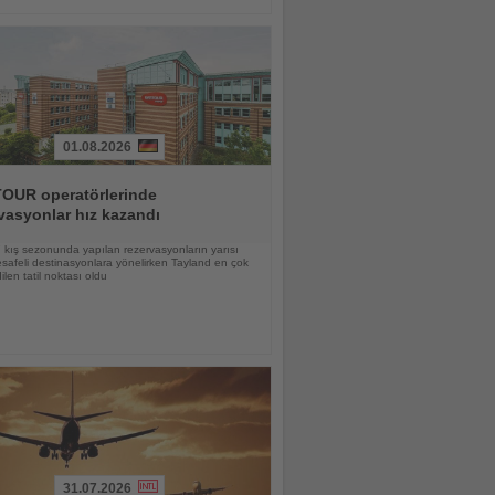
01.08.2026
OUR operatörlerinde
vasyonlar hız kazandı
kış sezonunda yapılan rezervasyonların yarısı
afeli destinasyonlara yönelirken Tayland en çok
ilen tatil noktası oldu
31.07.2026