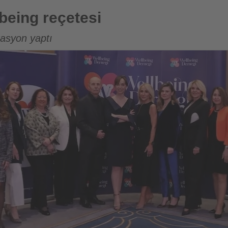
i
lbeing reçetesi
tasyon yaptı