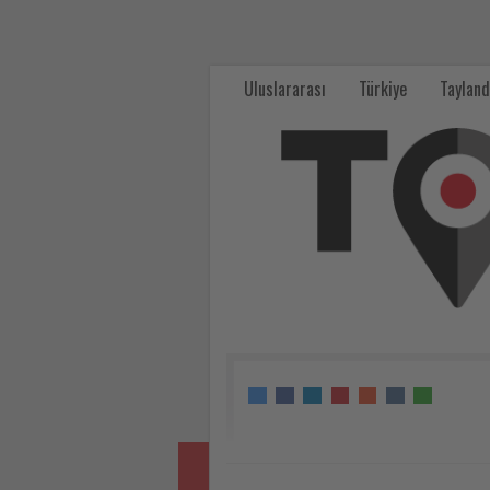
Türkiye’nin
wellbeing
Uluslararası
Türkiye
Tayland
reçetesi
-
Tourexpi,
sizler
için
turizmde
olup
bitenleri
takip