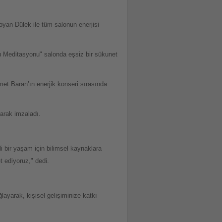
oyan Dülek ile tüm salonun enerjisi
nu Meditasyonu" salonda eşsiz bir sükunet
et Baran’ın enerjik konseri sırasında
larak imzaladı.
li bir yaşam için bilimsel kaynaklara
 ediyoruz," dedi.
ayarak, kişisel gelişiminize katkı