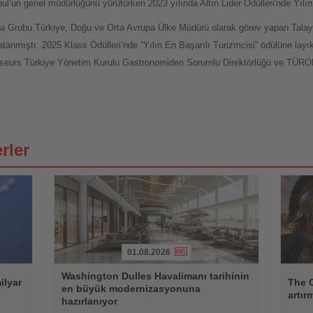
l’un genel müdürlüğünü yürütürken 2023 yılında Altın Lider Ödülleri'nde Yılı
a Grubu Türkiye, Doğu ve Orta Avrupa Ülke Müdürü olarak görev yapan Talay
tanmıştı. 2025 Klass Ödülleri’nde “Yılın En Başarılı Turizmcisi” ödülüne lay
sseurs Türkiye Yönetim Kurulu Gastronomiden Sorumlu Direktörlüğü ve TÜROB
rler
01.08.2026
Haberi
Haberi
Washington Dulles Havalimanı tarihinin
Oku
Oku
ilyar
The O
en büyük modernizasyonuna
artır
hazırlanıyor