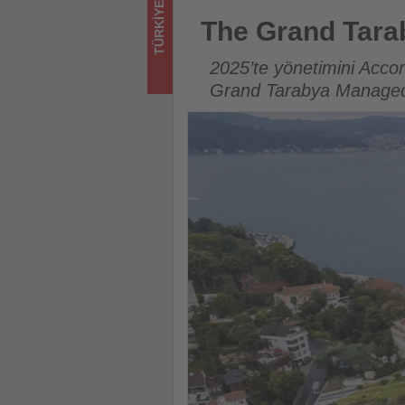
TÜRKIYE
sizler
The Grand Tarabya’nın Yeni 
The Grand Tara
için
2025’te yönetimini Acc
turizmde
Grand Tarabya Managed 
olup
bitenleri
takip
ediyor!