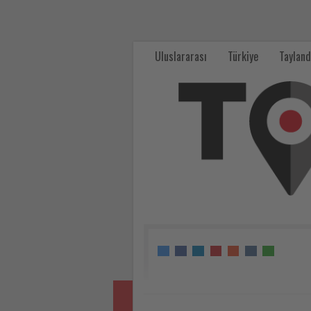
The
Grand
Uluslararası
Türkiye
Tayland
Tarabya’nın
Yeni
Genel
Müdürü
Uğur
Talayhan
oldu
-
Tourexpi,