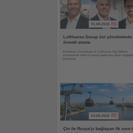
01.08.2026
Haberi
Oku
Lufthansa Group üst yönetiminde
önemli atama
Edelweiss, Eurowings ve Lufthansa City Airlines
yönetiminde ekim ve kasım aylarında görev değişikli
yapılacak
03.08.2026
Haberi
Oku
Çin ile Rusya'yı bağlayan ilk sınır 