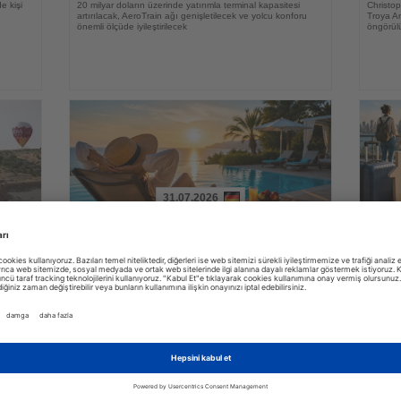
e kişi
20 milyar doların üzerinde yatırımla terminal kapasitesi
Christo
artırılacak, AeroTrain ağı genişletilecek ve yolcu konforu
Troya An
önemli ölçüde iyileştirilecek
öngörül
31.07.2026
Haberi
Haberi
Oku
Oku
rlü
Almanlar için tatilde en büyük lüks artık
Otel 
zaman
konak
oğumunda
YouGov araştırmasına göre Alman tatilciler için 2026 yılında
Tüketici
lüksün anlamı değişiyor; konforun yerini dinlenmeye ayrılan
sigorta 
zaman ve günlük sorumluluklardan uzaklaşma isteği alıyor
tavsiyel