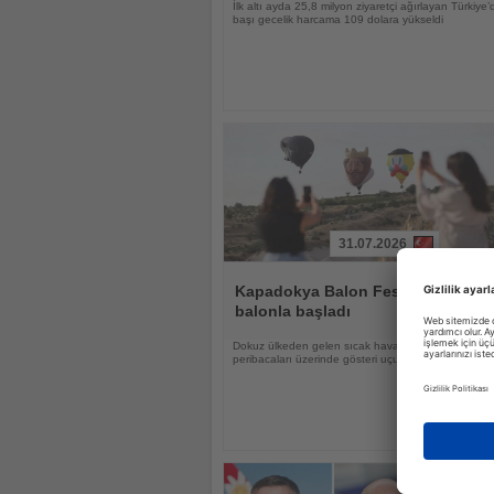
İlk altı ayda 25,8 milyon ziyaretçi ağırlayan Türkiye’d
başı gecelik harcama 109 dolara yükseldi
31.07.2026
Haberi
Oku
Kapadokya Balon Festivali 30 figü
balonla başladı
Dokuz ülkeden gelen sıcak hava balonları gün d
peribacaları üzerinde gösteri uçuşu yaptı