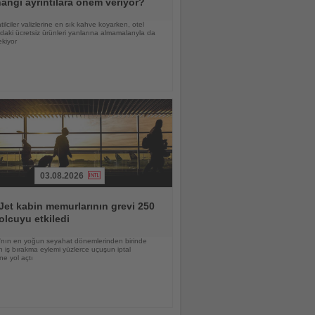
angi ayrıntılara önem veriyor?
atilciler valizlerine en sık kahve koyarken, otel
daki ücretsiz ürünleri yanlarına almamalarıyla da
ekiyor
03.08.2026
et kabin memurlarının grevi 250
olcuyu etkiledi
nın en yoğun seyahat dönemlerinden birinde
 iş bırakma eylemi yüzlerce uçuşun iptal
ne yol açtı