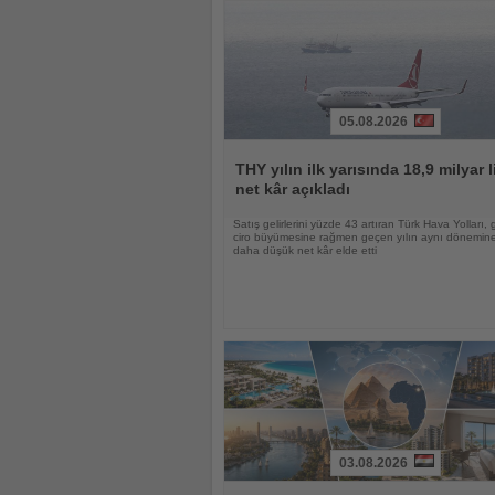
05.08.2026
Haberi
Oku
THY yılın ilk yarısında 18,9 milyar l
net kâr açıkladı
Satış gelirlerini yüzde 43 artıran Türk Hava Yolları, 
ciro büyümesine rağmen geçen yılın aynı dönemin
daha düşük net kâr elde etti
03.08.2026
Haberi