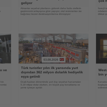
çok h
geliyor
Almanlar seyahat planlarını giderek daha fazla otellerin
İsveçli t
k
gastronomi anlayışına göre yapıyor, otel restoranları ise
odaların
bağımsız lezzet destinasyonlarına dönüşüyor
dikkat ç
03.08.2026
Haberi
Haberi
Türk turistler yılın ilk yarısında yurt
Oku
Oku
ı ve
WestJ
dışından 362 milyon dolarlık hediyelik
bin y
eşya getirdi
'nin
Ocak-haziran döneminde yurt dışı seyahat harcamaları
Kanada'
nomisi
5,19 milyar dolar olurken, en büyük pay konaklama ve
başlayan
yeme içmeye ayrıldı
edilmesi