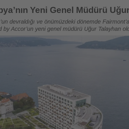
Genel Müdürü Uğur Talayhan oldu
bya’nın Yeni Genel Müdürü Uğur
or’un devraldığı ve önümüzdeki dönemde Fairmont’
by Accor’un yeni genel müdürü Uğur Talayhan ol