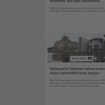
teleferikte ana yapı tamamlandı
Heihe ile Blagoveşçensk arasındaki yolculuk süresi
teleferiğin hizmete girmesiyle 6 ila 8 dakikaya inece
03.08.2026
Haberi
Oku
Almanya'da hükümet reform baskıs
siyasi belirsizlikle karşı karşıya
Merz hükümeti kapsamlı reformları sürdürürken, AfD
yükselişi ve zayıflayan kamuoyu desteği Alman eko
ve turizm sektörü açısından belirsizlik yaratıyor