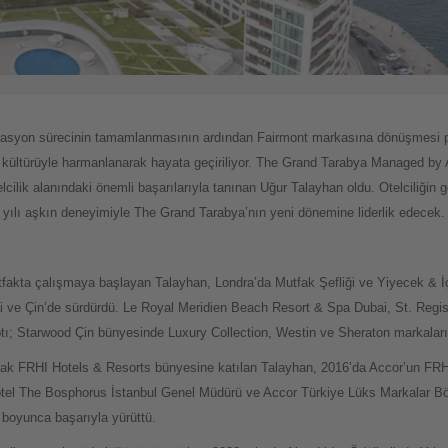
vasyon sürecinin tamamlanmasının ardından Fairmont markasına dönüşmesi pl
rel kültürüyle harmanlanarak hayata geçiriliyor. The Grand Tarabya Managed b
cilik alanındaki önemli başarılarıyla tanınan Uğur Talayhan oldu. Otelciliği
 yılı aşkın deneyimiyle The Grand Tarabya’nın yeni dönemine liderlik edecek.
fakta çalışmaya başlayan Talayhan, Londra’da Mutfak Şefliği ve Yiyecek & 
ai ve Çin’de sürdürdü. Le Royal Meridien Beach Resort & Spa Dubai, St. Regis 
yaptı; Starwood Çin bünyesinde Luxury Collection, Westin ve Sheraton markaları
ak FRHI Hotels & Resorts bünyesine katılan Talayhan, 2016’da Accor’un FRHI
ôtel The Bosphorus İstanbul Genel Müdürü ve Accor Türkiye Lüks Markalar B
 boyunca başarıyla yürüttü.