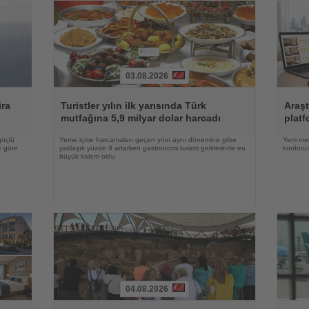
03.08.2026
Haberi
Haberi
Oku
Oku
ira
Turistler yılın ilk yarısında Türk
Araşt
mutfağına 5,9 milyar dolar harcadı
platf
güçlü
Yeme içme harcamaları geçen yılın aynı dönemine göre
Yeni met
e göre
yaklaşık yüzde 9 artarken gastronomi turizm gelirlerinde en
konforun
büyük kalem oldu
04.08.2026
Haberi
Haberi