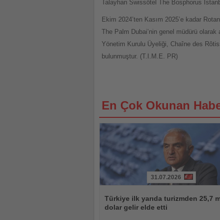
Talayhan Swissôtel The Bosphorus İstanbu
Ekim 2024’ten Kasım 2025’e kadar Rotan
The Palm Dubai’nin genel müdürü olarak a
Yönetim Kurulu Üyeliği, Chaîne des Rôti
bulunmuştur. (T.I.M.E. PR)
En Çok Okunan Habe
31.07.2026
Haberi
Oku
Türkiye ilk yarıda turizmden 25,7 m
dolar gelir elde etti