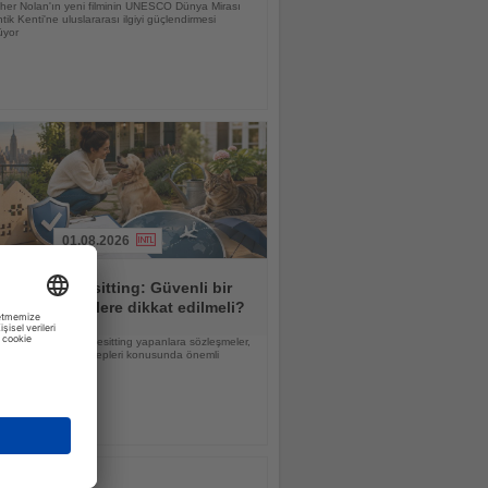
pher Nolan'ın yeni filminin UNESCO Dünya Mirası
tik Kenti'ne uluslararası ilgiyi güçlendirmesi
üyor
01.08.2026
yerine housesitting: Güvenli bir
lama için nelere dikkat edilmeli?
 Merkezi NRW, housesitting yapanlara sözleşmeler,
ve olası tazminat talepleri konusunda önemli
erde bulunuyor