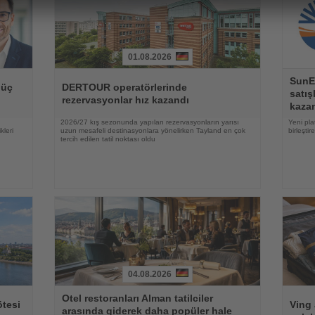
01.08.2026
Haberi
Haberi
SunE
Oku
Oku
 üç
DERTOUR operatörlerinde
satış
rezervasyonlar hız kazandı
kazan
2026/27 kış sezonunda yapılan rezervasyonların yarısı
Yeni plat
kleri
uzun mesafeli destinasyonlara yönelirken Tayland en çok
birleşti
tercih edilen tatil noktası oldu
04.08.2026
Haberi
Haberi
Otel restoranları Alman tatilciler
Oku
Oku
ötesi
Ving 
arasında giderek daha popüler hale