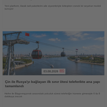
Yeni platform, klasik tatil paketlerini aile ziyaretleriyle birleştiren esnek bir seyahat modeli
sunuyor
03.08.2026
Haberi
Oku
Çin ile Rusya'yı bağlayan ilk sınır ötesi teleferikte ana yapı
tamamlandı
Heihe ile Blagoveşçensk arasındaki yolculuk süresi teleferiğin hizmete girmesiyle 6 ila 8
dakikaya inecek