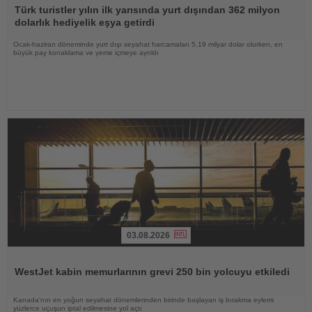
Oku
Türk turistler yılın ilk yarısında yurt dışından 362 milyon
dolarlık hediyelik eşya getirdi
Ocak-haziran döneminde yurt dışı seyahat harcamaları 5,19 milyar dolar olurken, en
büyük pay konaklama ve yeme içmeye ayrıldı
03.08.2026
Haberi
Oku
WestJet kabin memurlarının grevi 250 bin yolcuyu etkiledi
Kanada'nın en yoğun seyahat dönemlerinden birinde başlayan iş bırakma eylemi
yüzlerce uçuşun iptal edilmesine yol açtı