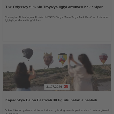
Oku
The Odyssey filminin Troya'ya ilgiyi artırması bekleniyor
Christopher Nolan'ın yeni filminin UNESCO Dünya Mirası Troya Antik Kenti'ne uluslararası
ilgiyi güçlendirmesi öngörülüyor
31.07.2026
Haberi
Oku
Kapadokya Balon Festivali 30 figürlü balonla başladı
Dokuz ülkeden gelen sıcak hava balonları gün doğumunda peribacaları üzerinde gösteri
uçuşu yaptı