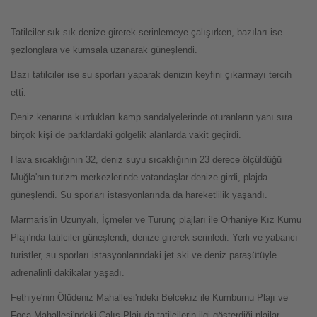
Tatilciler sık sık denize girerek serinlemeye çalışırken, bazıları ise
şezlonglara ve kumsala uzanarak güneşlendi.
Bazı tatilciler ise su sporları yaparak denizin keyfini çıkarmayı tercih
etti.
Deniz kenarına kurdukları kamp sandalyelerinde oturanların yanı sıra
birçok kişi de parklardaki gölgelik alanlarda vakit geçirdi.
Hava sıcaklığının 32, deniz suyu sıcaklığının 23 derece ölçüldüğü
Muğla'nın turizm merkezlerinde vatandaşlar denize girdi, plajda
güneşlendi. Su sporları istasyonlarında da hareketlilik yaşandı.
Marmaris'in Uzunyalı, İçmeler ve Turunç plajları ile Orhaniye Kız Kumu
Plajı'nda tatilciler güneşlendi, denize girerek serinledi. Yerli ve yabancı
turistler, su sporları istasyonlarındaki jet ski ve deniz paraşütüyle
adrenalinli dakikalar yaşadı.
Fethiye'nin Ölüdeniz Mahallesi'ndeki Belcekız ile Kumburnu Plajı ve
Foça Mahallesi'ndeki Çalış Plajı da tatilcilerin ilgi gösterdiği plajlar