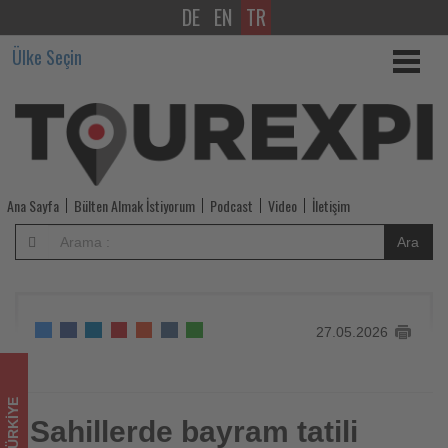
DE
EN
TR
Sahillerde
Ülke Seçin
bayram
tatili
yoğunluğu
yaşanıyor
Ana Sayfa
Bülten Almak İstiyorum
Podcast
Video
İletişim
-
Ara
Tourexpi,
sizler
27.05.2026
için
turizmde
TÜRKIYE
olup
Sahillerde bayram tatili
Sahillerde bayram tatili yoğunluğu yaşanıyor