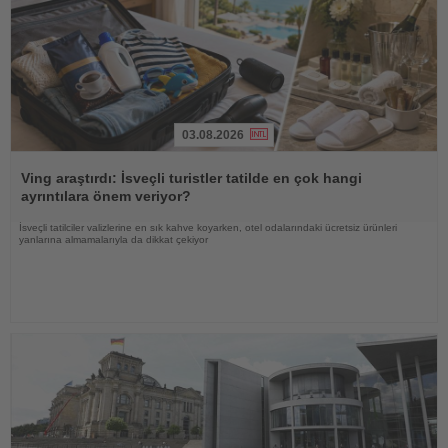
03.08.2026
Haberi
Oku
Ving araştırdı: İsveçli turistler tatilde en çok hangi
ayrıntılara önem veriyor?
İsveçli tatilciler valizlerine en sık kahve koyarken, otel odalarındaki ücretsiz ürünleri
yanlarına almamalarıyla da dikkat çekiyor