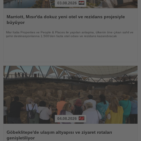
03.08.2026
Haberi
Oku
Marriott, Mısır'da dokuz yeni otel ve rezidans projesiyle
büyüyor
Misr Italia Properties ve People & Places ile yapılan anlaşma, ülkenin öne çıkan sahil ve
şehir destinasyonlarına 1.500'den fazla otel odası ve rezidans kazandıracak
04.08.2026
Haberi
Oku
Göbeklitepe'de ulaşım altyapısı ve ziyaret rotaları
genişletiliyor