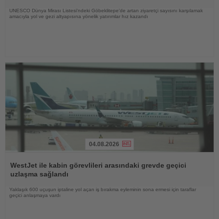
UNESCO Dünya Mirası Listesi'ndeki Göbeklitepe'de artan ziyaretçi sayısını karşılamak
amacıyla yol ve gezi altyapısına yönelik yatırımlar hız kazandı
04.08.2026
Haberi
Oku
WestJet ile kabin görevlileri arasındaki grevde geçici
uzlaşma sağlandı
Yaklaşık 600 uçuşun iptaline yol açan iş bırakma eyleminin sona ermesi için taraflar
geçici anlaşmaya vardı