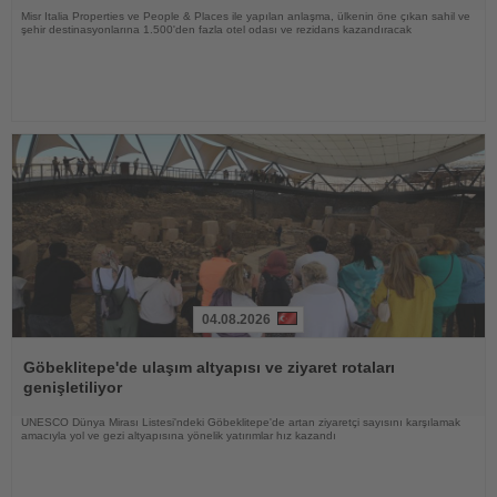
Misr Italia Properties ve People & Places ile yapılan anlaşma, ülkenin öne çıkan sahil ve
şehir destinasyonlarına 1.500'den fazla otel odası ve rezidans kazandıracak
04.08.2026
Haberi
Oku
Göbeklitepe'de ulaşım altyapısı ve ziyaret rotaları
genişletiliyor
UNESCO Dünya Mirası Listesi'ndeki Göbeklitepe'de artan ziyaretçi sayısını karşılamak
amacıyla yol ve gezi altyapısına yönelik yatırımlar hız kazandı