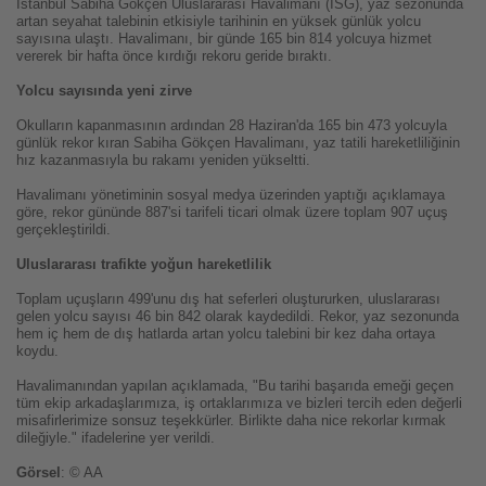
İstanbul Sabiha Gökçen Uluslararası Havalimanı (ISG), yaz sezonunda
artan seyahat talebinin etkisiyle tarihinin en yüksek günlük yolcu
sayısına ulaştı. Havalimanı, bir günde 165 bin 814 yolcuya hizmet
vererek bir hafta önce kırdığı rekoru geride bıraktı.
Yolcu sayısında yeni zirve
Okulların kapanmasının ardından 28 Haziran'da 165 bin 473 yolcuyla
günlük rekor kıran Sabiha Gökçen Havalimanı, yaz tatili hareketliliğinin
hız kazanmasıyla bu rakamı yeniden yükseltti.
Havalimanı yönetiminin sosyal medya üzerinden yaptığı açıklamaya
göre, rekor gününde 887'si tarifeli ticari olmak üzere toplam 907 uçuş
gerçekleştirildi.
Uluslararası trafikte yoğun hareketlilik
Toplam uçuşların 499'unu dış hat seferleri oluştururken, uluslararası
gelen yolcu sayısı 46 bin 842 olarak kaydedildi. Rekor, yaz sezonunda
hem iç hem de dış hatlarda artan yolcu talebini bir kez daha ortaya
koydu.
Havalimanından yapılan açıklamada, "Bu tarihi başarıda emeği geçen
tüm ekip arkadaşlarımıza, iş ortaklarımıza ve bizleri tercih eden değerli
misafirlerimize sonsuz teşekkürler. Birlikte daha nice rekorlar kırmak
dileğiyle." ifadelerine yer verildi.
Görsel
: © AA