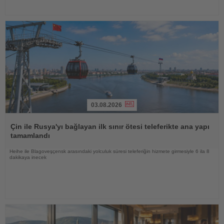
03.08.2026
Haberi
Oku
Çin ile Rusya'yı bağlayan ilk sınır ötesi teleferikte ana yapı
tamamlandı
Heihe ile Blagoveşçensk arasındaki yolculuk süresi teleferiğin hizmete girmesiyle 6 ila 8
dakikaya inecek