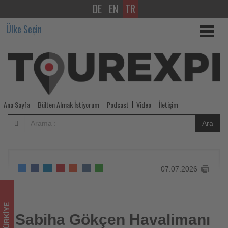
DE
EN
TR
Sabiha
Ülke Seçin
Gökçen
Havalimanı
günlük
yolcu
Ana Sayfa
Bülten Almak İstiyorum
Podcast
Video
İletişim
rekorunu
Ara
yeniledi
-
07.07.2026
Tourexpi,
sizler
TÜRKIYE
için
Sabiha Gökçen Havalimanı
Sabiha Gökçen Havalimanı günlük yolcu rekorunu yeniledi