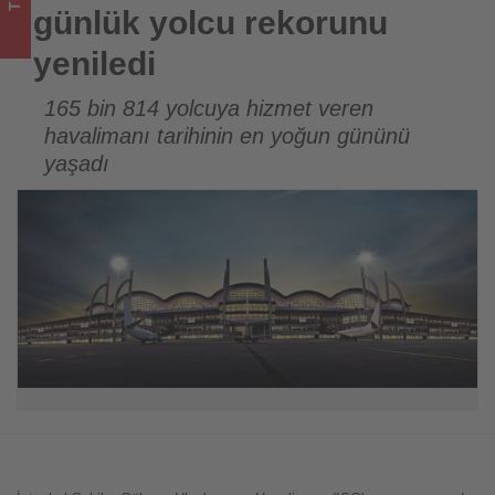
turizmde
günlük yolcu rekorunu
olup
yeniledi
bitenleri
165 bin 814 yolcuya hizmet veren
havalimanı tarihinin en yoğun gününü
takip
yaşadı
ediyor!