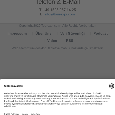
Telefon & E-Mail
T. +49 1525 937 14 25
E.
info@tourexpi.com
Copyright 2020 Tourexpi.com - Alle Rechte Vorbehalten
Impressum
Über Uns
Veri Güvenliği
Podcast
Video
RSS
Web sitemiz tüm desktop, tablet ve mobil cihazlarda çalışmaktadır.
Tourexpi,
turizm
haberleri,
Reisebüros,
tourism
news,
noticias
de
turismo,
Tourismus
Nachrichten,
новости
туризма,