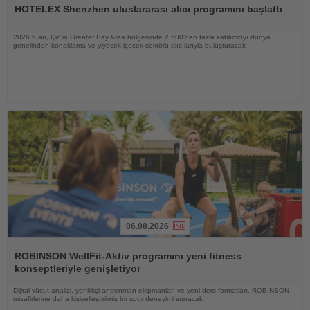
Oku
HOTELEX Shenzhen uluslararası alıcı programını başlattı
2026 fuarı, Çin'in Greater Bay Area bölgesinde 2.500'den fazla katılımcıyı dünya
genelinden konaklama ve yiyecek-içecek sektörü alıcılarıyla buluşturacak
06.08.2026
Haberi
Oku
ROBINSON WellFit-Aktiv programını yeni fitness
konseptleriyle genişletiyor
Dijital vücut analizi, yenilikçi antrenman ekipmanları ve yeni ders formatları, ROBINSON
misafirlerine daha kişiselleştirilmiş bir spor deneyimi sunacak