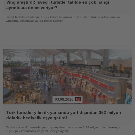
Oku
Ving araştırdı: İsveçli turistler tatilde en çok hangi
ayrıntılara önem veriyor?
İsveçli tatilciler valizlerine en sık kahve koyarken, otel odalarındaki ücretsiz ürünleri
yanlarına almamalarıyla da dikkat çekiyor
03.08.2026
Haberi
Oku
Türk turistler yılın ilk yarısında yurt dışından 362 milyon
dolarlık hediyelik eşya getirdi
Ocak-haziran döneminde yurt dışı seyahat harcamaları 5,19 milyar dolar olurken, en
büyük pay konaklama ve yeme içmeye ayrıldı