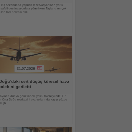
kış sezonunda yapılan rezervasyonların yarısı
afeli destinasyonlara yönelirken Tayland en çok
ilen tatil noktası oldu
31.07.2026
Doğu’daki sert düşüş küresel hava
talebini geriletti
ayında dünya genelindeki yolcu talebi yüzde 1,7
n Orta Doğu merkezli hava yollarında kayıp yüzde
laştı