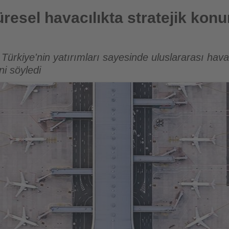
ıkta stratejik konumunu güçlendiriyor
üresel havacılıkta stratejik ko
rkiye'nin yatırımları sayesinde uluslararası hava
ni söyledi