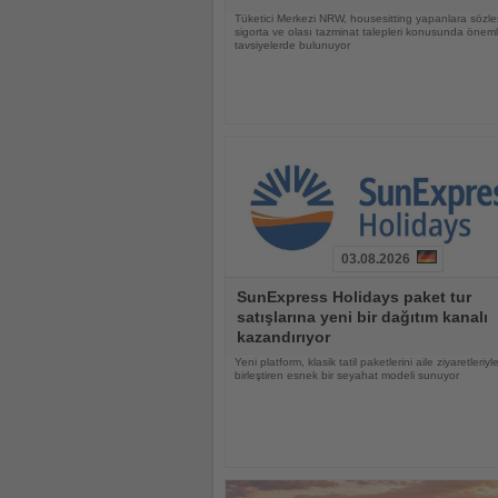
Tüketici Merkezi NRW, housesitting yapanlara sözle
sigorta ve olası tazminat talepleri konusunda öneml
tavsiyelerde bulunuyor
03.08.2026
Haberi
SunExpress Holidays paket tur
Oku
satışlarına yeni bir dağıtım kanalı
kazandırıyor
Yeni platform, klasik tatil paketlerini aile ziyaretleriyl
birleştiren esnek bir seyahat modeli sunuyor