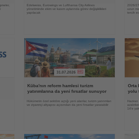
şmeler,
Edelweiss, Eurowings ve Lufthansa City Airlines
2026/27 
i
yönetiminde ekim ve kasım aylarında görev değişiklikleri
uzun mes
yapılacak
tercih ed
31.07.2026
Haberi
Haberi
Oku
Oku
Küba'nın reform hamlesi turizm
Orta 
yatırımlarına da yeni fırsatlar sunuyor
yolu 
e
Hükümetin özel sektöre açtığı yeni alanlar, turizm yatırımları
Haziran 
ve ziyaretçi altyapısı açısından da yeni fırsatlar yaratabilir
azalırke
14’e yak