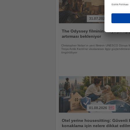
31.07.2026
Haberi
Oku
The Odyssey filminin Troya'ya ilgi
artırması bekleniyor
Christopher Nolan'ın yeni filminin UNESCO Dünya M
Troya Antik Kenti'ne uluslararası ilgiyi güçlendirmesi
öngörülüyor
01.08.2026
Haberi
Oku
Otel yerine housesitting: Güvenli 
konaklama için nelere dikkat edilm