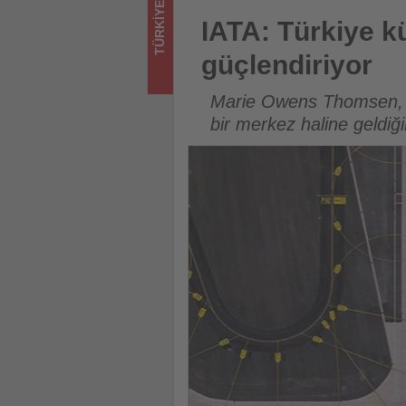
TÜRKIYE
turizmde
IATA: Türkiye küresel havacıl
IATA: Türkiye k
olup
güçlendiriyor
bitenleri
Marie Owens Thomsen, Tü
takip
bir merkez haline geldiği
ediyor!