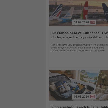
31.07.2026
Haberi
Oku
Air France-KLM ve Lufthansa, TAP
Portugal için bağlayıcı teklif sund
Portekizli hava yolu şirketinin yüzde 44,9’a varan hi
almak isteyen iki Avrupa devi, Lizbon’un Atlantik
bağlantılarındaki rolünü güçlendirmeyi hedefliyor
03.08.2026
Haberi
Oku
Ving araştırdı: İsveçli turistler tati