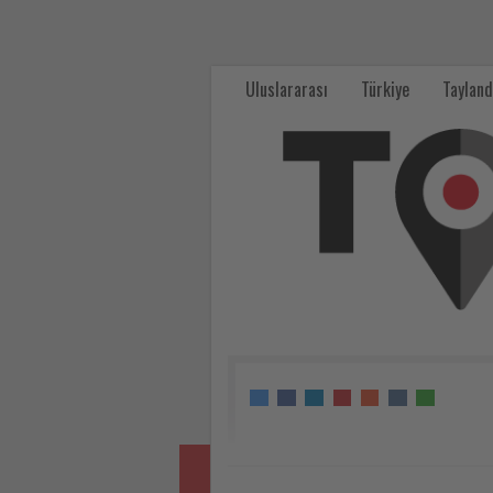
IATA:
Türkiye
Uluslararası
Türkiye
Tayland
küresel
havacılıkta
stratejik
konumunu
güçlendiriyor
-
Tourexpi,
sizler
için