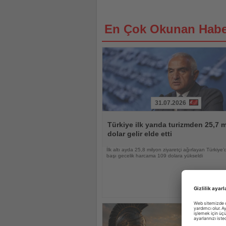
En Çok Okunan Habe
31.07.2026
Haberi
Oku
Türkiye ilk yarıda turizmden 25,7 m
dolar gelir elde etti
İlk altı ayda 25,8 milyon ziyaretçi ağırlayan Türkiye’d
başı gecelik harcama 109 dolara yükseldi