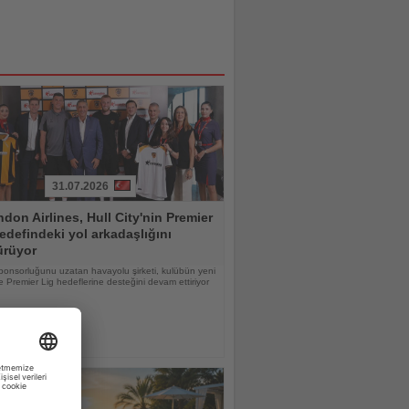
31.07.2026
don Airlines, Hull City'nin Premier
edefindeki yol arkadaşlığını
ürüyor
ponsorluğunu uzatan havayolu şirketi, kulübün yeni
 Premier Lig hedeflerine desteğini devam ettiriyor