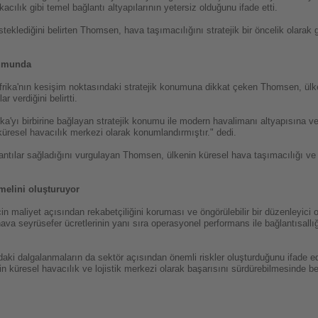
acılık gibi temel bağlantı altyapılarının yetersiz olduğunu ifade etti.
teklediğini belirten Thomsen, hava taşımacılığını stratejik bir öncelik olarak g
numunda
frika'nın kesişim noktasındaki stratejik konumuna dikkat çeken Thomsen, ülk
r verdiğini belirtti.
ka'yı birbirine bağlayan stratejik konumu ile modern havalimanı altyapısına v
 küresel havacılık merkezi olarak konumlandırmıştır." dedi.
tılar sağladığını vurgulayan Thomsen, ülkenin küresel hava taşımacılığı ve tic
melini oluşturuyor
için maliyet açısından rekabetçiliğini koruması ve öngörülebilir bir düzenleyi
ava seyrüsefer ücretlerinin yanı sıra operasyonel performans ile bağlantısallı
ındaki dalgalanmaların da sektör açısından önemli riskler oluşturduğunu ifade 
n küresel havacılık ve lojistik merkezi olarak başarısını sürdürebilmesinde bel