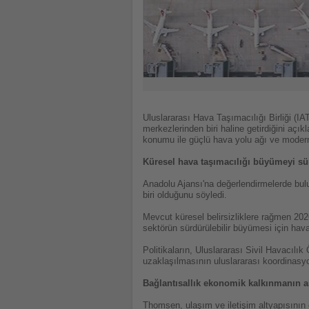
Uluslararası Hava Taşımacılığı Birliği (IA
merkezlerinden biri haline getirdiğini aç
konumu ile güçlü hava yolu ağı ve modern h
Küresel hava taşımacılığı büyümeyi s
Anadolu Ajansı'na değerlendirmelerde bul
biri olduğunu söyledi.
Mevcut küresel belirsizliklere rağmen 20
sektörün sürdürülebilir büyümesi için hava
Politikaların, Uluslararası Sivil Havacıl
uzaklaşılmasının uluslararası koordinasyon
Bağlantısallık ekonomik kalkınmanın a
Thomsen, ulaşım ve iletişim altyapısının 