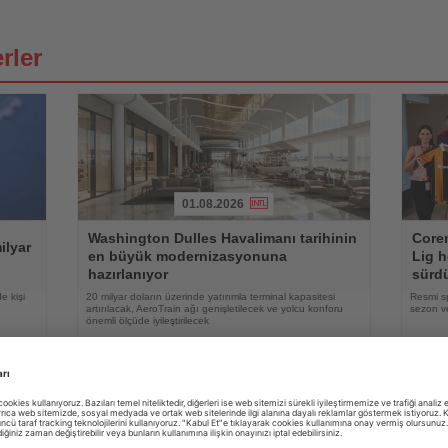
rler
01.08.2026
Haberi
Haberi
Washington Dulles Havalimanı tarihinin
Coren
Oku
Oku
ilyar
en büyük modernizasyonuna
Lig h
hazırlanıyor
sürd
e kişi
20 milyar doların üzerinde yatırımla terminal kapasitesi
Resmi s
artırılacak, AeroTrain ağı genişletilecek ve yolcu konforu
sezon ve
önemli ölçüde iyileştirilecek