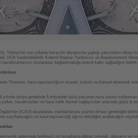
TA), Türkiye'nin son yıllarda havacılık altyapısına yaptığı yatırımların ülkeyi 
ıkladı. IATA Sürdürülebilirlik Kıdemli Başkan Yardımcısı ve Başekonomisti Mar
avalimanlarının uluslararası bağlantısallığa önemli katkı sağladığını belirtti.
ürdürüyor
unan Thomsen, hava taşımacılığının ticareti, turizmi ve küresel ekonomik en
26 yılında dünya genelinde 5 milyardan fazla yolcunun hava yolunu kullanmas
 yolları, havalimanları ve hava trafik hizmet sağlayıcıları arasında güçlü iş bi
ık Örgütü'nün (ICAO) uluslararası standartlarıyla uyumlu olması gerektiğini bel
u zayıflatacağını ve hava taşımacılığı ağının etkinliğini azaltacağını söyledi
nahtarı
ekonomik gelişmede belirleyici rol oynadığına dikkat çekerek, dünyanın en yo