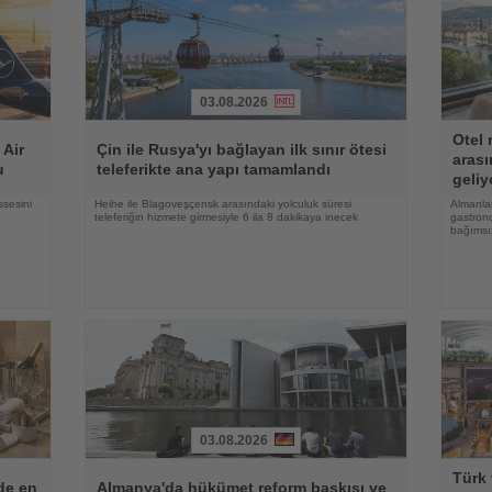
03.08.2026
Haberi
Haberi
Otel 
Oku
Oku
 Air
Çin ile Rusya'yı bağlayan ilk sınır ötesi
arası
u
teleferikte ana yapı tamamlandı
geliy
ssesini
Heihe ile Blagoveşçensk arasındaki yolculuk süresi
Almanlar
teleferiğin hizmete girmesiyle 6 ila 8 dakikaya inecek
gastrono
bağımsı
03.08.2026
Haberi
Haberi
Türk 
Oku
Oku
lde en
Almanya'da hükümet reform baskısı ve