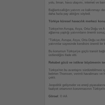
yolu, liman, hava ulaşımı, internet ve bank
Bağlantısallığın yatırım ve kalkınmayı des
daha fazla pay aldığını söyledi.
Türkiye küresel havacılık merkezi ko
Türkiye'nin Avrupa, Asya, Orta Doğu ve A
ağlarına yaptığı yatırımların önemli sonuçla
"Türkiye, Avrupa, Asya, Orta Doğu ve Afri
yatırımlar sayesinde kendisini önemli bir
Bu konumun Türkiye'ye güçlü transit bağlan
üstlendiğini ifade etti.
Rekabet gücü ve istikrar büyümenin te
Türkiye'nin bu avantajını sürdürebilmesi 
belirten Thomsen, verimli havalimanı ve h
çekti.
Jeopolitik gelişmeler ve enerji piyasalar
faaliyet ortamının korunmasının Türkiye'ni
Görsel
: © AA