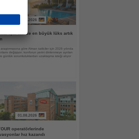
31.07.2026
lar için tatilde en büyük lüks artık
n
raştırmasına göre Alman tatilciler için 2026 yılında
nlamı değişiyor; konforun yerini dinlenmeye ayrılan
 günlük sorumluluklardan uzaklaşma isteği alıyor
01.08.2026
OUR operatörlerinde
vasyonlar hız kazandı