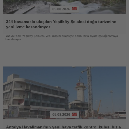
05.08.2026
Haberi
Oku
344 basamakla ulaşılan Yeşilköy Şelalesi doğa turizmine
yeni ivme kazandırıyor
Yahyalı'daki Yeşilköy Şelalesi, yeni ulaşım projesiyle daha fazla ziyaretçiyi ağırlamaya
hazırlanıyor
05.08.2026
Haberi
Oku
Antalya Havalimanı'nın yeni hava trafik kontrol kulesi hızla