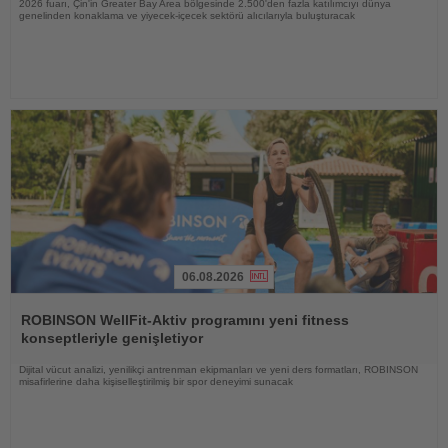
2026 fuarı, Çin'in Greater Bay Area bölgesinde 2.500'den fazla katılımcıyı dünya
genelinden konaklama ve yiyecek-içecek sektörü alıcılarıyla buluşturacak
06.08.2026
Haberi
Oku
ROBINSON WellFit-Aktiv programını yeni fitness
konseptleriyle genişletiyor
Dijital vücut analizi, yenilikçi antrenman ekipmanları ve yeni ders formatları, ROBINSON
misafirlerine daha kişiselleştirilmiş bir spor deneyimi sunacak