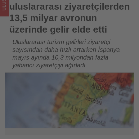
etti
uluslararası ziyaretçilerden
-
13,5 milyar avronun
Tourexpi,
üzerinde gelir elde etti
sizler
Uluslararası turizm gelirleri ziyaretçi
sayısından daha hızlı artarken İspanya
için
mayıs ayında 10,3 milyondan fazla
turizmde
yabancı ziyaretçiyi ağırladı
olup
bitenleri
takip
ediyor!