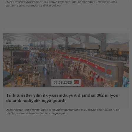
İsveçli tatilciler valizlerine en sık kahve koyarken, otel odalarındaki ücretsiz ürünleri
yanlarına almamalarıyla da dikkat çekiyor
03.08.2026
Haberi
Oku
Türk turistler yılın ilk yarısında yurt dışından 362 milyon
dolarlık hediyelik eşya getirdi
Ocak-haziran döneminde yurt dışı seyahat harcamaları 5,19 milyar dolar olurken, en
büyük pay konaklama ve yeme içmeye ayrıldı