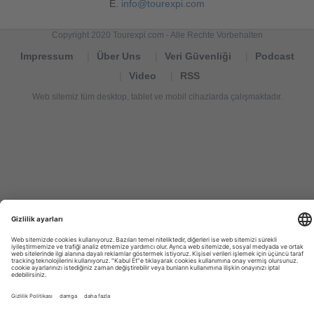
E.
info@tourexpi.com
Copyright 2020 Tourexpi.com - Alle Rechte Vorbehalten
Impressum
Über Uns
Veri Güvenliği
Podcast
Video
RSS
Web sitemiz tüm desktop, tablet ve mobil cihazlarda çalışmaktadır.
Tourexpi,
turizm
haberleri,
Reisebüros,
tourism
news,
noticias
de
turismo,
Tourismus
Nachrichten,
новости
туризма,
travel
tourism