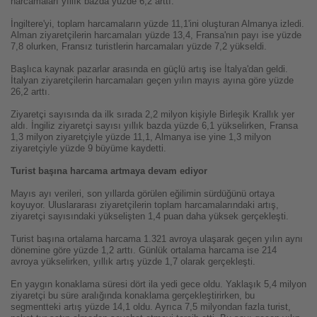
harcamaları yıllık bazda yüzde 6,2 arttı.
İngiltere'yi, toplam harcamaların yüzde 11,1'ini oluşturan Almanya izledi.
Alman ziyaretçilerin harcamaları yüzde 13,4, Fransa'nın payı ise yüzde
7,8 olurken, Fransız turistlerin harcamaları yüzde 7,2 yükseldi.
Başlıca kaynak pazarlar arasında en güçlü artış ise İtalya'dan geldi.
İtalyan ziyaretçilerin harcamaları geçen yılın mayıs ayına göre yüzde
26,2 arttı.
Ziyaretçi sayısında da ilk sırada 2,2 milyon kişiyle Birleşik Krallık yer
aldı. İngiliz ziyaretçi sayısı yıllık bazda yüzde 6,1 yükselirken, Fransa
1,3 milyon ziyaretçiyle yüzde 11,1, Almanya ise yine 1,3 milyon
ziyaretçiyle yüzde 9 büyüme kaydetti.
Turist başına harcama artmaya devam ediyor
Mayıs ayı verileri, son yıllarda görülen eğilimin sürdüğünü ortaya
koyuyor. Uluslararası ziyaretçilerin toplam harcamalarındaki artış,
ziyaretçi sayısındaki yükselişten 1,4 puan daha yüksek gerçekleşti.
Turist başına ortalama harcama 1.321 avroya ulaşarak geçen yılın aynı
dönemine göre yüzde 1,2 arttı. Günlük ortalama harcama ise 214
avroya yükselirken, yıllık artış yüzde 1,7 olarak gerçekleşti.
En yaygın konaklama süresi dört ila yedi gece oldu. Yaklaşık 5,4 milyon
ziyaretçi bu süre aralığında konaklama gerçekleştirirken, bu
segmentteki artış yüzde 14,1 oldu. Ayrıca 7,5 milyondan fazla turist,