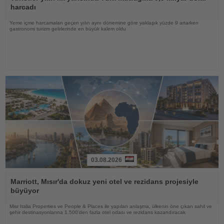
harcadı
Yeme içme harcamaları geçen yılın aynı dönemine göre yaklaşık yüzde 9 artarken
gastronomi turizm gelirlerinde en büyük kalem oldu
03.08.2026
Haberi
Oku
Marriott, Mısır'da dokuz yeni otel ve rezidans projesiyle
büyüyor
Misr Italia Properties ve People & Places ile yapılan anlaşma, ülkenin öne çıkan sahil ve
şehir destinasyonlarına 1.500'den fazla otel odası ve rezidans kazandıracak