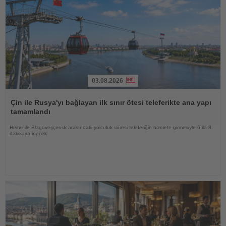
03.08.2026
Haberi
Oku
Çin ile Rusya'yı bağlayan ilk sınır ötesi teleferikte ana yapı
tamamlandı
Heihe ile Blagoveşçensk arasındaki yolculuk süresi teleferiğin hizmete girmesiyle 6 ila 8
dakikaya inecek