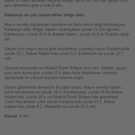
paket tur satın almadan seyahat etmeyi tercih etti. Bu sayı geçen yılın
aynı dönemine göre yüzde 8 arttı.
Katalonya en çok ziyaret edilen bölge oldu
Mayıs ayında uluslararası turistlerin en fazla tercih ettiği destinasyon
Katalonya oldu. Bölge, toplam ziyaretçilerin yüzde 21,1'ini ağırladı.
Katalonya'yı yüzde 20,6 ile Balear Adaları, yüzde 15,9 ile Endülüs takip
etti.
Geçen yılın mayıs ayına göre uluslararası ziyaretçi sayısı Katalonya'da
yüzde 13,1, Balear Adaları'nda yüzde 5,2, Endülüs'te ise yüzde 12,7
arttı.
Oransal büyümede ise Madrid Özerk Bölgesi öne çıktı. Madrid, geçen
yılın aynı ayına göre yüzde 17,4 daha fazla uluslararası ziyaretçi
ağırlayarak en yüksek büyüme oranına ulaştı.
Turizm gelirlerinde de benzer bir tablo oluştu. Mayıs ayında toplam
turist harcamalarının yüzde 19,1'i Katalonya'da, yüzde 18,9'u Balear
Adaları'nda, yüzde 16'sı ise Madrid Özerk Bölgesi'nde gerçekleşti.
Turist harcamaları yıllık bazda Katalonya'da yüzde 13,1, Balear
Adaları'nda yüzde 9,2, Madrid'de ise yüzde 22,2 arttı.
Görsel
: © AA