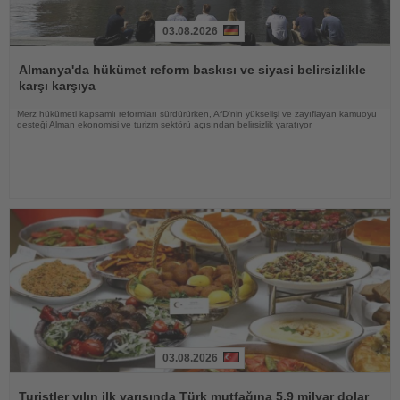
03.08.2026
Haberi
Oku
Almanya'da hükümet reform baskısı ve siyasi belirsizlikle
karşı karşıya
Merz hükümeti kapsamlı reformları sürdürürken, AfD'nin yükselişi ve zayıflayan kamuoyu
desteği Alman ekonomisi ve turizm sektörü açısından belirsizlik yaratıyor
03.08.2026
Haberi
Oku
Turistler yılın ilk yarısında Türk mutfağına 5,9 milyar dolar