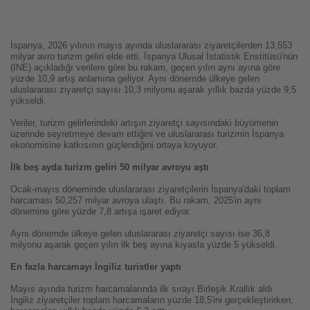
İspanya, 2026 yılının mayıs ayında uluslararası ziyaretçilerden 13,553
milyar avro turizm geliri elde etti. İspanya Ulusal İstatistik Enstitüsü'nün
(INE) açıkladığı verilere göre bu rakam, geçen yılın aynı ayına göre
yüzde 10,9 artış anlamına geliyor. Aynı dönemde ülkeye gelen
uluslararası ziyaretçi sayısı 10,3 milyonu aşarak yıllık bazda yüzde 9,5
yükseldi.
Veriler, turizm gelirlerindeki artışın ziyaretçi sayısındaki büyümenin
üzerinde seyretmeye devam ettiğini ve uluslararası turizmin İspanya
ekonomisine katkısının güçlendiğini ortaya koyuyor.
İlk beş ayda turizm geliri 50 milyar avroyu aştı
Ocak-mayıs döneminde uluslararası ziyaretçilerin İspanya'daki toplam
harcaması 50,257 milyar avroya ulaştı. Bu rakam, 2025'in aynı
dönemine göre yüzde 7,8 artışa işaret ediyor.
Aynı dönemde ülkeye gelen uluslararası ziyaretçi sayısı ise 36,8
milyonu aşarak geçen yılın ilk beş ayına kıyasla yüzde 5 yükseldi.
En fazla harcamayı İngiliz turistler yaptı
Mayıs ayında turizm harcamalarında ilk sırayı Birleşik Krallık aldı.
İngiliz ziyaretçiler toplam harcamaların yüzde 18,5'ini gerçekleştirirken,