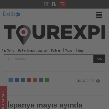
DE
EN
TR
İspanya
Ülke Seçin
mayıs
ayında
uluslararası
ziyaretçilerden
Ana Sayfa
Bülten Almak İstiyorum
Podcast
Video
İletişim
13,5
Ara
milyar
avronun
06.07.2026
üzerinde
gelir
ULUSLARARASI
elde
İspanya mayıs ayında
İspanya mayıs ayında uluslararası ziyaretçilerden 13,5 milyar
avronun üzerinde gelir elde etti