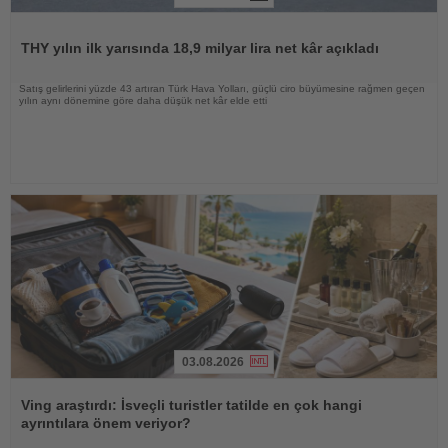
Haberi
Oku
THY yılın ilk yarısında 18,9 milyar lira net kâr açıkladı
Satış gelirlerini yüzde 43 artıran Türk Hava Yolları, güçlü ciro büyümesine rağmen geçen
yılın aynı dönemine göre daha düşük net kâr elde etti
03.08.2026
Haberi
Oku
Ving araştırdı: İsveçli turistler tatilde en çok hangi
ayrıntılara önem veriyor?