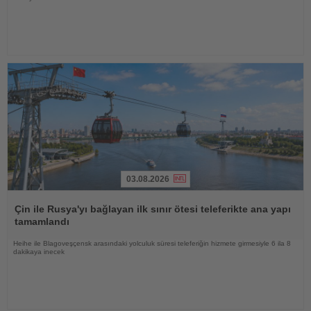
03.08.2026
Haberi
Oku
Çin ile Rusya'yı bağlayan ilk sınır ötesi teleferikte ana yapı
tamamlandı
Heihe ile Blagoveşçensk arasındaki yolculuk süresi teleferiğin hizmete girmesiyle 6 ila 8
dakikaya inecek