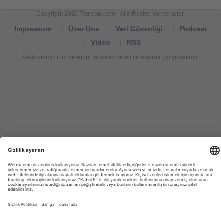
Copyright 2020 Tourexpi.com - Alle Rechte Vorbehalten
Impressum
Über Uns
Veri Güvenliği
Podcast
Video
RSS
Web sitemiz tüm desktop, tablet ve mobil cihazlarda çalışmaktadır.
Tourexpi,
turizm
haberleri,
Reisebüros,
tourism
news,
noticias
de
turismo,
Tourismus
Nachrichten,
новости
туризма,
travel
tourism
news,