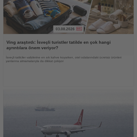
03.08.2026
Haberi
Oku
Ving araştırdı: İsveçli turistler tatilde en çok hangi
ayrıntılara önem veriyor?
İsveçli tatilciler valizlerine en sık kahve koyarken, otel odalarındaki ücretsiz ürünleri
yanlarına almamalarıyla da dikkat çekiyor