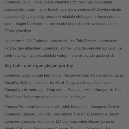
Corendon Grubu, Karayipler'in önemli turizm destinasyonlarından
Curaçao'daki yatırımlarını büyütmeye devam ediyor. Mülkiyetini elinde
bulundurduğu ve işlettiği tesislerle adadaki otel sayısını beşe çıkaran
şirket, bugün Curaçao'nun toplam otel kapasitesinin yaklaşık yüzde
20'sini yönetiyor.
İlk yatırımını 2017 yılında Livingstone Jan Thiel Resort'u portföyüne
katarak gerçekleştiren Corendon, sonraki yıllarda yeni otel açılışları ve
işletme anlaşmalarıyla adadaki varlığını önemli ölçüde güçlendirdi.
Beş farklı otelle genişleyen portföy
Corendon, 2020 yılında beş yıldızlı Mangrove Beach Corendon Curaçao
Resort'u, 2023 yılında ise The Rif at Mangrove Beach Corendon
Curaçao'yu hizmete açtı. Grup ayrıca Parasasa Hotel Curaçao ile The
Ritz Village'in işletme ve yönetimini de üstleniyor.
Curaçao'daki portföyde bugün 401 odalı beş yıldızlı Mangrove Beach
Corendon Curaçao, 384 odalı beş yıldızlı The Rif at Mangrove Beach
Corendon Curaçao, 90 villa ve 114 otel odasından oluşan Sonesta
Hotels & Resorts Livingstone Curaçao, 43 odalı dört yıldızlı Parasasa