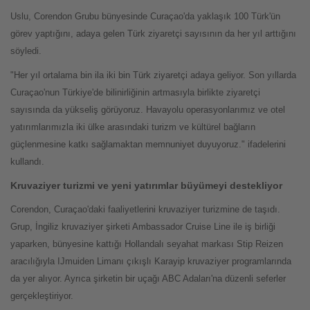
Uslu, Corendon Grubu bünyesinde Curaçao'da yaklaşık 100 Türk'ün
görev yaptığını, adaya gelen Türk ziyaretçi sayısının da her yıl arttığını
söyledi.
"Her yıl ortalama bin ila iki bin Türk ziyaretçi adaya geliyor. Son yıllarda
Curaçao'nun Türkiye'de bilinirliğinin artmasıyla birlikte ziyaretçi
sayısında da yükseliş görüyoruz. Havayolu operasyonlarımız ve otel
yatırımlarımızla iki ülke arasındaki turizm ve kültürel bağların
güçlenmesine katkı sağlamaktan memnuniyet duyuyoruz." ifadelerini
kullandı.
Kruvaziyer turizmi ve yeni yatırımlar büyümeyi destekliyor
Corendon, Curaçao'daki faaliyetlerini kruvaziyer turizmine de taşıdı.
Grup, İngiliz kruvaziyer şirketi Ambassador Cruise Line ile iş birliği
yaparken, bünyesine kattığı Hollandalı seyahat markası Stip Reizen
aracılığıyla IJmuiden Limanı çıkışlı Karayip kruvaziyer programlarında
da yer alıyor. Ayrıca şirketin bir uçağı ABC Adaları'na düzenli seferler
gerçekleştiriyor.