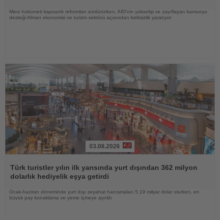
Merz hükümeti kapsamlı reformları sürdürürken, AfD'nin yükselişi ve zayıflayan kamuoyu
desteği Alman ekonomisi ve turizm sektörü açısından belirsizlik yaratıyor
03.08.2026
Haberi
Oku
Türk turistler yılın ilk yarısında yurt dışından 362 milyon
dolarlık hediyelik eşya getirdi
Ocak-haziran döneminde yurt dışı seyahat harcamaları 5,19 milyar dolar olurken, en
büyük pay konaklama ve yeme içmeye ayrıldı