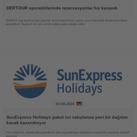
Oku
DERTOUR operatörlerinde rezervasyonlar hız kazandı
2026/27 kış sezonunda yapılan rezervasyonların yarısı uzun mesafeli destinasyonlara
yönelirken Tayland en çok tercih edilen tatil noktası oldu
03.08.2026
Haberi
Oku
SunExpress Holidays paket tur satışlarına yeni bir dağıtım
kanalı kazandırıyor
Yeni platform, klasik tatil paketlerini aile ziyaretleriyle birleştiren esnek bir seyahat modeli
sunuyor