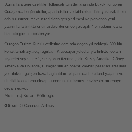
Uzmanlara göre özellikle Hollandalı turistler arasında büyük ilgi gören
Curaçao'da bugün oteller, apart oteller ve tatil evleri dâhil yaklaşık 8 bin
oda bulunuyor. Mevcut tesislerin genişletilmesi ve planlanan yeni
yatırımlarla birlikte önümüzdeki dönemde yaklaşık 4 bin odanın daha
hizmete girmesi bekleniyor.
Curaçao Turizm Kurulu verilerine göre ada geçen yıl yaklaşık 800 bin
konaklamalı ziyaretçi ağırladı. Kruvaziyer yolcularıyla birlikte toplam
ziyaretçi sayısı ise 1,7 milyonun üzerine çıktı. Kuzey Amerika, Güney
Amerika ve Hollanda, Curaçao'nun en önemli kaynak pazarları arasında
yer alırken, gelişen hava bağlantıları, plajları, canlı kültürel yaşamı ve
nitelikli konaklama altyapısı adanın uluslararası cazibesini artırmaya
devam ediyor.
Metin: (c) Kerem Köfteoglu
Görsel
: © Corendon Airlines