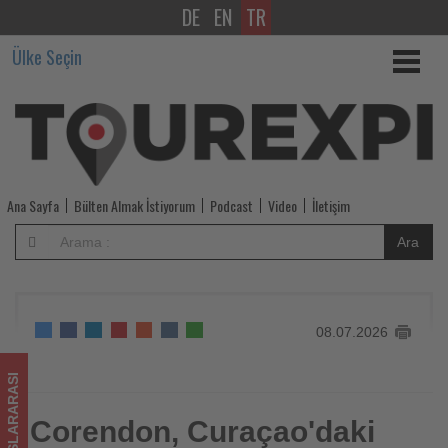
DE
EN
TR
Corendon,
Ülke Seçin
Curaçao'daki
otel
yatırımlarını
beş
Ana Sayfa
Bülten Almak İstiyorum
Podcast
Video
İletişim
tesise
Ara
çıkardı
-
08.07.2026
Tourexpi,
sizler
ULUSLARARASI
için
Corendon, Curaçao'daki
Corendon, Curaçao'daki otel yatırımlarını beş tesise çıkardı