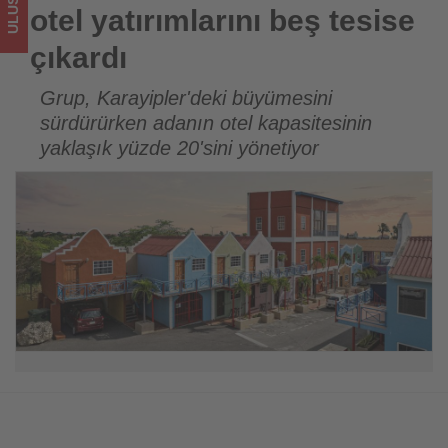
turizmde
otel yatırımlarını beş tesise
olup
çıkardı
bitenleri
Grup, Karayipler'deki büyümesini
sürdürürken adanın otel kapasitesinin
takip
yaklaşık yüzde 20'sini yönetiyor
ediyor!