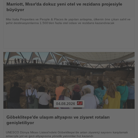
Oku
Marriott, Mısır'da dokuz yeni otel ve rezidans projesiyle
büyüyor
Misr Italia Properties ve People & Places ile yapılan anlaşma, ülkenin öne çıkan sahil ve
şehir destinasyonlarına 1.500'den fazla otel odası ve rezidans kazandıracak
04.08.2026
Haberi
Oku
Göbeklitepe'de ulaşım altyapısı ve ziyaret rotaları
genişletiliyor
UNESCO Dünya Mirası Listesi'ndeki Göbeklitepe'de artan ziyaretçi sayısını karşılamak
amacıyla yol ve gezi altyapısına yönelik yatırımlar hız kazandı