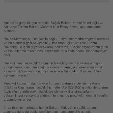
Ankara'da gerçekleşen törende, Sağlık Bakanı Kemal Memişoğlu ve
Kültür ve Turizm Bakanı Mehmet Nuri Ersoy önemli açıklamalarda
bulundu.
Bakan Memişoğlu, Türkiye'nin sağlık turizminde marka değerini artırmak
ve bu alandaki gelir seviyesini yükseltmek için Kültür ve Turizm
Bakanlığı ile işbirliği yapacaklarını belirterek, "Sağlık altyapımızın gücü
ve hekimlerimizin tecrübesi sayesinde bu alanda önemli bir noktadayız"
dedi.
Bakan Ersoy ise sağlık turizminin hızla büyüyen bir sektör olduğunu
vurgulayarak, geçtiğimiz yıl Türkiye'yi bu amaçla ziyaret eden turist
sayısının 1,5 milyonu geçtiğini ve elde edilen gelirin 3 milyar doları
aştığını ifade etti.
Protokol kapsamında, Türkiye Turizm Tanıtım ve Geliştirme Ajansı
(TGA) ve Uluslararası Sağlık Hizmetleri AŞ (USHAŞ) işbirliği ile tanıtım
faaliyetleri yürütülecek. Sağlık tesislerinin kalite standartlarının
yükseltilmesi ve kayıt dışılığın önlenmesi de protokolün önemli hedefleri
arasında yer alıyor.
İmza töreninin ardından her iki Bakan, Türkiye'nin sağlık turizmi
alanında daha da güçleneceğine olan inançlarını dile getirdi.