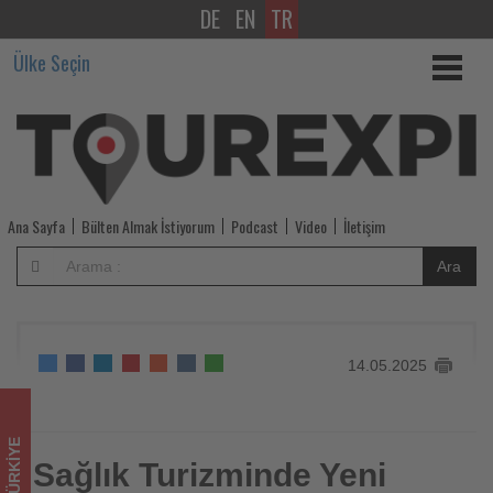
DE
EN
TR
Sağlık
Ülke Seçin
Turizminde
Yeni
Dönem:
Bakanlıklar
Ana Sayfa
Bülten Almak İstiyorum
Podcast
Video
İletişim
Arasında
Ara
İşbirliği
Protokolü
14.05.2025
İmzalandı
-
TÜRKIYE
Tourexpi,
Sağlık Turizminde Yeni
Sağlık Turizminde Yeni Dönem: Bakanlıklar Arasında İşbirliği
Protokolü İmzalandı