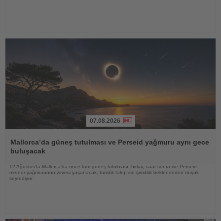
07.08.2026
Haberi
Oku
Mallorca’da güneş tutulması ve Perseid yağmuru aynı gece
buluşacak
12 Ağustos’ta Mallorca’da önce tam güneş tutulması, birkaç saat sonra ise Perseid
meteor yağmurunun zirvesi yaşanacak; turistik talep ise şimdilik beklenenden düşük
seyrediyor