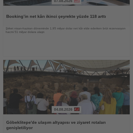
07.08.2026
Haberi
Oku
Booking’in net kârı ikinci çeyrekte yüzde 118 arttı
Şirket nisan-haziran döneminde 1,95 milyar dolar net kâr elde ederken brüt rezervasyon
hacmi 51 milyar dolara ulaştı
04.08.2026
Haberi
Oku
Göbeklitepe'de ulaşım altyapısı ve ziyaret rotaları
genişletiliyor