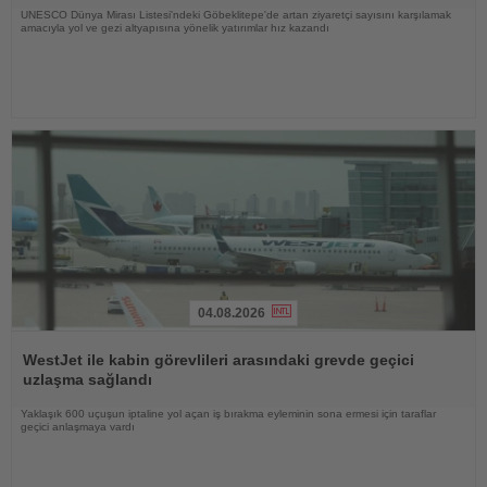
UNESCO Dünya Mirası Listesi'ndeki Göbeklitepe'de artan ziyaretçi sayısını karşılamak
amacıyla yol ve gezi altyapısına yönelik yatırımlar hız kazandı
04.08.2026
Haberi
Oku
WestJet ile kabin görevlileri arasındaki grevde geçici
uzlaşma sağlandı
Yaklaşık 600 uçuşun iptaline yol açan iş bırakma eyleminin sona ermesi için taraflar
geçici anlaşmaya vardı