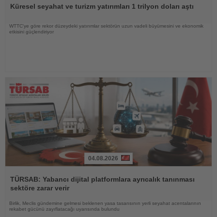
Oku
Küresel seyahat ve turizm yatırımları 1 trilyon doları aştı
WTTC'ye göre rekor düzeydeki yatırımlar sektörün uzun vadeli büyümesini ve ekonomik
etkisini güçlendiriyor
04.08.2026
Haberi
Oku
TÜRSAB: Yabancı dijital platformlara ayrıcalık tanınması
sektöre zarar verir
Birlik, Meclis gündemine gelmesi beklenen yasa tasarısının yerli seyahat acentalarının
rekabet gücünü zayıflatacağı uyarısında bulundu