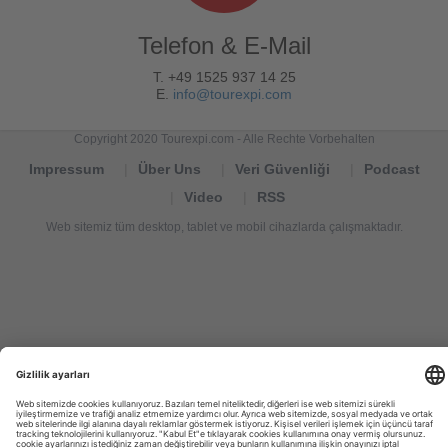
Telefon & E-Mail
T. +49 1525 937 14 25
E.
info@tourexpi.com
Copyright 2020 Tourexpi.com - Alle Rechte Vorbehalten
Impressum
Über Uns
Veri Güvenliği
Podcast
Video
RSS
Web sitemiz tüm desktop, tablet ve mobil cihazlarda çalışmaktadır.
Tourexpi,
turizm
haberleri,
Reisebüros,
tourism
news,
noticias
de
turismo,
Tourismus
Nachrichten,