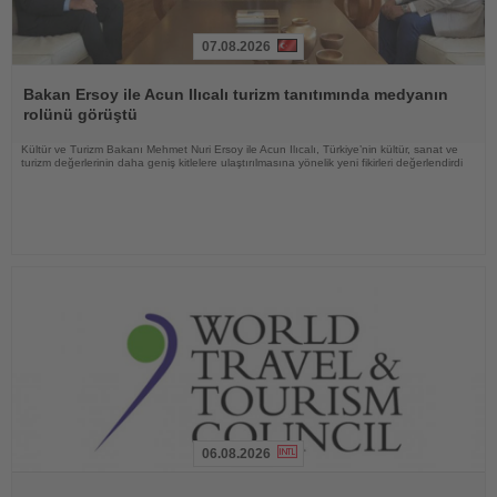
07.08.2026
Haberi
Oku
Bakan Ersoy ile Acun Ilıcalı turizm tanıtımında medyanın
rolünü görüştü
Kültür ve Turizm Bakanı Mehmet Nuri Ersoy ile Acun Ilıcalı, Türkiye’nin kültür, sanat ve
turizm değerlerinin daha geniş kitlelere ulaştırılmasına yönelik yeni fikirleri değerlendirdi
06.08.2026
Haberi