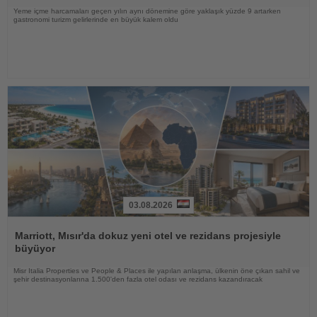
Yeme içme harcamaları geçen yılın aynı dönemine göre yaklaşık yüzde 9 artarken
gastronomi turizm gelirlerinde en büyük kalem oldu
03.08.2026
Haberi
Oku
Marriott, Mısır'da dokuz yeni otel ve rezidans projesiyle
büyüyor
Misr Italia Properties ve People & Places ile yapılan anlaşma, ülkenin öne çıkan sahil ve
şehir destinasyonlarına 1.500'den fazla otel odası ve rezidans kazandıracak