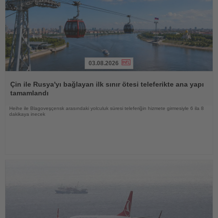
03.08.2026
Haberi
Oku
Çin ile Rusya'yı bağlayan ilk sınır ötesi teleferikte ana yapı
tamamlandı
Heihe ile Blagoveşçensk arasındaki yolculuk süresi teleferiğin hizmete girmesiyle 6 ila 8
dakikaya inecek