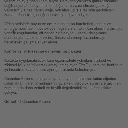
yaşam anlayışından ilham alıyor. Hareketin yalnızca günlük yaşamın
değil, seyahat deneyiminin de doğal bir parçası olması gerektiği
yaklaşımıyla hazırlanan proje, yolcuları uçuş sırasında geçirdikleri
zamanı daha bilinçli değerlendirmeye teşvik ediyor.
Video serisinde boyun ve omuz rahatlatma hareketleri, postür ve
omurga mobilitesini destekleyen egzersizler, aktif kan akışını artırmaya
yönelik uygulamalar, alt beden aktivasyonu, bacak dolaşımını
destekleyen hareketler ve iniş öncesinde enerji kazandırmayı
hedefleyen çalışmalar yer alıyor.
Konfor ve iyi hissetme deneyiminin parçası
Koltukta uygulanabilecek kısa egzersizlerle yolcuların fiziksel ve
zihinsel iyilik halini desteklemeyi amaçlayan Fit&Fly, hareket, konfor ve
iyi hissetme kavramlarını aynı çatı altında buluşturuyor.
Corendon Airlines, projeyle seyahatin yalnızca bir noktadan diğerine
ulaşmaktan ibaret olmadığını vurgularken, yolculuk süresince geçirilen
zamanın da daha verimli ve keyifli değerlendirilebileceğine dikkat
çekiyor.
Görsel
: © Corendon Airlines