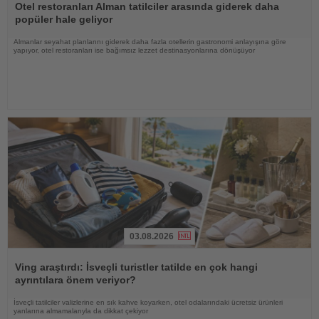
Oku
Otel restoranları Alman tatilciler arasında giderek daha
popüler hale geliyor
Almanlar seyahat planlarını giderek daha fazla otellerin gastronomi anlayışına göre
yapıyor, otel restoranları ise bağımsız lezzet destinasyonlarına dönüşüyor
03.08.2026
Haberi
Oku
Ving araştırdı: İsveçli turistler tatilde en çok hangi
ayrıntılara önem veriyor?
İsveçli tatilciler valizlerine en sık kahve koyarken, otel odalarındaki ücretsiz ürünleri
yanlarına almamalarıyla da dikkat çekiyor