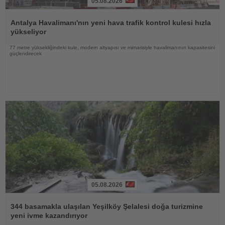
05.08.2026
Haberi
Oku
Antalya Havalimanı'nın yeni hava trafik kontrol kulesi hızla
yükseliyor
77 metre yüksekliğindeki kule, modern altyapısı ve mimarisiyle havalimanının kapasitesini
güçlendirecek
05.08.2026
Haberi
Oku
344 basamakla ulaşılan Yeşilköy Şelalesi doğa turizmine
yeni ivme kazandırıyor