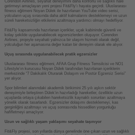
Corendon Airlines, seyahat deneyimini daha konforlu ve sağlıklı hale
getirmeyi amaçlayan yeni projesi Fit&Fly’ı hayata geçirdi. Uluslararası
fitness eğitmeni Noyan Dülek ile hazırlanan YouTube video serisi,
yolcuların uçuş sırasında daha aktif kalmalarını desteklemeyi ve uzun
süreli hareketsizliğin etkilerini azaltmaya yardımcı olmayı hedefliyor.
Fit&Fly kapsamında hazırlanan içerikler, uçak kabininde güvenli ve
kolay şekilde uygulanabilecek egzersizlerden oluşuyor. Corendon
Airlines, projeyle seyahati yalnızca bir ulaşım hizmeti olarak değil,
yolculuğun her aşamasına değer katan bir deneyim olarak ele alıyor.
Uçuş sırasında uygulanabilecek pratik egzersizler
Uluslararası fitness eğitmeni, AFAA Grup Fitness Temsilcisi ve NO1
Lifestyle’ın kurucusu Noyan Dülek tarafından hazırlanan içeriklerin
merkezinde “7 Dakikalık Oturarak Dolaşım ve Postür Egzersiz Serisi”
yer alıyor.
Spor bilimleri alanındaki akademik birikimini 25 yılı aşkın sektör
deneyimiyle birleştiren Dülek’in hazırladığı hareketler, özellikle uzun
uçuşlarda ortaya çıkabilen hareketsizlik kaynaklı sorunları azaltmaya
yönelik olarak tasarlandı. Egzersizler dolaşımı desteklemeyi, kas
gerginliğini azaltmayı ve uçuş sonrasında hissedilen yorgunluğu
hafifletmeyi amaçlıyor.
Uzun ve sağlıklı yaşam yaklaşımı seyahate taşınıyor
Fit&Fly projesi, son yıllarda dünya genelinde öne çıkan uzun ve sağlıklı