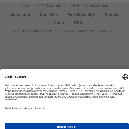
Copyright 2020 Tourexpi.com - Alle Rechte Vorbehalten
Impressum
Über Uns
Veri Güvenliği
Podcast
Video
RSS
Web sitemiz tüm desktop, tablet ve mobil cihazlarda çalışmaktadır.
Tourexpi,
turizm
haberleri,
Reisebüros,
tourism
news,
noticias
de
turismo,
Tourismus
Nachrichten,
новости
туризма,
travel
tourism
news,
international