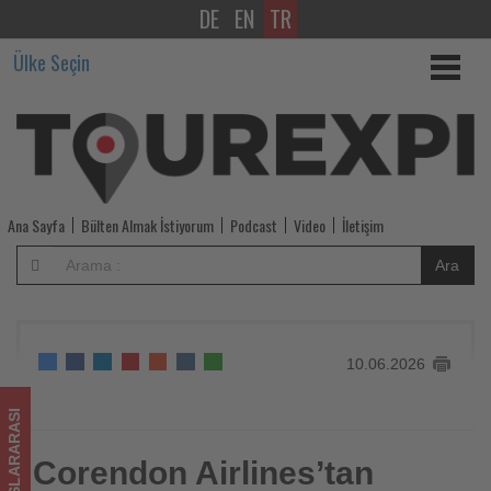
DE
EN
TR
Corendon
Ülke Seçin
Airlines’tan
uçuşta
hareketi
teşvik
Ana Sayfa
Bülten Almak İstiyorum
Podcast
Video
İletişim
eden
Ara
Fit&Fly
projesi
10.06.2026
-
Tourexpi,
ULUSLARARASI
sizler
Corendon Airlines’tan
Corendon Airlines’tan uçuşta hareketi teşvik eden Fit&Fly
projesi