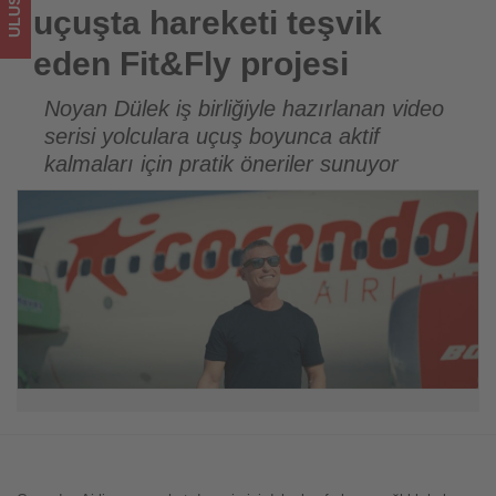
için
uçuşta hareketi teşvik
turizmde
eden Fit&Fly projesi
olup
Noyan Dülek iş birliğiyle hazırlanan video
serisi yolculara uçuş boyunca aktif
bitenleri
kalmaları için pratik öneriler sunuyor
takip
ediyor!