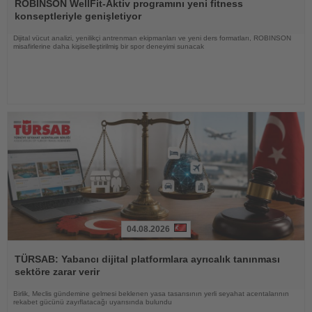
Oku
ROBINSON WellFit-Aktiv programını yeni fitness
konseptleriyle genişletiyor
Dijital vücut analizi, yenilikçi antrenman ekipmanları ve yeni ders formatları, ROBINSON
misafirlerine daha kişiselleştirilmiş bir spor deneyimi sunacak
04.08.2026
Haberi
Oku
TÜRSAB: Yabancı dijital platformlara ayrıcalık tanınması
sektöre zarar verir
Birlik, Meclis gündemine gelmesi beklenen yasa tasarısının yerli seyahat acentalarının
rekabet gücünü zayıflatacağı uyarısında bulundu