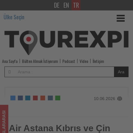
DE
EN
TR
Air
Ülke Seçin
Astana
Kıbrıs
ve
Çin
Ana Sayfa
Bülten Almak İstiyorum
Podcast
Video
İletişim
uçuş
Ara
ağını
genişletiyor
10.06.2026
-
Tourexpi,
ULUSLARARASI
sizler
Air Astana Kıbrıs ve Çin
Air Astana Kıbrıs ve Çin uçuş ağını genişletiyor