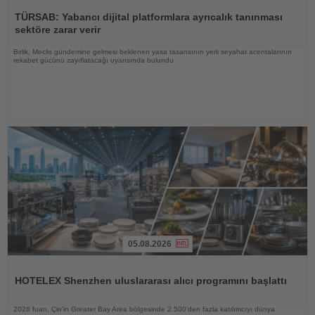
Haberi
Oku
TÜRSAB: Yabancı dijital platformlara ayrıcalık tanınması
sektöre zarar verir
Birlik, Meclis gündemine gelmesi beklenen yasa tasarısının yerli seyahat acentalarının
rekabet gücünü zayıflatacağı uyarısında bulundu
05.08.2026
Haberi
Oku
HOTELEX Shenzhen uluslararası alıcı programını başlattı
2026 fuarı, Çin'in Greater Bay Area bölgesinde 2.500'den fazla katılımcıyı dünya