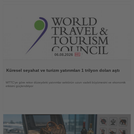
06.08.2026
Haberi
Oku
Küresel seyahat ve turizm yatırımları 1 trilyon doları aştı
WTTC'ye göre rekor düzeydeki yatırımlar sektörün uzun vadeli büyümesini ve ekonomik
etkisini güçlendiriyor