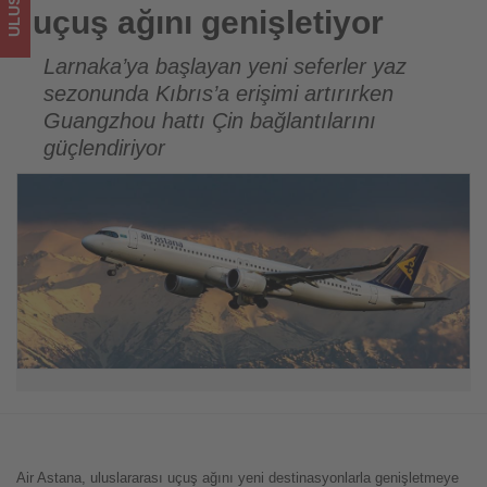
için
uçuş ağını genişletiyor
turizmde
Larnaka’ya başlayan yeni seferler yaz
sezonunda Kıbrıs’a erişimi artırırken
olup
Guangzhou hattı Çin bağlantılarını
bitenleri
güçlendiriyor
takip
ediyor!
Air Astana, uluslararası uçuş ağını yeni destinasyonlarla genişletmeye