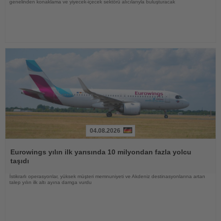
genelinden konaklama ve yiyecek-içecek sektörü alıcılarıyla buluşturacak
04.08.2026
Haberi
Oku
Eurowings yılın ilk yarısında 10 milyondan fazla yolcu
taşıdı
İstikrarlı operasyonlar, yüksek müşteri memnuniyeti ve Akdeniz destinasyonlarına artan
talep yılın ilk altı ayına damga vurdu