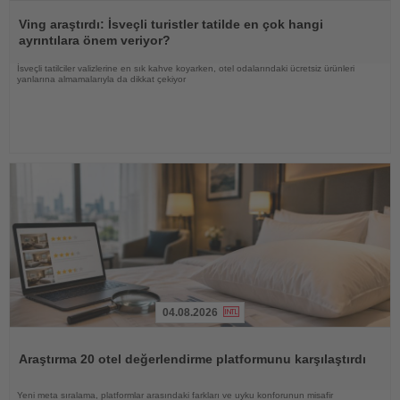
Haberi
Oku
Ving araştırdı: İsveçli turistler tatilde en çok hangi
ayrıntılara önem veriyor?
İsveçli tatilciler valizlerine en sık kahve koyarken, otel odalarındaki ücretsiz ürünleri
yanlarına almamalarıyla da dikkat çekiyor
04.08.2026
Haberi
Oku
Araştırma 20 otel değerlendirme platformunu karşılaştırdı
Yeni meta sıralama, platformlar arasındaki farkları ve uyku konforunun misafir