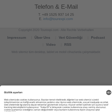
Telefon & E-Mail
T. +49 1525 937 14 25
E.
info@tourexpi.com
Copyright 2020 Tourexpi.com - Alle Rechte Vorbehalten
Impressum
Über Uns
Veri Güvenliği
Podcast
Video
RSS
Web sitemiz tüm desktop, tablet ve mobil cihazlarda çalışmaktadır.
Tourexpi,
turizm
haberleri,
Reisebüros,
tourism
news,
noticias
de
turismo,
Tourismus
Nachrichten,
новости