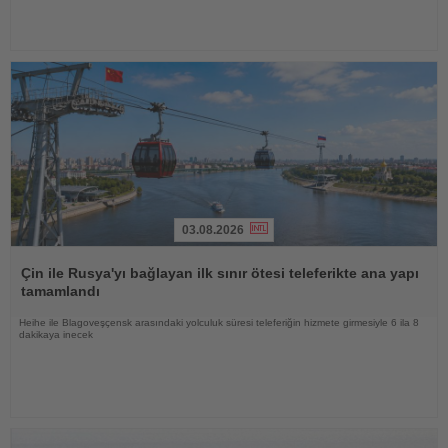
03.08.2026
Haberi
Oku
Çin ile Rusya'yı bağlayan ilk sınır ötesi teleferikte ana yapı
tamamlandı
Heihe ile Blagoveşçensk arasındaki yolculuk süresi teleferiğin hizmete girmesiyle 6 ila 8
dakikaya inecek