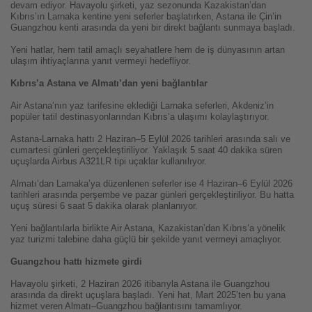
devam ediyor. Havayolu şirketi, yaz sezonunda Kazakistan’dan
Kıbrıs’ın Larnaka kentine yeni seferler başlatırken, Astana ile Çin’in
Guangzhou kenti arasında da yeni bir direkt bağlantı sunmaya başladı.
Yeni hatlar, hem tatil amaçlı seyahatlere hem de iş dünyasının artan
ulaşım ihtiyaçlarına yanıt vermeyi hedefliyor.
Kıbrıs’a Astana ve Almatı’dan yeni bağlantılar
Air Astana’nın yaz tarifesine eklediği Larnaka seferleri, Akdeniz’in
popüler tatil destinasyonlarından Kıbrıs’a ulaşımı kolaylaştırıyor.
Astana-Larnaka hattı 2 Haziran–5 Eylül 2026 tarihleri arasında salı ve
cumartesi günleri gerçekleştiriliyor. Yaklaşık 5 saat 40 dakika süren
uçuşlarda Airbus A321LR tipi uçaklar kullanılıyor.
Almatı’dan Larnaka’ya düzenlenen seferler ise 4 Haziran–6 Eylül 2026
tarihleri arasında perşembe ve pazar günleri gerçekleştiriliyor. Bu hatta
uçuş süresi 6 saat 5 dakika olarak planlanıyor.
Yeni bağlantılarla birlikte Air Astana, Kazakistan’dan Kıbrıs’a yönelik
yaz turizmi talebine daha güçlü bir şekilde yanıt vermeyi amaçlıyor.
Guangzhou hattı hizmete girdi
Havayolu şirketi, 2 Haziran 2026 itibarıyla Astana ile Guangzhou
arasında da direkt uçuşlara başladı. Yeni hat, Mart 2025’ten bu yana
hizmet veren Almatı–Guangzhou bağlantısını tamamlıyor.