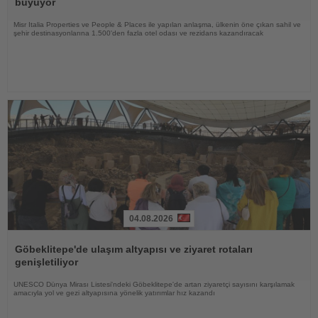
büyüyor
Misr Italia Properties ve People & Places ile yapılan anlaşma, ülkenin öne çıkan sahil ve
şehir destinasyonlarına 1.500'den fazla otel odası ve rezidans kazandıracak
04.08.2026
Haberi
Oku
Göbeklitepe'de ulaşım altyapısı ve ziyaret rotaları
genişletiliyor
UNESCO Dünya Mirası Listesi'ndeki Göbeklitepe'de artan ziyaretçi sayısını karşılamak
amacıyla yol ve gezi altyapısına yönelik yatırımlar hız kazandı