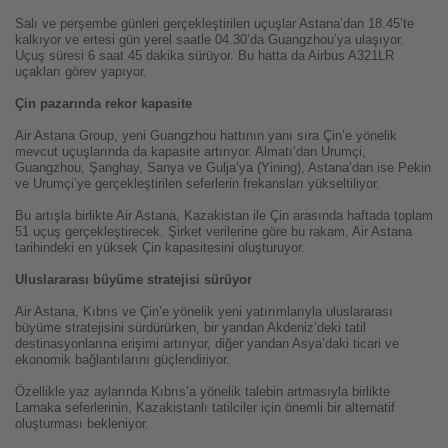
Salı ve perşembe günleri gerçekleştirilen uçuşlar Astana’dan 18.45’te
kalkıyor ve ertesi gün yerel saatle 04.30’da Guangzhou’ya ulaşıyor.
Uçuş süresi 6 saat 45 dakika sürüyor. Bu hatta da Airbus A321LR
uçakları görev yapıyor.
Çin pazarında rekor kapasite
Air Astana Group, yeni Guangzhou hattının yanı sıra Çin’e yönelik
mevcut uçuşlarında da kapasite artırıyor. Almatı’dan Urumçi,
Guangzhou, Şanghay, Sanya ve Gulja’ya (Yining), Astana’dan ise Pekin
ve Urumçi’ye gerçekleştirilen seferlerin frekansları yükseltiliyor.
Bu artışla birlikte Air Astana, Kazakistan ile Çin arasında haftada toplam
51 uçuş gerçekleştirecek. Şirket verilerine göre bu rakam, Air Astana
tarihindeki en yüksek Çin kapasitesini oluşturuyor.
Uluslararası büyüme stratejisi sürüyor
Air Astana, Kıbrıs ve Çin’e yönelik yeni yatırımlarıyla uluslararası
büyüme stratejisini sürdürürken, bir yandan Akdeniz’deki tatil
destinasyonlarına erişimi artırıyor, diğer yandan Asya’daki ticari ve
ekonomik bağlantılarını güçlendiriyor.
Özellikle yaz aylarında Kıbrıs’a yönelik talebin artmasıyla birlikte
Larnaka seferlerinin, Kazakistanlı tatilciler için önemli bir alternatif
oluşturması bekleniyor.