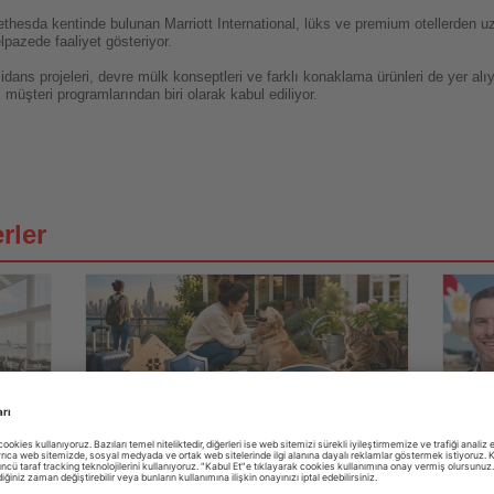
hesda kentinde bulunan Marriott International, lüks ve premium otellerden uz
lpazede faaliyet gösteriyor.
ezidans projeleri, devre mülk konseptleri ve farklı konaklama ürünleri de yer al
müşteri programlarından biri olarak kabul ediliyor.
rler
01.08.2026
Haberi
Haberi
hinin
Oku
Oku
Otel yerine housesitting: Güvenli bir
Luft
konaklama için nelere dikkat edilmeli?
önem