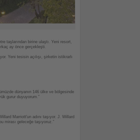
re taşlarından birine ulaştı. Yeni resort,
irkaç ay önce gerçekleşti.
. Yeni tesisin açılışı, şirketin istikrarlı
föyümüzde dünyanın 146 ülke ve bölgesinde
üyük gurur duyuyorum.”
llard Marriott'un adını taşıyor. J. Willard
n bu mirası geleceğe taşıyoruz.”