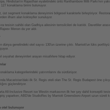
, Hindistan'ın Rajasthan eyaletindeki ünlü Ranthambore Milli Parkı'nın yakının
m 127 konaklama birimi bulunuyor.
t, üst segment konaklama deneyimini bölgesel karakterle birleştiriyor. Restor
klerden ilham alan kokteyller sunuluyor.
sıra tesisin sahibi olan Gadhiya ailesinin temsilcileri de katıldı. Davetliler a
 Rajeev Menon da yer aldı.
r
ın dünya genelindeki otel sayısı 130'un üzerine çıktı. Marriott'un lüks portföy
uşuyor.
seyahat deneyimleri arayan misafirlere hitap ediyor.
mlar
onaklama kategorilerindeki yatırımlarını da sürdürüyor.
ında Macaristan'daki ilk St. Regis oteli olan The St. Regis Budapest öne çıkıy
ığını güçlendiriyor.
ta All-Inclusive Resort ise Westin markasının ilk her şey dahil konseptli tesis
riş yaparken, ABD'de StudioRes by Marriott Greensboro Airport uzun süreli ko
a otel bulunuyor