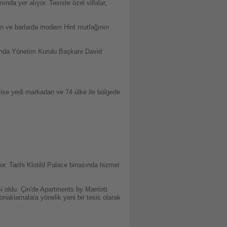
da yer alıyor. Tesiste özel villalar,
an ve barlarda modern Hint mutfağının
rasında Yönetim Kurulu Başkanı David
ü ise yedi markadan ve 74 ülke ile bölgede
or. Tarihi Klotild Palace binasında hizmet
i oldu. Çin'de Apartments by Marriott
naklamalara yönelik yeni bir tesis olarak