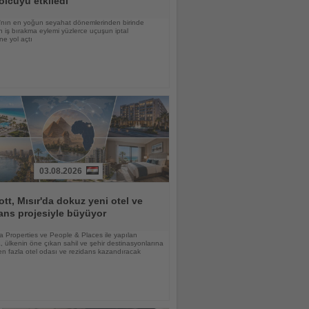
olcuyu etkiledi
nın en yoğun seyahat dönemlerinden birinde
 iş bırakma eylemi yüzlerce uçuşun iptal
ne yol açtı
03.08.2026
ott, Mısır'da dokuz yeni otel ve
ans projesiyle büyüyor
lia Properties ve People & Places ile yapılan
 ülkenin öne çıkan sahil ve şehir destinasyonlarına
n fazla otel odası ve rezidans kazandıracak