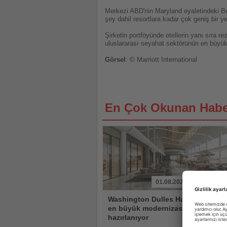
Merkezi ABD'nin Maryland eyaletindeki Bet
şey dahil resortlara kadar çok geniş bir ye
Şirketin portföyünde otellerin yanı sıra r
uluslararası seyahat sektörünün en büyük 
Görsel
: © Marriott International
En Çok Okunan Habe
01.08.2026
Haberi
Washington Dulles Havalimanı tari
Oku
en büyük modernizasyonuna
hazırlanıyor