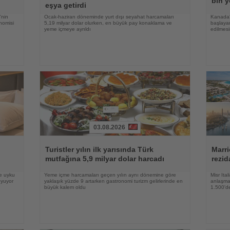
bin y
eşya getirdi
'nin
Ocak-haziran döneminde yurt dışı seyahat harcamaları
Kanada'
nomisi
5,19 milyar dolar olurken, en büyük pay konaklama ve
başlayan
yeme içmeye ayrıldı
edilmesi
03.08.2026
Haberi
Haberi
Oku
Oku
Turistler yılın ilk yarısında Türk
Marri
mutfağına 5,9 milyar dolar harcadı
rezid
ve uyku
Yeme içme harcamaları geçen yılın aynı dönemine göre
Misr Ita
oyuyor
yaklaşık yüzde 9 artarken gastronomi turizm gelirlerinde en
anlaşma,
büyük kalem oldu
1.500'de