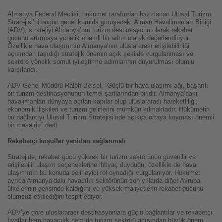
Almanya Federal Meclisi, hükümet tarafından hazırlanan Ulusal Turizm
Stratejisi’ni bugün genel kurulda görüşecek. Alman Havalimanları Birliği
(ADV), stratejiyi Almanya’nın turizm destinasyonu olarak rekabet
gücünü artırmaya yönelik önemli bir adım olarak değerlendiriyor.
Özellikle hava ulaşımının Almanya’nın uluslararası erişilebilirliği
açısından taşıdığı stratejik önemin açık şekilde vurgulanması ve
sektöre yönelik somut iyileştirme adımlarının duyurulması olumlu
karşılandı.
ADV Genel Müdürü Ralph Beisel, “Güçlü bir hava ulaşımı ağı, başarılı
bir turizm destinasyonunun temel şartlarından biridir. Almanya’daki
havalimanları dünyaya açılan kapılar olup uluslararası hareketliliği,
ekonomik ilişkileri ve turizm gelirlerini mümkün kılmaktadır. Hükümetin
bu bağlantıyı Ulusal Turizm Stratejisi’nde açıkça ortaya koyması önemli
bir mesajdır” dedi.
Rekabetçi koşullar yeniden sağlanmalı
Stratejide, rekabet gücü yüksek bir turizm sektörünün güvenilir ve
erişilebilir ulaşım seçeneklerine ihtiyaç duyduğu, özellikle de hava
ulaşımının bu konuda belirleyici rol oynadığı vurgulanıyor. Hükümet
ayrıca Almanya’daki havacılık sektörünün son yıllarda diğer Avrupa
ülkelerinin gerisinde kaldığını ve yüksek maliyetlerin rekabet gücünü
olumsuz etkilediğini tespit ediyor.
ADV’ye göre uluslararası destinasyonlara güçlü bağlantılar ve rekabetçi
fiyatlar hem havacılık hem de turizm sektörü açısından büyük önem