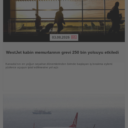
03.08.2026
Haberi
Oku
WestJet kabin memurlarının grevi 250 bin yolcuyu etkiledi
Kanada'nın en yoğun seyahat dönemlerinden birinde başlayan iş bırakma eylemi
yüzlerce uçuşun iptal edilmesine yol açtı