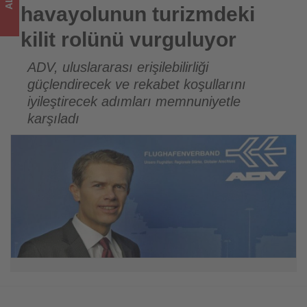
için
havayolunun turizmdeki
turizmde
kilit rolünü vurguluyor
olup
ADV, uluslararası erişilebilirliği
güçlendirecek ve rekabet koşullarını
bitenleri
iyileştirecek adımları memnuniyetle
takip
karşıladı
ediyor!