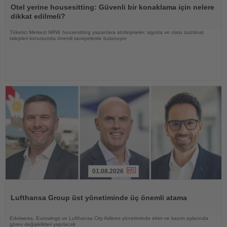
Oku
Otel yerine housesitting: Güvenli bir konaklama için nelere
dikkat edilmeli?
Tüketici Merkezi NRW, housesitting yapanlara sözleşmeler, sigorta ve olası tazminat
talepleri konusunda önemli tavsiyelerde bulunuyor
01.08.2026
Haberi
Oku
Lufthansa Group üst yönetiminde üç önemli atama
Edelweiss, Eurowings ve Lufthansa City Airlines yönetiminde ekim ve kasım aylarında
görev değişiklikleri yapılacak