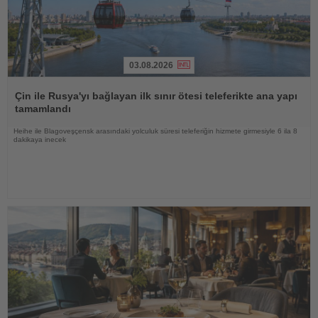
03.08.2026
Haberi
Oku
Çin ile Rusya'yı bağlayan ilk sınır ötesi teleferikte ana yapı
tamamlandı
Heihe ile Blagoveşçensk arasındaki yolculuk süresi teleferiğin hizmete girmesiyle 6 ila 8
dakikaya inecek