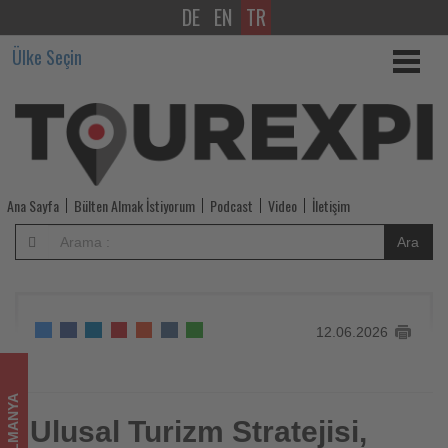
DE
EN
TR
Ulusal
Ülke Seçin
Turizm
Stratejisi,
havayolunun
turizmdeki
Ana Sayfa
Bülten Almak İstiyorum
Podcast
Video
İletişim
kilit
Ara
rolünü
vurguluyor
12.06.2026
-
Tourexpi,
ALMANYA
sizler
Ulusal Turizm Stratejisi,
Ulusal Turizm Stratejisi, havayolunun turizmdeki kilit rolünü
vurguluyor