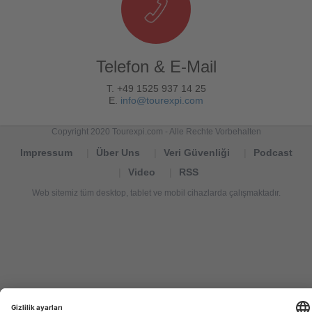
Telefon & E-Mail
T. +49 1525 937 14 25
E.
info@tourexpi.com
Copyright 2020 Tourexpi.com - Alle Rechte Vorbehalten
Impressum
Über Uns
Veri Güvenliği
Podcast
Video
RSS
Web sitemiz tüm desktop, tablet ve mobil cihazlarda çalışmaktadır.
Tourexpi,
turizm
haberleri,
Reisebüros,
tourism
news,
noticias
de