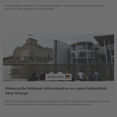
İsveçli tatilciler valizlerine en sık kahve koyarken, otel odalarındaki ücretsiz ürünleri
yanlarına almamalarıyla da dikkat çekiyor
03.08.2026
Haberi
Oku
Almanya'da hükümet reform baskısı ve siyasi belirsizlikle
karşı karşıya
Merz hükümeti kapsamlı reformları sürdürürken, AfD'nin yükselişi ve zayıflayan kamuoyu
desteği Alman ekonomisi ve turizm sektörü açısından belirsizlik yaratıyor