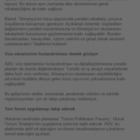
taşıyor. Bu durum aynı zamanda ülke ekonomisinin genel
rekabetçiliğine de katkı sağlıyor.
Beisel, “Almanya’nın hava ulaşımında yeniden rekabetçi çerçeve
koşullarına kavuşması gerekiyor. Açıklanan önlemler, kaybedilen
bağlantıların yeniden kazanılmasına ve Almanya’nın uluslararası
rekabetteki konumunun güçlenmesine katkı sağlayabilir. Bundan
havalimanları, havayolları, turizm sektörü ve genel olarak ekonomi
yararlanacaktır” ifadelerini kullandı.
Vize süreçlerinin hızlandırılması destek görüyor
ADV, vize işlemlerinin hızlandırılması ve dijitalleştirilmesine yönelik
planları da olumlu değerlendiriyor. Turistik ve iş amaçlı seyahatlerde
daha hızlı vize verilmesi, Almanya’nın uluslararası erişilebilirliğini
artırırken özellikle ülkeye gelen turist sayısının yükselmesine katkı
sağlayabilir.
Bu gelişmenin oteller, restoranlar, perakende sektörü ve etkinlik
organizasyonları için ek talep yaratması bekleniyor.
Yeni forum uygulamayı takip edecek
Hükümet tarafından planlanan “Turizm Politikaları Forumu”, Ulusal
Turizm Stratejisi’nin uygulanma sürecine eşlik edecek. ADV, bu
platformda aktif rol alacağını ve Alman havalimanlarının çıkarlarını
temsil edeceğini açıkladı.