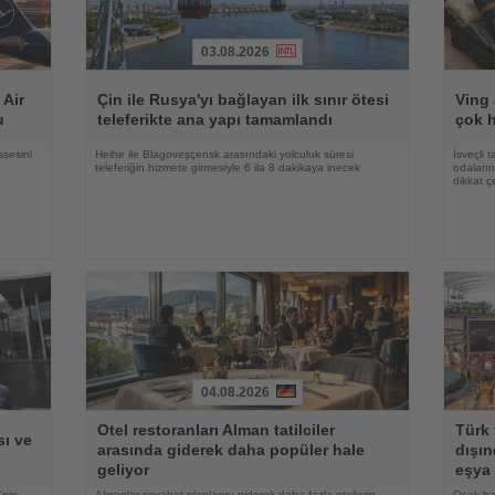
03.08.2026
Haberi
Haberi
Oku
Oku
 Air
Çin ile Rusya'yı bağlayan ilk sınır ötesi
Ving 
u
teleferikte ana yapı tamamlandı
çok h
ssesini
Heihe ile Blagoveşçensk arasındaki yolculuk süresi
İsveçli t
teleferiğin hizmete girmesiyle 6 ila 8 dakikaya inecek
odaların
dikkat ç
04.08.2026
Haberi
Haberi
Otel restoranları Alman tatilciler
Türk 
Oku
Oku
ı ve
arasında giderek daha popüler hale
dışın
geliyor
eşya 
'nin
Almanlar seyahat planlarını giderek daha fazla otellerin
Ocak-ha