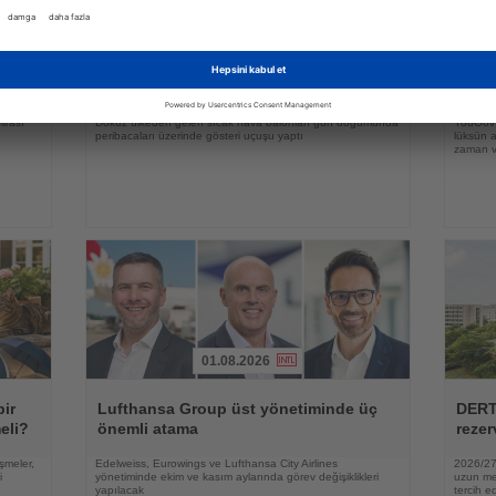
31.07.2026
Haberi
Haberi
Oku
Oku
yi
Kapadokya Balon Festivali 30 figürlü
Alman
balonla başladı
zama
irası
Dokuz ülkeden gelen sıcak hava balonları gün doğumunda
YouGov a
peribacaları üzerinde gösteri uçuşu yaptı
lüksün a
zaman ve
01.08.2026
Haberi
Haberi
Oku
Oku
bir
Lufthansa Group üst yönetiminde üç
DERT
eli?
önemli atama
rezer
şmeler,
Edelweiss, Eurowings ve Lufthansa City Airlines
2026/27 
i
yönetiminde ekim ve kasım aylarında görev değişiklikleri
uzun mes
yapılacak
tercih ed