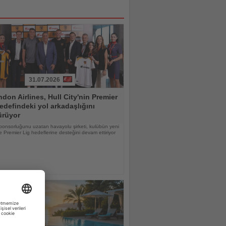
31.07.2026
don Airlines, Hull City'nin Premier
edefindeki yol arkadaşlığını
ürüyor
ponsorluğunu uzatan havayolu şirketi, kulübün yeni
 Premier Lig hedeflerine desteğini devam ettiriyor