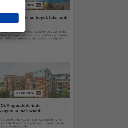
31.07.2026
lar için tatilde en büyük lüks artık
n
raştırmasına göre Alman tatilciler için 2026 yılında
nlamı değişiyor; konforun yerini dinlenmeye ayrılan
 günlük sorumluluklardan uzaklaşma isteği alıyor
01.08.2026
OUR operatörlerinde
vasyonlar hız kazandı
kış sezonunda yapılan rezervasyonların yarısı
afeli destinasyonlara yönelirken Tayland en çok
ilen tatil noktası oldu