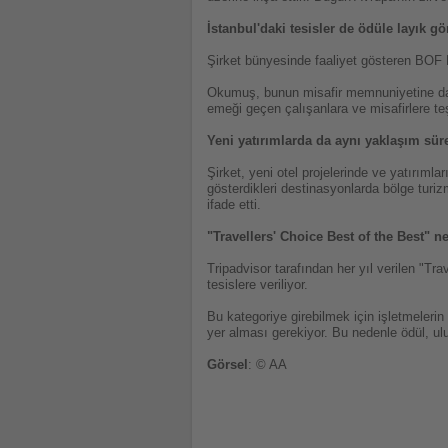
İstanbul'daki tesisler de ödüle layık g
Şirket bünyesinde faaliyet gösteren BOF H
Okumuş, bunun misafir memnuniyetine daya
emeği geçen çalışanlara ve misafirlere teş
Yeni yatırımlarda da aynı yaklaşım sür
Şirket, yeni otel projelerinde ve yatırıml
gösterdikleri destinasyonlarda bölge turi
ifade etti.
"Travellers' Choice Best of the Best" n
Tripadvisor tarafından her yıl verilen "Tr
tesislere veriliyor.
Bu kategoriye girebilmek için işletmelerin
yer alması gerekiyor. Bu nedenle ödül, ulus
Görsel
: © AA