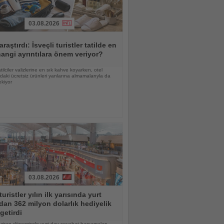
03.08.2026
araştırdı: İsveçli turistler tatilde en
angi ayrıntılara önem veriyor?
atilciler valizlerine en sık kahve koyarken, otel
daki ücretsiz ürünleri yanlarına almamalarıyla da
ekiyor
03.08.2026
turistler yılın ilk yarısında yurt
dan 362 milyon dolarlık hediyelik
getirdi
ziran döneminde yurt dışı seyahat harcamaları