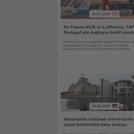
31.07.2026
Haberi
Oku
Air France-KLM ve Lufthansa, TAP
Portugal için bağlayıcı teklif sund
Portekizli hava yolu şirketinin yüzde 44,9’a varan hi
almak isteyen iki Avrupa devi, Lizbon’un Atlantik
bağlantılarındaki rolünü güçlendirmeyi hedefliyor
03.08.2026
Haberi
Oku
Almanya'da hükümet reform baskıs
siyasi belirsizlikle karşı karşıya
Merz hükümeti kapsamlı reformları sürdürürken, AfD