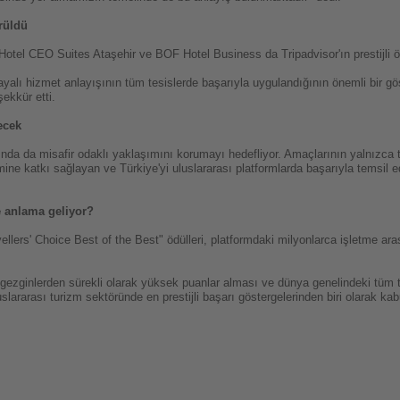
örüldü
otel CEO Suites Ataşehir ve BOF Hotel Business da Tripadvisor'ın prestijli öd
lı hizmet anlayışının tüm tesislerde başarıyla uygulandığının önemli bir gös
ekkür etti.
ecek
arında da misafir odaklı yaklaşımını korumayı hedefliyor. Amaçlarının yalnızca t
zmine katkı sağlayan ve Türkiye'yi uluslararası platformlarda başarıyla temsil
e anlama geliyor?
avellers' Choice Best of the Best" ödülleri, platformdaki milyonlarca işletme 
 gezginlerden sürekli olarak yüksek puanlar alması ve dünya genelindeki tüm te
lararası turizm sektöründe en prestijli başarı göstergelerinden biri olarak kabu