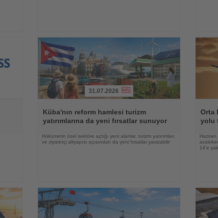
31.07.2026
Haberi
Haberi
Oku
Oku
Küba'nın reform hamlesi turizm
Orta 
yatırımlarına da yeni fırsatlar sunuyor
yolu 
e
Hükümetin özel sektöre açtığı yeni alanlar, turizm yatırımları
Haziran 
ve ziyaretçi altyapısı açısından da yeni fırsatlar yaratabilir
azalırke
14’e yak