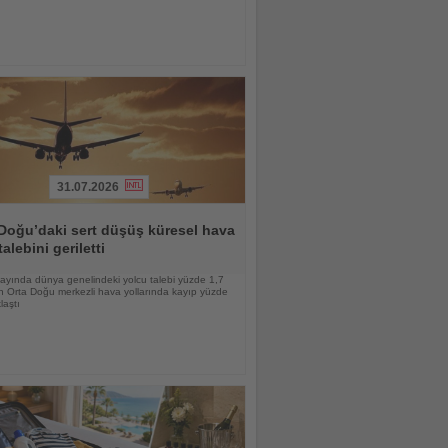
31.07.2026
Doğu’daki sert düşüş küresel hava
talebini geriletti
ayında dünya genelindeki yolcu talebi yüzde 1,7
n Orta Doğu merkezli hava yollarında kayıp yüzde
laştı