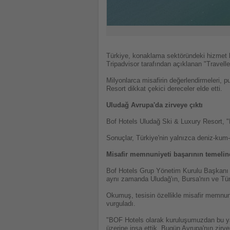
Türkiye, konaklama sektöründeki hizmet k
Tripadvisor tarafından açıklanan "Travell
Milyonlarca misafirin değerlendirmeleri, 
Resort dikkat çekici dereceler elde etti.
Uludağ Avrupa'da zirveye çıktı
Bof Hotels Uludağ Ski & Luxury Resort, "H
Sonuçlar, Türkiye'nin yalnızca deniz-kum-
Misafir memnuniyeti başarının temelind
Bof Hotels Grup Yönetim Kurulu Başkanı C
aynı zamanda Uludağ'ın, Bursa'nın ve Tür
Okumuş, tesisin özellikle misafir memnuni
vurguladı.
"BOF Hotels olarak kuruluşumuzdan bu yana
üzerine inşa ettik. Bugün Avrupa'nın zirv