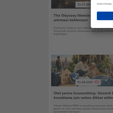
31.07.2026
Haberi
Oku
The Odyssey filminin Troya'ya ilgi
artırması bekleniyor
Christopher Nolan'ın yeni filminin UNESCO Dünya M
Troya Antik Kenti'ne uluslararası ilgiyi güçlendirmesi
öngörülüyor
01.08.2026
Haberi
Oku
Otel yerine housesitting: Güvenli 
konaklama için nelere dikkat edilm
Tüketici Merkezi NRW, housesitting yapanlara sözle
sigorta ve olası tazminat talepleri konusunda öneml
tavsiyelerde bulunuyor