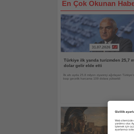
En Çok Okunan Habe
31.07.2026
Haberi
Oku
Türkiye ilk yarıda turizmden 25,7 m
dolar gelir elde etti
İlk altı ayda 25,8 milyon ziyaretçi ağırlayan Türkiye’d
başı gecelik harcama 109 dolara yükseldi