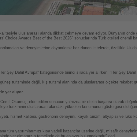
alitesiyle uluslararası alanda dikkat çekmeye devam ediyor. Dünyanın önde 
ers' Choice Awards Best of the Best 2026" sonuçlarında Türk otelleri önemli baş
puanlamaları ve deneyimlerine dayanılarak hazırlanan listelerde, özellikle Ulu
er Şey Dahil Avrupa" kategorisinde birinci sırada yer alırken, "Her Şey Dahil 
güneş turizminde değil, kış turizmi alanında da uluslararası ölçekte rekabet g
e yer alıyor
emil Okumuş, elde edilen sonucun yalnızca bir otelin başarısı olarak değerle
kiye turizminin uluslararası alandaki yükselen konumunun göstergesi olduğunu
yeti, hizmet kalitesi, gastronomi deneyimi, kayak turizmi altyapısı ve lüks ko
 tüm yatırımlarımızı kısa vadeli kazançlar üzerine değil, misafir deneyimini 
esinde yer almamızın temelinde de bu anlayış bulunmaktadır" dedi.