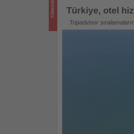
TÜRKIYE
sizler
Türkiye, otel hizmet kalitesin
Türkiye, otel hi
için
Tripadvisor sıralamaları
turizmde
olup
bitenleri
takip
ediyor!