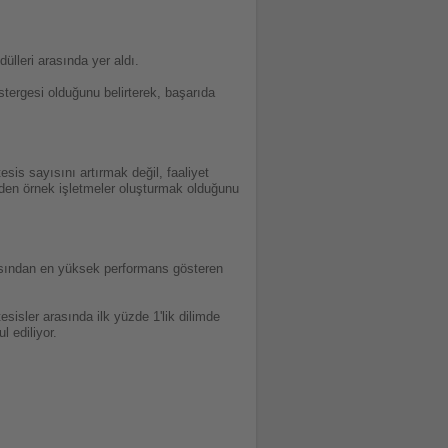
ülleri arasında yer aldı.
tergesi olduğunu belirterek, başarıda
esis sayısını artırmak değil, faaliyet
 eden örnek işletmeler oluşturmak olduğunu
arasından en yüksek performans gösteren
sisler arasında ilk yüzde 1'lik dilimde
l ediliyor.