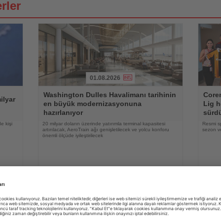
rler
01.08.2026
Haberi
Haberi
Washington Dulles Havalimanı tarihinin
Coren
Oku
Oku
ilyar
en büyük modernizasyonuna
Lig h
hazırlanıyor
sürd
e kişi
20 milyar doların üzerinde yatırımla terminal kapasitesi
Resmi s
artırılacak, AeroTrain ağı genişletilecek ve yolcu konforu
sezon ve
önemli ölçüde iyileştirilecek