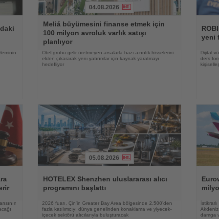
04.08.2026
Haberi
Haberi
Meliá büyümesini finanse etmek için
Oku
Oku
ndaki
ROBI
100 milyon avroluk varlık satışı
yeni 
planlıyor
yleminin
Otel grubu gelir üretmeyen arsalarla bazı azınlık hisselerini
Dijital 
elden çıkararak yeni yatırımlar için kaynak yaratmayı
ders for
hedefliyor
kişisell
05.08.2026
Haberi
Haberi
Oku
Oku
ara
HOTELEX Shenzhen uluslararası alıcı
Eurow
rir
programını başlattı
milyo
arısının
2026 fuarı, Çin'in Greater Bay Area bölgesinde 2.500'den
İstikrar
acağı
fazla katılımcıyı dünya genelinden konaklama ve yiyecek-
Akdeniz 
içecek sektörü alıcılarıyla buluşturacak
damga 