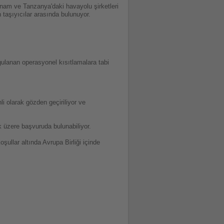
inam ve Tanzanya'daki havayolu şirketleri
taşıyıcılar arasında bulunuyor.
ygulanan operasyonel kısıtlamalara tabi
i olarak gözden geçiriliyor ve
ak üzere başvuruda bulunabiliyor.
llar altında Avrupa Birliği içinde