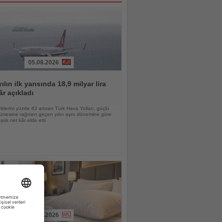
05.08.2026
ılın ilk yarısında 18,9 milyar lira
âr açıkladı
lirlerini yüzde 43 artıran Türk Hava Yolları, güçlü
yümesine rağmen geçen yılın aynı dönemine göre
ük net kâr elde etti
04.08.2026