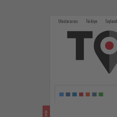
AB,
yasaklı
Uluslararası
Türkiye
Tayland
havayolları
listesini
güncelledi
-
Tourexpi,
sizler
için
turizmde
olup