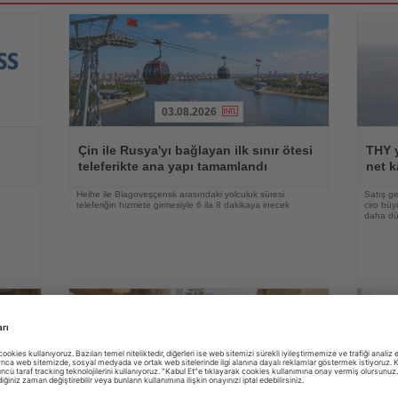
03.08.2026
Haberi
Haberi
Oku
Oku
Çin ile Rusya'yı bağlayan ilk sınır ötesi
THY y
teleferikte ana yapı tamamlandı
net k
e
Heihe ile Blagoveşçensk arasındaki yolculuk süresi
Satış ge
teleferiğin hizmete girmesiyle 6 ila 8 dakikaya inecek
ciro bü
daha düş
03.08.2026