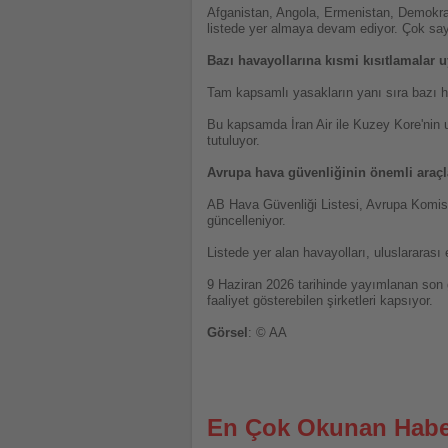
Afganistan, Angola, Ermenistan, Demokrat
listede yer almaya devam ediyor. Çok say
Bazı havayollarına kısmi kısıtlamalar 
Tam kapsamlı yasakların yanı sıra bazı hava
Bu kapsamda İran Air ile Kuzey Kore'nin ul
tutuluyor.
Avrupa hava güvenliğinin önemli araçl
AB Hava Güvenliği Listesi, Avrupa Komisyon
güncelleniyor.
Listede yer alan havayolları, uluslararası
9 Haziran 2026 tarihinde yayımlanan son 
faaliyet gösterebilen şirketleri kapsıyor.
Görsel
: © AA
En Çok Okunan Habe