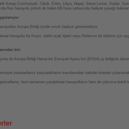
ik Kongo Cumhuriyeti, Cibuti, Eritre, Libya, Nepal, Sierra Leone, Sudan, Sur
ıda Rus havayolu şirketi de halen AB hava sahasında faaliyet yasağı bulunan 
uygulanıyor
yolları Avrupa Birliği içinde sınırlı faaliyet gösterebiliyor.
usal havayolu Air Koryo, belirli uçak tipleri veya filolarının bir bölümü için u
arından biri
u ile Avrupa Birliği Havacılık Emniyeti Ajansı'nın (EASA) iş birliğiyle düzenl
 emniyet standartlarını karşıladıklarını kanıtlamaları halinde listeden çıkarılm
güncelleme, hem tamamen yasaklanan havayollarını hem de yalnızca belirli koşu
rler