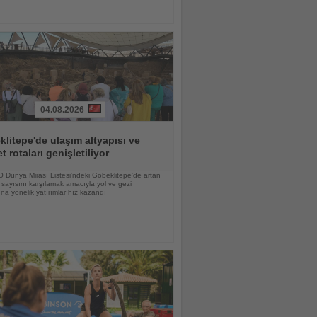
04.08.2026
litepe'de ulaşım altyapısı ve
et rotaları genişletiliyor
Dünya Mirası Listesi'ndeki Göbeklitepe'de artan
i sayısını karşılamak amacıyla yol ve gezi
ına yönelik yatırımlar hız kazandı