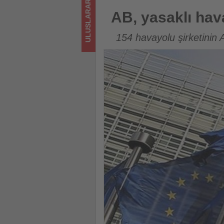
ULUSLARARASI
bitenleri
AB, yasaklı havayolları listesi
AB, yasaklı hava
takip
154 havayolu şirketinin 
ediyor!