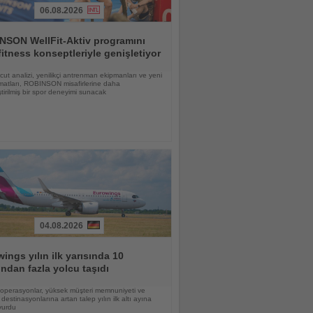
06.08.2026
NSON WellFit-Aktiv programını
fitness konseptleriyle genişletiyor
vücut analizi, yenilikçi antrenman ekipmanları ve yeni
matları, ROBINSON misafirlerine daha
eştirilmiş bir spor deneyimi sunacak
04.08.2026
ings yılın ilk yarısında 10
ndan fazla yolcu taşıdı
lı operasyonlar, yüksek müşteri memnuniyeti ve
destinasyonlarına artan talep yılın ilk altı ayına
vurdu