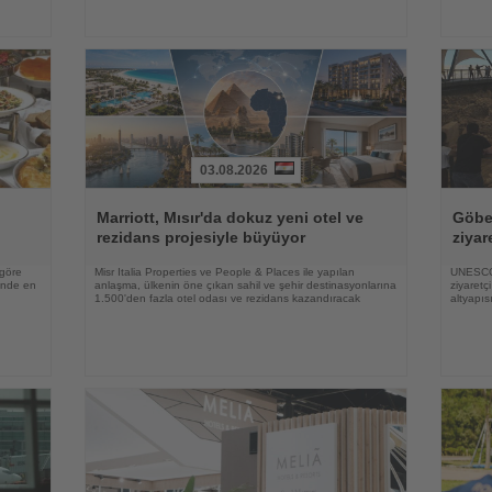
03.08.2026
Haberi
Haberi
Oku
Oku
Marriott, Mısır'da dokuz yeni otel ve
Göbek
rezidans projesiyle büyüyor
ziyar
 göre
Misr Italia Properties ve People & Places ile yapılan
UNESCO 
rinde en
anlaşma, ülkenin öne çıkan sahil ve şehir destinasyonlarına
ziyaretç
1.500'den fazla otel odası ve rezidans kazandıracak
altyapıs