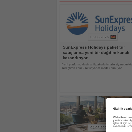
03.08.2026
Haberi
SunExpress Holidays paket tur
Oku
satışlarına yeni bir dağıtım kanalı
kazandırıyor
Yeni platform, klasik tatil paketlerini aile ziyaretleriyl
birleştiren esnek bir seyahat modeli sunuyor
04.08.2026