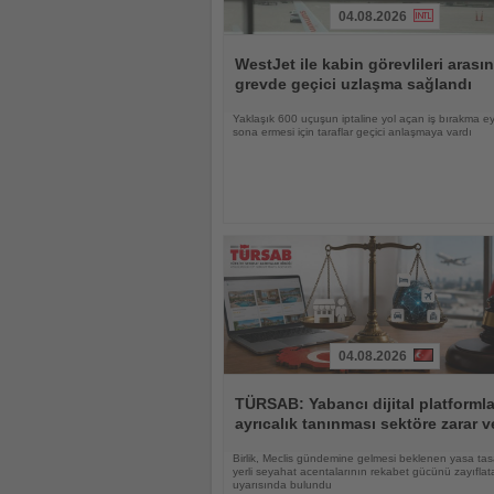
04.08.2026
Haberi
Oku
WestJet ile kabin görevlileri arası
grevde geçici uzlaşma sağlandı
Yaklaşık 600 uçuşun iptaline yol açan iş bırakma e
sona ermesi için taraflar geçici anlaşmaya vardı
04.08.2026
Haberi
Oku
TÜRSAB: Yabancı dijital platforml
ayrıcalık tanınması sektöre zarar ve
Birlik, Meclis gündemine gelmesi beklenen yasa tas
yerli seyahat acentalarının rekabet gücünü zayıflat
uyarısında bulundu