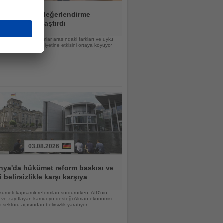
ırma 20 otel değerlendirme
ormunu karşılaştırdı
a sıralama, platformlar arasındaki farkları ve uyku
un misafir memnuniyetine etkisini ortaya koyuyor
03.08.2026
nya'da hükümet reform baskısı ve
i belirsizlikle karşı karşıya
ümeti kapsamlı reformları sürdürürken, AfD'nin
şi ve zayıflayan kamuoyu desteği Alman ekonomisi
m sektörü açısından belirsizlik yaratıyor