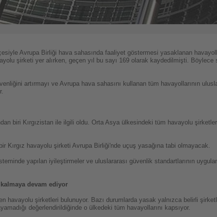
siyle Avrupa Birliği hava sahasında faaliyet göstermesi yasaklanan havayoll
vayolu şirketi yer alırken, geçen yıl bu sayı 169 olarak kaydedilmişti. Böylec
üvenliğini artırmayı ve Avrupa hava sahasını kullanan tüm havayollarının ulusl
r.
n biri Kırgızistan ile ilgili oldu. Orta Asya ülkesindeki tüm havayolu şirketler
bir Kırgız havayolu şirketi Avrupa Birliği'nde uçuş yasağına tabi olmayacak.
isteminde yapılan iyileştirmeler ve uluslararası güvenlik standartlarının uygul
e kalmaya devam ediyor
n havayolu şirketleri bulunuyor. Bazı durumlarda yasak yalnızca belirli şirketleri
layamadığı değerlendirildiğinde o ülkedeki tüm havayollarını kapsıyor.