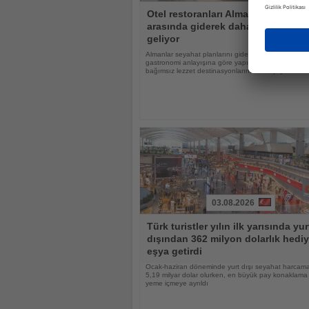
Haberi
Otel restoranları Alman tatilciler
Oku
arasında giderek daha popüler hal
geliyor
Almanlar seyahat planlarını giderek daha fazla otell
gastronomi anlayışına göre yapıyor, otel restoranlar
bağımsız lezzet destinasyonlarına dönüşüyor
03.08.2026
Haberi
Türk turistler yılın ilk yarısında yur
Oku
dışından 362 milyon dolarlık hediy
eşya getirdi
Ocak-haziran döneminde yurt dışı seyahat harcama
5,19 milyar dolar olurken, en büyük pay konaklama
yeme içmeye ayrıldı