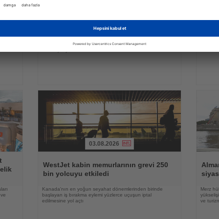
Haberi
Haberi
Oku
Oku
Ving araştırdı: İsveçli turistler tatilde en
Araşt
e
çok hangi ayrıntılara önem veriyor?
platf
erin
İsveçli tatilciler valizlerine en sık kahve koyarken, otel
Yeni met
ı ise
odalarındaki ücretsiz ürünleri yanlarına almamalarıyla da
konforun
dikkat çekiyor
03.08.2026
Haberi
Haberi
t
Oku
Oku
WestJet kabin memurlarının grevi 250
Alma
elik
bin yolcuyu etkiledi
siyas
ları
Kanada'nın en yoğun seyahat dönemlerinden birinde
Merz hük
 ve
başlayan iş bırakma eylemi yüzlerce uçuşun iptal
yükseli
edilmesine yol açtı
ve turiz