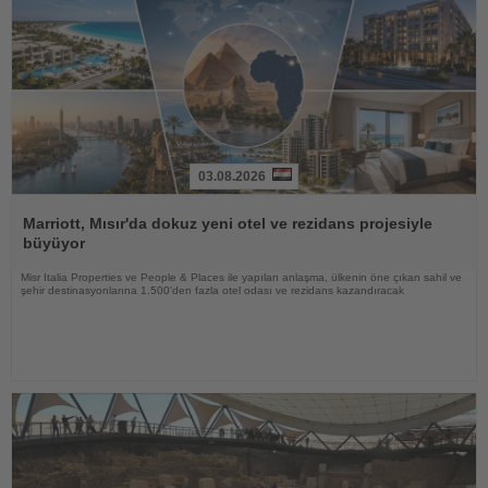
03.08.2026
Haberi
Oku
Marriott, Mısır'da dokuz yeni otel ve rezidans projesiyle
büyüyor
Misr Italia Properties ve People & Places ile yapılan anlaşma, ülkenin öne çıkan sahil ve
şehir destinasyonlarına 1.500'den fazla otel odası ve rezidans kazandıracak