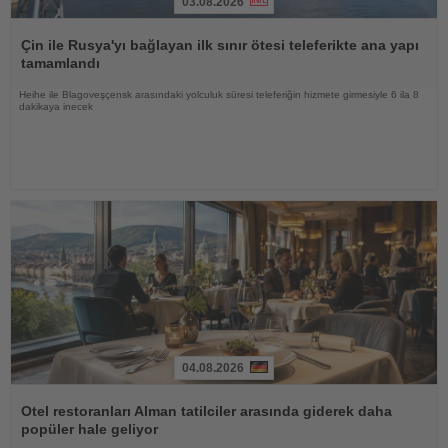
03.08.2026
Haberi
Oku
Çin ile Rusya'yı bağlayan ilk sınır ötesi teleferikte ana yapı
tamamlandı
Heihe ile Blagoveşçensk arasındaki yolculuk süresi teleferiğin hizmete girmesiyle 6 ila 8
dakikaya inecek
04.08.2026
Haberi
Oku
Otel restoranları Alman tatilciler arasında giderek daha
popüler hale geliyor