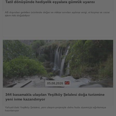
Tatil dönüşünde hediyelik eşyalara gümrük uyarısı
AB dışından getirilen ürünlerde değer ve miktar sınırları aşılırsa vergi, el koyma ve cezai
işlem riski doğabiliyor
05.08.2026
Haberi
Oku
344 basamakla ulaşılan Yeşilköy Şelalesi doğa turizmine
yeni ivme kazandırıyor
Yahyalı'daki Yeşilköy Şelalesi, yeni ulaşım projesiyle daha fazla ziyaretçiyi ağırlamaya
hazırlanıyor