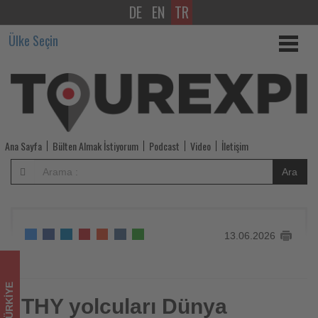
DE
EN
TR
THY
Ülke Seçin
yolcuları
Dünya
Kupası
maçlarını
Ana Sayfa
Bülten Almak İstiyorum
Podcast
Video
İletişim
uçakta
Ara
canlı
izleyebilecek
13.06.2026
-
Tourexpi,
TÜRKIYE
sizler
THY yolcuları Dünya
THY yolcuları Dünya Kupası maçlarını uçakta canlı
izleyebilecek