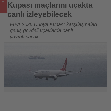
için
Kupası maçlarını uçakta
turizmde
canlı izleyebilecek
olup
FIFA 2026 Dünya Kupası karşılaşmaları
geniş gövdeli uçaklarda canlı
bitenleri
yayınlanacak
takip
ediyor!