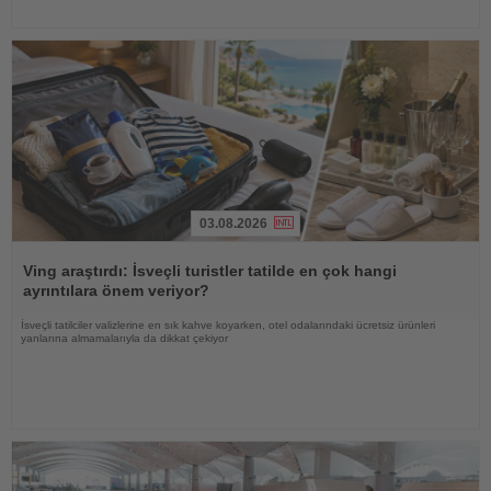
03.08.2026
Haberi
Oku
Ving araştırdı: İsveçli turistler tatilde en çok hangi
ayrıntılara önem veriyor?
İsveçli tatilciler valizlerine en sık kahve koyarken, otel odalarındaki ücretsiz ürünleri
yanlarına almamalarıyla da dikkat çekiyor