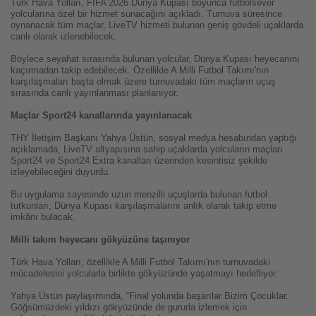
Türk Hava Yolları, FIFA 2026 Dünya Kupası boyunca futbolsever
yolcularına özel bir hizmet sunacağını açıkladı. Turnuva süresince
oynanacak tüm maçlar, LiveTV hizmeti bulunan geniş gövdeli uçaklarda
canlı olarak izlenebilecek.
Böylece seyahat sırasında bulunan yolcular, Dünya Kupası heyecanını
kaçırmadan takip edebilecek. Özellikle A Milli Futbol Takımı'nın
karşılaşmaları başta olmak üzere turnuvadaki tüm maçların uçuş
sırasında canlı yayınlanması planlanıyor.
Maçlar Sport24 kanallarında yayınlanacak
THY İletişim Başkanı Yahya Üstün, sosyal medya hesabından yaptığı
açıklamada, LiveTV altyapısına sahip uçaklarda yolcuların maçları
Sport24 ve Sport24 Extra kanalları üzerinden kesintisiz şekilde
izleyebileceğini duyurdu.
Bu uygulama sayesinde uzun menzilli uçuşlarda bulunan futbol
tutkunları, Dünya Kupası karşılaşmalarını anlık olarak takip etme
imkânı bulacak.
Milli takım heyecanı gökyüzüne taşınıyor
Türk Hava Yolları, özellikle A Milli Futbol Takımı'nın turnuvadaki
mücadelesini yolcularla birlikte gökyüzünde yaşatmayı hedefliyor.
Yahya Üstün paylaşımında, “Final yolunda başarılar Bizim Çocuklar.
Göğsümüzdeki yıldızı gökyüzünde de gururla izlemek için