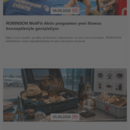
06.08.2026
Haberi
Oku
ROBINSON WellFit-Aktiv programını yeni fitness
konseptleriyle genişletiyor
Dijital vücut analizi, yenilikçi antrenman ekipmanları ve yeni ders formatları, ROBINSON
misafirlerine daha kişiselleştirilmiş bir spor deneyimi sunacak
05.08.2026
Haberi
Oku