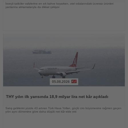
İsveçli tatilciler valizlerine en sık kahve koyarken, otel odalarındaki ücretsiz ürünleri
yanlarına almamalarıyla da dikkat çekiyor
05.08.2026
Haberi
Oku
THY yılın ilk yarısında 18,9 milyar lira net kâr açıkladı
Satış gelirlerini yüzde 43 artıran Türk Hava Yolları, güçlü ciro büyümesine rağmen geçen
yılın aynı dönemine göre daha düşük net kâr elde etti