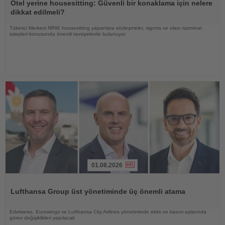
Oku
Otel yerine housesitting: Güvenli bir konaklama için nelere
dikkat edilmeli?
Tüketici Merkezi NRW, housesitting yapanlara sözleşmeler, sigorta ve olası tazminat
talepleri konusunda önemli tavsiyelerde bulunuyor
01.08.2026
Haberi
Oku
Lufthansa Group üst yönetiminde üç önemli atama
Edelweiss, Eurowings ve Lufthansa City Airlines yönetiminde ekim ve kasım aylarında
görev değişiklikleri yapılacak