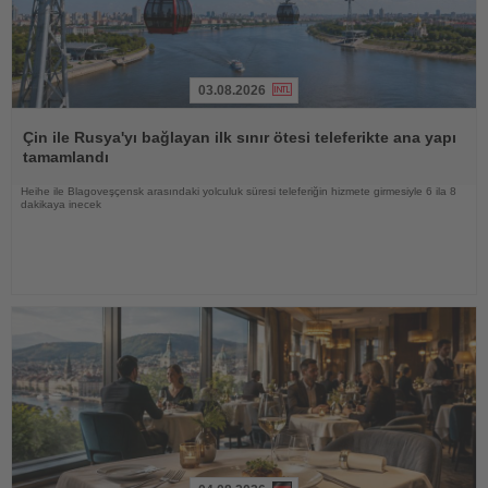
03.08.2026
Haberi
Oku
Çin ile Rusya'yı bağlayan ilk sınır ötesi teleferikte ana yapı
tamamlandı
Heihe ile Blagoveşçensk arasındaki yolculuk süresi teleferiğin hizmete girmesiyle 6 ila 8
dakikaya inecek