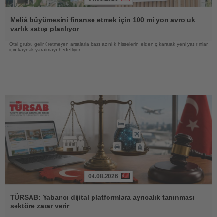
Haberi
Oku
Meliá büyümesini finanse etmek için 100 milyon avroluk
varlık satışı planlıyor
Otel grubu gelir üretmeyen arsalarla bazı azınlık hisselerini elden çıkararak yeni yatırımlar
için kaynak yaratmayı hedefliyor
04.08.2026
Haberi
Oku
TÜRSAB: Yabancı dijital platformlara ayrıcalık tanınması
sektöre zarar verir