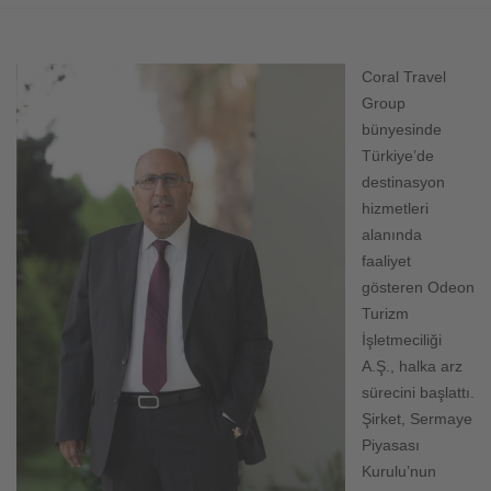
Coral Travel
Group
bünyesinde
Türkiye’de
destinasyon
hizmetleri
alanında
faaliyet
gösteren Odeon
Turizm
İşletmeciliği
A.Ş., halka arz
sürecini başlattı.
Şirket, Sermaye
Piyasası
Kurulu’nun