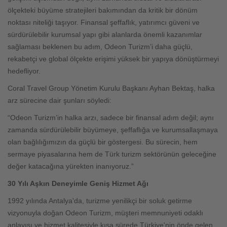
ölçekteki büyüme stratejileri bakımından da kritik bir dönüm
noktası niteliği taşıyor. Finansal şeffaflık, yatırımcı güveni ve
sürdürülebilir kurumsal yapı gibi alanlarda önemli kazanımlar
sağlaması beklenen bu adım, Odeon Turizm’i daha güçlü,
rekabetçi ve global ölçekte erişimi yüksek bir yapıya dönüştürmeyi
hedefliyor.
Coral Travel Group Yönetim Kurulu Başkanı Ayhan Bektaş, halka
arz sürecine dair şunları söyledi:
“Odeon Turizm’in halka arzı, sadece bir finansal adım değil; aynı
zamanda sürdürülebilir büyümeye, şeffaflığa ve kurumsallaşmaya
olan bağlılığımızın da güçlü bir göstergesi. Bu sürecin, hem
sermaye piyasalarına hem de Türk turizm sektörünün geleceğine
değer katacağına yürekten inanıyoruz.”
30 Yılı Aşkın Deneyimle Geniş Hizmet Ağı
1992 yılında Antalya'da, turizme yenilikçi bir soluk getirme
vizyonuyla doğan Odeon Turizm, müşteri memnuniyeti odaklı
anlayışı ve hizmet kalitesiyle kısa sürede Türkiye'nin önde gelen