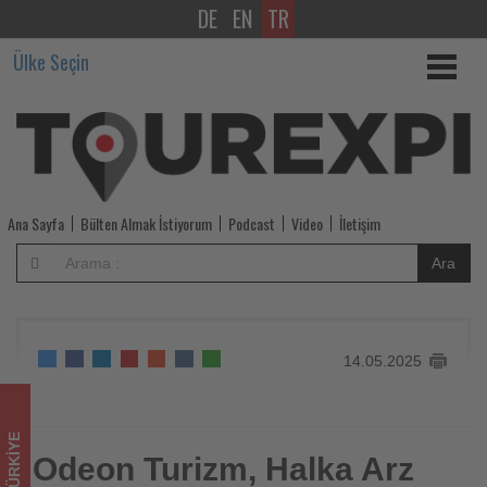
DE
EN
TR
Odeon
Ülke Seçin
Turizm,
Halka
Arz
Sürecini
Ana Sayfa
Bülten Almak İstiyorum
Podcast
Video
İletişim
Resmen
Ara
Başlattı
-
14.05.2025
Tourexpi,
sizler
TÜRKIYE
için
Odeon Turizm, Halka Arz
Odeon Turizm, Halka Arz Sürecini Resmen Başlattı