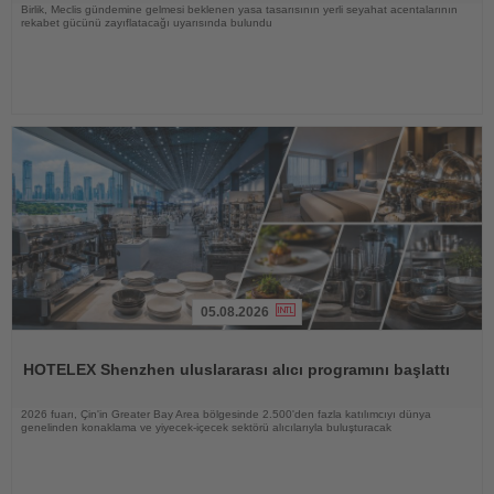
Birlik, Meclis gündemine gelmesi beklenen yasa tasarısının yerli seyahat acentalarının
rekabet gücünü zayıflatacağı uyarısında bulundu
05.08.2026
Haberi
Oku
HOTELEX Shenzhen uluslararası alıcı programını başlattı
2026 fuarı, Çin'in Greater Bay Area bölgesinde 2.500'den fazla katılımcıyı dünya
genelinden konaklama ve yiyecek-içecek sektörü alıcılarıyla buluşturacak