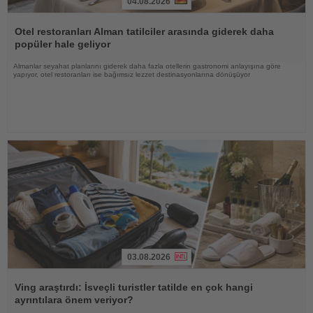
04.08.2026
Haberi
Oku
Otel restoranları Alman tatilciler arasında giderek daha
popüler hale geliyor
Almanlar seyahat planlarını giderek daha fazla otellerin gastronomi anlayışına göre
yapıyor, otel restoranları ise bağımsız lezzet destinasyonlarına dönüşüyor
03.08.2026
Haberi
Oku
Ving araştırdı: İsveçli turistler tatilde en çok hangi
ayrıntılara önem veriyor?