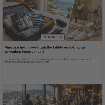
03.08.2026
Haberi
Oku
Ving araştırdı: İsveçli turistler tatilde en çok hangi
ayrıntılara önem veriyor?
İsveçli tatilciler valizlerine en sık kahve koyarken, otel odalarındaki ücretsiz ürünleri
yanlarına almamalarıyla da dikkat çekiyor