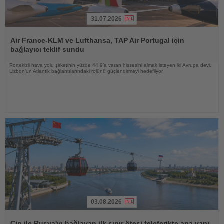
31.07.2026
Haberi
Oku
Air France-KLM ve Lufthansa, TAP Air Portugal için
bağlayıcı teklif sundu
Portekizli hava yolu şirketinin yüzde 44,9’a varan hissesini almak isteyen iki Avrupa devi,
Lizbon’un Atlantik bağlantılarındaki rolünü güçlendirmeyi hedefliyor
03.08.2026
Haberi
Oku
Çin ile Rusya'yı bağlayan ilk sınır ötesi teleferikte ana yapı