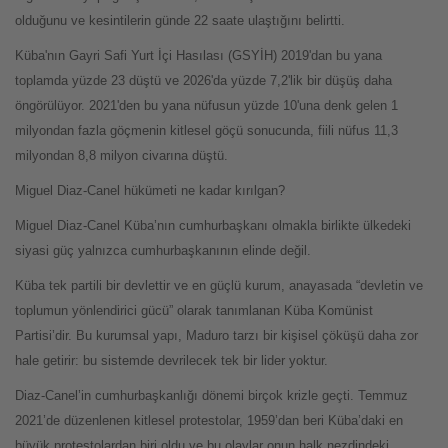
olduğunu ve kesintilerin günde 22 saate ulaştığını belirtti.
Küba'nın Gayri Safi Yurt İçi Hasılası (GSYİH) 2019'dan bu yana
toplamda yüzde 23 düştü ve 2026'da yüzde 7,2'lik bir düşüş daha
öngörülüyor. 2021'den bu yana nüfusun yüzde 10'una denk gelen 1
milyondan fazla göçmenin kitlesel göçü sonucunda, fiili nüfus 11,3
milyondan 8,8 milyon civarına düştü.
Miguel Diaz-Canel hükümeti ne kadar kırılgan?
Miguel Diaz-Canel Küba’nın cumhurbaşkanı olmakla birlikte ülkedeki
siyasi güç yalnızca cumhurbaşkanının elinde değil.
Küba tek partili bir devlettir ve en güçlü kurum, anayasada “devletin ve
toplumun yönlendirici gücü” olarak tanımlanan Küba Komünist
Partisi’dir. Bu kurumsal yapı, Maduro tarzı bir kişisel çöküşü daha zor
hale getirir: bu sistemde devrilecek tek bir lider yoktur.
Diaz-Canel’in cumhurbaşkanlığı dönemi birçok krizle geçti. Temmuz
2021’de düzenlenen kitlesel protestolar, 1959’dan beri Küba’daki en
büyük protestolardan biri oldu ve bu olaylar onun halk nezdindeki