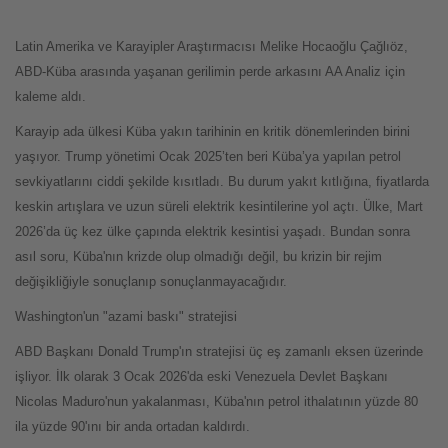
Latin Amerika ve Karayipler Araştırmacısı Melike Hocaoğlu Çağlıöz,
ABD-Küba arasında yaşanan gerilimin perde arkasını AA Analiz için
kaleme aldı.
Karayip ada ülkesi Küba yakın tarihinin en kritik dönemlerinden birini
yaşıyor. Trump yönetimi Ocak 2025’ten beri Küba’ya yapılan petrol
sevkiyatlarını ciddi şekilde kısıtladı. Bu durum yakıt kıtlığına, fiyatlarda
keskin artışlara ve uzun süreli elektrik kesintilerine yol açtı. Ülke, Mart
2026’da üç kez ülke çapında elektrik kesintisi yaşadı. Bundan sonra
asıl soru, Küba'nın krizde olup olmadığı değil, bu krizin bir rejim
değişikliğiyle sonuçlanıp sonuçlanmayacağıdır.
Washington'un "azami baskı" stratejisi
ABD Başkanı Donald Trump'ın stratejisi üç eş zamanlı eksen üzerinde
işliyor. İlk olarak 3 Ocak 2026'da eski Venezuela Devlet Başkanı
Nicolas Maduro'nun yakalanması, Küba'nın petrol ithalatının yüzde 80
ila yüzde 90'ını bir anda ortadan kaldırdı.