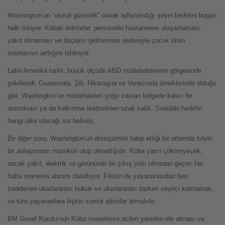
Washington’un “ulusal güvenlik” olarak adlandırdığı şeyin bedelini bugün
halk ödüyor. Kübalı doktorlar, personelin hastanelere ulaşamaması,
yakıt olmaması ve ilaçların gelmemesi nedeniyle çocuk ölüm
oranlarının arttığını bildiriyor.
Latin Amerika tarihi, büyük ölçüde ABD müdahalelerinin gölgesinde
şekillendi. Guatemala, Şili, Nikaragua ve Venezuela örneklerinde olduğu
gibi, Washington’un müdahaleleri çoğu zaman bölgede kalıcı bir
demokrasi ya da kalkınma üretmekten uzak kaldı. Sıradaki hedefin
hangi ülke olacağı ise belirsiz.
Bir diğer soru, Washington'un dönüşümler talep ettiği bir ortamda böyle
bir anlaşmanın mümkün olup olmadığıdır. Küba yarın çökmeyecek,
ancak yakıt, elektrik ve görünürde bir çıkış yolu olmadan geçen her
hafta manevra alanını daraltıyor. Filistin’de yaşananlardan beri
zedelenen uluslararası hukuk ve uluslararası toplum seyirci kalmamalı,
ve tüm yaşananlara ilişkin somut adımlar atmalıdır.
BM Genel Kurulu’nun Küba meselesini acilen yeniden ele alması ve