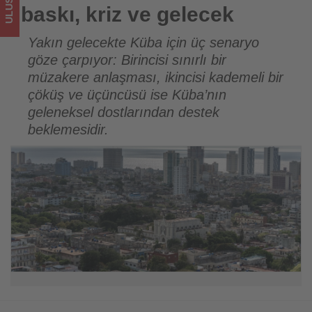
turizmde
baskı, kriz ve gelecek
olup
Yakın gelecekte Küba için üç senaryo
göze çarpıyor: Birincisi sınırlı bir
bitenleri
müzakere anlaşması, ikincisi kademeli bir
takip
çöküş ve üçüncüsü ise Küba’nın
geleneksel dostlarından destek
ediyor!
beklemesidir.