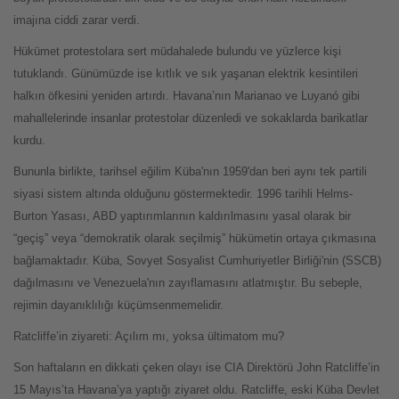
imajına ciddi zarar verdi.
Hükümet protestolara sert müdahalede bulundu ve yüzlerce kişi
tutuklandı. Günümüzde ise kıtlık ve sık yaşanan elektrik kesintileri
halkın öfkesini yeniden artırdı. Havana’nın Marianao ve Luyanó gibi
mahallelerinde insanlar protestolar düzenledi ve sokaklarda barikatlar
kurdu.
Bununla birlikte, tarihsel eğilim Küba'nın 1959'dan beri aynı tek partili
siyasi sistem altında olduğunu göstermektedir. 1996 tarihli Helms-
Burton Yasası, ABD yaptırımlarının kaldırılmasını yasal olarak bir
“geçiş” veya “demokratik olarak seçilmiş” hükümetin ortaya çıkmasına
bağlamaktadır. Küba, Sovyet Sosyalist Cumhuriyetler Birliği'nin (SSCB)
dağılmasını ve Venezuela'nın zayıflamasını atlatmıştır. Bu sebeple,
rejimin dayanıklılığı küçümsenmemelidir.
Ratcliffe’in ziyareti: Açılım mı, yoksa ültimatom mu?
Son haftaların en dikkati çeken olayı ise CIA Direktörü John Ratcliffe’in
15 Mayıs’ta Havana’ya yaptığı ziyaret oldu. Ratcliffe, eski Küba Devlet