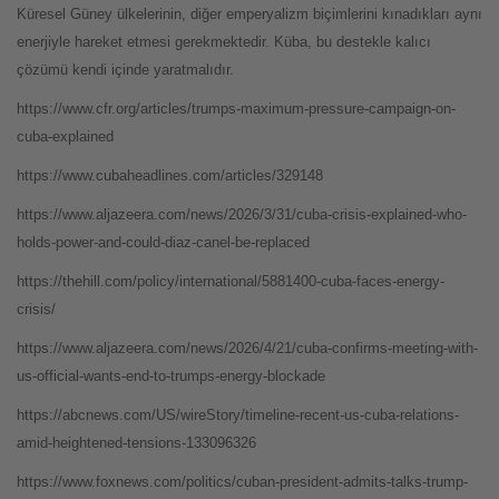
Küresel Güney ülkelerinin, diğer emperyalizm biçimlerini kınadıkları aynı
enerjiyle hareket etmesi gerekmektedir. Küba, bu destekle kalıcı
çözümü kendi içinde yaratmalıdır.
https://www.cfr.org/articles/trumps-maximum-pressure-campaign-on-
cuba-explained
https://www.cubaheadlines.com/articles/329148
https://www.aljazeera.com/news/2026/3/31/cuba-crisis-explained-who-
holds-power-and-could-diaz-canel-be-replaced
https://thehill.com/policy/international/5881400-cuba-faces-energy-
crisis/
https://www.aljazeera.com/news/2026/4/21/cuba-confirms-meeting-with-
us-official-wants-end-to-trumps-energy-blockade
https://abcnews.com/US/wireStory/timeline-recent-us-cuba-relations-
amid-heightened-tensions-133096326
https://www.foxnews.com/politics/cuban-president-admits-talks-trump-