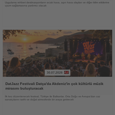
Uygulama rehberi destinasyonların sıcak hava, aşırı hava olayları ve diğer iklim etkilerine
uyum sağlamasına yardımcı olacak
30.07.2026
Haberi
Oku
DatJazz Festivali Datça'da Akdeniz'in çok kültürlü müzik
mirasını buluşturacak
İlk kez düzenlenecek festival, Türkiye ile Balkanlar, Orta Doğu ve Avrupa'dan caz
sanatçılarını tarihi ve doğal atmosferde bir araya getirecek