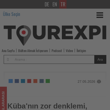
DE
EN
TR
Küba'nın
Ülke Seçin
zor
denklemi,
baskı,
kriz
Ana Sayfa
Bülten Almak İstiyorum
Podcast
Video
İletişim
ve
Ara
gelecek
-
27.05.2026
Tourexpi,
sizler
ULUSLARARASI
için
Küba'nın zor denklemi,
Küba'nın zor denklemi, baskı, kriz ve gelecek