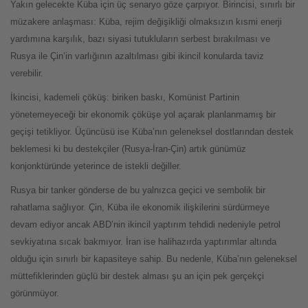
Yakın gelecekte Küba için üç senaryo göze çarpıyor. Birincisi, sınırlı bir
müzakere anlaşması: Küba, rejim değişikliği olmaksızın kısmi enerji
yardımına karşılık, bazı siyasi tutukluların serbest bırakılması ve
Rusya ile Çin’in varlığının azaltılması gibi ikincil konularda taviz
verebilir.
İkincisi, kademeli çöküş: biriken baskı, Komünist Partinin
yönetemeyeceği bir ekonomik çöküşe yol açarak planlanmamış bir
geçişi tetikliyor. Üçüncüsü ise Küba’nın geleneksel dostlarından destek
beklemesi ki bu destekçiler (Rusya-İran-Çin) artık günümüz
konjonktüründe yeterince de istekli değiller.
Rusya bir tanker gönderse de bu yalnızca geçici ve sembolik bir
rahatlama sağlıyor. Çin, Küba ile ekonomik ilişkilerini sürdürmeye
devam ediyor ancak ABD’nin ikincil yaptırım tehdidi nedeniyle petrol
sevkiyatına sıcak bakmıyor. İran ise halihazırda yaptırımlar altında
olduğu için sınırlı bir kapasiteye sahip. Bu nedenle, Küba’nın geleneksel
müttefiklerinden güçlü bir destek alması şu an için pek gerçekçi
görünmüyor.