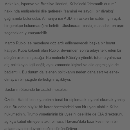
Meksika, İspanya ve Brezilya liderleri, Küba’daki “dramatik durum”
hakkında endişelerini dile getirerek “samimi ve saygılı bir diyalog”
çağrısında bulundular. Almanya ise ABD’nin askeri bir saldırı için açık
bir gerekçe bulunmadığını belirtti. Uluslararası baskı, masadaki en aşırı
seçenekleri yumuşatabilir.
Marco Rubio ise meseleye göz ardı edilemeyecek başka bir boyut
katıyor. Küba kökenli olan Rubio, devrimden sonra adayı terk eden bir
sürgün ailesinin çocuğu. Bu nedenle Küba’ya yönelik tutumu yalnızca
dış politikayla ilgili değil; aynı zamanda kişisel ve aile geçmişiyle de
bağlantılı. Bu durum da izlenen politikanın neden daha sert ve esnek
olmayan bir çizgide ilerlediğini açıklıyor.
Baskının ötesinde bir adalet meselesi
Özetle, Ratcliffe’in ziyaretinin basit bir diplomatik ziyaret okumak yanlış
olur. Bu daha büyük bir karar öncesindeki son bir uyarı olabilir. Küba
hükümetinin, Trump yönetiminin bir üyesini özellikle de CIA direktörünü
açıkça kabul etmeye istekli olması, Havana’daki bazı kesimlerin bir
anlaşmaya ilgi duyabileceğini düşündürüyor.