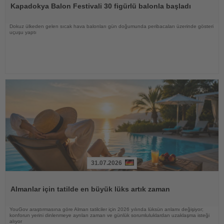
Kapadokya Balon Festivali 30 figürlü balonla başladı
Dokuz ülkeden gelen sıcak hava balonları gün doğumunda peribacaları üzerinde gösteri
uçuşu yaptı
31.07.2026
Haberi
Oku
Almanlar için tatilde en büyük lüks artık zaman
YouGov araştırmasına göre Alman tatilciler için 2026 yılında lüksün anlamı değişiyor;
konforun yerini dinlenmeye ayrılan zaman ve günlük sorumluluklardan uzaklaşma isteği
alıyor