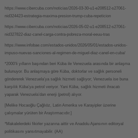
https://www.cibercuba.com/noticias/2026-03-30-u1-e208512-s27061-
nid324423-estrategia-maxima-presion-trump-cuba-repeticion
https://www.cibercuba.com/noticias/2026-05-02-u1-e208512-s27061-
nid327822-diaz-canel-carga-contra-pobreza-moral-eeuu-tras
https://www.infobae.com/estados-unidos/2026/05/01/estados-unidos-
impuso-nuevas-sanciones-al-regimen-de-miguel-diaz-canel-en-cuba/
*2000’li yılların başından beri Küba ile Venezuela arasında bir anlaşma
bulunuyor. Bu anlaşmaya göre Küba, doktorlar ve sağlık personeli
göndererek Venezuela’ya sağlık hizmeti sağlıyor; Venezuela ise buna
karşılık Küba’ya petrol veriyor. Yani Küba, sağlık hizmeti ihracatı
yaparak Venezuela’dan enerji (petrol) alıyor.
[Melike Hocaoğlu Çağlıöz, Latin Amerika ve Karayipler üzerine
çalışmalar yürüten bir Araştırmacıdır.]
*Makalelerdeki fikirler yazarına aittir ve Anadolu Ajansının editoryal
politikasını yansıtmayabilir. (AA)