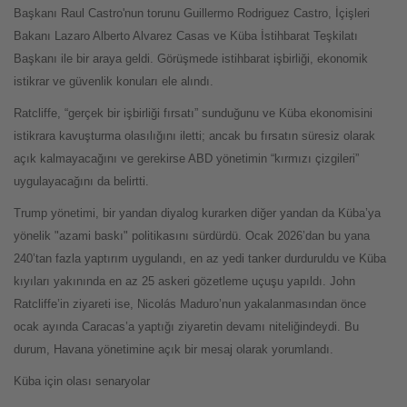
Başkanı Raul Castro'nun torunu Guillermo Rodriguez Castro, İçişleri
Bakanı Lazaro Alberto Alvarez Casas ve Küba İstihbarat Teşkilatı
Başkanı ile bir araya geldi. Görüşmede istihbarat işbirliği, ekonomik
istikrar ve güvenlik konuları ele alındı.
Ratcliffe, “gerçek bir işbirliği fırsatı” sunduğunu ve Küba ekonomisini
istikrara kavuşturma olasılığını iletti; ancak bu fırsatın süresiz olarak
açık kalmayacağını ve gerekirse ABD yönetimin “kırmızı çizgileri”
uygulayacağını da belirtti.
Trump yönetimi, bir yandan diyalog kurarken diğer yandan da Küba’ya
yönelik "azami baskı" politikasını sürdürdü. Ocak 2026’dan bu yana
240’tan fazla yaptırım uygulandı, en az yedi tanker durduruldu ve Küba
kıyıları yakınında en az 25 askeri gözetleme uçuşu yapıldı. John
Ratcliffe’in ziyareti ise, Nicolás Maduro’nun yakalanmasından önce
ocak ayında Caracas’a yaptığı ziyaretin devamı niteliğindeydi. Bu
durum, Havana yönetimine açık bir mesaj olarak yorumlandı.
Küba için olası senaryolar