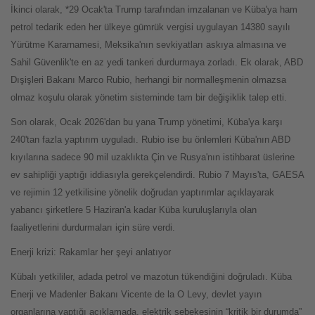
İkinci olarak, *29 Ocak'ta Trump tarafından imzalanan ve Küba'ya ham
petrol tedarik eden her ülkeye gümrük vergisi uygulayan 14380 sayılı
Yürütme Kararnamesi, Meksika'nın sevkiyatları askıya almasına ve
Sahil Güvenlik'te en az yedi tankeri durdurmaya zorladı. Ek olarak, ABD
Dışişleri Bakanı Marco Rubio, herhangi bir normalleşmenin olmazsa
olmaz koşulu olarak yönetim sisteminde tam bir değişiklik talep etti.
Son olarak, Ocak 2026'dan bu yana Trump yönetimi, Küba'ya karşı
240'tan fazla yaptırım uyguladı. Rubio ise bu önlemleri Küba'nın ABD
kıyılarına sadece 90 mil uzaklıkta Çin ve Rusya'nın istihbarat üslerine
ev sahipliği yaptığı iddiasıyla gerekçelendirdi. Rubio 7 Mayıs'ta, GAESA
ve rejimin 12 yetkilisine yönelik doğrudan yaptırımlar açıklayarak
yabancı şirketlere 5 Haziran'a kadar Küba kuruluşlarıyla olan
faaliyetlerini durdurmaları için süre verdi.
Enerji krizi: Rakamlar her şeyi anlatıyor
Kübalı yetkililer, adada petrol ve mazotun tükendiğini doğruladı. Küba
Enerji ve Madenler Bakanı Vicente de la O Levy, devlet yayın
organlarına yaptığı açıklamada, elektrik şebekesinin “kritik bir durumda”