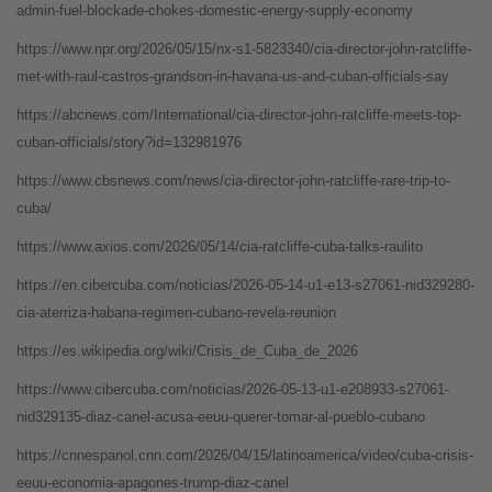
admin-fuel-blockade-chokes-domestic-energy-supply-economy
https://www.npr.org/2026/05/15/nx-s1-5823340/cia-director-john-ratcliffe-
met-with-raul-castros-grandson-in-havana-us-and-cuban-officials-say
https://abcnews.com/International/cia-director-john-ratcliffe-meets-top-
cuban-officials/story?id=132981976
https://www.cbsnews.com/news/cia-director-john-ratcliffe-rare-trip-to-
cuba/
https://www.axios.com/2026/05/14/cia-ratcliffe-cuba-talks-raulito
https://en.cibercuba.com/noticias/2026-05-14-u1-e13-s27061-nid329280-
cia-aterriza-habana-regimen-cubano-revela-reunion
https://es.wikipedia.org/wiki/Crisis_de_Cuba_de_2026
https://www.cibercuba.com/noticias/2026-05-13-u1-e208933-s27061-
nid329135-diaz-canel-acusa-eeuu-querer-tomar-al-pueblo-cubano
https://cnnespanol.cnn.com/2026/04/15/latinoamerica/video/cuba-crisis-
eeuu-economia-apagones-trump-diaz-canel