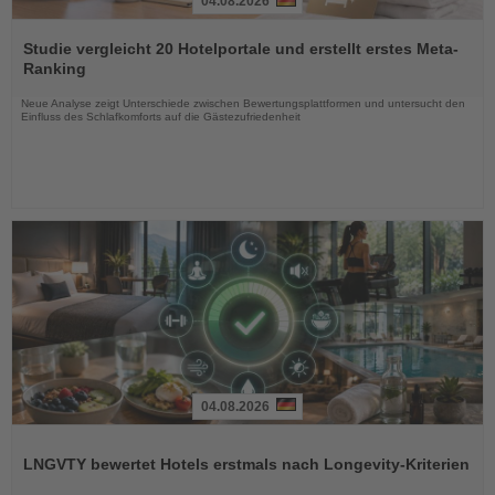
04.08.2026
Lesen
Sie
Studie vergleicht 20 Hotelportale und erstellt erstes Meta-
die
Ranking
Nachrichten
Neue Analyse zeigt Unterschiede zwischen Bewertungsplattformen und untersucht den
Einfluss des Schlafkomforts auf die Gästezufriedenheit
04.08.2026
Lesen
Sie
LNGVTY bewertet Hotels erstmals nach Longevity-Kriterien
die
Nachrichten