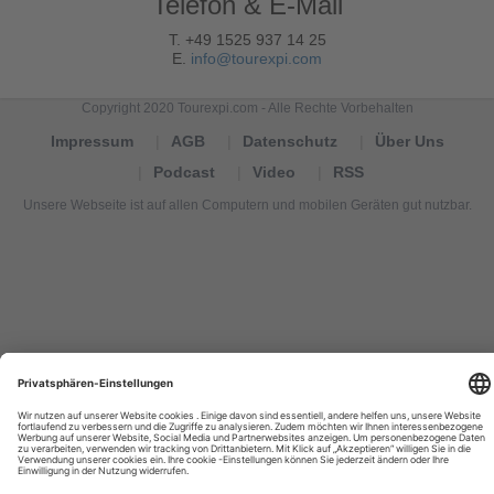
Telefon & E-Mail
T. +49 1525 937 14 25
E.
info@tourexpi.com
Copyright 2020 Tourexpi.com - Alle Rechte Vorbehalten
Impressum
AGB
Datenschutz
Über Uns
Podcast
Video
RSS
Unsere Webseite ist auf allen Computern und mobilen Geräten gut nutzbar.
Tourexpi,
turizm
haberleri,
Reisebüros,
tourism
news,
noticias
de
turismo,
Tourismus
Nachrichten,
новости
туризма,