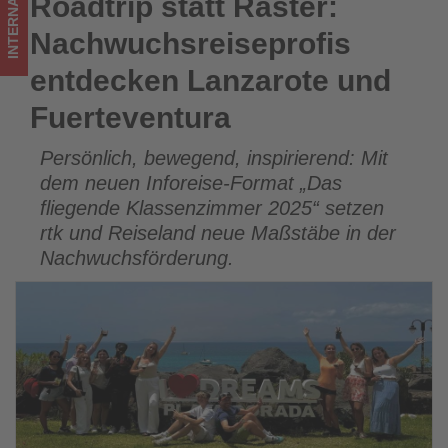
INTERNATIONAL
Roadtrip statt Raster:
Roadtrip statt Raster: Nachwuchsreiseprofis entdecken
im
Lanzarote und Fuerteventura
Nachwuchsreiseprofis
Tourismus
entdecken Lanzarote und
los
Fuerteventura
ist!
Persönlich, bewegend, inspirierend: Mit
dem neuen Inforeise-Format „Das
fliegende Klassenzimmer 2025“ setzen
rtk und Reiseland neue Maßstäbe in der
Nachwuchsförderung.