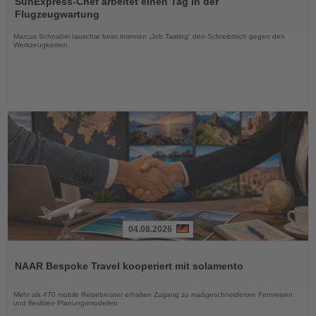
SunExpress-Chef arbeitet einen Tag in der
die
Flugzeugwartung
Nachrichten
Marcus Schnabel tauschte beim internen „Job Tasting“ den Schreibtisch gegen den
Werkzeugkasten
04.08.2026
Lesen
Sie
NAAR Bespoke Travel kooperiert mit solamento
die
Nachrichten
Mehr als 470 mobile Reiseberater erhalten Zugang zu maßgeschneiderten Fernreisen
und flexiblen Planungsmodellen