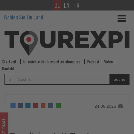
DE
EN
TR
Roadtrip
Wählen Sie Ein Land
statt
Raster:
Nachwuchsreiseprofis
entdecken
Startseite
Ich möchte den Newsletter abonnieren
Podcast
Video
Lanzarote
Kontakt
und
Suche
Fuerteventura
-
24.06.2025
Wissen,
was