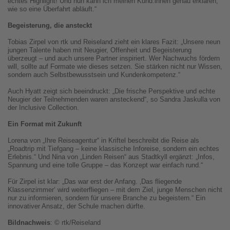
echtes Highlight! Und nun kann ich meinen Kund:innen genau erklären,
wie so eine Überfahrt abläuft.“
Begeisterung, die ansteckt
Tobias Zirpel von rtk und Reiseland zieht ein klares Fazit: „Unsere neun
jungen Talente haben mit Neugier, Offenheit und Begeisterung
überzeugt – und auch unsere Partner inspiriert. Wer Nachwuchs fördern
will, sollte auf Formate wie dieses setzen. Sie stärken nicht nur Wissen,
sondern auch Selbstbewusstsein und Kundenkompetenz.“
Auch Hyatt zeigt sich beeindruckt: „Die frische Perspektive und echte
Neugier der Teilnehmenden waren ansteckend“, so Sandra Jaskulla von
der Inclusive Collection.
Ein Format mit Zukunft
Lorena von „Ihre Reiseagentur“ in Kriftel beschreibt die Reise als
„Roadtrip mit Tiefgang – keine klassische Inforeise, sondern ein echtes
Erlebnis.“ Und Nina von „Linden Reisen“ aus Stadtkyll ergänzt: „Infos,
Spannung und eine tolle Gruppe – das Konzept war einfach rund.“
Für Zirpel ist klar: „Das war erst der Anfang. ‚Das fliegende
Klassenzimmer‘ wird weiterfliegen – mit dem Ziel, junge Menschen nicht
nur zu informieren, sondern für unsere Branche zu begeistern.“ Ein
innovativer Ansatz, der Schule machen dürfte.
Bildnachweis
: © rtk/Reiseland