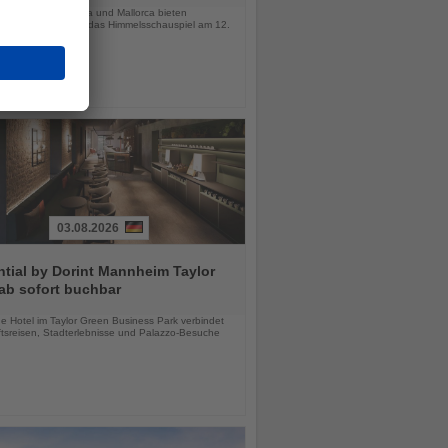
-Häuser auf Menorca und Mallorca bieten
wöhnliche Orte für das Himmelsschauspiel am 12.
03.08.2026
tial by Dorint Mannheim Taylor
ab sofort buchbar
chten
e Hotel im Taylor Green Business Park verbindet
tsreisen, Stadterlebnisse und Palazzo-Besuche