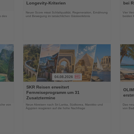
die
die
Longevity-Kriterien
bei 
Nachrichten
Nachri
Neuer Score misst Schlafqualität, Regeneration, Ernährung
Vier Ver
s des
und Bewegung im tatsächlichen Gästeerlebnis
beiden K
04.08.2026
Lesen
Lesen
SKR Reisen erweitert
Sie
Sie
OLIM
Fernreiseprogramm um 31
die
die
erst
Zusatztermine
Nachrichten
Nachri
oche von
Neue Abreisen nach Sri Lanka, Südkorea, Marokko und
Das neue
Ägypten reagieren auf die hohe Nachfrage
von Bad