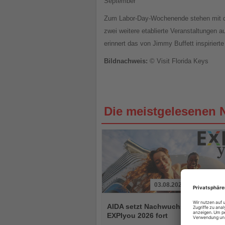
September
Zum Labor-Day-Wochenende stehen mit
zwei weitere etablierte Veranstaltungen
erinnert das von Jimmy Buffett inspirier
Bildnachweis:
© Visit Florida Keys
Die meistgelesenen 
03.08.2026
Lesen
Sie
AIDA setzt Nachwuchsprogramm
die
EXPIyou 2026 fort
Nachrichten