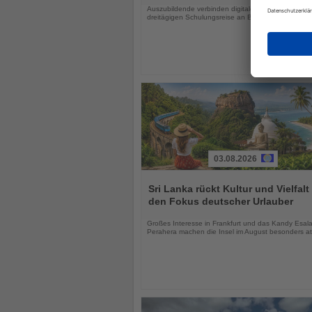
Auszubildende verbinden digitales Lernen mit einer
dreitägigen Schulungsreise an Bord von AIDAluna
03.08.2026
Lesen
Sie
Sri Lanka rückt Kultur und Vielfalt 
die
den Fokus deutscher Urlauber
Nachrichten
Großes Interesse in Frankfurt und das Kandy Esal
Perahera machen die Insel im August besonders att