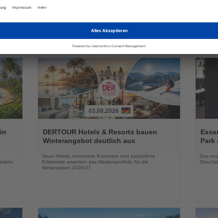
Neue Plattform verbindet klassische Urlaubsreisen mit
Vestige
flexiblen Familienbesuchen in einem abgesicherten
außerge
Reisepaket
August
03.08.2026
Lesen
Lesen
Sie
Sie
in
DERTOUR Hotels & Resorts bauen
Essen
die
die
Winterangebot deutlich aus
Park 
Nachrichten
Nachri
a
Neue Hotels, innovative Konzepte und zusätzliche
Das neu
raktiv
Erlebnisse erweitern das Markenportfolio für die
Geschäf
Wintersaison 2026/27