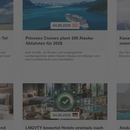
04.08.2026
Lesen
Lesen
Sie
Sie
 Tel
Princess Cruises plant 185 Alaska-
Kasac
die
die
Abfahrten für 2028
inte
Nachrichten
Nachri
 und
Acht Schiffe, 14 Routen und umfangreiche
Von Tenn
d Israel
Landprogramme sollen Gästen Alaska vom Wasser und
Besuche
vom Landesinneren aus erschließen
04.08.2026
Lesen
Lesen
Sie
Sie
und
LNGVTY bewertet Hotels erstmals nach
Arub