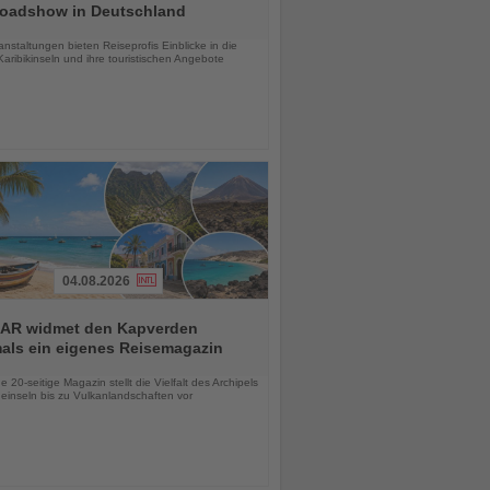
Roadshow in Deutschland
chten
anstaltungen bieten Reiseprofis Einblicke in die
aribikinseln und ihre touristischen Angebote
04.08.2026
AR widmet den Kapverden
mals ein eigenes Reisemagazin
chten
 20-seitige Magazin stellt die Vielfalt des Archipels
einseln bis zu Vulkanlandschaften vor