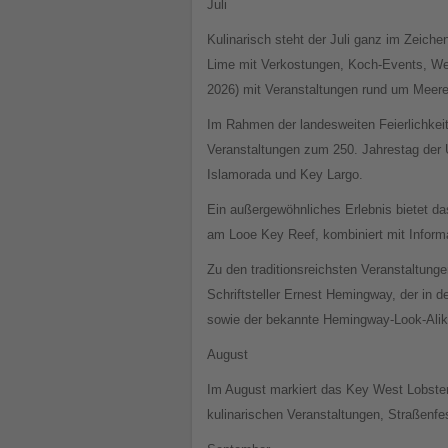
Juli
Kulinarisch steht der Juli ganz im Zeich
Lime mit Verkostungen, Koch-Events, Wett
2026) mit Veranstaltungen rund um Meer
Im Rahmen der landesweiten Feierlichkei
Veranstaltungen zum 250. Jahrestag der
Islamorada und Key Largo.
Ein außergewöhnliches Erlebnis bietet d
am Looe Key Reef, kombiniert mit Informa
Zu den traditionsreichsten Veranstaltunge
Schriftsteller Ernest Hemingway, der in d
sowie der bekannte Hemingway-Look-Alike
August
Im August markiert das Key West Lobsterf
kulinarischen Veranstaltungen, Straßenfe