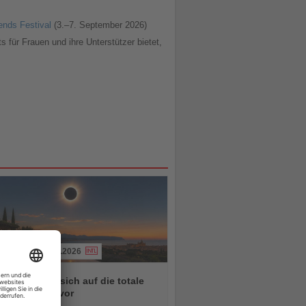
ends Festival
(3.–7. September 2026)
für Frauen und ihre Unterstützer bietet,
03.08.2026
ren bereiten sich auf die totale
nfinsternis vor
chten