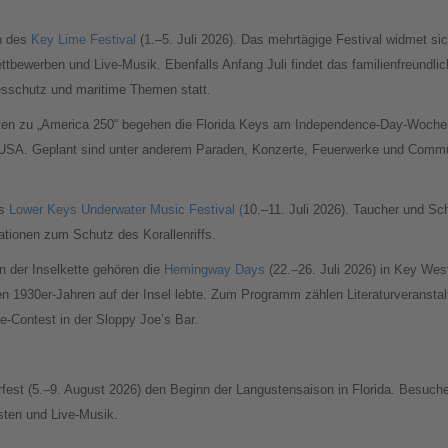
en des
Key Lime Festival
(1.–5. Juli 2026). Das mehrtägige Festival widmet sic
bewerben und Live-Musik. Ebenfalls Anfang Juli findet das familienfreundlic
esschutz und maritime Themen statt.
ten zu „America 250“ begehen die Florida Keys am Independence-Day-Wochene
 USA. Geplant sind unter anderem Paraden, Konzerte, Feuerwerke und Commu
as
Lower Keys Underwater Music Festival (
10.–11. Juli 2026). Taucher und Sc
tionen zum Schutz des Korallenriffs.
n der Inselkette gehören die
Hemingway Days
(22.–26. Juli 2026) in Key Wes
en 1930er-Jahren auf der Insel lebte. Zum Programm zählen Literaturveranstal
-Contest in der Sloppy Joe’s Bar.
est (5.–9. August 2026) den Beginn der Langustensaison in Florida. Besucher
sten und Live-Musik.