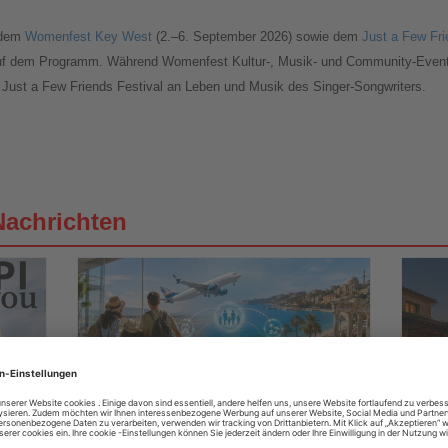
 dem
Womenfest Key West
(2.–6. September 2026) sowie dem
Just a Few Fri
 auf dem Programm. Während Womenfest Kultur-, Musik- und Community-Events 
te Just a Few Friends Festival an Leben und Musik des Singer-Songwriters.
Nachrichten
03.08.2026
Lesen
Lesen
Sie
Sie
SunExpress Holidays erweitert Vertrieb
Balea
die
die
für Pauschalreisen
Sonne
Nachrichten
Nachri