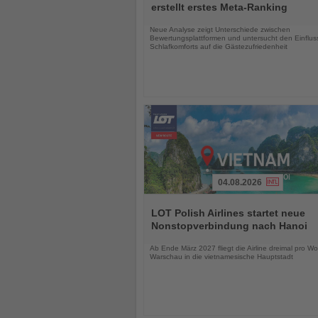
die
erstellt erstes Meta-Ranking
Nachrichten
Neue Analyse zeigt Unterschiede zwischen
Bewertungsplattformen und untersucht den Einflus
Schlafkomforts auf die Gästezufriedenheit
04.08.2026
Lesen
Sie
LOT Polish Airlines startet neue
die
Nonstopverbindung nach Hanoi
Nachrichten
Ab Ende März 2027 fliegt die Airline dreimal pro W
Warschau in die vietnamesische Hauptstadt