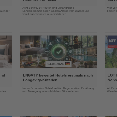
Nachrichten
Nachri
Acht Schiffe, 14 Routen und umfangreiche
Vier Ver
kalender
Landprogramme sollen Gästen Alaska vom Wasser und
beiden K
vom Landesinneren aus erschließen
04.08.2026
Lesen
Lesen
Sie
Sie
und
LNGVTY bewertet Hotels erstmals nach
LOT P
die
die
Longevity-Kriterien
Nons
Nachrichten
Nachri
Neuer Score misst Schlafqualität, Regeneration, Ernährung
Ab Ende 
s des
und Bewegung im tatsächlichen Gästeerlebnis
Warscha