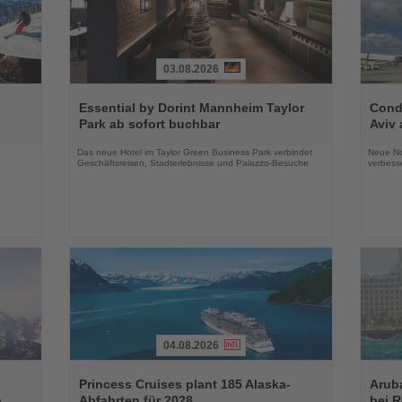
03.08.2026
Lesen
Lesen
Sie
Sie
Essential by Dorint Mannheim Taylor
Condo
die
die
Park ab sofort buchbar
Aviv 
Nachrichten
Nachri
Das neue Hotel im Taylor Green Business Park verbindet
Neue No
Geschäftsreisen, Stadterlebnisse und Palazzo-Besuche
verbess
04.08.2026
Lesen
Lesen
Sie
Sie
Princess Cruises plant 185 Alaska-
Arub
die
die
n
Abfahrten für 2028
bei 