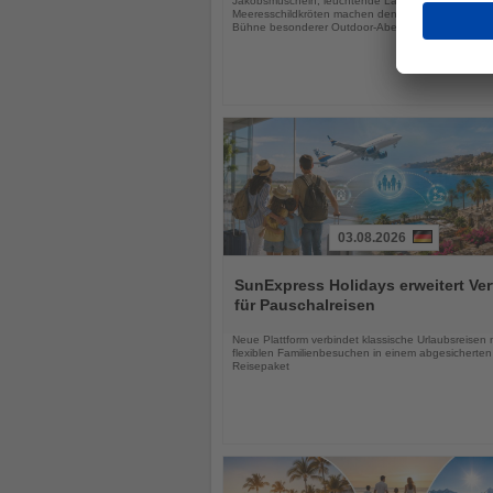
Jakobsmuscheln, leuchtende Lagunen und
Meeresschildkröten machen den Sunshine State zu
Bühne besonderer Outdoor-Abenteuer
03.08.2026
Lesen
Sie
SunExpress Holidays erweitert Ver
die
für Pauschalreisen
Nachrichten
Neue Plattform verbindet klassische Urlaubsreisen 
flexiblen Familienbesuchen in einem abgesicherten
Reisepaket