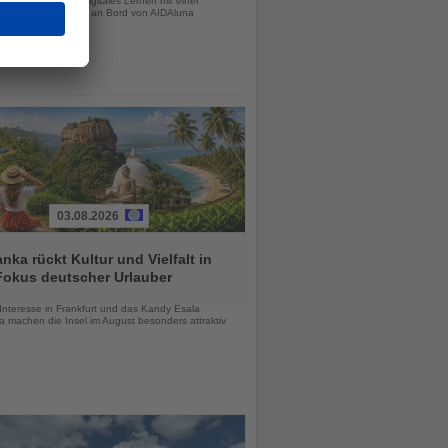
dende verbinden digitales Lernen mit einer
igen Schulungsreise an Bord von AIDAluna
03.08.2026
anka rückt Kultur und Vielfalt in
Fokus deutscher Urlauber
chten
Interesse in Frankfurt und das Kandy Esala
a machen die Insel im August besonders attraktiv