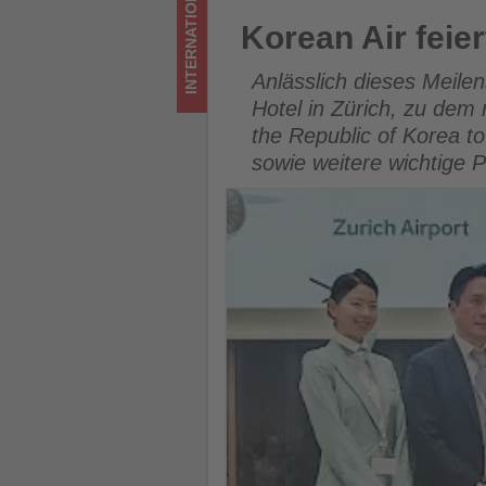
INTERNATIONAL
im
Korean Air feiert 50 Jahre F
Korean Air feie
Tourismus
Anlässlich dieses Meile
los
Hotel in Zürich, zu dem
the Republic of Korea to
ist!
sowie weitere wichtige 