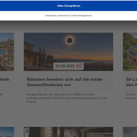
Bisheriger Geschäftsführer der Lufthansa Aviation Training
Auszubil
r
wechselt zum 1. Oktober in die Eurowings-
dreitäg
Geschäftsführung
03.08.2026
Lesen
Lesen
Sie
Sie
trieb
Balearen bereiten sich auf die totale
Sri L
die
die
Sonnenfinsternis vor
den 
Nachrichten
Nachri
mit
Vestige-Häuser auf Menorca und Mallorca bieten
Großes 
außergewöhnliche Orte für das Himmelsschauspiel am 12.
Peraher
August