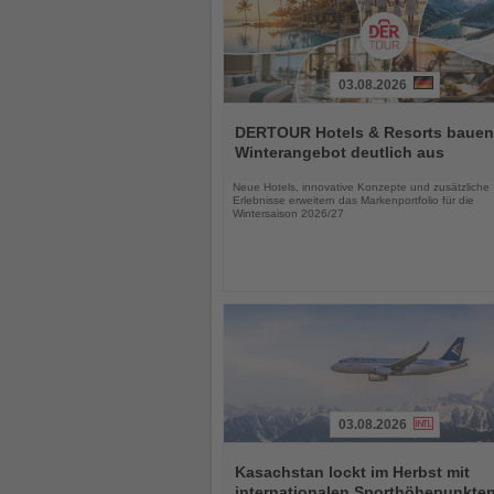
03.08.2026
Lesen
Sie
DERTOUR Hotels & Resorts bauen
die
Winterangebot deutlich aus
Nachrichten
Neue Hotels, innovative Konzepte und zusätzliche
Erlebnisse erweitern das Markenportfolio für die
Wintersaison 2026/27
03.08.2026
Lesen
Sie
Kasachstan lockt im Herbst mit
die
internationalen Sporthöhepunkte