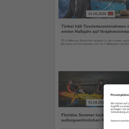
01.08.2026
Lesen
Sie
Türkei hält Tourismuseinnahmen 
die
ersten Halbjahr auf Vorjahresnive
Nachrichten
25,8 Millionen Besucher sorgten in den ersten sec
Monaten für Einnahmen von 25,7 Milliarden US-Dol
01.08.2026
Lesen
Sie
Floridas Sommer lockt mit drei
die
außergewöhnlichen Naturerlebnis
Nachrichten