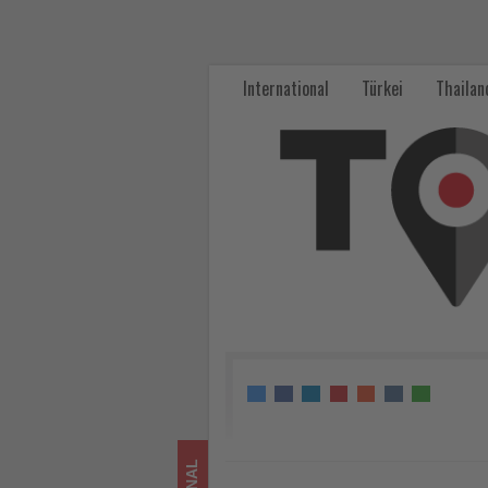
Korean
Air
International
Türkei
Thailan
feiert
50
Jahre
Flugverbindung
Seoul-
Zürich
-
Wissen,
was