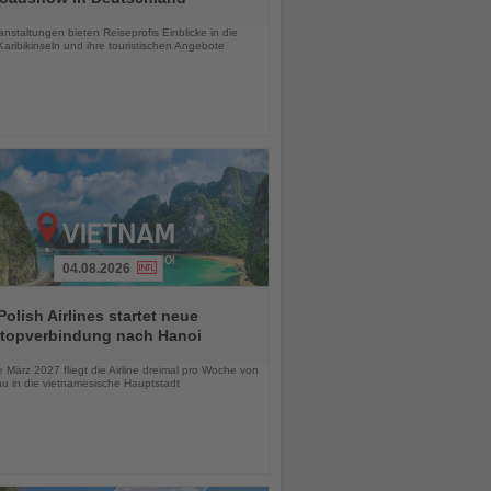
chten
anstaltungen bieten Reiseprofis Einblicke in die
aribikinseln und ihre touristischen Angebote
04.08.2026
olish Airlines startet neue
topverbindung nach Hanoi
chten
März 2027 fliegt die Airline dreimal pro Woche von
u in die vietnamesische Hauptstadt