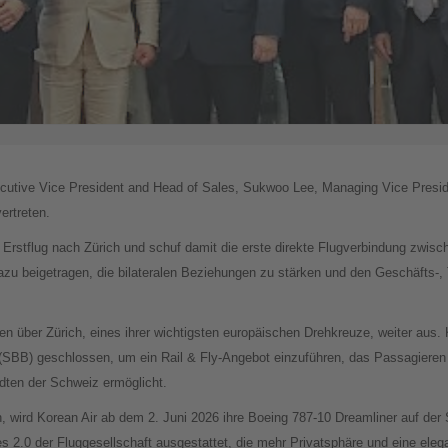
cutive Vice President and Head of Sales, Sukwoo Lee, Managing Vice Presi
ertreten.
n Erstflug nach Zürich und schuf damit die erste direkte Flugverbindung zwis
azu beigetragen, die bilateralen Beziehungen zu stärken und den Geschäfts-,
en über Zürich, eines ihrer wichtigsten europäischen Drehkreuze, weiter aus. 
SBB) geschlossen, um ein Rail & Fly-Angebot einzuführen, das Passagieren 
dten der Schweiz ermöglicht.
, wird Korean Air ab dem 2. Juni 2026 ihre Boeing 787-10 Dreamliner auf der
es 2.0 der Fluggesellschaft ausgestattet, die mehr Privatsphäre und eine ele