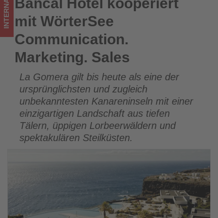
INTERNATIONAL
Bancal Hotel kooperiert
Bancal Hotel kooperiert mit WörterSee Communication.
im
Marketing. Sales
mit WörterSee
Tourismus
Communication.
los
Marketing. Sales
ist!
La Gomera gilt bis heute als eine der
ursprünglichsten und zugleich
unbekanntesten Kanareninseln mit einer
einzigartigen Landschaft aus tiefen
Tälern, üppigen Lorbeerwäldern und
spektakulären Steilküsten.