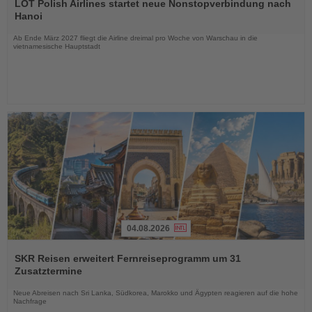
Sie
LOT Polish Airlines startet neue Nonstopverbindung nach
die
Hanoi
Nachrichten
Ab Ende März 2027 fliegt die Airline dreimal pro Woche von Warschau in die
vietnamesische Hauptstadt
04.08.2026
Lesen
Sie
SKR Reisen erweitert Fernreiseprogramm um 31
die
Zusatztermine
Nachrichten
Neue Abreisen nach Sri Lanka, Südkorea, Marokko und Ägypten reagieren auf die hohe
Nachfrage