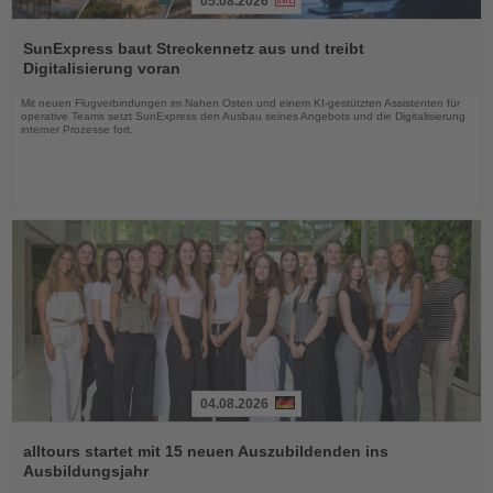
05.08.2026
Lesen
Sie
SunExpress baut Streckennetz aus und treibt
die
Digitalisierung voran
Nachrichten
Mit neuen Flugverbindungen im Nahen Osten und einem KI-gestützten Assistenten für
operative Teams setzt SunExpress den Ausbau seines Angebots und die Digitalisierung
interner Prozesse fort.
04.08.2026
Lesen
Sie
alltours startet mit 15 neuen Auszubildenden ins
die
Ausbildungsjahr
Nachrichten