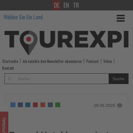
DE
EN
TR
Bancal
Wählen Sie Ein Land
Hotel
kooperiert
mit
WörterSee
Startseite
Ich möchte den Newsletter abonnieren
Podcast
Video
Communication.
Kontakt
Marketing.
Suche
Sales
-
28.05.2026
Wissen,
was